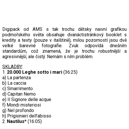
Digipack od AMS s tak trochu dětsky naivní grafikou
podmořského světa obsahuje dvanáctistránkový booklet s
kredity a texty (pouze v italštině), milou pozorností jsou dvě
velké barevné fotografie. Zvuk odpovídá dnešním
standardům, což znamená, že je trochu robustnější a
agresivnější, ale čistý. Nemám s ním problém.
SKLADBY
:
1.
20.000 Leghe sotto i mari
(36:25)
a) La partenza
b) La caccia
c) Smarrimento
d) Capitan Nemo
e) Il Signore delle acque
f) Mondi misteriosi
g) Nel profondo
h) Prigionieri dell’abisso
2.
Nautilus
* (16:05)