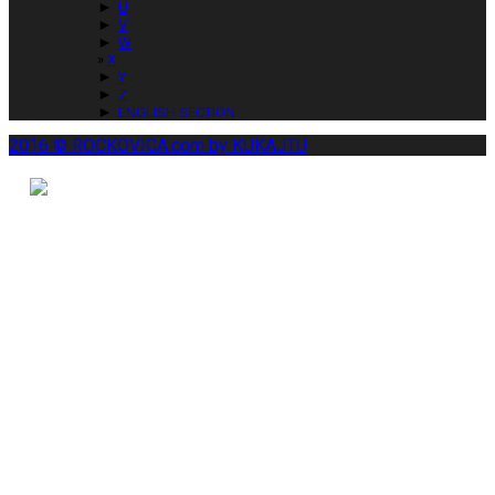
►
U
►
V
►
W
X
►
Y
►
Z
►
ENGLISH SECTION
2016 © ROCKOVICA.com by KUKAJTU