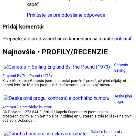
kape”.
Prihláste sa pre odoslanie odpovede
Pridaj komentár
Prepáčte, ale pred zanechaním komentára sa musíte
prihlásiť
.
Najnovšie • PROFILY/RECENZIE
Genesis –
Selling
England By The Pound (1973)
K tvorbě skupiny Genesis jsem se dostal poměrně pozdě, až před nějakými
deseti lety. Do té doby jsem ji měl zafixovanou jako nezajímavou …
Deska plná
progu,
kontrastů a potrhlého humoru
CD Polydor – 273 841-3 /2010/ Kapelu Supersister jsem poznal
prostřednictvím jejich třetího alba Pudding en Gisteren a byla to láska na první
poslech. Dokonce …
Ďábel s houslemi v