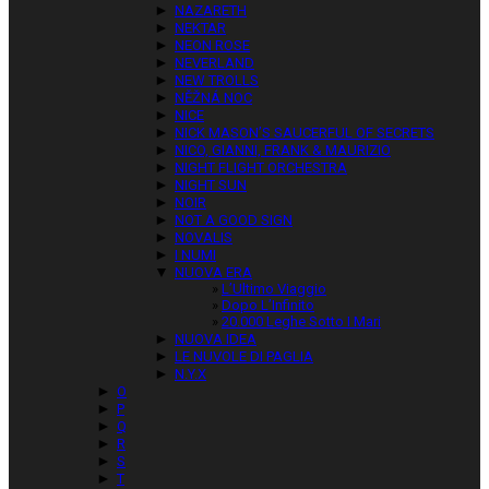
►
NAZARETH
►
NEKTAR
►
NEON ROSE
►
NEVERLAND
►
NEW TROLLS
►
NĚŽNÁ NOC
►
NICE
►
NICK MASON’S SAUCERFUL OF SECRETS
►
NICO, GIANNI, FRANK & MAURIZIO
►
NIGHT FLIGHT ORCHESTRA
►
NIGHT SUN
►
NOIR
►
NOT A GOOD SIGN
►
NOVALIS
►
I NUMI
▼
NUOVA ERA
L’Ultimo Viaggio
Dopo L’Infinito
20.000 Leghe Sotto I Mari
►
NUOVA IDEA
►
LE NUVOLE DI PAGLIA
►
N.Y.X
►
O
►
P
►
Q
►
R
►
S
►
T