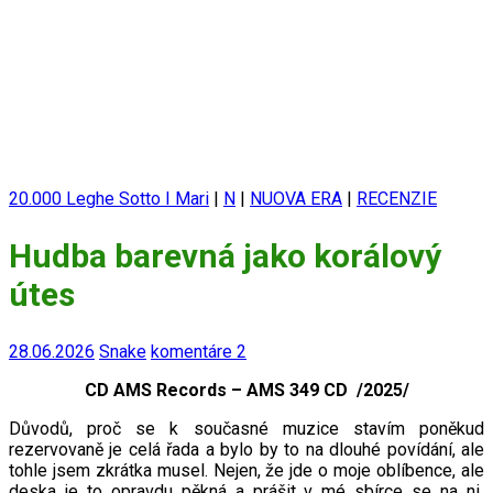
20.000 Leghe Sotto I Mari
|
N
|
NUOVA ERA
|
RECENZIE
Hudba barevná jako korálový
útes
28.06.2026
Snake
komentáre 2
CD AMS Records – AMS 349 CD /2025/
Důvodů, proč se k současné muzice stavím poněkud
rezervovaně je celá řada a bylo by to na dlouhé povídání, ale
tohle jsem zkrátka musel. Nejen, že jde o moje oblíbence, ale
deska je to opravdu pěkná a prášit v mé sbírce se na ni