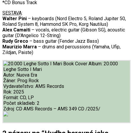
*CD Bonus Track
SESTAVA
:
Walter Pini
– keyboards (Nord Electro 5, Roland Jupiter 50,
Roland System 8, Hammond SK Pro, Korg Nautilus)
Alex Camaiti
– vocals, electric guitar (Gibson SG), acoustic
guitar (D’Angelico 12-String)
Rudy Greco
– bass guitar (Fender Jazz Bass)
Maurizio Marra
– drums and percussions (Yamaha, Ufip,
Zildjan, Paiste)
Album:
20.000
Leghe Sotto I Mari
Autor:
Nuova Era
Žáner:
Prog Rock
Vydavateľstvo:
AMS Records
Rok:
2025
Formát:
CD, LP
Počet skladieb:
2
Zdroj:
CD AMS Records – AMS 349 CD /2025/