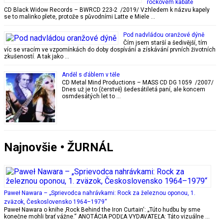
rockovém kabátě
CD Black Widow Records – BWRCD 223-2 /2019/ Vzhledem k názvu kapely
se to malinko plete, protože s původními Latte e Miele …
Pod nadvládou oranžové dýně
Čím jsem starší a šedivější, tím
víc se vracím ve vzpomínkách do doby dospívání a získávání prvních životních
zkušeností. A tak jako …
Anděl s ďáblem v těle
CD Metal Mind Productions – MASS CD DG 1059 /2007/
Dnes už je to (čerstvě) šedesátiletá paní, ale koncem
osmdesátých let to …
Najnovšie • ŽURNÁL
Paweł Nawara – „Sprievodca nahrávkami: Rock za železnou oponou, 1.
zväzok, Československo 1964–1979“
Paweł Nawara o knihe ‚Rock Behind the Iron Curtain‘: „Túto hudbu by sme
konečne mohli brať vážne.“ ANOTÁCIA PODĽA VYDAVATEĽA: Táto vizuálne …