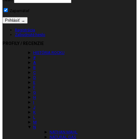
Zapamätať
Registrácia
Zabudnuté heslo
PROFILY / RECENZIE
►
HISTÓRIA ROCKU
►
#
►
A
►
B
►
C
►
D
►
E
►
F
►
G
►
H
►
I
►
J
►
K
►
L
►
M
▼
N
►
NATHAN MAHL
►
NATURAL GAS