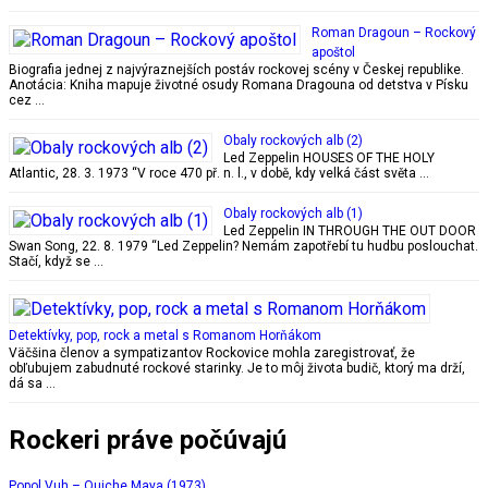
Roman Dragoun – Rockový
apoštol
Biografia jednej z najvýraznejších postáv rockovej scény v Českej republike.
Anotácia: Kniha mapuje životné osudy Romana Dragouna od detstva v Písku
cez …
Obaly rockových alb (2)
Led Zeppelin HOUSES OF THE HOLY
Atlantic, 28. 3. 1973 “V roce 470 př. n. l., v době, kdy velká část světa …
Obaly rockových alb (1)
Led Zeppelin IN THROUGH THE OUT DOOR
Swan Song, 22. 8. 1979 “Led Zeppelin? Nemám zapotřebí tu hudbu poslouchat.
Stačí, když se …
Detektívky, pop, rock a metal s Romanom Horňákom
Väčšina členov a sympatizantov Rockovice mohla zaregistrovať, že
obľubujem zabudnuté rockové starinky. Je to môj života budič, ktorý ma drží,
dá sa …
Rockeri práve počúvajú
Popol Vuh – Quiche Maya (1973)