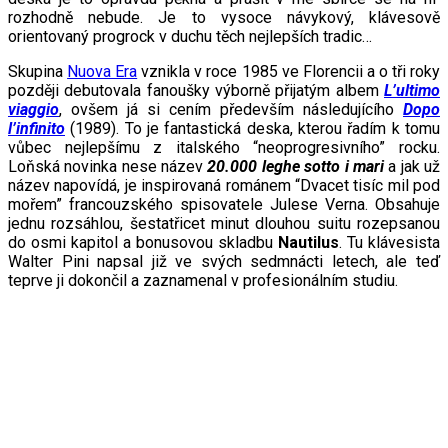
rozhodně nebude. Je to vysoce návykový, klávesově
orientovaný progrock v duchu těch nejlepších tradic…
Skupina
Nuova Era
vznikla v roce 1985 ve Florencii a o tři roky
později debutovala fanoušky výborně přijatým albem
L’ultimo
viaggio
, ovšem já si cením především následujícího
Dopo
l’infinito
(1989). To je fantastická deska, kterou řadím k tomu
vůbec nejlepšímu z italského “neoprogresivního” rocku.
Loňská novinka nese název
20.000 leghe sotto i mari
a jak už
název napovídá, je inspirovaná románem “Dvacet tisíc mil pod
mořem” francouzského spisovatele Julese Verna. Obsahuje
jednu rozsáhlou, šestatřicet minut dlouhou suitu rozepsanou
do osmi kapitol a bonusovou skladbu
Nautilus
. Tu klávesista
Walter Pini napsal již ve svých sedmnácti letech, ale teď
teprve ji dokončil a zaznamenal v profesionálním studiu.