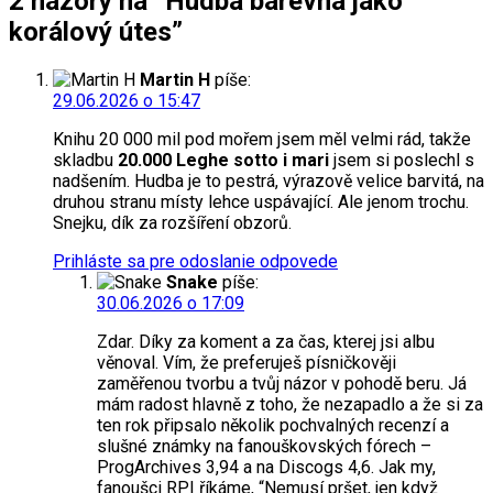
2 názory na “Hudba barevná jako
korálový útes”
Martin H
píše:
29.06.2026 o 15:47
Knihu 20 000 mil pod mořem jsem měl velmi rád, takže
skladbu
20.000 Leghe sotto i mari
jsem si poslechl s
nadšením. Hudba je to pestrá, výrazově velice barvitá, na
druhou stranu místy lehce uspávající. Ale jenom trochu.
Snejku, dík za rozšíření obzorů.
Prihláste sa pre odoslanie odpovede
Snake
píše:
30.06.2026 o 17:09
Zdar. Díky za koment a za čas, kterej jsi albu
věnoval. Vím, že preferuješ písničkověji
zaměřenou tvorbu a tvůj názor v pohodě beru. Já
mám radost hlavně z toho, že nezapadlo a že si za
ten rok připsalo několik pochvalných recenzí a
slušné známky na fanouškovských fórech –
ProgArchives 3,94 a na Discogs 4,6. Jak my,
fanoušci RPI říkáme, “Nemusí pršet, jen když