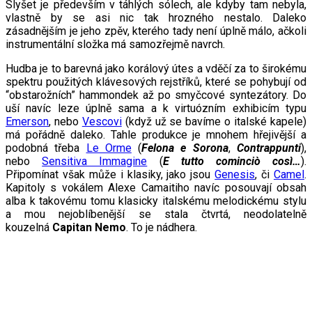
Slyšet je především v táhlých sólech, ale kdyby tam nebyla,
vlastně by se asi nic tak hrozného nestalo. Daleko
zásadnějším je jeho zpěv, kterého tady není úplně málo, ačkoli
instrumentální složka má samozřejmě navrch.
Hudba je to barevná jako korálový útes a vděčí za to širokému
spektru použitých klávesových rejstříků, které se pohybují od
“obstarožních” hammondek až po smyčcové syntezátory. Do
uší navíc leze úplně sama a k virtuózním exhibicím typu
Emerson
, nebo
Vescovi
(když už se bavíme o italské kapele)
má pořádně daleko. Tahle produkce je mnohem hřejivější a
podobná třeba
Le Orme
(
Felona e Sorona
,
Contrappunti
),
nebo
Sensitiva Immagine
(
E tutto cominciò così…
).
Připomínat však může i klasiky, jako jsou
Genesis
, či
Camel
.
Kapitoly s vokálem Alexe Camaitiho navíc posouvají obsah
alba k takovému tomu klasicky italskému melodickému stylu
a mou nejoblíbenější se stala čtvrtá, neodolatelně
kouzelná
Capitan Nemo
. To je nádhera.