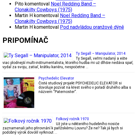
Pito
komentoval
Noel Redding Band –
Clonakilty Cowboys (1975)
Martin H
komentoval
Noel Redding Band –
Clonakilty Cowboys (1975)
Martin H
komentoval
Pod nadvládou oranžové dýně
PRIPOMÍNAČ
Ty Segall – Manipulator, 2014
Ty Segall, veľmi nadaný a ešte
viac plodnejší multi-inštrumentalista, ktorého hudba mi už dlhšie nedáva spať,
vydal za svoju, zatiaľ, krátku kariéru, nespočetne …
Psychedelic Elevator
Čistě studiový projekt PSYCHEDELIC ELEVATOR si
dovoluje pozvat na křest svého v pořadí druhého alba s
názvem “Paternoster”.
Folkový ročník 1970
Už jste u některého hudebního nosiče
zaznamenali jeho přirovnání k pařížskému Louvru? Že ne? Tak já bych si
podobný výrok dovolil vyřknout …