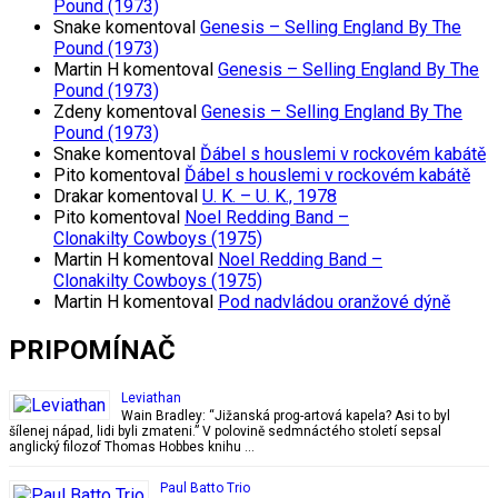
Pound (1973)
Snake
komentoval
Genesis – Selling England By The
Pound (1973)
Martin H
komentoval
Genesis – Selling England By The
Pound (1973)
Zdeny
komentoval
Genesis – Selling England By The
Pound (1973)
Snake
komentoval
Ďábel s houslemi v rockovém kabátě
Pito
komentoval
Ďábel s houslemi v rockovém kabátě
Drakar
komentoval
U. K. – U. K., 1978
Pito
komentoval
Noel Redding Band –
Clonakilty Cowboys (1975)
Martin H
komentoval
Noel Redding Band –
Clonakilty Cowboys (1975)
Martin H
komentoval
Pod nadvládou oranžové dýně
PRIPOMÍNAČ
Leviathan
Wain Bradley: “Jižanská prog-artová kapela? Asi to byl
šílenej nápad, lidi byli zmateni.” V polovině sedmnáctého století sepsal
anglický filozof Thomas Hobbes knihu …
Paul Batto Trio