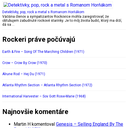
Detektívky, pop, rock a metal s Romanom Horňákom
Väčšina členov a sympatizantov Rockovice mohla zaregistrovať, že
obľubujem zabudnuté rockové starinky. Je to môj života budič, ktorý ma drží,
dá sa …
Rockeri práve počúvajú
Earth & Fire – Song Of The Marching Children (1971)
Crow – Crow By Crow (1970)
Alrune Rod – Hej Du (1971)
Atlanta Rhythm Section – Atlanta Rhythm Section (1972)
International Harvester – Sov Gott Rose-Marie (1968)
Najnovšie komentáre
Martin H
komentoval
Genesis – Selling England By The