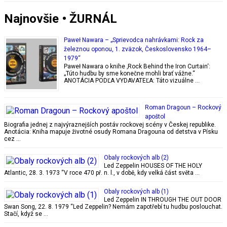
Najnovšie • ŽURNÁL
Paweł Nawara – „Sprievodca nahrávkami: Rock za
železnou oponou, 1. zväzok, Československo 1964–
1979“
Paweł Nawara o knihe ‚Rock Behind the Iron Curtain‘:
„Túto hudbu by sme konečne mohli brať vážne.“
ANOTÁCIA PODĽA VYDAVATEĽA: Táto vizuálne …
Roman Dragoun – Rockový
apoštol
Biografia jednej z najvýraznejších postáv rockovej scény v Českej republike.
Anotácia: Kniha mapuje životné osudy Romana Dragouna od detstva v Písku
cez …
Obaly rockových alb (2)
Led Zeppelin HOUSES OF THE HOLY
Atlantic, 28. 3. 1973 “V roce 470 př. n. l., v době, kdy velká část světa …
Obaly rockových alb (1)
Led Zeppelin IN THROUGH THE OUT DOOR
Swan Song, 22. 8. 1979 “Led Zeppelin? Nemám zapotřebí tu hudbu poslouchat.
Stačí, když se …