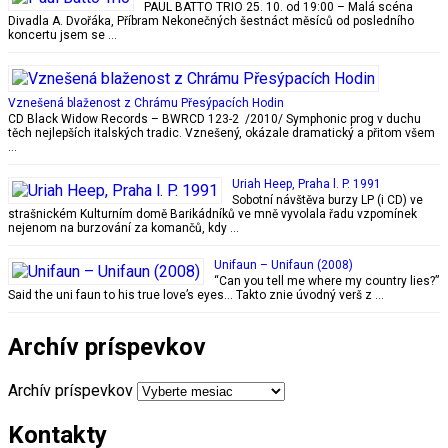
PAUL BATTO TRIO 25. 10. od 19:00 – Malá scéna
Divadla A. Dvořáka, Příbram Nekonečných šestnáct měsíců od posledního
koncertu jsem se …
Vznešená blaženost z Chrámu Přesýpacích Hodin
CD Black Widow Records ‎– BWRCD 123-2 /2010/ Symphonic prog v duchu
těch nejlepších italských tradic. Vznešený, okázale dramatický a přitom všem
…
Uriah Heep, Praha l. P. 1991
Sobotní návštěva burzy LP (i CD) ve
strašnickém Kulturním domě Barikádníků ve mně vyvolala řadu vzpomínek
nejenom na burzování za komančů, kdy …
Unifaun – Unifaun (2008)
“Can you tell me where my country lies?”
Said the uni faun to his true love’s eyes… Takto znie úvodný verš z …
Archív príspevkov
Archív príspevkov
Kontakty