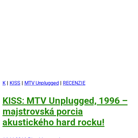
K
|
KISS
|
MTV Unplugged
|
RECENZIE
KISS: MTV Unplugged, 1996 –
majstrovská porcia
akustického hard rocku!