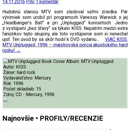
14.11.2016
Pito
1 komentár
Hudobnú stanicu MTV som sledoval veľmi zriedka. Pár
výnimiek som urobil pri programoch Vanessy Warwick s jej
„Headbanger’s Ball“ a pri „Unplugged“ koncertoch. Jedno
z vystúpení „bez šťavy“ sa týkalo KISS. Nepatrím medzi extra
fanúšikov tejto skupiny, ale toto vystúpenie som si nenechal
ujsť. Ten úvod by sa skôr hodil k DVD vydaniu…
VIAC
KISS:
MTV Unplugged, 1996 – majstrovská porcia akustického hard
rocku!
→
Album:
MTV Unplugged
Autor:
KISS
Žáner:
hard rock
Vydavateľstvo:
Mercury
Rok:
1996
Počet skladieb:
15
Zdroj:
CD - Mercury, 1996
Najnovšie • PROFILY/RECENZIE