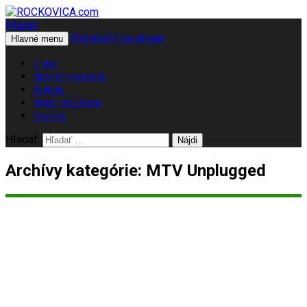
Hľadať
Preskočiť na obsah
ROCKOVICA.com
Hlavné menu
O NÁS
PROFILY/RECENZIE
ŽURNÁL
PRÁVE POČÚVAM
RockČet
Hľadať:
Archívy kategórie: MTV Unplugged