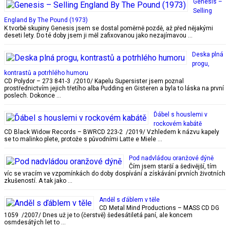
Genesis –
Selling
England By The Pound (1973)
K tvorbě skupiny Genesis jsem se dostal poměrně pozdě, až před nějakými
deseti lety. Do té doby jsem ji měl zafixovanou jako nezajímavou …
Deska plná
progu,
kontrastů a potrhlého humoru
CD Polydor – 273 841-3 /2010/ Kapelu Supersister jsem poznal
prostřednictvím jejich třetího alba Pudding en Gisteren a byla to láska na první
poslech. Dokonce …
Ďábel s houslemi v
rockovém kabátě
CD Black Widow Records – BWRCD 223-2 /2019/ Vzhledem k názvu kapely
se to malinko plete, protože s původními Latte e Miele …
Pod nadvládou oranžové dýně
Čím jsem starší a šedivější, tím
víc se vracím ve vzpomínkách do doby dospívání a získávání prvních životních
zkušeností. A tak jako …
Anděl s ďáblem v těle
CD Metal Mind Productions – MASS CD DG
1059 /2007/ Dnes už je to (čerstvě) šedesátiletá paní, ale koncem
osmdesátých let to …