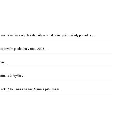
 nahrávaním svojich skladieb, aby nakoniec prácu nikdy poriadne …
 po prvním poslechu v roce 2005, …
onec …
rmula 3. Vyšlo v …
 z roku 1996 nese název Arena a patří mezi …