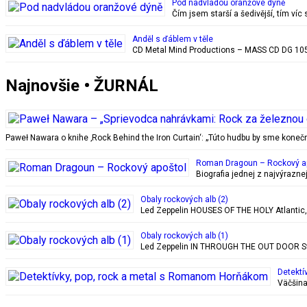
Pod nadvládou oranžové dýně
Čím jsem starší a šedivější, tím ví
Anděl s ďáblem v těle
CD Metal Mind Productions – MASS CD DG 1059
Najnovšie • ŽURNÁL
Paweł Nawara o knihe ‚Rock Behind the Iron Curtain‘: „Túto hudbu by sme kon
Roman Dragoun – Rockový a
Biografia jednej z najvýrazn
Obaly rockových alb (2)
Led Zeppelin HOUSES OF THE HOLY Atlantic, 28
Obaly rockových alb (1)
Led Zeppelin IN THROUGH THE OUT DOOR Swan
Detektí
Väčšina