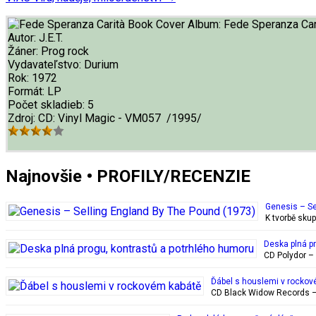
Album:
Fede Speranza Car
Autor:
J.E.T.
Žáner:
Prog rock
Vydavateľstvo:
Durium
Rok:
1972
Formát:
LP
Počet skladieb:
5
Zdroj:
CD: Vinyl Magic - VM057 /1995/
Najnovšie • PROFILY/RECENZIE
Genesis – Se
K tvorbě sku
Deska plná p
CD Polydor – 
Ďábel s houslemi v rockov
CD Black Widow Records – 