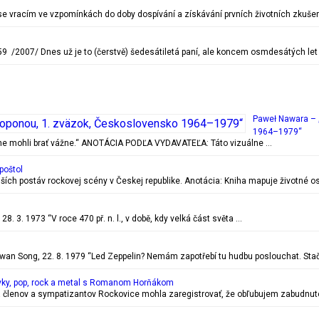
c se vracím ve vzpomínkách do doby dospívání a získávání prvních životních zkušen
 /2007/ Dnes už je to (čerstvě) šedesátiletá paní, ale koncem osmdesátých let
Paweł Nawara – 
1964–1979“
ečne mohli brať vážne.“ ANOTÁCIA PODĽA VYDAVATEĽA: Táto vizuálne …
poštol
ejších postáv rockovej scény v Českej republike. Anotácia: Kniha mapuje životn
. 3. 1973 “V roce 470 př. n. l., v době, kdy velká část světa …
 Song, 22. 8. 1979 “Led Zeppelin? Nemám zapotřebí tu hudbu poslouchat. Stač
vky, pop, rock a metal s Romanom Horňákom
 členov a sympatizantov Rockovice mohla zaregistrovať, že obľubujem zabudnuté r