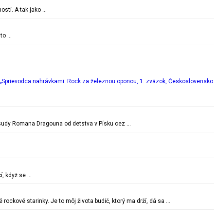
ostí. A tak jako …
 to …
„Sprievodca nahrávkami: Rock za železnou oponou, 1. zväzok, Československo
é osudy Romana Dragouna od detstva v Písku cez …
í, když se …
ockové starinky. Je to môj života budič, ktorý ma drží, dá sa …