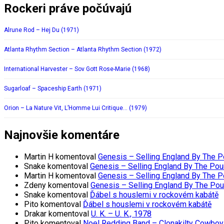
Rockeri práve počúvajú
Alrune Rod – Hej Du (1971)
Atlanta Rhythm Section – Atlanta Rhythm Section (1972)
International Harvester – Sov Gott Rose-Marie (1968)
Sugarloaf – Spaceship Earth (1971)
Orion – La Nature Vit, L’Homme Lui Critique… (1979)
Najnovšie komentáre
Martin H
komentoval
Genesis – Selling England By The 
Snake
komentoval
Genesis – Selling England By The Pou
Martin H
komentoval
Genesis – Selling England By The 
Zdeny
komentoval
Genesis – Selling England By The Po
Snake
komentoval
Ďábel s houslemi v rockovém kabátě
Pito
komentoval
Ďábel s houslemi v rockovém kabátě
Drakar
komentoval
U. K. – U. K., 1978
Pito
komentoval
Noel Redding Band – Clonakilty Cowboy