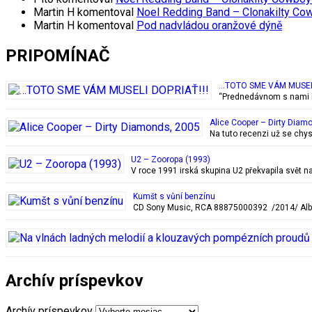
Martin H
komentoval
Noel Redding Band – Clonakilty Co
Martin H
komentoval
Pod nadvládou oranžové dýně
PRIPOMÍNAČ
…TOTO SME VÁM MUSELI
“Prednedávnom s nami ka
Alice Cooper – Dirty Diam
Na tuto recenzi už se chy
U2 – Zooropa (1993)
V roce 1991 irská skupina U2 překvapila svět na
Kumšt s vůní benzínu
CD Sony Music, RCA 88875000392 /2014/ Album 
Archív príspevkov
Archív príspevkov