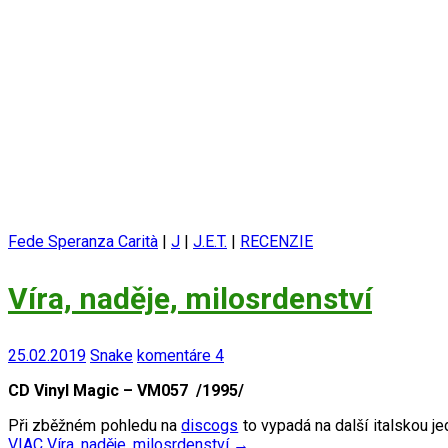
Fede Speranza Carità
|
J
|
J.E.T.
|
RECENZIE
Víra, naděje, milosrdenství
25.02.2019
Snake
komentáre 4
CD Vinyl Magic – VM057 /1995/
Při zběžném pohledu na
discogs
to vypadá na další italskou j
VIAC
Víra, naděje, milosrdenství
→