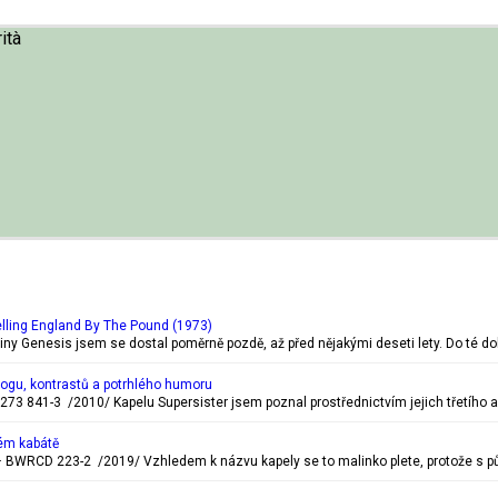
ità
lling England By The Pound (1973)
piny Genesis jsem se dostal poměrně pozdě, až před nějakými deseti lety. Do té d
rogu, kontrastů a potrhlého humoru
273 841-3 /2010/ Kapelu Supersister jsem poznal prostřednictvím jejich třetího a
ém kabátě
BWRCD 223-2 /2019/ Vzhledem k názvu kapely se to malinko plete, protože s pů