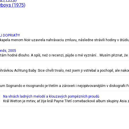
wboys (1975)
 DOPRIAŤ!!!
pela menom Noir uzavrela nahrávaciu zmluvu, následne strávili hodiny v štúdiu
onds, 2005
stám hodně dlouho. A spíš, než o recenzi, půjde o mé vyznání… Musím přiznat, že
hrávkou Achtung Baby. Sice chvíli trvalo, než jsem ji vstřebal a pochopil, ale nak
Sognando e risognando je třetím a zároveň i nejopěvovanějším v diskografii Fo
Na vlnách ladných melodií a klouzavých pompézních proudů
Král Wetton je mrtev, ať žije král Payne Třetí comebackové album skupiny Asia