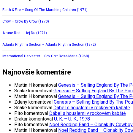
Earth & Fire – Song Of The Marching Children (1971)
Crow – Crow By Crow (1970)
Alrune Rod – Hej Du (1971)
Atlanta Rhythm Section – Atlanta Rhythm Section (1972)
International Harvester – Sov Gott Rose-Marie (1968)
Najnovšie komentáre
Martin H
komentoval
Genesis – Selling England By The 
Snake
komentoval
Genesis – Selling England By The Pou
Martin H
komentoval
Genesis – Selling England By The 
Zdeny
komentoval
Genesis – Selling England By The Po
Snake
komentoval
Ďábel s houslemi v rockovém kabátě
Pito
komentoval
Ďábel s houslemi v rockovém kabátě
Drakar
komentoval
U. K. – U. K., 1978
Pito
komentoval
Noel Redding Band – Clonakilty Cowboy
Martin H
komentoval
Noel Redding Band – Clonakilty Co