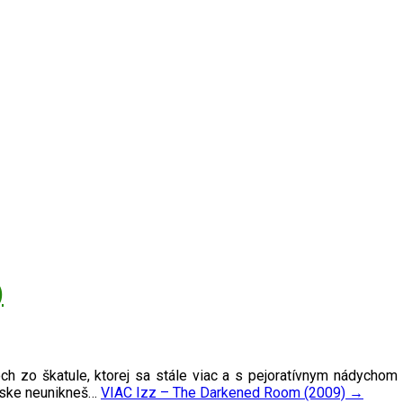
)
zo škatule, ktorej sa stále viac a s pejoratívnym nádychom 
 láske neunikneš…
VIAC
Izz – The Darkened Room (2009)
→