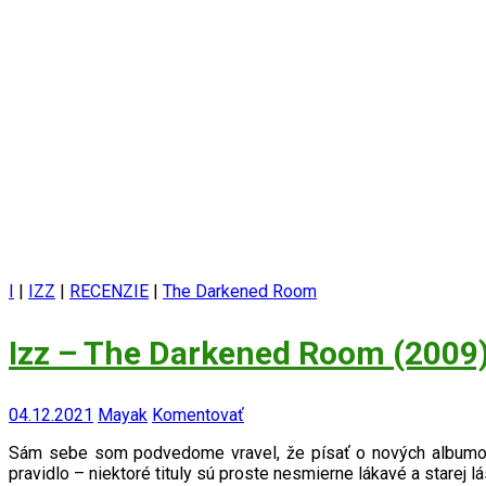
I
|
IZZ
|
RECENZIE
|
The Darkened Room
Izz – The Darkened Room (2009
04.12.2021
Mayak
Komentovať
Sám sebe som podvedome vravel, že písať o nových albumoch 
pravidlo – niektoré tituly sú proste nesmierne lákavé a starej