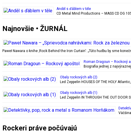
Anděl s ďáblem v těle
CD Metal Mind Productions – MASS CD DG 1059
Najnovšie • ŽURNÁL
Paweł Nawara o knihe ‚Rock Behind the Iron Curtain‘: „Túto hudbu by sme kon
Roman Dragoun – Rockový a
Biografia jednej z najvýrazn
Obaly rockových alb (2)
Led Zeppelin HOUSES OF THE HOLY Atlantic, 28
Obaly rockových alb (1)
Led Zeppelin IN THROUGH THE OUT DOOR Swan
Detektí
Väčšina
Rockeri práve počúvajú