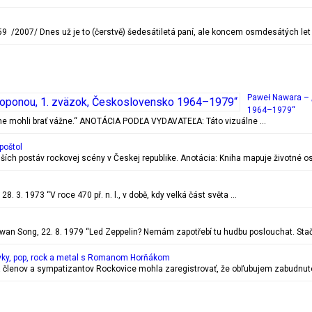
 /2007/ Dnes už je to (čerstvě) šedesátiletá paní, ale koncem osmdesátých let
Paweł Nawara – 
1964–1979“
ečne mohli brať vážne.“ ANOTÁCIA PODĽA VYDAVATEĽA: Táto vizuálne …
poštol
ejších postáv rockovej scény v Českej republike. Anotácia: Kniha mapuje životn
. 3. 1973 “V roce 470 př. n. l., v době, kdy velká část světa …
 Song, 22. 8. 1979 “Led Zeppelin? Nemám zapotřebí tu hudbu poslouchat. Stač
vky, pop, rock a metal s Romanom Horňákom
 členov a sympatizantov Rockovice mohla zaregistrovať, že obľubujem zabudnuté r