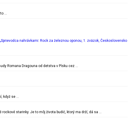
 to …
„Sprievodca nahrávkami: Rock za železnou oponou, 1. zväzok, Československo
é osudy Romana Dragouna od detstva v Písku cez …
í, když se …
ockové starinky. Je to môj života budič, ktorý ma drží, dá sa …