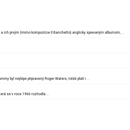
ku a ich prvým (mimo kompozície Il Banchetto) anglicky spievaným albumom, …
mmy byl nejlépe připravený Roger Waters, totéž platí i …
terá se v roce 1966 rozhodla …