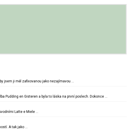
oby jsem ji měl zafixovanou jako nezajímavou …
lba Pudding en Gisteren a byla to láska na první poslech. Dokonce …
vodními Latte e Miele …
ostí. A tak jako …