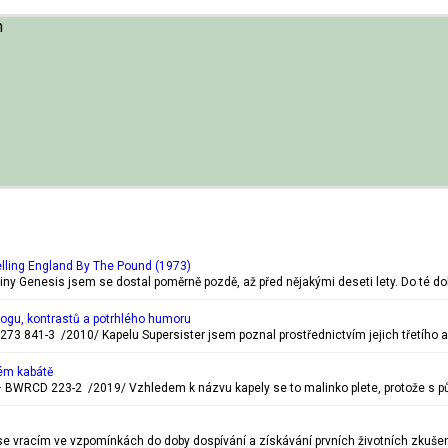
m
lling England By The Pound (1973)
piny Genesis jsem se dostal poměrně pozdě, až před nějakými deseti lety. Do té d
rogu, kontrastů a potrhlého humoru
273 841-3 /2010/ Kapelu Supersister jsem poznal prostřednictvím jejich třetího a
ém kabátě
BWRCD 223-2 /2019/ Vzhledem k názvu kapely se to malinko plete, protože s pů
c se vracím ve vzpomínkách do doby dospívání a získávání prvních životních zkušen