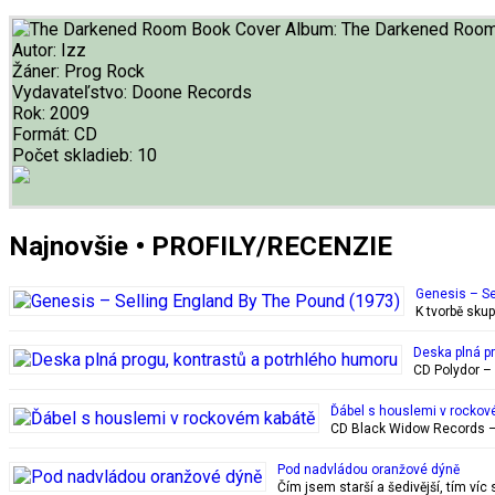
Album:
The Darkened Roo
Autor:
Izz
Žáner:
Prog Rock
Vydavateľstvo:
Doone Records
Rok:
2009
Formát:
CD
Počet skladieb:
10
Najnovšie • PROFILY/RECENZIE
Genesis – Se
K tvorbě sku
Deska plná p
CD Polydor – 
Ďábel s houslemi v rockov
CD Black Widow Records – 
Pod nadvládou oranžové dýně
Čím jsem starší a šedivější, tím ví