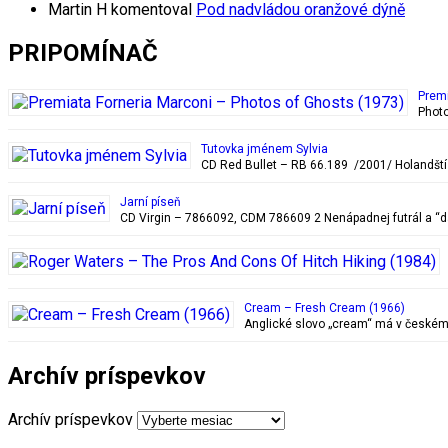
Martin H
komentoval
Pod nadvládou oranžové dýně
PRIPOMÍNAČ
Premi
Photo
Tutovka jménem Sylvia
CD Red Bullet – RB 66.189 /2001/ Holandští 
Jarní píseň
CD Virgin – 7866092, CDM 786609 2 Nenápadnej futrál a “da
Cream – Fresh Cream (1966)
Anglické slovo „cream“ má v českém 
Archív príspevkov
Archív príspevkov