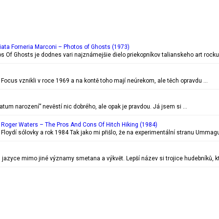
ata Forneria Marconi – Photos of Ghosts (1973)
s Of Ghosts je dodnes vari najznámejšie dielo priekopníkov talianskeho art roc
Focus vznikli v roce 1969 a na kontě toho mají neúrekom, ale těch opravdu …
tum narození” nevěstí nic dobrého, ale opak je pravdou. Já jsem si …
Roger Waters ‎– The Pros And Cons Of Hitch Hiking (1984)
Floydí sólovky a rok 1984 Tak jako mi přišlo, že na experimentální stranu Ummagu
jazyce mimo jiné významy smetana a výkvět. Lepší název si trojice hudebníků, k