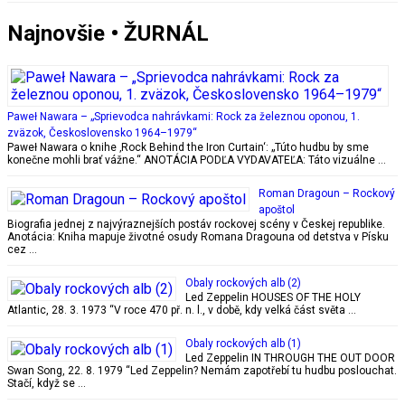
Najnovšie • ŽURNÁL
Paweł Nawara – „Sprievodca nahrávkami: Rock za železnou oponou, 1.
zväzok, Československo 1964–1979“
Paweł Nawara o knihe ‚Rock Behind the Iron Curtain‘: „Túto hudbu by sme
konečne mohli brať vážne.“ ANOTÁCIA PODĽA VYDAVATEĽA: Táto vizuálne …
Roman Dragoun – Rockový
apoštol
Biografia jednej z najvýraznejších postáv rockovej scény v Českej republike.
Anotácia: Kniha mapuje životné osudy Romana Dragouna od detstva v Písku
cez …
Obaly rockových alb (2)
Led Zeppelin HOUSES OF THE HOLY
Atlantic, 28. 3. 1973 “V roce 470 př. n. l., v době, kdy velká část světa …
Obaly rockových alb (1)
Led Zeppelin IN THROUGH THE OUT DOOR
Swan Song, 22. 8. 1979 “Led Zeppelin? Nemám zapotřebí tu hudbu poslouchat.
Stačí, když se …