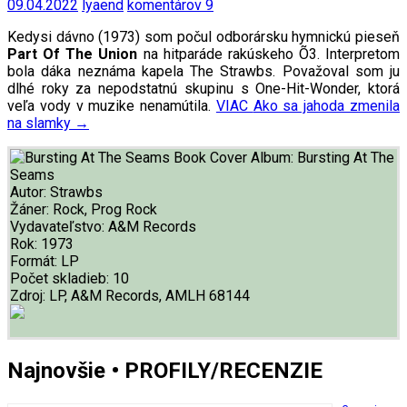
09.04.2022
lyaend
komentárov 9
Kedysi dávno (1973) som počul odborársku hymnickú pieseň
Part Of The Union
na hitparáde rakúskeho Õ3. Interpretom
bola dáka neznáma kapela The Strawbs. Považoval som ju
dlhé roky za nepodstatnú skupinu s One-Hit-Wonder, ktorá
veľa vody v muzike nenamútila.
VIAC
Ako sa jahoda zmenila
na slamky
→
Album:
Bursting At The
Seams
Autor:
Strawbs
Žáner:
Rock, Prog Rock
Vydavateľstvo:
A&M Records
Rok:
1973
Formát:
LP
Počet skladieb:
10
Zdroj:
LP, A&M Records, AMLH 68144
Najnovšie • PROFILY/RECENZIE