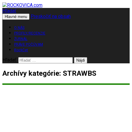
Hľadať
Preskočiť na obsah
ROCKOVICA.com
Hlavné menu
O NÁS
PROFILY/RECENZIE
ŽURNÁL
PRÁVE POČÚVAM
RockČet
Hľadať:
Archívy kategórie: STRAWBS