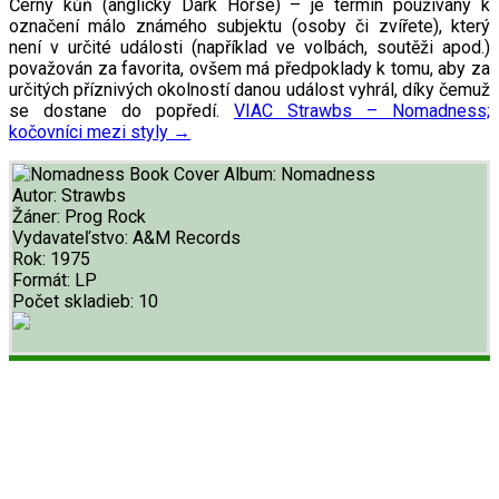
Černý kůň (anglicky Dark Horse) – je termín používaný k
označení málo známého subjektu (osoby či zvířete), který
není v určité události (například ve volbách, soutěži apod.)
považován za favorita, ovšem má předpoklady k tomu, aby za
určitých příznivých okolností danou událost vyhrál, díky čemuž
se dostane do popředí.
VIAC
Strawbs – Nomadness;
kočovníci mezi styly
→
Album:
Nomadness
Autor:
Strawbs
Žáner:
Prog Rock
Vydavateľstvo:
A&M Records
Rok:
1975
Formát:
LP
Počet skladieb:
10