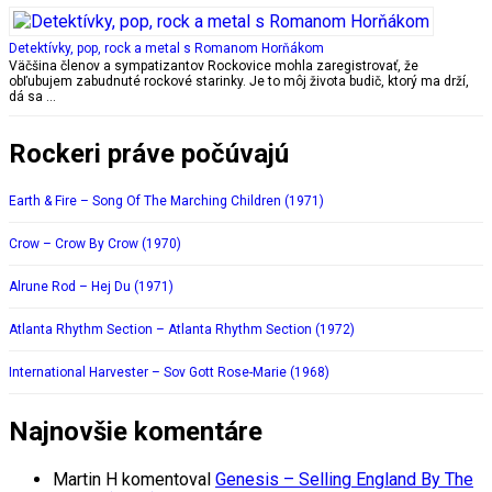
Detektívky, pop, rock a metal s Romanom Horňákom
Väčšina členov a sympatizantov Rockovice mohla zaregistrovať, že
obľubujem zabudnuté rockové starinky. Je to môj života budič, ktorý ma drží,
dá sa …
Rockeri práve počúvajú
Earth & Fire – Song Of The Marching Children (1971)
Crow – Crow By Crow (1970)
Alrune Rod – Hej Du (1971)
Atlanta Rhythm Section – Atlanta Rhythm Section (1972)
International Harvester – Sov Gott Rose-Marie (1968)
Najnovšie komentáre
Martin H
komentoval
Genesis – Selling England By The