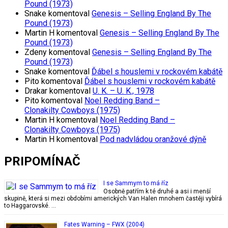
Pound (1973)
Snake
komentoval
Genesis – Selling England By The
Pound (1973)
Martin H
komentoval
Genesis – Selling England By The
Pound (1973)
Zdeny
komentoval
Genesis – Selling England By The
Pound (1973)
Snake
komentoval
Ďábel s houslemi v rockovém kabátě
Pito
komentoval
Ďábel s houslemi v rockovém kabátě
Drakar
komentoval
U. K. – U. K., 1978
Pito
komentoval
Noel Redding Band –
Clonakilty Cowboys (1975)
Martin H
komentoval
Noel Redding Band –
Clonakilty Cowboys (1975)
Martin H
komentoval
Pod nadvládou oranžové dýně
PRIPOMÍNAČ
I se Sammym to má říz
Osobně patřím k té druhé a asi i menší
skupině, která si mezi obdobími amerických Van Halen mnohem častěji vybírá
to Haggarovské. …
Fates Warning – FWX (2004)