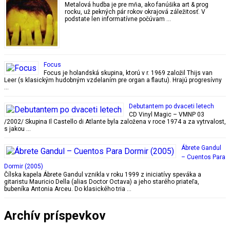
Metalová hudba je pre mňa, ako fanúšika art & prog
rocku, už pekných pár rokov okrajová záležitosť. V
podstate len informatívne počúvam …
Focus
Focus je holandská skupina, ktorú v r. 1969 založil Thijs van
Leer (s klasickým hudobným vzdelaním pre organ a flautu). Hrajú progresívny
…
Debutantem po dvaceti letech
CD Vinyl Magic ‎– VMNP 03
/2002/ Skupina Il Castello di Atlante byla založena v roce 1974 a za vytrvalost,
s jakou …
Ábrete Gandul
– Cuentos Para
Dormir (2005)
Čílska kapela Ábrete Gandul vznikla v roku 1999 z iniciatívy speváka a
gitaristu Mauricio Della (alias Doctor Octava) a jeho starého priateľa,
bubeníka Antonia Arceu. Do klasického tria …
Archív príspevkov