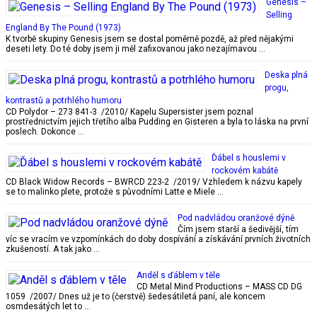
Genesis –
Selling
England By The Pound (1973)
K tvorbě skupiny Genesis jsem se dostal poměrně pozdě, až před nějakými
deseti lety. Do té doby jsem ji měl zafixovanou jako nezajímavou …
Deska plná
progu,
kontrastů a potrhlého humoru
CD Polydor – 273 841-3 /2010/ Kapelu Supersister jsem poznal
prostřednictvím jejich třetího alba Pudding en Gisteren a byla to láska na první
poslech. Dokonce …
Ďábel s houslemi v
rockovém kabátě
CD Black Widow Records – BWRCD 223-2 /2019/ Vzhledem k názvu kapely
se to malinko plete, protože s původními Latte e Miele …
Pod nadvládou oranžové dýně
Čím jsem starší a šedivější, tím
víc se vracím ve vzpomínkách do doby dospívání a získávání prvních životních
zkušeností. A tak jako …
Anděl s ďáblem v těle
CD Metal Mind Productions – MASS CD DG
1059 /2007/ Dnes už je to (čerstvě) šedesátiletá paní, ale koncem
osmdesátých let to …