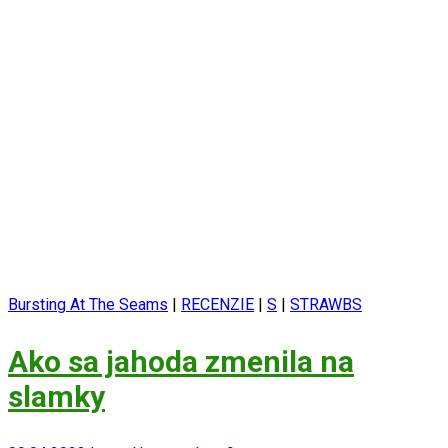
Bursting At The Seams
|
RECENZIE
|
S
|
STRAWBS
Ako sa jahoda zmenila na
slamky