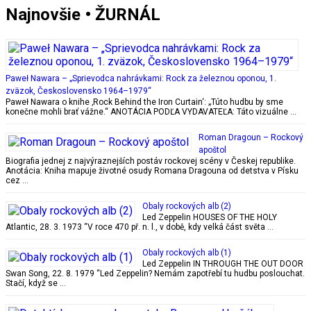
Najnovšie • ŽURNÁL
Paweł Nawara – „Sprievodca nahrávkami: Rock za železnou oponou, 1.
zväzok, Československo 1964–1979“
Paweł Nawara o knihe ‚Rock Behind the Iron Curtain‘: „Túto hudbu by sme
konečne mohli brať vážne.“ ANOTÁCIA PODĽA VYDAVATEĽA: Táto vizuálne …
Roman Dragoun – Rockový
apoštol
Biografia jednej z najvýraznejších postáv rockovej scény v Českej republike.
Anotácia: Kniha mapuje životné osudy Romana Dragouna od detstva v Písku
cez …
Obaly rockových alb (2)
Led Zeppelin HOUSES OF THE HOLY
Atlantic, 28. 3. 1973 “V roce 470 př. n. l., v době, kdy velká část světa …
Obaly rockových alb (1)
Led Zeppelin IN THROUGH THE OUT DOOR
Swan Song, 22. 8. 1979 “Led Zeppelin? Nemám zapotřebí tu hudbu poslouchat.
Stačí, když se …