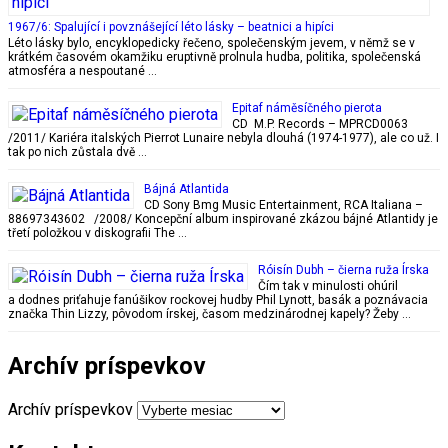
1967/6: Spalující i povznášející léto lásky – beatnici a hipíci
Léto lásky bylo, encyklopedicky řečeno, společenským jevem, v němž se v
krátkém časovém okamžiku eruptivně prolnula hudba, politika, společenská
atmosféra a nespoutané …
Epitaf náměsíčného pierota
CD M.P. Records ‎– MPRCD0063
/2011/ Kariéra italských Pierrot Lunaire nebyla dlouhá (1974-1977), ale co už. I
tak po nich zůstala dvě …
Bájná Atlantida
CD Sony Bmg Music Entertainment, RCA Italiana ‎–
88697343602 /2008/ Koncepční album inspirované zkázou bájné Atlantidy je
třetí položkou v diskografii The …
Róisín Dubh – čierna ruža Írska
Čím tak v minulosti ohúril
a dodnes priťahuje fanúšikov rockovej hudby Phil Lynott, basák a poznávacia
značka Thin Lizzy, pôvodom írskej, časom medzinárodnej kapely? Žeby …
Archív príspevkov
Archív príspevkov