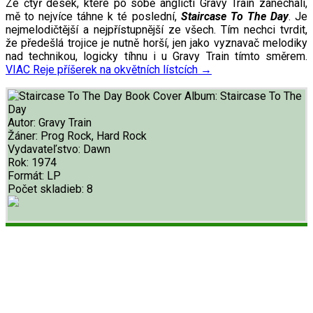
Ze čtyř desek, které po sobě angličtí Gravy Train zanechali,
mě to nejvíce táhne k té poslední,
Staircase To The Day
. Je
nejmelodičtější a nejpřístupnější ze všech. Tím nechci tvrdit,
že předešlá trojice je nutně horší, jen jako vyznavač melodiky
nad technikou, logicky tíhnu i u Gravy Train tímto směrem.
VIAC
Reje příšerek na okvětních lístcích
→
Album:
Staircase To The
Day
Autor:
Gravy Train
Žáner:
Prog Rock, Hard Rock
Vydavateľstvo:
Dawn
Rok:
1974
Formát:
LP
Počet skladieb:
8