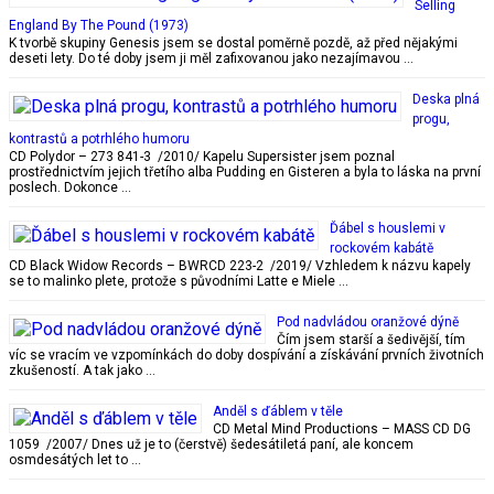
Selling
England By The Pound (1973)
K tvorbě skupiny Genesis jsem se dostal poměrně pozdě, až před nějakými
deseti lety. Do té doby jsem ji měl zafixovanou jako nezajímavou …
Deska plná
progu,
kontrastů a potrhlého humoru
CD Polydor – 273 841-3 /2010/ Kapelu Supersister jsem poznal
prostřednictvím jejich třetího alba Pudding en Gisteren a byla to láska na první
poslech. Dokonce …
Ďábel s houslemi v
rockovém kabátě
CD Black Widow Records – BWRCD 223-2 /2019/ Vzhledem k názvu kapely
se to malinko plete, protože s původními Latte e Miele …
Pod nadvládou oranžové dýně
Čím jsem starší a šedivější, tím
víc se vracím ve vzpomínkách do doby dospívání a získávání prvních životních
zkušeností. A tak jako …
Anděl s ďáblem v těle
CD Metal Mind Productions – MASS CD DG
1059 /2007/ Dnes už je to (čerstvě) šedesátiletá paní, ale koncem
osmdesátých let to …