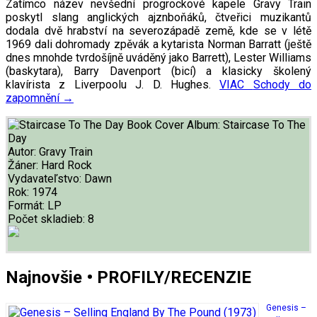
Zatímco název nevšední progrockové kapele Gravy Train
poskytl slang anglických ajznboňáků, čtveřici muzikantů
dodala dvě hrabství na severozápadě země, kde se v létě
1969 dali dohromady zpěvák a kytarista Norman Barratt (ještě
dnes mnohde tvrdošíjně uváděný jako Barrett), Lester Williams
(baskytara), Barry Davenport (bicí) a klasicky školený
klavírista z Liverpoolu J. D. Hughes.
VIAC
Schody do
zapomnění
→
Album:
Staircase To The
Day
Autor:
Gravy Train
Žáner:
Hard Rock
Vydavateľstvo:
Dawn
Rok:
1974
Formát:
LP
Počet skladieb:
8
Najnovšie • PROFILY/RECENZIE
Genesis –