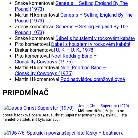
Snake
komentoval
Genesis – Selling England By The
Pound (1973)
Martin H
komentoval
Genesis – Selling England By The
Pound (1973)
Zdeny
komentoval
Genesis – Selling England By The
Pound (1973)
Snake
komentoval
Ďábel s houslemi v rockovém kabátě
Pito
komentoval
Ďábel s houslemi v rockovém kabátě
Drakar
komentoval
U. K. – U. K., 1978
Pito
komentoval
Noel Redding Band –
Clonakilty Cowboys (1975)
Martin H
komentoval
Noel Redding Band –
Clonakilty Cowboys (1975)
Martin H
komentoval
Pod nadvládou oranžové dýně
PRIPOMÍNAČ
Jesus Christ Superstar (1970)
Měl jsem štěstí, že jsem se
dostal k rockové opeře Jesus Christ Superstar poměrně brzy. Byla 80. léta
minulého století, mě bylo čtrnáct …