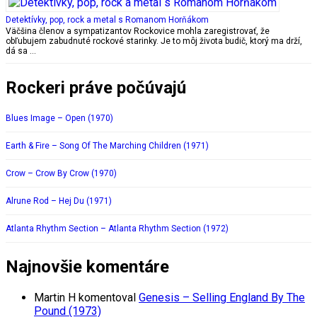
Detektívky, pop, rock a metal s Romanom Horňákom
Väčšina členov a sympatizantov Rockovice mohla zaregistrovať, že
obľubujem zabudnuté rockové starinky. Je to môj života budič, ktorý ma drží,
dá sa …
Rockeri práve počúvajú
Blues Image – Open (1970)
Earth & Fire – Song Of The Marching Children (1971)
Crow – Crow By Crow (1970)
Alrune Rod – Hej Du (1971)
Atlanta Rhythm Section – Atlanta Rhythm Section (1972)
Najnovšie komentáre
Martin H
komentoval
Genesis – Selling England By The
Pound (1973)