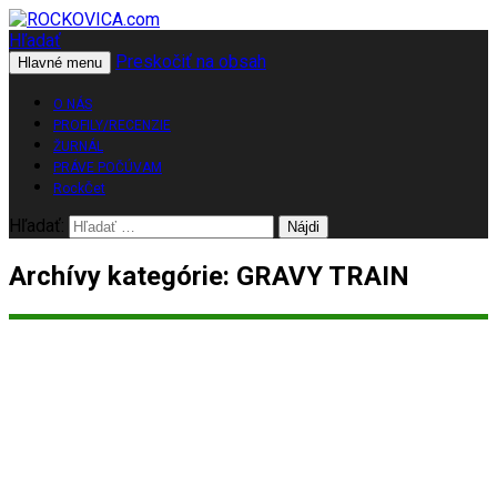
Hľadať
Preskočiť na obsah
ROCKOVICA.com
Hlavné menu
O NÁS
PROFILY/RECENZIE
ŽURNÁL
PRÁVE POČÚVAM
RockČet
Hľadať:
Archívy kategórie: GRAVY TRAIN