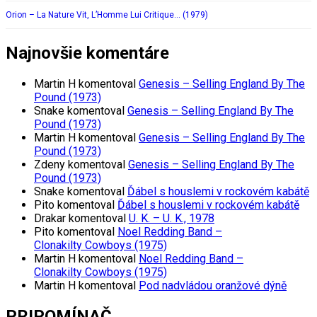
Orion – La Nature Vit, L’Homme Lui Critique… (1979)
Najnovšie komentáre
Martin H
komentoval
Genesis – Selling England By The
Pound (1973)
Snake
komentoval
Genesis – Selling England By The
Pound (1973)
Martin H
komentoval
Genesis – Selling England By The
Pound (1973)
Zdeny
komentoval
Genesis – Selling England By The
Pound (1973)
Snake
komentoval
Ďábel s houslemi v rockovém kabátě
Pito
komentoval
Ďábel s houslemi v rockovém kabátě
Drakar
komentoval
U. K. – U. K., 1978
Pito
komentoval
Noel Redding Band –
Clonakilty Cowboys (1975)
Martin H
komentoval
Noel Redding Band –
Clonakilty Cowboys (1975)
Martin H
komentoval
Pod nadvládou oranžové dýně
PRIPOMÍNAČ