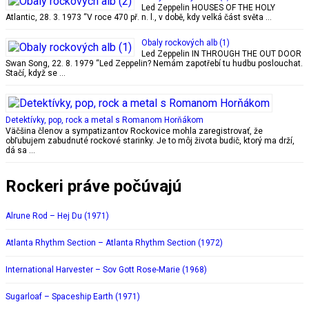
Led Zeppelin HOUSES OF THE HOLY
Atlantic, 28. 3. 1973 “V roce 470 př. n. l., v době, kdy velká část světa …
Obaly rockových alb (1)
Led Zeppelin IN THROUGH THE OUT DOOR
Swan Song, 22. 8. 1979 “Led Zeppelin? Nemám zapotřebí tu hudbu poslouchat.
Stačí, když se …
Detektívky, pop, rock a metal s Romanom Horňákom
Väčšina členov a sympatizantov Rockovice mohla zaregistrovať, že
obľubujem zabudnuté rockové starinky. Je to môj života budič, ktorý ma drží,
dá sa …
Rockeri práve počúvajú
Alrune Rod – Hej Du (1971)
Atlanta Rhythm Section – Atlanta Rhythm Section (1972)
International Harvester – Sov Gott Rose-Marie (1968)
Sugarloaf – Spaceship Earth (1971)