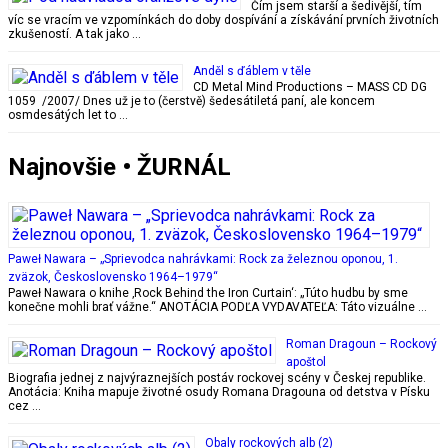
Čím jsem starší a šedivější, tím
víc se vracím ve vzpomínkách do doby dospívání a získávání prvních životních
zkušeností. A tak jako …
Anděl s ďáblem v těle
CD Metal Mind Productions – MASS CD DG
1059 /2007/ Dnes už je to (čerstvě) šedesátiletá paní, ale koncem
osmdesátých let to …
Najnovšie • ŽURNÁL
Paweł Nawara – „Sprievodca nahrávkami: Rock za železnou oponou, 1.
zväzok, Československo 1964–1979“
Paweł Nawara o knihe ‚Rock Behind the Iron Curtain‘: „Túto hudbu by sme
konečne mohli brať vážne.“ ANOTÁCIA PODĽA VYDAVATEĽA: Táto vizuálne …
Roman Dragoun – Rockový
apoštol
Biografia jednej z najvýraznejších postáv rockovej scény v Českej republike.
Anotácia: Kniha mapuje životné osudy Romana Dragouna od detstva v Písku
cez …
Obaly rockových alb (2)