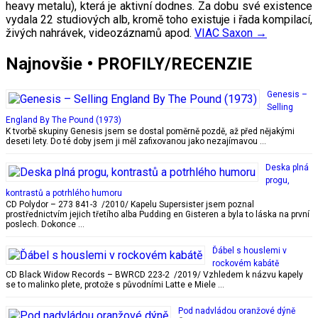
heavy metalu), která je aktivní dodnes. Za dobu své existence
vydala 22 studiových alb, kromě toho existuje i řada kompilací,
živých nahrávek, videozáznamů apod.
VIAC
Saxon
→
Najnovšie • PROFILY/RECENZIE
Genesis –
Selling
England By The Pound (1973)
K tvorbě skupiny Genesis jsem se dostal poměrně pozdě, až před nějakými
deseti lety. Do té doby jsem ji měl zafixovanou jako nezajímavou …
Deska plná
progu,
kontrastů a potrhlého humoru
CD Polydor – 273 841-3 /2010/ Kapelu Supersister jsem poznal
prostřednictvím jejich třetího alba Pudding en Gisteren a byla to láska na první
poslech. Dokonce …
Ďábel s houslemi v
rockovém kabátě
CD Black Widow Records – BWRCD 223-2 /2019/ Vzhledem k názvu kapely
se to malinko plete, protože s původními Latte e Miele …
Pod nadvládou oranžové dýně