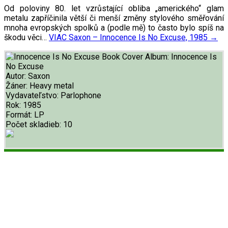
Od poloviny 80. let vzrůstající obliba „amerického“ glam
metalu zapříčinila větší či menší změny stylového směřování
mnoha evropských spolků a (podle mě) to často bylo spíš na
škodu věci…
VIAC
Saxon – Innocence Is No Excuse, 1985
→
Album:
Innocence Is
No Excuse
Autor:
Saxon
Žáner:
Heavy metal
Vydavateľstvo:
Parlophone
Rok:
1985
Formát:
LP
Počet skladieb:
10