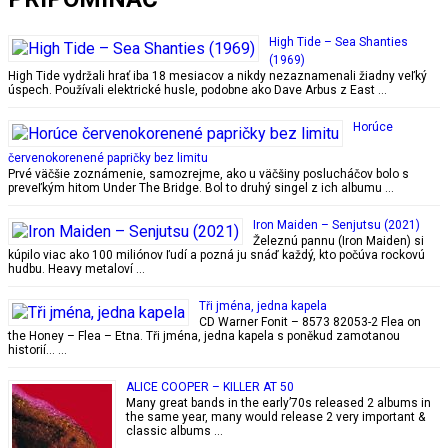
High Tide – Sea Shanties
(1969)
High Tide vydržali hrať iba 18 mesiacov a nikdy nezaznamenali žiadny veľký
úspech. Používali elektrické husle, podobne ako Dave Arbus z East …
Horúce
červenokorenené papričky bez limitu
Prvé väčšie zoznámenie, samozrejme, ako u väčšiny poslucháčov bolo s
preveľkým hitom Under The Bridge. Bol to druhý singel z ich albumu …
Iron Maiden – Senjutsu (2021)
Železnú pannu (Iron Maiden) si
kúpilo viac ako 100 miliónov ľudí a pozná ju snáď každý, kto počúva rockovú
hudbu. Heavy metaloví …
Tři jména, jedna kapela
CD Warner Fonit ‎– 8573 82053-2 Flea on
the Honey – Flea – Etna. Tři jména, jedna kapela s poněkud zamotanou
historií… …
ALICE COOPER – KILLER AT 50
Many great bands in the early’70s released 2 albums in
the same year, many would release 2 very important &
classic albums …