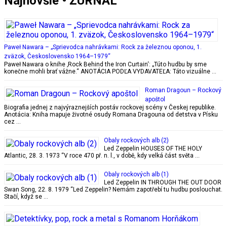
Najnovšie • ŽURNÁL
Paweł Nawara – „Sprievodca nahrávkami: Rock za železnou oponou, 1.
zväzok, Československo 1964–1979“
Paweł Nawara o knihe ‚Rock Behind the Iron Curtain‘: „Túto hudbu by sme
konečne mohli brať vážne.“ ANOTÁCIA PODĽA VYDAVATEĽA: Táto vizuálne …
Roman Dragoun – Rockový
apoštol
Biografia jednej z najvýraznejších postáv rockovej scény v Českej republike.
Anotácia: Kniha mapuje životné osudy Romana Dragouna od detstva v Písku
cez …
Obaly rockových alb (2)
Led Zeppelin HOUSES OF THE HOLY
Atlantic, 28. 3. 1973 “V roce 470 př. n. l., v době, kdy velká část světa …
Obaly rockových alb (1)
Led Zeppelin IN THROUGH THE OUT DOOR
Swan Song, 22. 8. 1979 “Led Zeppelin? Nemám zapotřebí tu hudbu poslouchat.
Stačí, když se …