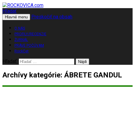
Hľadať
Preskočiť na obsah
ROCKOVICA.com
Hlavné menu
O NÁS
PROFILY/RECENZIE
ŽURNÁL
PRÁVE POČÚVAM
RockČet
Hľadať:
Archívy kategórie: ÁBRETE GANDUL