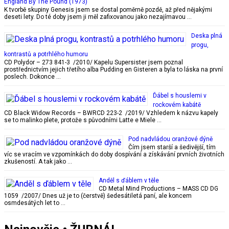
England By The Pound (1973)
K tvorbě skupiny Genesis jsem se dostal poměrně pozdě, až před nějakými
deseti lety. Do té doby jsem ji měl zafixovanou jako nezajímavou …
Deska plná
progu,
kontrastů a potrhlého humoru
CD Polydor – 273 841-3 /2010/ Kapelu Supersister jsem poznal
prostřednictvím jejich třetího alba Pudding en Gisteren a byla to láska na první
poslech. Dokonce …
Ďábel s houslemi v
rockovém kabátě
CD Black Widow Records – BWRCD 223-2 /2019/ Vzhledem k názvu kapely
se to malinko plete, protože s původními Latte e Miele …
Pod nadvládou oranžové dýně
Čím jsem starší a šedivější, tím
víc se vracím ve vzpomínkách do doby dospívání a získávání prvních životních
zkušeností. A tak jako …
Anděl s ďáblem v těle
CD Metal Mind Productions – MASS CD DG
1059 /2007/ Dnes už je to (čerstvě) šedesátiletá paní, ale koncem
osmdesátých let to …