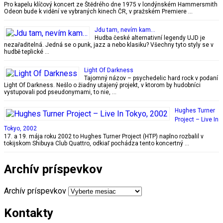
Pro kapelu klíčový koncert ze Štědrého dne 1975 v londýnském Hammersmith
Odeon bude k vidění ve vybraných kinech ČR, v pražském Premiere …
Jdu tam, nevím kam…
Hudba české alternativní legendy UJD je
nezařaditelná. Jedná se o punk, jazz a nebo klasiku? Všechny tyto styly se v
hudbě teplické …
Light Of Darkness
Tajomný názov – psychedelic hard rock v podaní
Light Of Darkness. Nešlo o žiadny utajený projekt, v ktorom by hudobníci
vystupovali pod pseudonymami, to nie, …
Hughes Turner
Project ‎– Live In
Tokyo, 2002
17. a 19. mája roku 2002 to Hughes Turner Project (HTP) naplno rozbalil v
tokijskom Shibuya Club Quattro, odkiaľ pochádza tento koncertný …
Archív príspevkov
Archív príspevkov
Kontakty