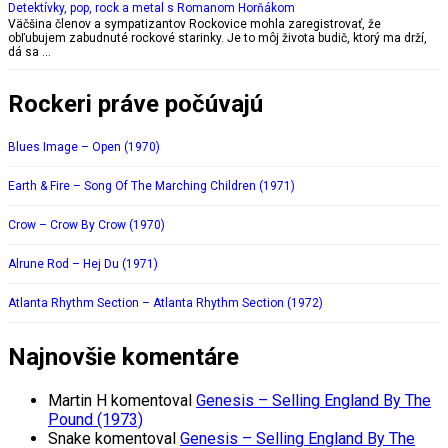
Detektívky, pop, rock a metal s Romanom Horňákom
Väčšina členov a sympatizantov Rockovice mohla zaregistrovať, že
obľubujem zabudnuté rockové starinky. Je to môj života budič, ktorý ma drží,
dá sa …
Rockeri práve počúvajú
Blues Image – Open (1970)
Earth & Fire – Song Of The Marching Children (1971)
Crow – Crow By Crow (1970)
Alrune Rod – Hej Du (1971)
Atlanta Rhythm Section – Atlanta Rhythm Section (1972)
Najnovšie komentáre
Martin H
komentoval
Genesis – Selling England By The
Pound (1973)
Snake
komentoval
Genesis – Selling England By The