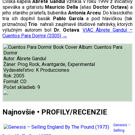
Čílska kapela
Ábrete Gandul
vznikla v roku 1999 z iniciatívy
speváka a gitaristu
Mauricio Della
(alias
Doctor Octava
) a
jeho starého priateľa, bubeníka
Antonia Arceu
. Do klasického
tria ich doplnil basák
Pablo García
a pod hlavičkou (tak
príznačnou)
Trio
nahrali zaujímavé štúdiové nahrávky, ktorých
výlučným autorom bol
Dr. Octava
.
VIAC
Ábrete Gandul –
Cuentos Para Dormir (2005)
→
Album:
Cuentos Para
Dormir
Autor:
Ábrete Gandul
Žáner:
Prog Rock, Avantgarde, Experimental
Vydavateľstvo:
K Producciones
Rok:
2005
Formát:
CD
Počet skladieb:
9
Najnovšie • PROFILY/RECENZIE
Genesis –
Selling