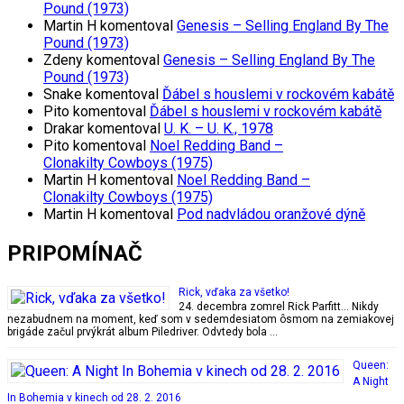
Pound (1973)
Martin H
komentoval
Genesis – Selling England By The
Pound (1973)
Zdeny
komentoval
Genesis – Selling England By The
Pound (1973)
Snake
komentoval
Ďábel s houslemi v rockovém kabátě
Pito
komentoval
Ďábel s houslemi v rockovém kabátě
Drakar
komentoval
U. K. – U. K., 1978
Pito
komentoval
Noel Redding Band –
Clonakilty Cowboys (1975)
Martin H
komentoval
Noel Redding Band –
Clonakilty Cowboys (1975)
Martin H
komentoval
Pod nadvládou oranžové dýně
PRIPOMÍNAČ
Rick, vďaka za všetko!
24. decembra zomrel Rick Parfitt… Nikdy
nezabudnem na moment, keď som v sedemdesiatom ôsmom na zemiakovej
brigáde začul prvýkrát album Piledriver. Odvtedy bola …
Queen:
A Night
In Bohemia v kinech od 28. 2. 2016