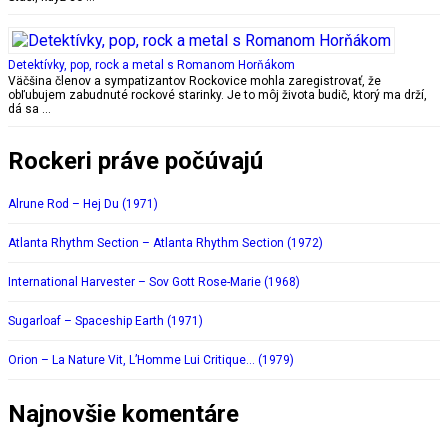
Detektívky, pop, rock a metal s Romanom Horňákom
Väčšina členov a sympatizantov Rockovice mohla zaregistrovať, že
obľubujem zabudnuté rockové starinky. Je to môj života budič, ktorý ma drží,
dá sa …
Rockeri práve počúvajú
Alrune Rod – Hej Du (1971)
Atlanta Rhythm Section – Atlanta Rhythm Section (1972)
International Harvester – Sov Gott Rose-Marie (1968)
Sugarloaf – Spaceship Earth (1971)
Orion – La Nature Vit, L’Homme Lui Critique… (1979)
Najnovšie komentáre