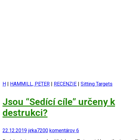
H
|
HAMMILL, PETER
|
RECENZIE
|
Sitting Targets
Jsou “Sedící cíle” určeny k
destrukci?
22.12.2019
jirka7200
komentárov 6