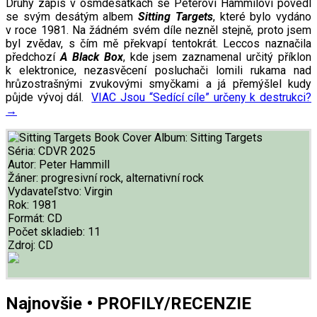
Druhý zápis v osmdesátkách se Peterovi Hammilovi povedl
se svým desátým albem
Sitting Targets
, které bylo vydáno
v roce 1981. Na žádném svém díle nezněl stejně, proto jsem
byl zvědav, s čím mě překvapí tentokrát. Leccos naznačila
předchozí
A B
lack Box
, kde jsem zaznamenal určitý příklon
k elektronice, nezasvěcení posluchači lomili rukama nad
hrůzostrašnými zvukovými smyčkami a já přemýšlel kudy
půjde vývoj dál.
VIAC
Jsou “Sedící cíle” určeny k destrukci?
→
Album:
Sitting Targets
Séria:
CDVR 2025
Autor:
Peter Hammill
Žáner:
progresivní rock, alternativní rock
Vydavateľstvo:
Virgin
Rok:
1981
Formát:
CD
Počet skladieb:
11
Zdroj:
CD
Najnovšie • PROFILY/RECENZIE