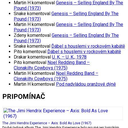
Martin H
komentoval
Genesis – Selling England By The
Pound (1973)
Snake
komentoval
Genesis – Selling England By The
Pound (1973)
Martin H
komentoval
Genesis – Selling England By The
Pound (1973)
Zdeny
komentoval
Genesis – Selling England By The
Pound (1973)
Snake
komentoval
Ďábel s houslemi v rockovém kabátě
Pito
komentoval
Ďábel s houslemi v rockovém kabátě
Drakar
komentoval
U. K. – U. K., 1978
Pito
komentoval
Noel Redding Band –
Clonakilty Cowboys (1975)
Martin H
komentoval
Noel Redding Band –
Clonakilty Cowboys (1975)
Martin H
komentoval
Pod nadvládou oranžové dýně
PRIPOMÍNAČ
The Jimi Hendrix Experience – Axis: Bold As Love (1967)
Druhé řadové album The Jimi Hendrix Experience bylo pro mě jen logickým