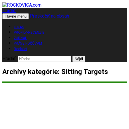
Hľadať
Preskočiť na obsah
ROCKOVICA.com
Hlavné menu
O NÁS
PROFILY/RECENZIE
ŽURNÁL
PRÁVE POČÚVAM
RockČet
Hľadať:
Archívy kategórie: Sitting Targets