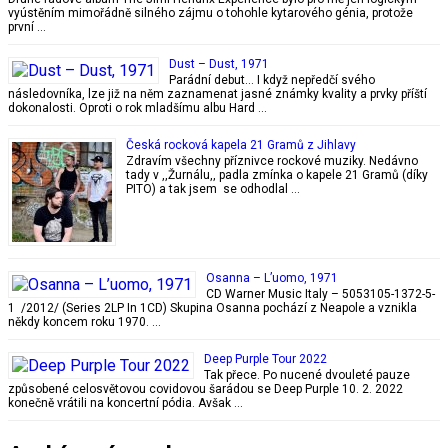
vyústěním mimořádně silného zájmu o tohohle kytarového génia, protože
první …
Dust – Dust, 1971
Parádní debut… I když nepředčí svého
následovníka, lze již na něm zaznamenat jasné známky kvality a prvky příští
dokonalosti. Oproti o rok mladšímu albu Hard …
Česká rocková kapela 21 Gramů z Jihlavy
Zdravím všechny příznivce rockové muziky. Nedávno
tady v ,,Žurnálu,, padla zmínka o kapele 21 Gramů (díky
PITO) a tak jsem se odhodlal …
Osanna – L’uomo, 1971
CD Warner Music Italy – 5053105-1372-5-
1 /2012/ (Series 2LP In 1CD) Skupina Osanna pochází z Neapole a vznikla
někdy koncem roku 1970. …
Deep Purple Tour 2022
Tak přece. Po nucené dvouleté pauze
způsobené celosvětovou covidovou šarádou se Deep Purple 10. 2. 2022
konečně vrátili na koncertní pódia. Avšak …