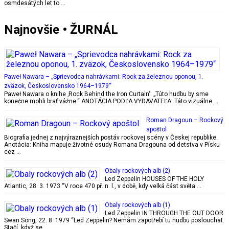
osmdesátých let to …
Najnovšie • ŽURNÁL
Paweł Nawara – „Sprievodca nahrávkami: Rock za železnou oponou, 1.
zväzok, Československo 1964–1979“
Paweł Nawara o knihe ‚Rock Behind the Iron Curtain‘: „Túto hudbu by sme
konečne mohli brať vážne.“ ANOTÁCIA PODĽA VYDAVATEĽA: Táto vizuálne …
Roman Dragoun – Rockový
apoštol
Biografia jednej z najvýraznejších postáv rockovej scény v Českej republike.
Anotácia: Kniha mapuje životné osudy Romana Dragouna od detstva v Písku
cez …
Obaly rockových alb (2)
Led Zeppelin HOUSES OF THE HOLY
Atlantic, 28. 3. 1973 “V roce 470 př. n. l., v době, kdy velká část světa …
Obaly rockových alb (1)
Led Zeppelin IN THROUGH THE OUT DOOR
Swan Song, 22. 8. 1979 “Led Zeppelin? Nemám zapotřebí tu hudbu poslouchat.
Stačí, když se …