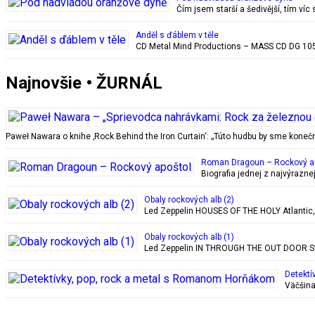
Čím jsem starší a šedivější, tím ví
Anděl s ďáblem v těle
CD Metal Mind Productions – MASS CD DG 1059
Najnovšie • ŽURNÁL
Paweł Nawara o knihe ‚Rock Behind the Iron Curtain‘: „Túto hudbu by sme kon
Roman Dragoun – Rockový a
Biografia jednej z najvýrazn
Obaly rockových alb (2)
Led Zeppelin HOUSES OF THE HOLY Atlantic, 28
Obaly rockových alb (1)
Led Zeppelin IN THROUGH THE OUT DOOR Swan
Detektí
Väčšina