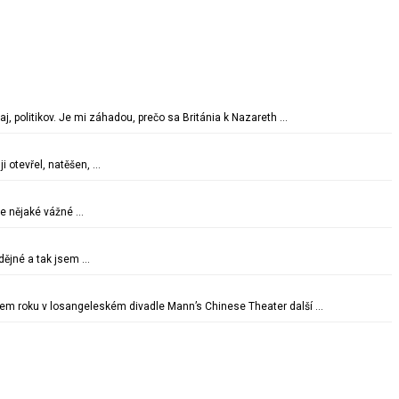
aj, politikov. Je mi záhadou, prečo sa Británia k Nazareth …
i otevřel, natěšen, …
te nějaké vážné …
adějné a tak jsem …
cem roku v losangeleském divadle Mann’s Chinese Theater další …