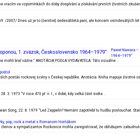
c se vracím ve vzpomínkách do doby dospívání a získávání prvních životních zkušen
 /2007/ Dnes už je to (čerstvě) šedesátiletá paní, ale koncem osmdesátých let
Paweł Nawara – 
1964–1979“
ečne mohli brať vážne.“ ANOTÁCIA PODĽA VYDAVATEĽA: Táto vizuálne …
poštol
ejších postáv rockovej scény v Českej republike. Anotácia: Kniha mapuje životn
. 3. 1973 “V roce 470 př. n. l., v době, kdy velká část světa …
 Song, 22. 8. 1979 “Led Zeppelin? Nemám zapotřebí tu hudbu poslouchat. Stač
vky, pop, rock a metal s Romanom Horňákom
 členov a sympatizantov Rockovice mohla zaregistrovať, že obľubujem zabudnuté r