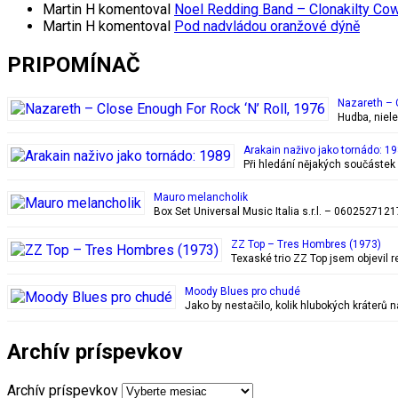
Martin H
komentoval
Noel Redding Band – Clonakilty Co
Martin H
komentoval
Pod nadvládou oranžové dýně
PRIPOMÍNAČ
Nazareth – 
Hudba, niele
Arakain naživo jako tornádo: 1
Při hledání nějakých součástek 
Mauro melancholik
Box Set Universal Music Italia s.r.l. – 0602527
ZZ Top – Tres Hombres (1973)
Texaské trio ZZ Top jsem objevil 
Moody Blues pro chudé
Jako by nestačilo, kolik hlubokých kráter
Archív príspevkov
Archív príspevkov