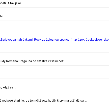
ostí. A tak jako …
 to …
„Sprievodca nahrávkami: Rock za železnou oponou, 1. zväzok, Československo
é osudy Romana Dragouna od detstva v Písku cez …
í, když se …
ockové starinky. Je to môj života budič, ktorý ma drží, dá sa …