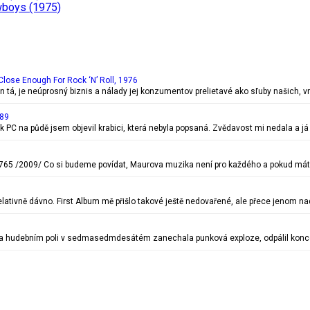
wboys (1975)
Close Enough For Rock ‘N’ Roll, 1976
n tá, je neúprosný biznis a nálady jej konzumentov prelietavé ako sľuby našich, vr
989
k PC na půdě jsem objevil krabici, která nebyla popsaná. Zvědavost mi nedala a já j
121765 /2009/ Co si budeme povídat, Maurova muzika není pro každého a pokud má
relativně dávno. First Album mě přišlo takové ještě nedovařené, ale přece jenom n
ů na hudebním poli v sedmasedmdesátém zanechala punková exploze, odpálil kon