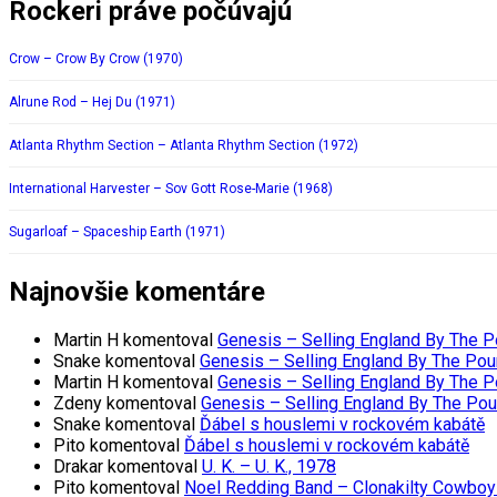
Rockeri práve počúvajú
Crow – Crow By Crow (1970)
Alrune Rod – Hej Du (1971)
Atlanta Rhythm Section – Atlanta Rhythm Section (1972)
International Harvester – Sov Gott Rose-Marie (1968)
Sugarloaf – Spaceship Earth (1971)
Najnovšie komentáre
Martin H
komentoval
Genesis – Selling England By The 
Snake
komentoval
Genesis – Selling England By The Pou
Martin H
komentoval
Genesis – Selling England By The 
Zdeny
komentoval
Genesis – Selling England By The Po
Snake
komentoval
Ďábel s houslemi v rockovém kabátě
Pito
komentoval
Ďábel s houslemi v rockovém kabátě
Drakar
komentoval
U. K. – U. K., 1978
Pito
komentoval
Noel Redding Band – Clonakilty Cowboy