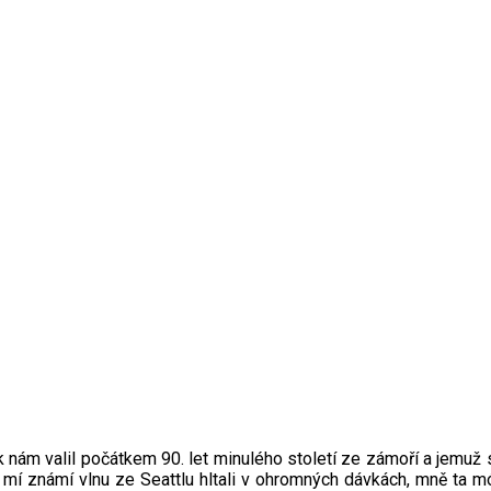
k nám valil počátkem 90. let minulého století ze zámoří a jemu
 mí známí vlnu ze Seattlu hltali v ohromných dávkách, mně ta m