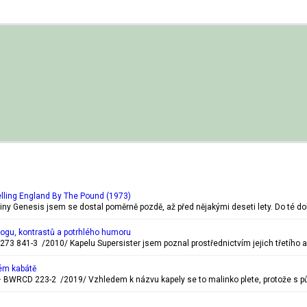
lling England By The Pound (1973)
piny Genesis jsem se dostal poměrně pozdě, až před nějakými deseti lety. Do té d
rogu, kontrastů a potrhlého humoru
273 841-3 /2010/ Kapelu Supersister jsem poznal prostřednictvím jejich třetího a
ém kabátě
BWRCD 223-2 /2019/ Vzhledem k názvu kapely se to malinko plete, protože s pů