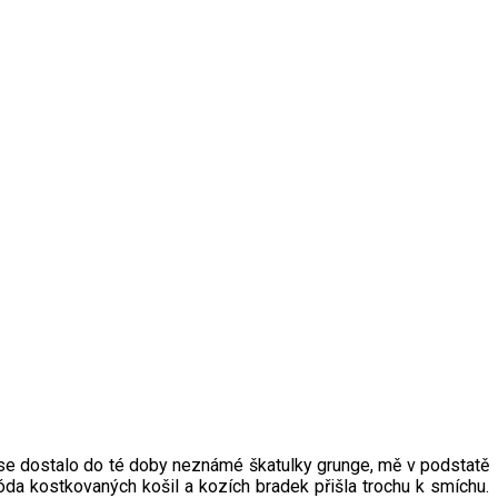
ž se dostalo do té doby neznámé škatulky grunge, mě v podstatě
óda kostkovaných košil a kozích bradek přišla trochu k smíchu.