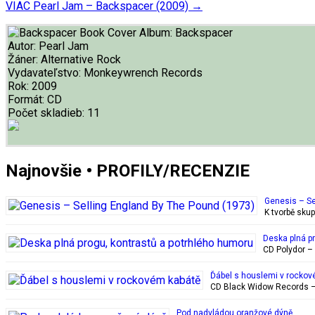
VIAC
Pearl Jam – Backspacer (2009)
→
Album:
Backspacer
Autor:
Pearl Jam
Žáner:
Alternative Rock
Vydavateľstvo:
Monkeywrench Records
Rok:
2009
Formát:
CD
Počet skladieb:
11
Najnovšie • PROFILY/RECENZIE
Genesis – Se
K tvorbě sku
Deska plná p
CD Polydor – 
Ďábel s houslemi v rockov
CD Black Widow Records – 
Pod nadvládou oranžové dýně