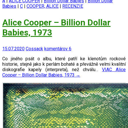
A
|
ALICE COOPER
|
Billion Dollar Babies
|
Billion Dollar
Babies
|
C
|
COOPER, ALICE
|
RECENZIE
Alice Cooper – Billion Dollar
Babies, 1973
15.07.2020
Cossack
komentárov 6
Co jiného psát o albu, které patří ke klenotům rockové
historie, stejně jako k perlám bohaté a převážně velmi kvalitní
diskografie kapely (interpreta), než chválu…
VIAC
Alice
Cooper – Billion Dollar Babies, 1973
→