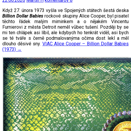
22.06.2026
Martin H
komentárov 8
Když 27. února 1973 vyšla ve Spojených státech šestá deska
Billion Dollar Babies
rockové skupiny Alice Cooper, byl pisatel
těchto řádek malým miminkem a o nějakém Vincentu
Furnierovi z města Detroit neměl vůbec tušení. Později by se
mi ten chlápek asi líbil, ale kdybych ho tenkrát viděl, asi bych
se té tváře s černě podmalovanýma očima dost lekl a měl
dlouho děsivé sny.
VIAC
Alice Cooper – Billion Dollar Babies
(1973)
→