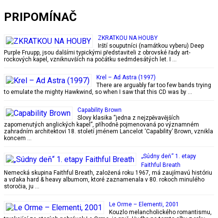
PRIPOMÍNAČ
ZKRATKOU NA HOUBY
Irští souputníci (namátkou vyberu) Deep
Purple Fruupp, jsou dalšími typickými představiteli z obrovské řady art-
rockových kapel, vzniknuvších na počátku sedmdesátých let. I …
Krel – Ad Astra (1997)
There are arguably far too few bands trying
to emulate the mighty Hawkwind, so when I saw that this CD was by …
Capability Brown
Slovy klasika “jedna z nejzpěvavějších
zapomenutých anglických kapel”, příhodně pojmenovaná po významném
zahradním architektovi 18. století jménem Lancelot ‘Capability’ Brown, vznikla
koncem …
„Súdny deň“ 1. etapy
Faithful Breath
Nemecká skupina Faithful Breath, založená roku 1967, má zaujímavú históriu
a vďaka hard & heavy albumom, ktoré zaznamenala v 80. rokoch minulého
storočia, ju …
Le Orme – Elementi, 2001
Kouzlo melancholického romantismu,