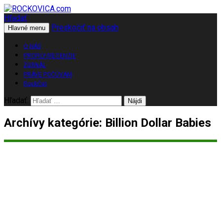
Hľadať
Preskočiť na obsah
ROCKOVICA.com
Hlavné menu
O NÁS
PROFILY/RECENZIE
ŽURNÁL
PRÁVE POČÚVAM
RockČet
Hľadať:
Archívy kategórie: Billion Dollar Babies