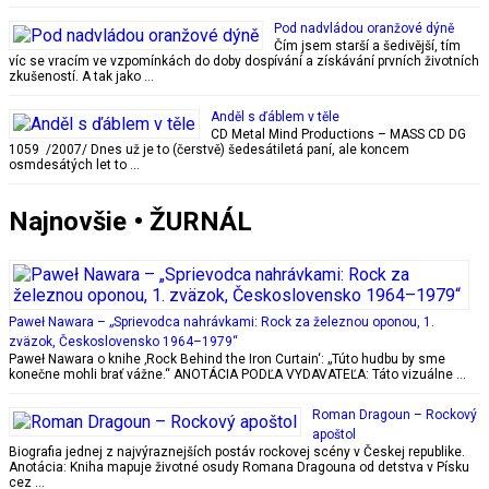
Pod nadvládou oranžové dýně
Čím jsem starší a šedivější, tím
víc se vracím ve vzpomínkách do doby dospívání a získávání prvních životních
zkušeností. A tak jako …
Anděl s ďáblem v těle
CD Metal Mind Productions – MASS CD DG
1059 /2007/ Dnes už je to (čerstvě) šedesátiletá paní, ale koncem
osmdesátých let to …
Najnovšie • ŽURNÁL
Paweł Nawara – „Sprievodca nahrávkami: Rock za železnou oponou, 1.
zväzok, Československo 1964–1979“
Paweł Nawara o knihe ‚Rock Behind the Iron Curtain‘: „Túto hudbu by sme
konečne mohli brať vážne.“ ANOTÁCIA PODĽA VYDAVATEĽA: Táto vizuálne …
Roman Dragoun – Rockový
apoštol
Biografia jednej z najvýraznejších postáv rockovej scény v Českej republike.
Anotácia: Kniha mapuje životné osudy Romana Dragouna od detstva v Písku
cez …