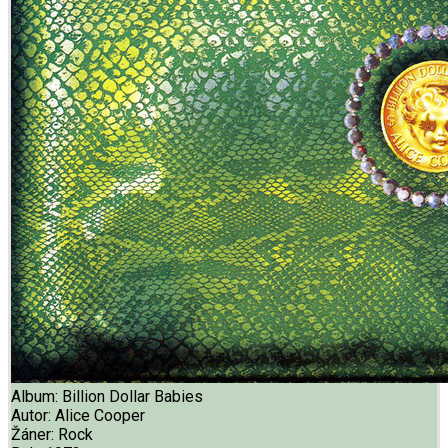
Album:
Billion Dollar Babies
Autor:
Alice Cooper
Žáner:
Rock