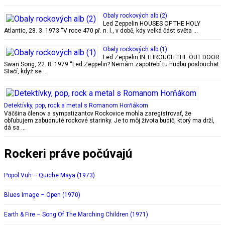
Obaly rockových alb (2)
Led Zeppelin HOUSES OF THE HOLY
Atlantic, 28. 3. 1973 “V roce 470 př. n. l., v době, kdy velká část světa …
Obaly rockových alb (1)
Led Zeppelin IN THROUGH THE OUT DOOR
Swan Song, 22. 8. 1979 “Led Zeppelin? Nemám zapotřebí tu hudbu poslouchat.
Stačí, když se …
Detektívky, pop, rock a metal s Romanom Horňákom
Väčšina členov a sympatizantov Rockovice mohla zaregistrovať, že
obľubujem zabudnuté rockové starinky. Je to môj života budič, ktorý ma drží,
dá sa …
Rockeri práve počúvajú
Popol Vuh – Quiche Maya (1973)
Blues Image – Open (1970)
Earth & Fire – Song Of The Marching Children (1971)