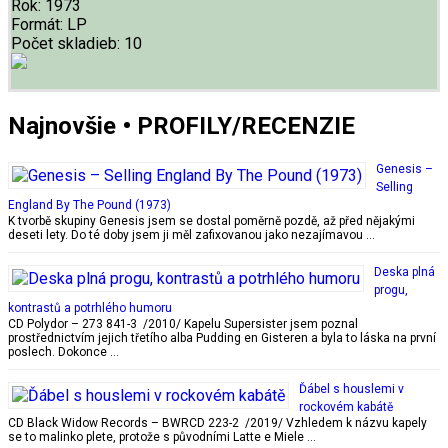
Rok:
1973
Formát:
LP
Počet skladieb:
10
Najnovšie • PROFILY/RECENZIE
Genesis –
Selling
England By The Pound (1973)
K tvorbě skupiny Genesis jsem se dostal poměrně pozdě, až před nějakými
deseti lety. Do té doby jsem ji měl zafixovanou jako nezajímavou …
Deska plná
progu,
kontrastů a potrhlého humoru
CD Polydor – 273 841-3 /2010/ Kapelu Supersister jsem poznal
prostřednictvím jejich třetího alba Pudding en Gisteren a byla to láska na první
poslech. Dokonce …
Ďábel s houslemi v
rockovém kabátě
CD Black Widow Records – BWRCD 223-2 /2019/ Vzhledem k názvu kapely
se to malinko plete, protože s původními Latte e Miele …