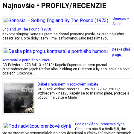
Najnovšie • PROFILY/RECENZIE
Genesis –
Selling
England By The Pound (1973)
K tvorbě skupiny Genesis jsem se dostal poměrně pozdě, až před nějakými
deseti lety. Do té doby jsem ji měl zafixovanou jako nezajímavou …
Deska plná
progu,
kontrastů a potrhlého humoru
CD Polydor – 273 841-3 /2010/ Kapelu Supersister jsem poznal
prostřednictvím jejich třetího alba Pudding en Gisteren a byla to láska na první
poslech. Dokonce …
Ďábel s houslemi v rockovém kabátě
CD Black Widow Records – BWRCD 223-2 /2019/
Vzhledem k názvu kapely se to malinko plete, protože s
původními Latte e Miele …
Pod nadvládou oranžové dýně
Čím jsem starší a šedivější, tím
víc se vracím ve vzpomínkách do doby dospívání a získávání prvních životních