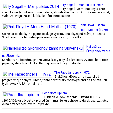
Ty Segall – Manipulator, 2014
Ty Segall, veľmi nadaný a ešte
viac plodnejší multi-inštrumentalista, ktorého hudba mi už dlhšie nedáva spať,
vydal za svoju, zatiaľ, krátku kariéru, nespočetne …
Pink Floyd – Atom
Heart Mother (1970)
Co čekat od desky, na jejímž obalu je vyobrazena obyčejná kráva, stračena?
Snad jenom, že to bude úplná krávovina. Nevím, co vedlo …
Najlepší zo
Škorpiónov zahrá
na Slovensku
Každému hudobnému priaznivcovi, ktorý si tyká s krabicou zvanou hard rock,
je jasné, ktorá bije. Uli Jon Roth, gitarista, ktorý dostal do …
The Facedancers – 1972
Z akéhosi dôvodu, na rozdiel od
progresívnej scény v Európe, tento novátorský rockový trend na začiatku 70-
tych rokov v USA nemal na …
Posedlost upírem
CD Black Widow Records – BWRCD 051-2
/2010/ Děcka odvezte k prarodičům, manželku schovejte do sklepa, zatlučte
okna a zabedněte dveře. Připravte …