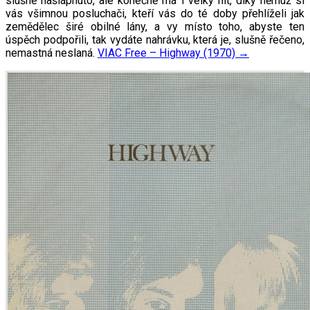
slušně našlápnuto, ale konečně má i velký hit, díky němuž si
vás všimnou posluchači, kteří vás do té doby přehlíželi jak
zemědělec širé obilné lány, a vy místo toho, abyste ten
úspěch podpořili, tak vydáte nahrávku, která je, slušně řečeno,
nemastná neslaná.
VIAC
Free – Highway (1970)
→