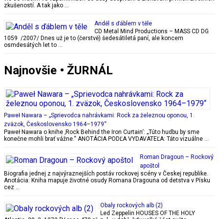
zkušeností. A tak jako …
Anděl s ďáblem v těle
CD Metal Mind Productions – MASS CD DG
1059 /2007/ Dnes už je to (čerstvě) šedesátiletá paní, ale koncem
osmdesátých let to …
Najnovšie • ŽURNÁL
Paweł Nawara – „Sprievodca nahrávkami: Rock za železnou oponou, 1.
zväzok, Československo 1964–1979“
Paweł Nawara o knihe ‚Rock Behind the Iron Curtain‘: „Túto hudbu by sme
konečne mohli brať vážne.“ ANOTÁCIA PODĽA VYDAVATEĽA: Táto vizuálne …
Roman Dragoun – Rockový
apoštol
Biografia jednej z najvýraznejších postáv rockovej scény v Českej republike.
Anotácia: Kniha mapuje životné osudy Romana Dragouna od detstva v Písku
cez …
Obaly rockových alb (2)
Led Zeppelin HOUSES OF THE HOLY