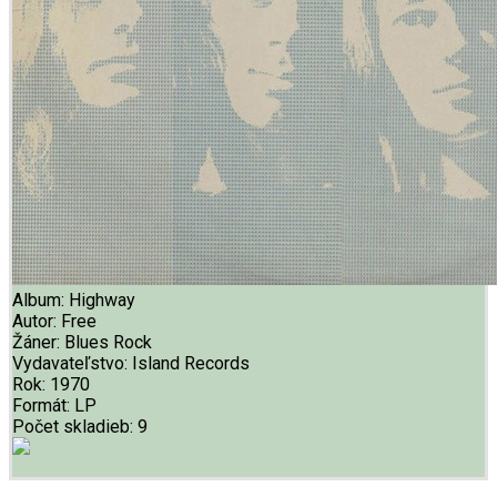
Album:
Highway
Autor:
Free
Žáner:
Blues Rock
Vydavateľstvo:
Island Records
Rok:
1970
Formát:
LP
Počet skladieb:
9