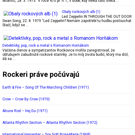
Atlantic, 28. 3. 1973 “V roce 470 př. n. l., v době, kdy velká část světa …
Obaly rockových alb (1)
Led Zeppelin IN THROUGH THE OUT DOOR
Swan Song, 22. 8. 1979 “Led Zeppelin? Nemám zapotřebí tu hudbu poslouchat.
Stačí, když se …
Detektívky, pop, rock a metal s Romanom Horňákom
Väčšina členov a sympatizantov Rockovice mohla zaregistrovať, že
obľubujem zabudnuté rockové starinky. Je to môj života budič, ktorý ma drží,
dá sa …
Rockeri práve počúvajú
Earth & Fire – Song Of The Marching Children (1971)
Crow – Crow By Crow (1970)
Alrune Rod – Hej Du (1971)
Atlanta Rhythm Section – Atlanta Rhythm Section (1972)
International Harvester – Sov Gott Rose-Marie (1968)