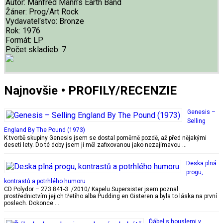
Autor:
Manfred Mann's Earth Band
Žáner:
Prog/Art Rock
Vydavateľstvo:
Bronze
Rok:
1976
Formát:
LP
Počet skladieb:
7
Najnovšie • PROFILY/RECENZIE
Genesis –
Selling
England By The Pound (1973)
K tvorbě skupiny Genesis jsem se dostal poměrně pozdě, až před nějakými
deseti lety. Do té doby jsem ji měl zafixovanou jako nezajímavou …
Deska plná
progu,
kontrastů a potrhlého humoru
CD Polydor – 273 841-3 /2010/ Kapelu Supersister jsem poznal
prostřednictvím jejich třetího alba Pudding en Gisteren a byla to láska na první
poslech. Dokonce …
Ďábel s houslemi v