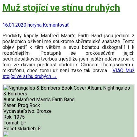
Muž stojící ve stínu druhých
16.01.2020
horyna
Komentovať
Produkty kapely Manfred Mann’s Earth Band jsou jedním z
posledních oživení mé soukromé sběratelské anabáze. Tento
objev patří k těm větším a svou bohatou diskografií i k
rozsáhlejším. Postupně se prokousávám jejich
sedmdesátkovou tvorbou a jestliže jsem ještě nedávno psal o
tom, že dávám přednost období s Chrisem Thompsonem u
mikrofonu, dnes tomu už není zase tak pravda.
VIAC
Muž
stojící ve stínu druhých
→
Album:
Nightingales
& Bombers
Autor:
Manfred Mann's Earth Band
Žáner:
Prog Rock
Vydavateľstvo:
Bronze
Rok:
1975
Formát:
LP
Počet skladieb:
8