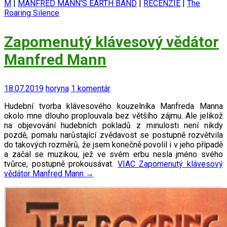
M
|
MANFRED MANN'S EARTH BAND
|
RECENZIE
|
The
Roaring Silence
Zapomenutý klávesový vědátor
Manfred Mann
18.07.2019
horyna
1 komentár
Hudební tvorba klávesového kouzelníka Manfreda Manna
okolo mne dlouho proplouvala bez většího zájmu. Ale jelikož
na objevování hudebních pokladů z minulosti není nikdy
pozdě, pomalu narůstající zvědavost se postupně rozvětvila
do takových rozměrů, že jsem konečně povolil i v jeho případě
a začal se muzikou, jež ve svém erbu nesla jméno svého
tvůrce, postupně prokousávat.
VIAC
Zapomenutý klávesový
vědátor Manfred Mann
→