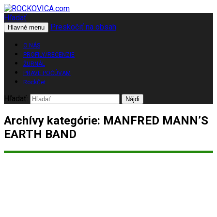
Hľadať
Preskočiť na obsah
ROCKOVICA.com
Hlavné menu
O NÁS
PROFILY/RECENZIE
ŽURNÁL
PRÁVE POČÚVAM
RockČet
Hľadať:
Archívy kategórie: MANFRED MANN’S
EARTH BAND