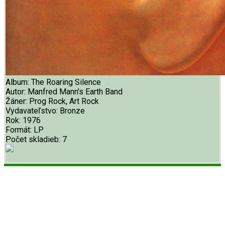
Album:
The Roaring Silence
Autor:
Manfred Mann's Earth Band
Žáner:
Prog Rock, Art Rock
Vydavateľstvo:
Bronze
Rok:
1976
Formát:
LP
Počet skladieb:
7