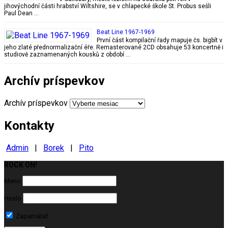
jihovýchodní části hrabství Wiltshire, se v chlapecké škole St. Probus sešli
Paul Dean …
Beat Line 1967-1969
První část kompilační řady mapuje čs. bigbít v
jeho zlaté přednormalizační éře. Remasterované 2CD obsahuje 53 koncertně i
studiově zaznamenaných kousků z období …
Archív príspevkov
Archív príspevkov
Kontakty
Admin
|
Borek
|
Pito
ROCK ON!
Milujeme ROCK
Meno
Heslo
Zapamätať