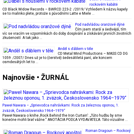
rockovém kabátě
CD Black Widow Records – BWRCD 223-2 /2019/ Vzhledem k názvu kapely
se to malinko plete, protože s původními Latte e Miele …
Pod nadvládou oranžové dýně
Čím jsem starší a šedivější, tím
víc se vracím ve vzpomínkách do doby dospívání a získávání prvních životních
zkušeností. A tak jako …
Anděl s ďáblem v těle
CD Metal Mind Productions – MASS CD DG
1059 /2007/ Dnes už je to (čerstvě) šedesátiletá paní, ale koncem
osmdesátých let to …
Najnovšie • ŽURNÁL
Paweł Nawara – „Sprievodca nahrávkami: Rock za železnou oponou, 1.
zväzok, Československo 1964–1979“
Paweł Nawara o knihe ‚Rock Behind the Iron Curtain‘: „Túto hudbu by sme
konečne mohli brať vážne.“ ANOTÁCIA PODĽA VYDAVATEĽA: Táto vizuálne …
Roman Dragoun – Rockový