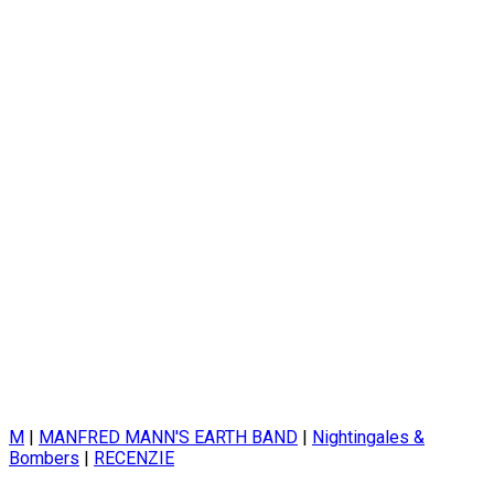
M
|
MANFRED MANN'S EARTH BAND
|
Nightingales &
Bombers
|
RECENZIE