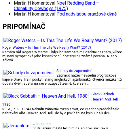
Martin H
komentoval
Noel Redding Band –
Clonakilty Cowboys (1975)
Martin H
komentoval
Pod nadvládou oranžové dýně
PRIPOMÍNAČ
Roger Waters ‎– Is This The Life We Really Want? (2017)
Nemám rád Rogera Waterse. I když ho samozřejmě osobně neznám, vůbec
mi není sympatická jeho koneckonců dostatečně známá povaha. A jeho
sólová …
Schody do zapomnění
Zatímco název nevšední progrockové
kapele Gravy Train poskytl slang anglických ajznboňáků, čtveřici muzikantů
dodala dvě hrabství na severozápadě země, kde se v …
Black Sabbath –
Heaven And Hell,
1980
NEBE, PEKLO, RÁJ Nebudu záměrně rozepisovat, co všechno předcházelo
nahrávání alba Heaven And Hell, šlo by o povídání na knihu, ne-li dvě. …
Jerusalem
V Salisbury, městě ležícím na soutoku pěti řek v