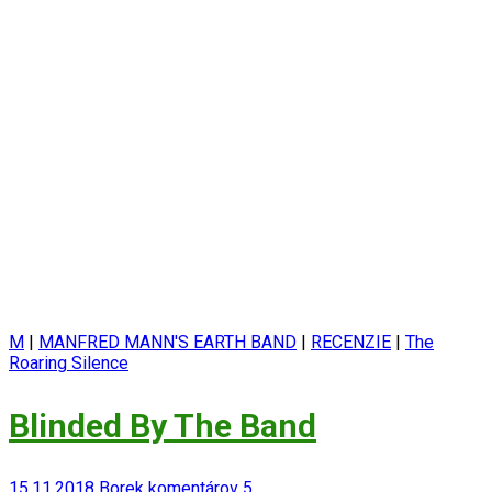
M
|
MANFRED MANN'S EARTH BAND
|
RECENZIE
|
The
Roaring Silence
Blinded By The Band
15.11.2018
Borek
komentárov 5