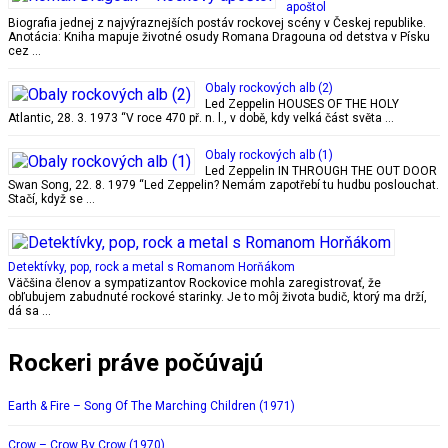
apoštol
Biografia jednej z najvýraznejších postáv rockovej scény v Českej republike.
Anotácia: Kniha mapuje životné osudy Romana Dragouna od detstva v Písku
cez …
Obaly rockových alb (2)
Led Zeppelin HOUSES OF THE HOLY
Atlantic, 28. 3. 1973 “V roce 470 př. n. l., v době, kdy velká část světa …
Obaly rockových alb (1)
Led Zeppelin IN THROUGH THE OUT DOOR
Swan Song, 22. 8. 1979 “Led Zeppelin? Nemám zapotřebí tu hudbu poslouchat.
Stačí, když se …
Detektívky, pop, rock a metal s Romanom Horňákom
Väčšina členov a sympatizantov Rockovice mohla zaregistrovať, že
obľubujem zabudnuté rockové starinky. Je to môj života budič, ktorý ma drží,
dá sa …
Rockeri práve počúvajú
Earth & Fire – Song Of The Marching Children (1971)
Crow – Crow By Crow (1970)