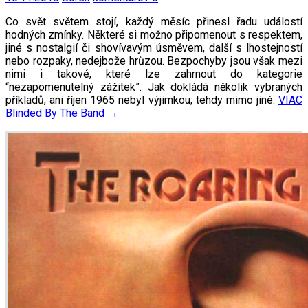
Co svět světem stojí, každý měsíc přinesl řadu událostí
hodných zmínky. Některé si možno připomenout s respektem,
jiné s nostalgií či shovívavým úsměvem, další s lhostejností
nebo rozpaky, nedejbože hrůzou. Bezpochyby jsou však mezi
nimi i takové, které lze zahrnout do kategorie
“nezapomenutelný zážitek”. Jak dokládá několik vybraných
příkladů, ani říjen 1965 nebyl výjimkou; tehdy mimo jiné:
VIAC
Blinded By The Band
→