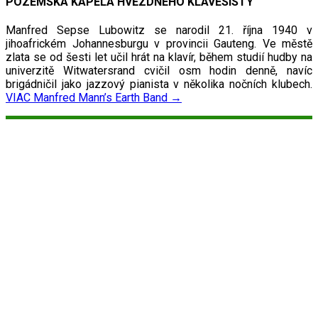
POZEMSKÁ KAPELA HVĚZDNÉHO KLÁVESISTY
Manfred Sepse Lubowitz se narodil 21. října 1940 v
jihoafrickém Johannesburgu v provincii Gauteng. Ve městě
zlata se od šesti let učil hrát na klavír, během studií hudby na
univerzitě Witwatersrand cvičil osm hodin denně, navíc
brigádničil jako jazzový pianista v několika nočních klubech.
VIAC
Manfred Mann’s Earth Band
→