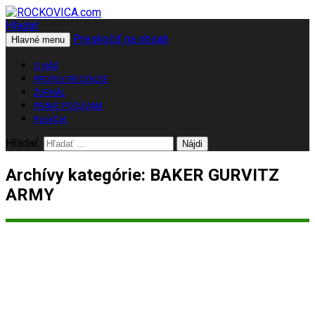
Hľadať
Preskočiť na obsah
ROCKOVICA.com
Hlavné menu
O NÁS
PROFILY/RECENZIE
ŽURNÁL
PRÁVE POČÚVAM
RockČet
Hľadať:
Archívy kategórie: BAKER GURVITZ
ARMY