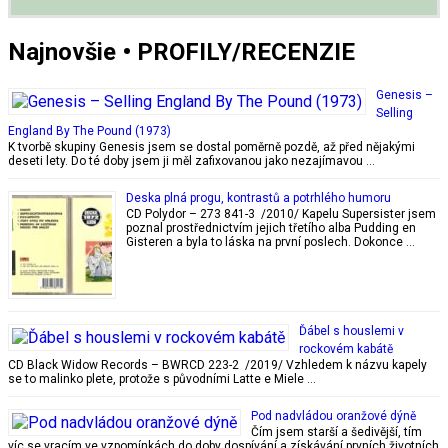
Najnovšie • PROFILY/RECENZIE
Genesis –
Selling
England By The Pound (1973)
K tvorbě skupiny Genesis jsem se dostal poměrně pozdě, až před nějakými
deseti lety. Do té doby jsem ji měl zafixovanou jako nezajímavou …
Deska plná progu, kontrastů a potrhlého humoru
CD Polydor – 273 841-3 /2010/ Kapelu Supersister jsem
poznal prostřednictvím jejich třetího alba Pudding en
Gisteren a byla to láska na první poslech. Dokonce …
Ďábel s houslemi v
rockovém kabátě
CD Black Widow Records – BWRCD 223-2 /2019/ Vzhledem k názvu kapely
se to malinko plete, protože s původními Latte e Miele …
Pod nadvládou oranžové dýně
Čím jsem starší a šedivější, tím
víc se vracím ve vzpomínkách do doby dospívání a získávání prvních životních