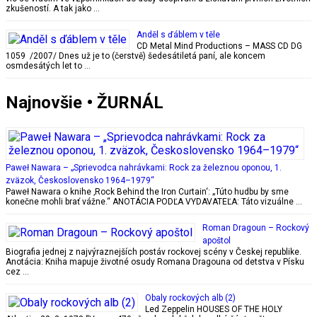
zkušeností. A tak jako …
Anděl s ďáblem v těle
CD Metal Mind Productions – MASS CD DG
1059 /2007/ Dnes už je to (čerstvě) šedesátiletá paní, ale koncem
osmdesátých let to …
Najnovšie • ŽURNÁL
Paweł Nawara – „Sprievodca nahrávkami: Rock za železnou oponou, 1.
zväzok, Československo 1964–1979“
Paweł Nawara o knihe ‚Rock Behind the Iron Curtain‘: „Túto hudbu by sme
konečne mohli brať vážne.“ ANOTÁCIA PODĽA VYDAVATEĽA: Táto vizuálne …
Roman Dragoun – Rockový
apoštol
Biografia jednej z najvýraznejších postáv rockovej scény v Českej republike.
Anotácia: Kniha mapuje životné osudy Romana Dragouna od detstva v Písku
cez …
Obaly rockových alb (2)
Led Zeppelin HOUSES OF THE HOLY