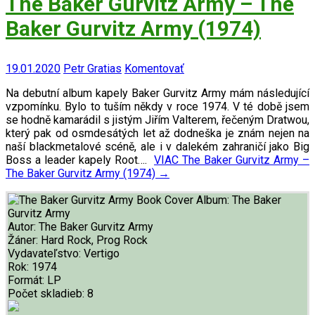
The Baker Gurvitz Army – The
Baker Gurvitz Army (1974)
19.01.2020
Petr Gratias
Komentovať
Na debutní album kapely Baker Gurvitz Army mám následující
vzpomínku. Bylo to tuším někdy v roce 1974. V té době jsem
se hodně kamarádil s jistým Jiřím Valterem, řečeným Dratwou,
který pak od osmdesátých let až dodneška je znám nejen na
naší blackmetalové scéně, ale i v dalekém zahraničí jako Big
Boss a leader kapely Root….
VIAC
The Baker Gurvitz Army –
The Baker Gurvitz Army (1974)
→
Album:
The Baker
Gurvitz Army
Autor:
The Baker Gurvitz Army
Žáner:
Hard Rock, Prog Rock
Vydavateľstvo:
Vertigo
Rok:
1974
Formát:
LP
Počet skladieb:
8