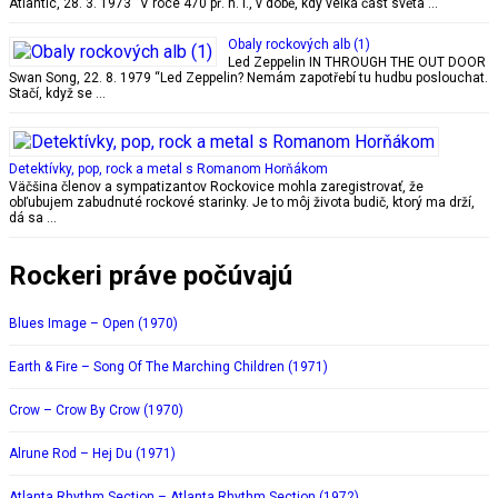
Atlantic, 28. 3. 1973 “V roce 470 př. n. l., v době, kdy velká část světa …
Obaly rockových alb (1)
Led Zeppelin IN THROUGH THE OUT DOOR
Swan Song, 22. 8. 1979 “Led Zeppelin? Nemám zapotřebí tu hudbu poslouchat.
Stačí, když se …
Detektívky, pop, rock a metal s Romanom Horňákom
Väčšina členov a sympatizantov Rockovice mohla zaregistrovať, že
obľubujem zabudnuté rockové starinky. Je to môj života budič, ktorý ma drží,
dá sa …
Rockeri práve počúvajú
Blues Image – Open (1970)
Earth & Fire – Song Of The Marching Children (1971)
Crow – Crow By Crow (1970)
Alrune Rod – Hej Du (1971)
Atlanta Rhythm Section – Atlanta Rhythm Section (1972)