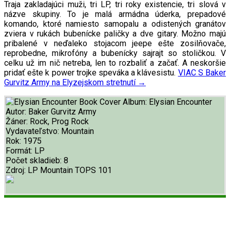
Traja zakladajúci muži, tri LP, tri roky existencie, tri slová v
názve skupiny. To je malá armádna úderka, prepadové
komando, ktoré namiesto samopalu a odistených granátov
zviera v rukách bubenícke paličky a dve gitary. Možno majú
pribalené v neďaleko stojacom jeepe ešte zosilňovače,
reprobedne, mikrofóny a bubenícky sajrajt so stoličkou. V
celku už im nič netreba, len to rozbaliť a začať. A neskoršie
pridať ešte k power trojke speváka a klávesistu.
VIAC
S Baker
Gurvitz Army na Elyzejskom stretnutí
→
Album:
Elysian Encounter
Autor:
Baker Gurvitz Army
Žáner:
Rock, Prog Rock
Vydavateľstvo:
Mountain
Rok:
1975
Formát:
LP
Počet skladieb:
8
Zdroj:
LP Mountain TOPS 101