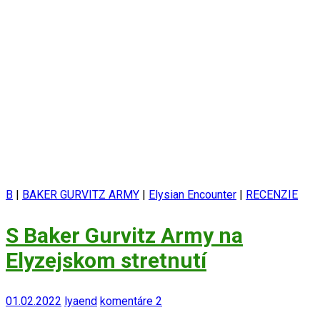
B
|
BAKER GURVITZ ARMY
|
Elysian Encounter
|
RECENZIE
S Baker Gurvitz Army na
Elyzejskom stretnutí
01.02.2022
lyaend
komentáre 2