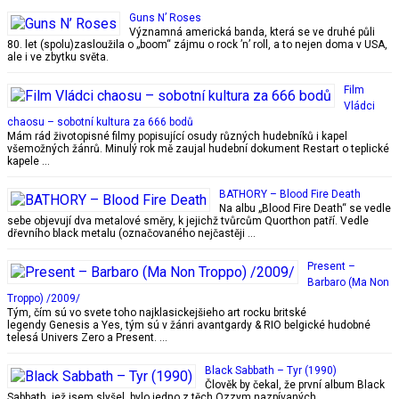
Guns N’ Roses
Významná americká banda, která se ve druhé půli
80. let (spolu)zasloužila o „boom“ zájmu o rock ’n’ roll, a to nejen doma v USA,
ale i ve zbytku světa.
Film
Vládci
chaosu – sobotní kultura za 666 bodů
Mám rád životopisné filmy popisující osudy různých hudebníků i kapel
všemožných žánrů. Minulý rok mě zaujal hudební dokument Restart o teplické
kapele …
BATHORY – Blood Fire Death
Na albu „Blood Fire Death“ se vedle
sebe objevují dva metalové směry, k jejichž tvůrcům Quorthon patří. Vedle
dřevního black metalu (označovaného nejčastěji …
Present –
Barbaro (Ma Non
Troppo) /2009/
Tým, čím sú vo svete toho najklasickejšieho art rocku britské
legendy Genesis a Yes, tým sú v žánri avantgardy & RIO belgické hudobné
telesá Univers Zero a Present. …
Black Sabbath – Tyr (1990)
Člověk by čekal, že první album Black
Sabbath, jež jsem slyšel, bylo jedno z těch Ozzym nazpívaných