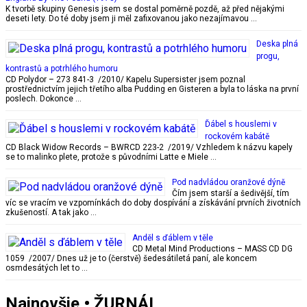
K tvorbě skupiny Genesis jsem se dostal poměrně pozdě, až před nějakými
deseti lety. Do té doby jsem ji měl zafixovanou jako nezajímavou …
Deska plná
progu,
kontrastů a potrhlého humoru
CD Polydor – 273 841-3 /2010/ Kapelu Supersister jsem poznal
prostřednictvím jejich třetího alba Pudding en Gisteren a byla to láska na první
poslech. Dokonce …
Ďábel s houslemi v
rockovém kabátě
CD Black Widow Records – BWRCD 223-2 /2019/ Vzhledem k názvu kapely
se to malinko plete, protože s původními Latte e Miele …
Pod nadvládou oranžové dýně
Čím jsem starší a šedivější, tím
víc se vracím ve vzpomínkách do doby dospívání a získávání prvních životních
zkušeností. A tak jako …
Anděl s ďáblem v těle
CD Metal Mind Productions – MASS CD DG
1059 /2007/ Dnes už je to (čerstvě) šedesátiletá paní, ale koncem
osmdesátých let to …
Najnovšie • ŽURNÁL