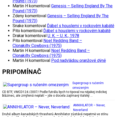
Pound (1973)
Martin H
komentoval
Genesis – Selling England By The
Pound (1973)
Zdeny
komentoval
Genesis – Selling England By The
Pound (1973)
Snake
komentoval
Ďábel s houslemi v rockovém kabátě
Pito
komentoval
Ďábel s houslemi v rockovém kabátě
Drakar
komentoval
U. K. – U. K., 1978
Pito
komentoval
Noel Redding Band –
Clonakilty Cowboys (1975)
Martin H
komentoval
Noel Redding Band –
Clonakilty Cowboys (1975)
Martin H
komentoval
Pod nadvládou oranžové dýně
PRIPOMÍNAČ
Supergroup s ručením
omezeným
CD BTF, VMCD124 /2007/ Podle futrálu bych to tipoval na nějakej indickej
blázinec, ale zmýlená neplatí – jde o docela zajímavý italský …
ANNIHILATOR – Never,
Neverland
Druhé album kanadských thrasherů Annihilator zůstává nepatrně ve stínu