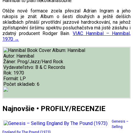
Hannibal to platí několikanásobně.
Otěže nové formace zcela převzal Adrian Ingram a jeho
rukopis je znát. Album o šesti dlouhých a ještě delších
skladbách přináší prvotřídní jazzové hardrockování, na jehož
zpřístupnění širšímu spektru posluchačstva má jistě zásluhu i
zdatný producent Rodger Bain.
VIAC
Hannibal – Hannibal,
1970
→
Album:
Hannibal
Autor:
Hannibal
Žáner:
Prog/Jazz/Hard Rock
Vydavateľstvo:
B & C Records
Rok:
1970
Formát:
LP
Počet skladieb:
6
Najnovšie • PROFILY/RECENZIE
Genesis –
Selling
England By The Pound (1973)