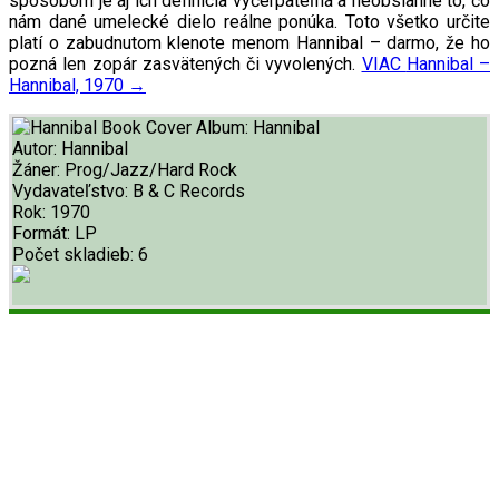
spôsobom je aj ich definícia vyčerpateľná a neobsiahne to, čo
nám dané umelecké dielo reálne ponúka. Toto všetko určite
platí o zabudnutom klenote menom Hannibal – darmo, že ho
pozná len zopár zasvätených či vyvolených.
VIAC
Hannibal –
Hannibal, 1970
→
Album:
Hannibal
Autor:
Hannibal
Žáner:
Prog/Jazz/Hard Rock
Vydavateľstvo:
B & C Records
Rok:
1970
Formát:
LP
Počet skladieb:
6