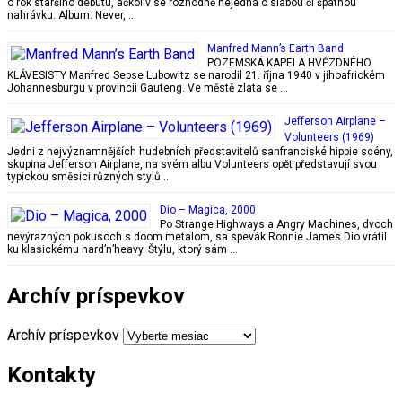
o rok staršího debutu, ačkoliv se rozhodně nejedná o slabou či špatnou
nahrávku. Album: Never, …
Manfred Mann’s Earth Band
POZEMSKÁ KAPELA HVĚZDNÉHO
KLÁVESISTY Manfred Sepse Lubowitz se narodil 21. října 1940 v jihoafrickém
Johannesburgu v provincii Gauteng. Ve městě zlata se …
Jefferson Airplane –
Volunteers (1969)
Jedni z nejvýznamnějších hudebních představitelů sanfranciské hippie scény,
skupina Jefferson Airplane, na svém albu Volunteers opět představují svou
typickou směsici různých stylů …
Dio ‎– Magica, 2000
Po Strange Highways a Angry Machines, dvoch
nevýrazných pokusoch s doom metalom, sa spevák Ronnie James Dio vrátil
ku klasickému hard’n’heavy. Štýlu, ktorý sám …
Archív príspevkov
Archív príspevkov
Kontakty