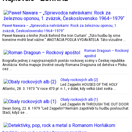
Paweł Nawara – „Sprievodca nahrávkami: Rock za železnou oponou, 1.
zväzok, Československo 1964–1979“
Paweł Nawara o knihe ‚Rock Behind the Iron Curtain‘: „Túto hudbu by sme
konečne mohli brať vážne.“ ANOTÁCIA PODĽA VYDAVATEĽA: Táto vizuálne …
Roman Dragoun – Rockový
apoštol
Biografia jednej z najvýraznejších postáv rockovej scény v Českej republike.
Anotácia: Kniha mapuje životné osudy Romana Dragouna od detstva v Písku
cez …
Obaly rockových alb (2)
Led Zeppelin HOUSES OF THE HOLY
Atlantic, 28. 3. 1973 “V roce 470 př. n. l., v době, kdy velká část světa …
Obaly rockových alb (1)
Led Zeppelin IN THROUGH THE OUT DOOR
Swan Song, 22. 8. 1979 “Led Zeppelin? Nemám zapotřebí tu hudbu poslouchat.
Stačí, když se …