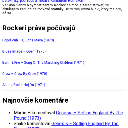
Detektívky, pop, rock a metal s Romanom Horňákom
Väčšina členov a sympatizantov Rockovice mohla zaregistrovať, že
obľubujem zabudnuté rockové starinky. Je to môj života budič, ktorý ma drží,
dá sa …
Rockeri práve počúvajú
Popol Vuh – Quiche Maya (1973)
Blues Image – Open (1970)
Earth & Fire – Song Of The Marching Children (1971)
Crow – Crow By Crow (1970)
Alrune Rod – Hej Du (1971)
Najnovšie komentáre
Martin H
komentoval
Genesis – Selling England By The
Pound (1973)
Snake
komentoval
Genesis – Selling England By The