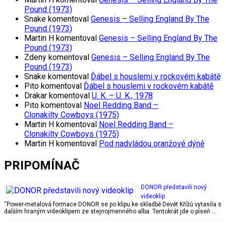
Pound (1973)
Snake
komentoval
Genesis – Selling England By The
Pound (1973)
Martin H
komentoval
Genesis – Selling England By The
Pound (1973)
Zdeny
komentoval
Genesis – Selling England By The
Pound (1973)
Snake
komentoval
Ďábel s houslemi v rockovém kabátě
Pito
komentoval
Ďábel s houslemi v rockovém kabátě
Drakar
komentoval
U. K. – U. K., 1978
Pito
komentoval
Noel Redding Band –
Clonakilty Cowboys (1975)
Martin H
komentoval
Noel Redding Band –
Clonakilty Cowboys (1975)
Martin H
komentoval
Pod nadvládou oranžové dýně
PRIPOMÍNAČ
DONOR představili nový
videoklip
“Power-metalová formace DONOR se po klipu ke skladbě Devět Křížů vytasila s
dalším hraným videoklipem ze stejnojmenného alba. Tentokrát jde o píseň …