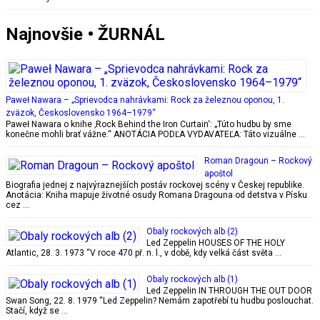
Najnovšie • ŽURNÁL
Paweł Nawara – „Sprievodca nahrávkami: Rock za železnou oponou, 1.
zväzok, Československo 1964–1979“
Paweł Nawara o knihe ‚Rock Behind the Iron Curtain‘: „Túto hudbu by sme
konečne mohli brať vážne.“ ANOTÁCIA PODĽA VYDAVATEĽA: Táto vizuálne …
Roman Dragoun – Rockový
apoštol
Biografia jednej z najvýraznejších postáv rockovej scény v Českej republike.
Anotácia: Kniha mapuje životné osudy Romana Dragouna od detstva v Písku
cez …
Obaly rockových alb (2)
Led Zeppelin HOUSES OF THE HOLY
Atlantic, 28. 3. 1973 “V roce 470 př. n. l., v době, kdy velká část světa …
Obaly rockových alb (1)
Led Zeppelin IN THROUGH THE OUT DOOR
Swan Song, 22. 8. 1979 “Led Zeppelin? Nemám zapotřebí tu hudbu poslouchat.
Stačí, když se …