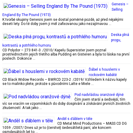
Genesis –
Selling
England By The Pound (1973)
K tvorbě skupiny Genesis jsem se dostal poměrně pozdě, až před nějakými
deseti lety. Do té doby jsem ji měl zafixovanou jako nezajímavou …
Deska plná
progu,
kontrastů a potrhlého humoru
CD Polydor – 273 841-3 /2010/ Kapelu Supersister jsem poznal
prostřednictvím jejich třetího alba Pudding en Gisteren a byla to láska na první
poslech. Dokonce …
Ďábel s houslemi v
rockovém kabátě
CD Black Widow Records – BWRCD 223-2 /2019/ Vzhledem k názvu kapely
se to malinko plete, protože s původními Latte e Miele …
Pod nadvládou oranžové dýně
Čím jsem starší a šedivější, tím
víc se vracím ve vzpomínkách do doby dospívání a získávání prvních životních
zkušeností. A tak jako …
Anděl s ďáblem v těle
CD Metal Mind Productions – MASS CD DG
1059 /2007/ Dnes už je to (čerstvě) šedesátiletá paní, ale koncem
osmdesátých let to …