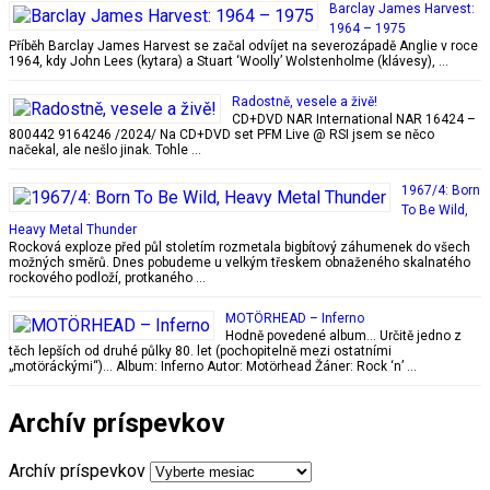
Barclay James Harvest:
1964 – 1975
Příběh Barclay James Harvest se začal odvíjet na severozápadě Anglie v roce
1964, kdy John Lees (kytara) a Stuart ‘Woolly’ Wolstenholme (klávesy), …
Radostně, vesele a živě!
CD+DVD NAR International NAR 16424 –
800442 9164246 /2024/ Na CD+DVD set PFM Live @ RSI jsem se něco
načekal, ale nešlo jinak. Tohle …
1967/4: Born
To Be Wild,
Heavy Metal Thunder
Rocková exploze před půl stoletím rozmetala bigbítový záhumenek do všech
možných směrů. Dnes pobudeme u velkým třeskem obnaženého skalnatého
rockového podloží, protkaného …
MOTÖRHEAD – Inferno
Hodně povedené album… Určitě jedno z
těch lepších od druhé půlky 80. let (pochopitelně mezi ostatními
„motöráckými“)… Album: Inferno Autor: Motörhead Žáner: Rock ‘n’ …
Archív príspevkov
Archív príspevkov