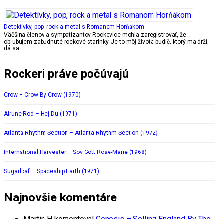
Detektívky, pop, rock a metal s Romanom Horňákom
Väčšina členov a sympatizantov Rockovice mohla zaregistrovať, že
obľubujem zabudnuté rockové starinky. Je to môj života budič, ktorý ma drží,
dá sa …
Rockeri práve počúvajú
Crow – Crow By Crow (1970)
Alrune Rod – Hej Du (1971)
Atlanta Rhythm Section – Atlanta Rhythm Section (1972)
International Harvester – Sov Gott Rose-Marie (1968)
Sugarloaf – Spaceship Earth (1971)
Najnovšie komentáre
Martin H
komentoval
Genesis – Selling England By The