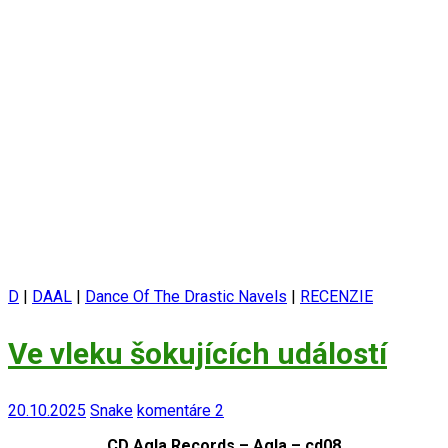
D
|
DAAL
|
Dance Of The Drastic Navels
|
RECENZIE
Ve vleku šokujících událostí
20.10.2025
Snake
komentáre 2
CD Agla Records – Agla – cd08