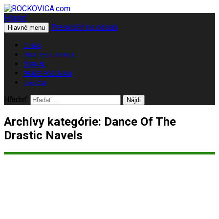
Hľadať
Preskočiť na obsah
ROCKOVICA.com
Hlavné menu
O NÁS
PROFILY/RECENZIE
ŽURNÁL
PRÁVE POČÚVAM
RockČet
Hľadať:
Archívy kategórie: Dance Of The
Drastic Navels