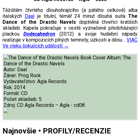
Těžištěm čtvrtého dlouhohrajícího (a pátého celkově) alba
italských
Daal
je titulní, téměř 24 minut dlouhá suita
The
Dance of the Drastic Navels
doplněná čtveřicí kratších
skladeb. Kapela pokračuje v cestě vyznačené předcházející
plackou
Dodecahedron
(2012) a svoje hudební nápady
realizuje v kompozicích plných temnoty, úzkosti a děsu…
VIAC
Ve vleku šokujících událostí
→
Album:
The
Dance of the Drastic Navels
Autor:
Daal
Žáner:
Prog Rock
Vydavateľstvo:
Agla Records
Rok:
2014
Formát:
CD
Počet skladieb:
5
Zdroj:
CD Agla Records – Agla - cd08
Najnovšie • PROFILY/RECENZIE