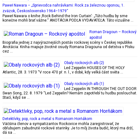
Paweł Nawara – „Sprievodca nahrávkami: Rock za železnou oponou, 1.
zväzok, Československo 1964–1979“
Paweł Nawara o knihe ‚Rock Behind the Iron Curtain‘: „Túto hudbu by sme
konečne mohli brať vážne.“ ANOTÁCIA PODĽA VYDAVATEĽA: Táto vizuálne …
Roman Dragoun – Rockový
apoštol
Biografia jednej z najvýraznejších postáv rockovej scény v Českej republike.
Anotácia: Kniha mapuje životné osudy Romana Dragouna od detstva v Písku
cez …
Obaly rockových alb (2)
Led Zeppelin HOUSES OF THE HOLY
Atlantic, 28. 3. 1973 “V roce 470 př. n. l., v době, kdy velká část světa …
Obaly rockových alb (1)
Led Zeppelin IN THROUGH THE OUT DOOR
Swan Song, 22. 8. 1979 “Led Zeppelin? Nemám zapotřebí tu hudbu poslouchat.
Stačí, když se …
Detektívky, pop, rock a metal s Romanom Horňákom
Väčšina členov a sympatizantov Rockovice mohla zaregistrovať, že
obľubujem zabudnuté rockové starinky. Je to môj života budič, ktorý ma drží,
dá sa …