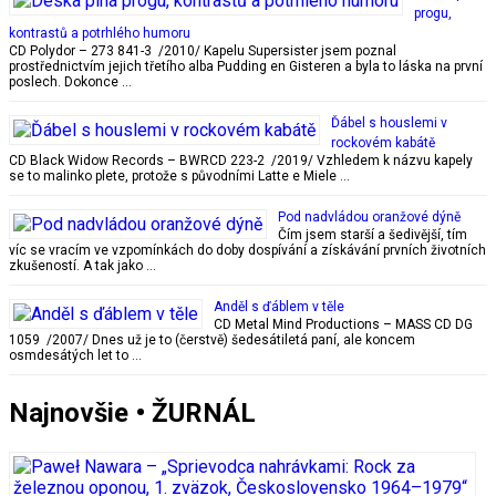
progu,
kontrastů a potrhlého humoru
CD Polydor – 273 841-3 /2010/ Kapelu Supersister jsem poznal
prostřednictvím jejich třetího alba Pudding en Gisteren a byla to láska na první
poslech. Dokonce …
Ďábel s houslemi v
rockovém kabátě
CD Black Widow Records – BWRCD 223-2 /2019/ Vzhledem k názvu kapely
se to malinko plete, protože s původními Latte e Miele …
Pod nadvládou oranžové dýně
Čím jsem starší a šedivější, tím
víc se vracím ve vzpomínkách do doby dospívání a získávání prvních životních
zkušeností. A tak jako …
Anděl s ďáblem v těle
CD Metal Mind Productions – MASS CD DG
1059 /2007/ Dnes už je to (čerstvě) šedesátiletá paní, ale koncem
osmdesátých let to …
Najnovšie • ŽURNÁL