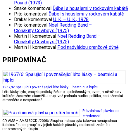
Pound (1973)
Snake
komentoval
Ďábel s houslemi v rockovém kabátě
Pito
komentoval
Ďábel s houslemi v rockovém kabátě
Drakar
komentoval
U. K. – U. K., 1978
Pito
komentoval
Noel Redding Band –
Clonakilty Cowboys (1975)
Martin H
komentoval
Noel Redding Band –
Clonakilty Cowboys (1975)
Martin H
komentoval
Pod nadvládou oranžové dýně
PRIPOMÍNAČ
1967/6: Spalující i povznášející léto lásky – beatnici a hipíci
Léto lásky bylo, encyklopedicky řečeno, společenským jevem, v němž se v
krátkém časovém okamžiku eruptivně prolnula hudba, politika, společenská
atmosféra a nespoutané …
Prázdninová plavba po
středomoří
CD AMS – AMS132CD /2008/ Skupina Indaco byla takovou nenápadnou
italskou “supergroup” a v jejích řadách působily osobnosti známé z
renomovaných skupin …