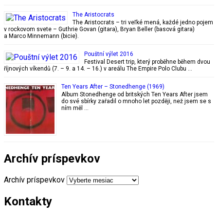
The Aristocrats
The Aristocrats – tri veľké mená, každé jedno pojem
v rockovom svete – Guthrie Govan (gitara), Bryan Beller (basová gitara)
a Marco Minnemann (bicie).
Pouštní výlet 2016
Festival Desert trip, který proběhne během dvou
říjnových víkendů (7. – 9. a 14. – 16.) v areálu The Empire Polo Clubu …
Ten Years After – Stonedhenge (1969)
Album Stonedhenge od britských Ten Years After jsem
do své sbírky zařadil o mnoho let později, než jsem se s
ním měl …
Archív príspevkov
Archív príspevkov
Kontakty