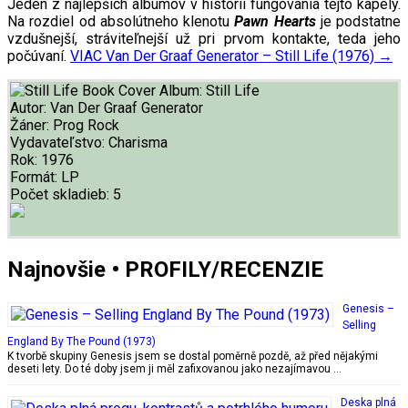
Jed
en
z najlepších albumov v histórii fungovania tejto kapely.
Na rozdiel od absolútneho klenotu
Pawn Hearts
je podstatne
vzdušnejš
í
, str
á
viteľnejš
í
už pri prvom kontakte, teda jeho
počúvaní.
VIAC
Van Der Graaf Generator – Still Life (1976)
→
Album:
Still Life
Autor:
Van Der Graaf Generator
Žáner:
Prog Rock
Vydavateľstvo:
Charisma
Rok:
1976
Formát:
LP
Počet skladieb:
5
Najnovšie • PROFILY/RECENZIE
Genesis –
Selling
England By The Pound (1973)
K tvorbě skupiny Genesis jsem se dostal poměrně pozdě, až před nějakými
deseti lety. Do té doby jsem ji měl zafixovanou jako nezajímavou …
Deska plná