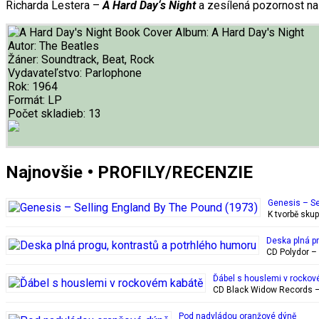
Richarda Lestera –
A Hard Day
‘s Night
a zesílená pozornost na
Album:
A Hard Day's Night
Autor:
The Beatles
Žáner:
Soundtrack, Beat, Rock
Vydavateľstvo:
Parlophone
Rok:
1964
Formát:
LP
Počet skladieb:
13
Najnovšie • PROFILY/RECENZIE
Genesis – Se
K tvorbě sku
Deska plná p
CD Polydor – 
Ďábel s houslemi v rockov
CD Black Widow Records – 
Pod nadvládou oranžové dýně