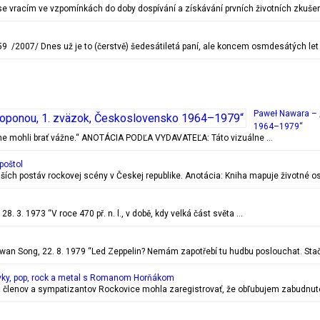
c se vracím ve vzpomínkách do doby dospívání a získávání prvních životních zkušen
 /2007/ Dnes už je to (čerstvě) šedesátiletá paní, ale koncem osmdesátých let
Paweł Nawara – 
1964–1979“
ečne mohli brať vážne.“ ANOTÁCIA PODĽA VYDAVATEĽA: Táto vizuálne …
poštol
ejších postáv rockovej scény v Českej republike. Anotácia: Kniha mapuje životn
. 3. 1973 “V roce 470 př. n. l., v době, kdy velká část světa …
 Song, 22. 8. 1979 “Led Zeppelin? Nemám zapotřebí tu hudbu poslouchat. Stač
vky, pop, rock a metal s Romanom Horňákom
 členov a sympatizantov Rockovice mohla zaregistrovať, že obľubujem zabudnuté r