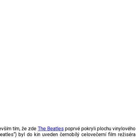
devším tím, že zde
The Beatles
poprvé pokryli plochu vinylového
eatles“) byl do kin uveden černobílý celovečerní film režiséra