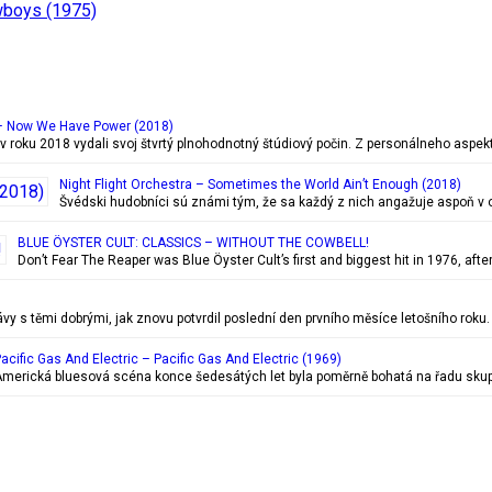
wboys (1975)
 Now We Have Power (2018)
roku 2018 vydali svoj štvrtý plnohodnotný štúdiový počin. Z personálneho aspekt
Night Flight Orchestra – Sometimes the World Ain’t Enough (2018)
Švédski hudobníci sú známi tým, že sa každý z nich angažuje aspoň v
BLUE ÖYSTER CULT: CLASSICS – WITHOUT THE COWBELL!
Don’t Fear The Reaper was Blue Öyster Cult’s first and biggest hit in 1976, a
y s těmi dobrými, jak znovu potvrdil poslední den prvního měsíce letošního roku.
acific Gas And Electric – Pacific Gas And Electric (1969)
merická bluesová scéna konce šedesátých let byla poměrně bohatá na řadu skupin,