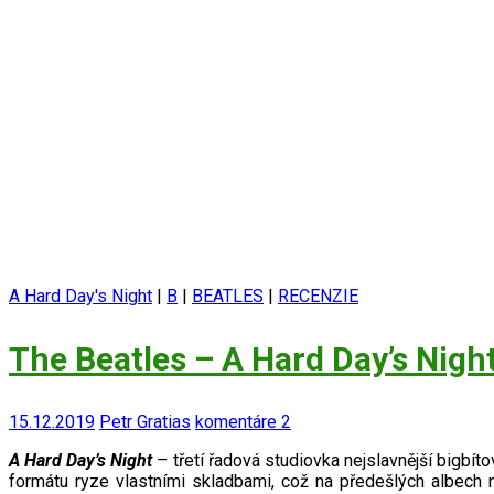
A Hard Day's Night
|
B
|
BEATLES
|
RECENZIE
The Beatles – A Hard Day’s Nigh
15.12.2019
Petr Gratias
komentáre 2
A Hard Day’s Night
– třetí řadová studiovka nejslavnější bigbít
formátu ryze vlastními skladbami, což na předešlých albech ne