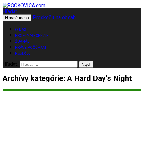
Hľadať
Preskočiť na obsah
ROCKOVICA.com
Hlavné menu
O NÁS
PROFILY/RECENZIE
ŽURNÁL
PRÁVE POČÚVAM
RockČet
Hľadať:
Archívy kategórie: A Hard Day’s Night