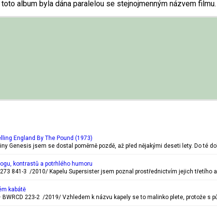
 toto album byla dána paralelou se stejnojmenným názvem filmu
lling England By The Pound (1973)
piny Genesis jsem se dostal poměrně pozdě, až před nějakými deseti lety. Do té d
rogu, kontrastů a potrhlého humoru
273 841-3 /2010/ Kapelu Supersister jsem poznal prostřednictvím jejich třetího a
ém kabátě
BWRCD 223-2 /2019/ Vzhledem k názvu kapely se to malinko plete, protože s pů