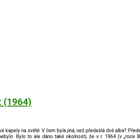
t (1964)
ové kapely na světě. V čem byla jiná, než předešlá dvě alba? Pře
bylo. Bylo to ale dáno také okolností, že v r. 1964 (v „roce B