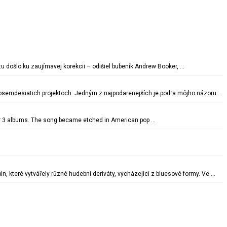
u došlo ku zaujímavej korekcii – odišiel bubeník Andrew Booker, …
 osemdesiatich projektoch. Jedným z najpodarenejších je podľa môjho názoru …
fter 3 albums. The song became etched in American pop …
 které vytvářely různé hudební deriváty, vycházející z bluesové formy. Ve …