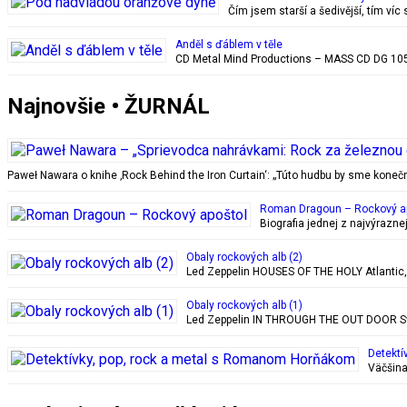
Čím jsem starší a šedivější, tím ví
Anděl s ďáblem v těle
CD Metal Mind Productions – MASS CD DG 1059
Najnovšie • ŽURNÁL
Paweł Nawara o knihe ‚Rock Behind the Iron Curtain‘: „Túto hudbu by sme kon
Roman Dragoun – Rockový a
Biografia jednej z najvýrazn
Obaly rockových alb (2)
Led Zeppelin HOUSES OF THE HOLY Atlantic, 28
Obaly rockových alb (1)
Led Zeppelin IN THROUGH THE OUT DOOR Swan
Detektí
Väčšina