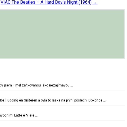
.
VIAC
The Beatles – A Hard Day’s Night (1964)
→
oby jsem ji měl zafixovanou jako nezajímavou …
lba Pudding en Gisteren a byla to láska na první poslech. Dokonce …
vodními Latte e Miele …