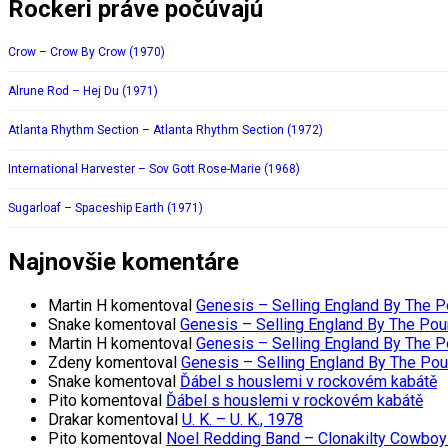
Rockeri práve počúvajú
Crow – Crow By Crow (1970)
Alrune Rod – Hej Du (1971)
Atlanta Rhythm Section – Atlanta Rhythm Section (1972)
International Harvester – Sov Gott Rose-Marie (1968)
Sugarloaf – Spaceship Earth (1971)
Najnovšie komentáre
Martin H
komentoval
Genesis – Selling England By The 
Snake
komentoval
Genesis – Selling England By The Pou
Martin H
komentoval
Genesis – Selling England By The 
Zdeny
komentoval
Genesis – Selling England By The Po
Snake
komentoval
Ďábel s houslemi v rockovém kabátě
Pito
komentoval
Ďábel s houslemi v rockovém kabátě
Drakar
komentoval
U. K. – U. K., 1978
Pito
komentoval
Noel Redding Band – Clonakilty Cowboy