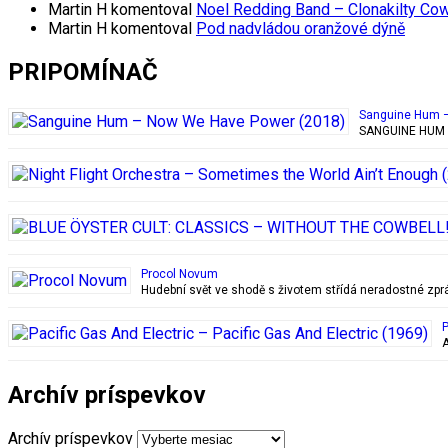
Martin H
komentoval
Noel Redding Band – Clonakilty Co
Martin H
komentoval
Pod nadvládou oranžové dýně
PRIPOMÍNAČ
Sanguine Hum –
SANGUINE HUM v 
Procol Novum
Hudební svět ve shodě s životem střídá neradostné zpráv
P
A
Archív príspevkov
Archív príspevkov