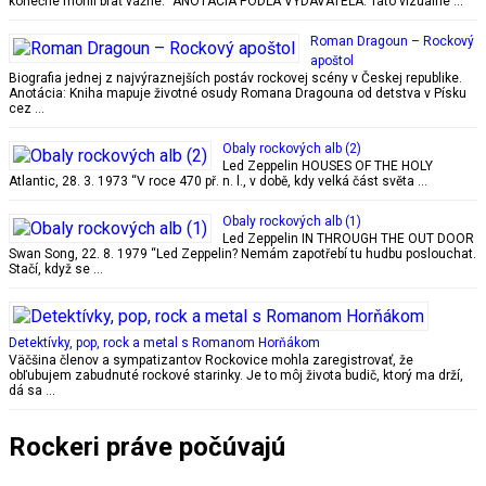
konečne mohli brať vážne.“ ANOTÁCIA PODĽA VYDAVATEĽA: Táto vizuálne …
Roman Dragoun – Rockový
apoštol
Biografia jednej z najvýraznejších postáv rockovej scény v Českej republike.
Anotácia: Kniha mapuje životné osudy Romana Dragouna od detstva v Písku
cez …
Obaly rockových alb (2)
Led Zeppelin HOUSES OF THE HOLY
Atlantic, 28. 3. 1973 “V roce 470 př. n. l., v době, kdy velká část světa …
Obaly rockových alb (1)
Led Zeppelin IN THROUGH THE OUT DOOR
Swan Song, 22. 8. 1979 “Led Zeppelin? Nemám zapotřebí tu hudbu poslouchat.
Stačí, když se …
Detektívky, pop, rock a metal s Romanom Horňákom
Väčšina členov a sympatizantov Rockovice mohla zaregistrovať, že
obľubujem zabudnuté rockové starinky. Je to môj života budič, ktorý ma drží,
dá sa …
Rockeri práve počúvajú