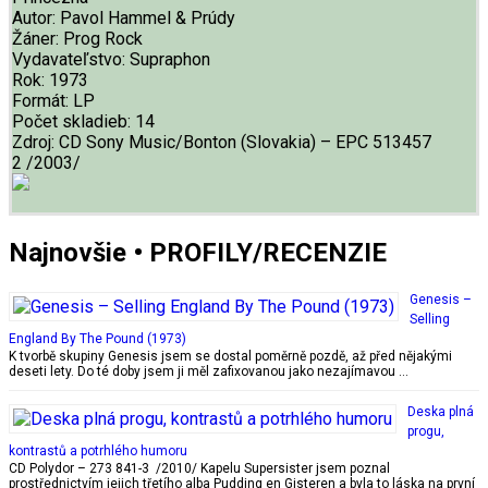
Autor:
Pavol Hammel & Prúdy
Žáner:
Prog Rock
Vydavateľstvo:
Supraphon
Rok:
1973
Formát:
LP
Počet skladieb:
14
Zdroj:
CD Sony Music/Bonton (Slovakia) – EPC 513457
2 /2003/
Najnovšie • PROFILY/RECENZIE
Genesis –
Selling
England By The Pound (1973)
K tvorbě skupiny Genesis jsem se dostal poměrně pozdě, až před nějakými
deseti lety. Do té doby jsem ji měl zafixovanou jako nezajímavou …
Deska plná
progu,
kontrastů a potrhlého humoru
CD Polydor – 273 841-3 /2010/ Kapelu Supersister jsem poznal
prostřednictvím jejich třetího alba Pudding en Gisteren a byla to láska na první