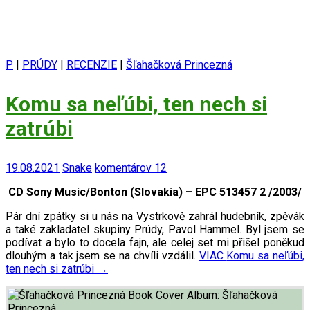
P
|
PRÚDY
|
RECENZIE
|
Šľahačková Princezná
Komu sa neľúbi, ten nech si
zatrúbi
19.08.2021
Snake
komentárov 12
CD Sony Music/Bonton (Slovakia) – EPC 513457 2 /2003/
Pár dní zpátky si u nás na Vystrkově zahrál hudebník, zpěvák
a také zakladatel skupiny Prúdy, Pavol Hammel. Byl jsem se
podívat a bylo to docela fajn, ale celej set mi přišel poněkud
dlouhým a tak jsem se na chvíli vzdálil.
VIAC
Komu sa neľúbi,
ten nech si zatrúbi
→
Album:
Šľahačková
Princezná