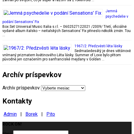
Jemná
psychedelie v
podání Sensations’ Fix
Box Set Universal Music Italia s.r.l. – 0602527122021 /2009/ Třetí, oficiálně
vydané album italsko – neitalských Sensations’ Fix přineslo několik změn. Tou
…
1967/2: Předzvěsti léta lásky
Sedmašedesátý je dnes většinově
vnímaný prizmatem květinového Léta lásky. Summer of Love bylo přitom
původně jen označením pro sanfranciské mejdany v Golden …
Archív príspevkov
Archív príspevkov
Kontakty
Admin
|
Borek
|
Pito
ROCK ON!
Milujeme ROCK
Meno