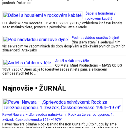
poslech. Dokonce …
Ďábel s houslemi v
rockovém kabátě
CD Black Widow Records – BWRCD 223-2 /2019/ Vzhledem k názvu kapely
se to malinko plete, protože s původními Latte e Miele …
Pod nadvládou oranžové dýně
Čím jsem starší a šedivější, tím
víc se vracím ve vzpomínkách do doby dospívání a získávání prvních životních
zkušeností. A tak jako …
Anděl s ďáblem v těle
CD Metal Mind Productions – MASS CD DG
1059 /2007/ Dnes už je to (čerstvě) šedesátiletá paní, ale koncem
osmdesátých let to …
Najnovšie • ŽURNÁL
Paweł Nawara – „Sprievodca nahrávkami: Rock za železnou oponou, 1.
zväzok, Československo 1964–1979“
Paweł Nawara o knihe ‚Rock Behind the Iron Curtain‘: „Túto hudbu by sme