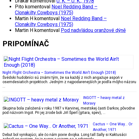
Drakar
komentoval
U. K. – U. K., 1978
Pito
komentoval
Noel Redding Band –
Clonakilty Cowboys (1975)
Martin H
komentoval
Noel Redding Band –
Clonakilty Cowboys (1975)
Martin H
komentoval
Pod nadvládou oranžové dýně
PRIPOMÍNAČ
Night Flight Orchestra – Sometimes the World Ain’t Enough (2018)
Švédski hudobníci sú známi tým, že sa každý z nich angažuje aspoň v
osemdesiatich projektoch. Jedným z najpodarenejších je podľa môjho názoru
…
INGOTT – heavy metal z
Moravy
Skupina bola založená v roku 1987 v Karvinej, mestskej časti Darkov, pôvodne
pod názvom Ingot. Pri jej zrode boli Jiří Šperl (gitara, spev), …
Cactus – One Way… Or
Another, 1971
Debut bol vynikajúci, ale čo nám povie dvojka. Long tall Sally si Kaktusáci
zahrali po svojom, čo je super a razom sa z rokenrolu …