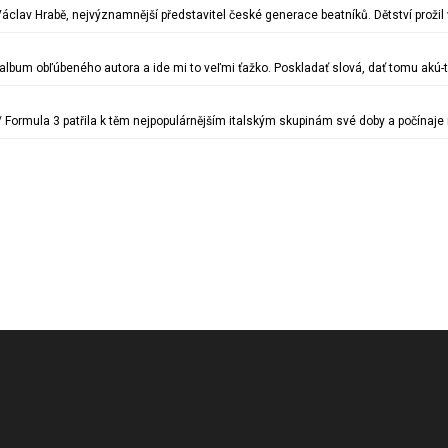
Václav Hrabě, nejvýznamnější představitel české generace beatníků. Dětství prož
album obľúbeného autora a ide mi to veľmi ťažko. Poskladať slová, dať tomu akú-
 Formula 3 patřila k těm nejpopulárnějším italským skupinám své doby a počínaj