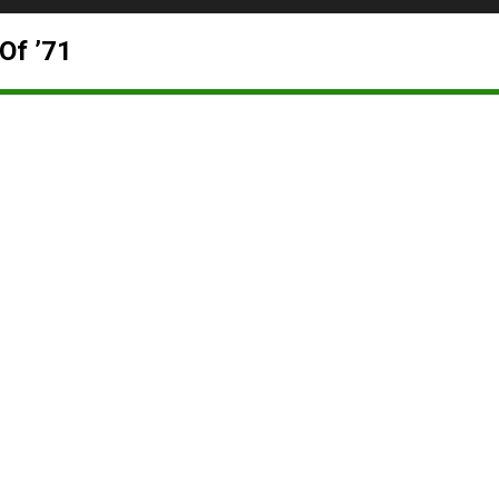
Of ’71