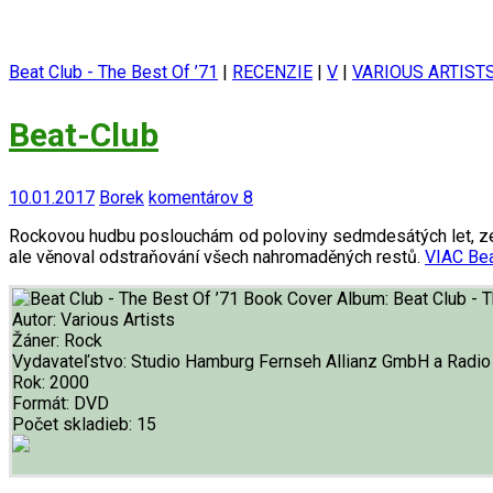
Beat Club - The Best Of ’71
|
RECENZIE
|
V
|
VARIOUS ARTIST
Beat-Club
10.01.2017
Borek
komentárov 8
Rockovou hudbu poslouchám od poloviny sedmdesátých let, ze s
ale věnoval odstraňování všech nahromaděných restů.
VIAC
Bea
Album:
Beat Club - 
Autor:
Various Artists
Žáner:
Rock
Vydavateľstvo:
Studio Hamburg Fernseh Allianz GmbH a Radi
Rok:
2000
Formát:
DVD
Počet skladieb:
15