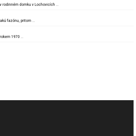
il v rodinném domku v Lochovicích …
takú fazónu, pritom …
e rokem 1970 …