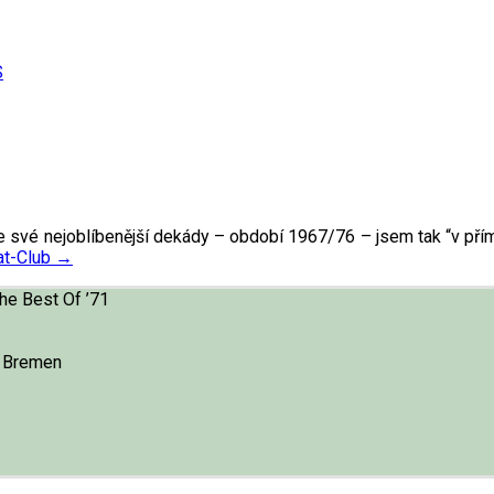
S
vé nejoblíbenější dekády – období 1967/76 – jsem tak “v přímém
t-Club
→
The Best Of ’71
o Bremen