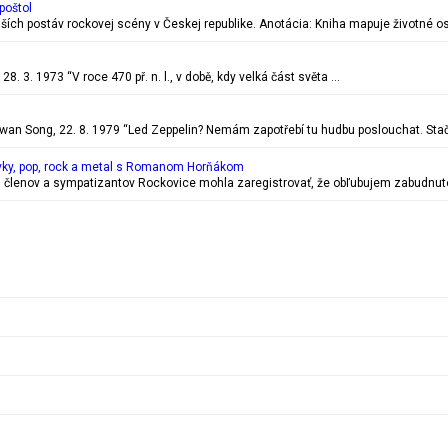
poštol
ejších postáv rockovej scény v Českej republike. Anotácia: Kniha mapuje životn
. 3. 1973 “V roce 470 př. n. l., v době, kdy velká část světa …
 Song, 22. 8. 1979 “Led Zeppelin? Nemám zapotřebí tu hudbu poslouchat. Stač
vky, pop, rock a metal s Romanom Horňákom
 členov a sympatizantov Rockovice mohla zaregistrovať, že obľubujem zabudnuté r