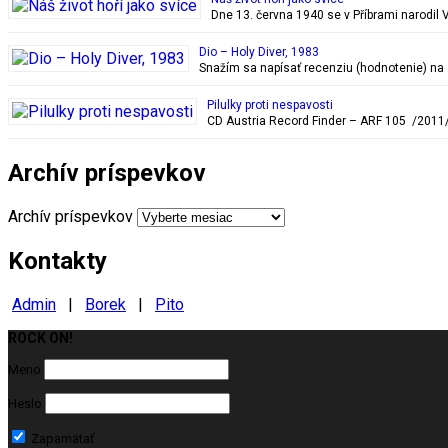
Dne 13. června 1940 se v Příbrami narodil 
Dio – Holy Diver, 1983
Snažím sa napísať recenziu (hodnotenie) na 
Pilulky proti nespavosti
CD Austria Record Finder ‎– ARF 105 /2011/
Archív príspevkov
Archív príspevkov
Kontakty
Admin
|
Borek
|
Pito
ROCK ON!
Milujeme ROCK
Meno
Heslo
Zapamätať