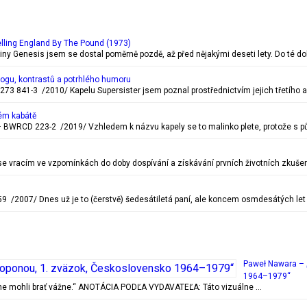
lling England By The Pound (1973)
piny Genesis jsem se dostal poměrně pozdě, až před nějakými deseti lety. Do té d
rogu, kontrastů a potrhlého humoru
273 841-3 /2010/ Kapelu Supersister jsem poznal prostřednictvím jejich třetího a
ém kabátě
BWRCD 223-2 /2019/ Vzhledem k názvu kapely se to malinko plete, protože s pů
c se vracím ve vzpomínkách do doby dospívání a získávání prvních životních zkušen
 /2007/ Dnes už je to (čerstvě) šedesátiletá paní, ale koncem osmdesátých let
Paweł Nawara – 
1964–1979“
ečne mohli brať vážne.“ ANOTÁCIA PODĽA VYDAVATEĽA: Táto vizuálne …