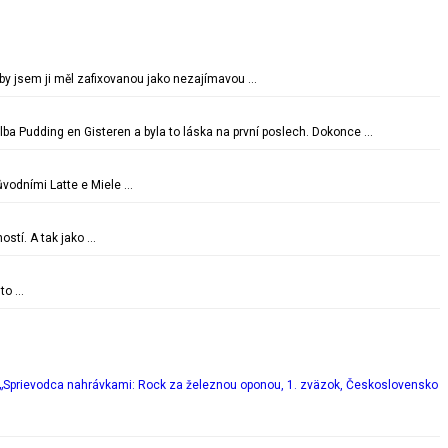
oby jsem ji měl zafixovanou jako nezajímavou …
lba Pudding en Gisteren a byla to láska na první poslech. Dokonce …
vodními Latte e Miele …
ostí. A tak jako …
 to …
„Sprievodca nahrávkami: Rock za železnou oponou, 1. zväzok, Československo