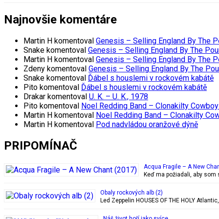
Najnovšie komentáre
Martin H
komentoval
Genesis – Selling England By The 
Snake
komentoval
Genesis – Selling England By The Pou
Martin H
komentoval
Genesis – Selling England By The 
Zdeny
komentoval
Genesis – Selling England By The Po
Snake
komentoval
Ďábel s houslemi v rockovém kabátě
Pito
komentoval
Ďábel s houslemi v rockovém kabátě
Drakar
komentoval
U. K. – U. K., 1978
Pito
komentoval
Noel Redding Band – Clonakilty Cowboy
Martin H
komentoval
Noel Redding Band – Clonakilty Co
Martin H
komentoval
Pod nadvládou oranžové dýně
PRIPOMÍNAČ
Acqua Fragile – A New Chan
Keď ma požiadali, aby som 
Obaly rockových alb (2)
Led Zeppelin HOUSES OF THE HOLY Atlantic, 28
Náš život hoří jako svíce