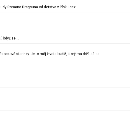
é osudy Romana Dragouna od detstva v Písku cez …
í, když se …
ockové starinky. Je to môj života budič, ktorý ma drží, dá sa …