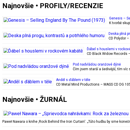
Najnovšie • PROFILY/RECENZIE
Genesis – Se
K tvorbě sku
Deska plná p
CD Polydor – 
Ďábel s houslemi v rockov
CD Black Widow Records – 
Pod nadvládou oranžové dýně
Čím jsem starší a šedivější, tím ví
Anděl s ďáblem v těle
CD Metal Mind Productions – MASS CD DG 1059
Najnovšie • ŽURNÁL
Paweł Nawara o knihe ‚Rock Behind the Iron Curtain‘: „Túto hudbu by sme kon