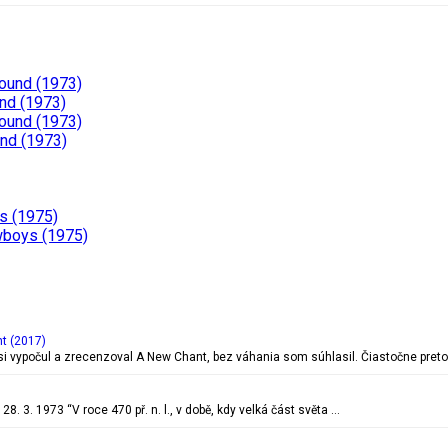
Pound (1973)
nd (1973)
Pound (1973)
und (1973)
s (1975)
wboys (1975)
t (2017)
si vypočul a zrecenzoval A New Chant, bez váhania som súhlasil. Čiastočne preto
. 3. 1973 “V roce 470 př. n. l., v době, kdy velká část světa …