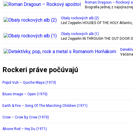
Roman Dragoun – Rockový a
Biografia jednej z najvýrazn
Obaly rockových alb (2)
Led Zeppelin HOUSES OF THE HOLY Atlantic, 28
Obaly rockových alb (1)
Led Zeppelin IN THROUGH THE OUT DOOR Swan
Detektí
Väčšina
Rockeri práve počúvajú
Popol Vuh – Quiche Maya (1973)
Blues Image – Open (1970)
Earth & Fire – Song Of The Marching Children (1971)
Crow – Crow By Crow (1970)
Alrune Rod – Hej Du (1971)