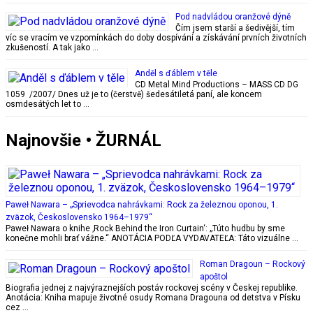
Pod nadvládou oranžové dýně
Čím jsem starší a šedivější, tím
víc se vracím ve vzpomínkách do doby dospívání a získávání prvních životních
zkušeností. A tak jako …
Anděl s ďáblem v těle
CD Metal Mind Productions – MASS CD DG
1059 /2007/ Dnes už je to (čerstvě) šedesátiletá paní, ale koncem
osmdesátých let to …
Najnovšie • ŽURNÁL
Paweł Nawara – „Sprievodca nahrávkami: Rock za železnou oponou, 1.
zväzok, Československo 1964–1979“
Paweł Nawara o knihe ‚Rock Behind the Iron Curtain‘: „Túto hudbu by sme
konečne mohli brať vážne.“ ANOTÁCIA PODĽA VYDAVATEĽA: Táto vizuálne …
Roman Dragoun – Rockový
apoštol
Biografia jednej z najvýraznejších postáv rockovej scény v Českej republike.
Anotácia: Kniha mapuje životné osudy Romana Dragouna od detstva v Písku
cez …