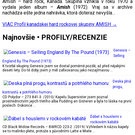
Amish – hard rock, Kanada. Skupina vznikla v roku 1970 a
vydala jeden album –
Amish
(1972). Vraj sa v archíve
nachádza ešte jedna nahrávka, ktorá doteraz nevyšla…
VIAC
Profil kanadskej hard rockovej skupiny AMISH
→
Najnovšie • PROFILY/RECENZIE
Genesis –
Selling
England By The Pound (1973)
K tvorbě skupiny Genesis jsem se dostal poměrně pozdě, až před nějakými
deseti lety. Do té doby jsem ji měl zafixovanou jako nezajímavou …
Deska plná
progu,
kontrastů a potrhlého humoru
CD Polydor – 273 841-3 /2010/ Kapelu Supersister jsem poznal
prostřednictvím jejich třetího alba Pudding en Gisteren a byla to láska na první
poslech. Dokonce …
Ďábel s houslemi v
rockovém kabátě
CD Black Widow Records – BWRCD 223-2 /2019/ Vzhledem k názvu kapely
se to malinko plete, protože s původními Latte e Miele …