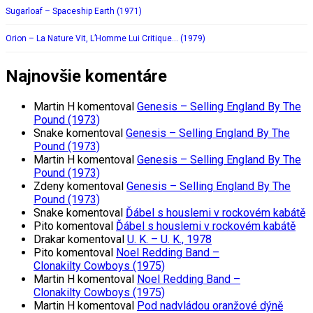
Sugarloaf – Spaceship Earth (1971)
Orion – La Nature Vit, L’Homme Lui Critique… (1979)
Najnovšie komentáre
Martin H
komentoval
Genesis – Selling England By The
Pound (1973)
Snake
komentoval
Genesis – Selling England By The
Pound (1973)
Martin H
komentoval
Genesis – Selling England By The
Pound (1973)
Zdeny
komentoval
Genesis – Selling England By The
Pound (1973)
Snake
komentoval
Ďábel s houslemi v rockovém kabátě
Pito
komentoval
Ďábel s houslemi v rockovém kabátě
Drakar
komentoval
U. K. – U. K., 1978
Pito
komentoval
Noel Redding Band –
Clonakilty Cowboys (1975)
Martin H
komentoval
Noel Redding Band –
Clonakilty Cowboys (1975)
Martin H
komentoval
Pod nadvládou oranžové dýně