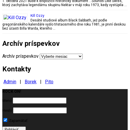
1. októbra 2021 bude k dispozícii historický dokument …Sounds Like Swiss,
ktorý zachytáva legendárnu skupinu Nektar v máji roku 1973, kedy vystúpila …
Kill Ozzy
Desáté studiové album Black Sabbath, jež podle
gregoriánského kalendáře vyšlo třistaosmého dne roku 1981, je první deskou
bez účasti Billa Warda, kterého …
Archív príspevkov
Archív príspevkov
Kontakty
Admin
|
Borek
|
Pito
ROCK ON!
Milujeme ROCK
Meno
Heslo
Zapamätať