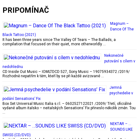
PRIPOMÍNAČ
Magnum –
Dance Of The
Black Tattoo (2021)
It has been three years since The Valley Of Tears – The Ballads, a
compilation that focused on their quiet, more otherworldly …
Nekonečné
putování s cílem v
nedohlednu
CD Inside Out Music ‎– IOMLTDCD 527, Sony Music ‎– 19075934372 /2019/
Rozhodně nepatřím k těm, kteří by se při každé avizované …
Jemná
psychedelie v
podání Sensations’ Fix
Box Set Universal Music Italia s.r.l. – 0602527122021 /2009/ Třetí, oficiálně
vydané album italsko – neitalských Sensations’ Fix přineslo několik změn. Tou
…
NEKTAR – …
SOUNDS LIKE
SWISS (CD/DVD)