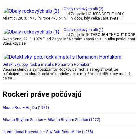
Obaly rockových alb (2)
Led Zeppelin HOUSES OF THE HOLY
Atlantic, 28. 3. 1973 “V roce 470 př. n. l., v době, kdy velká část světa …
Obaly rockových alb (1)
Led Zeppelin IN THROUGH THE OUT DOOR
Swan Song, 22. 8. 1979 “Led Zeppelin? Nemám zapotřebí tu hudbu poslouchat.
Stačí, když se …
Detektívky, pop, rock a metal s Romanom Horňákom
Väčšina členov a sympatizantov Rockovice mohla zaregistrovať, že
obľubujem zabudnuté rockové starinky. Je to môj života budič, ktorý ma drží,
dá sa …
Rockeri práve počúvajú
Alrune Rod – Hej Du (1971)
Atlanta Rhythm Section – Atlanta Rhythm Section (1972)
International Harvester – Sov Gott Rose-Marie (1968)