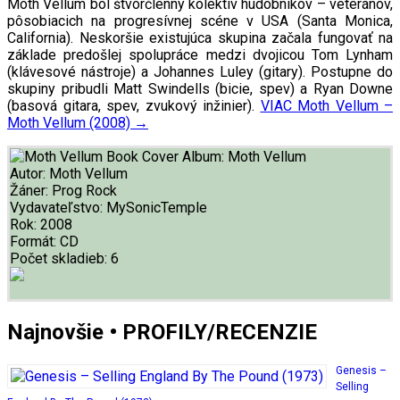
Moth Vellum bol štvorčlenný kolektív hudobníkov – veteránov,
pôsobiacich na progresívnej scéne v USA (Santa Monica,
California). Neskoršie existujúca skupina začala fungovať na
základe predošlej spolupráce medzi dvojicou Tom Lynham
(klávesové nástroje) a Johannes Luley (gitary).
Postupne do
skupiny pribudli Matt Swindells (bicie, spev) a Ryan Downe
(basová gitara, spev, zvukový inžinier).
VIAC
Moth Vellum ‎–
Moth Vellum (2008)
→
Album:
Moth Vellum
Autor:
Moth Vellum
Žáner:
Prog Rock
Vydavateľstvo:
MySonicTemple
Rok:
2008
Formát:
CD
Počet skladieb:
6
Najnovšie • PROFILY/RECENZIE
Genesis –
Selling