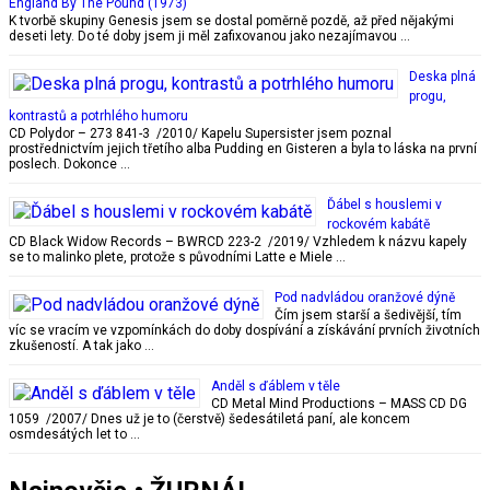
England By The Pound (1973)
K tvorbě skupiny Genesis jsem se dostal poměrně pozdě, až před nějakými
deseti lety. Do té doby jsem ji měl zafixovanou jako nezajímavou …
Deska plná
progu,
kontrastů a potrhlého humoru
CD Polydor – 273 841-3 /2010/ Kapelu Supersister jsem poznal
prostřednictvím jejich třetího alba Pudding en Gisteren a byla to láska na první
poslech. Dokonce …
Ďábel s houslemi v
rockovém kabátě
CD Black Widow Records – BWRCD 223-2 /2019/ Vzhledem k názvu kapely
se to malinko plete, protože s původními Latte e Miele …
Pod nadvládou oranžové dýně
Čím jsem starší a šedivější, tím
víc se vracím ve vzpomínkách do doby dospívání a získávání prvních životních
zkušeností. A tak jako …
Anděl s ďáblem v těle
CD Metal Mind Productions – MASS CD DG
1059 /2007/ Dnes už je to (čerstvě) šedesátiletá paní, ale koncem
osmdesátých let to …