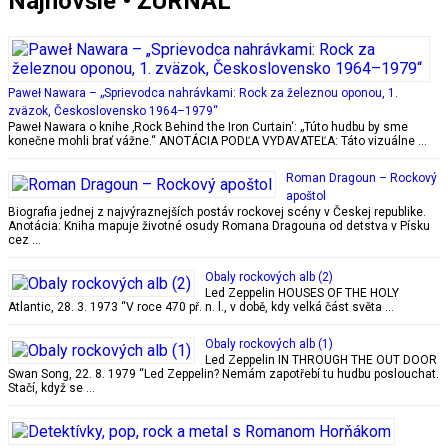
Najnovšie • ŽURNÁL
Paweł Nawara – „Sprievodca nahrávkami: Rock za železnou oponou, 1.
zväzok, Československo 1964–1979“
Paweł Nawara o knihe ‚Rock Behind the Iron Curtain‘: „Túto hudbu by sme
konečne mohli brať vážne.“ ANOTÁCIA PODĽA VYDAVATEĽA: Táto vizuálne …
Roman Dragoun – Rockový
apoštol
Biografia jednej z najvýraznejších postáv rockovej scény v Českej republike.
Anotácia: Kniha mapuje životné osudy Romana Dragouna od detstva v Písku
cez …
Obaly rockových alb (2)
Led Zeppelin HOUSES OF THE HOLY
Atlantic, 28. 3. 1973 “V roce 470 př. n. l., v době, kdy velká část světa …
Obaly rockových alb (1)
Led Zeppelin IN THROUGH THE OUT DOOR
Swan Song, 22. 8. 1979 “Led Zeppelin? Nemám zapotřebí tu hudbu poslouchat.
Stačí, když se …