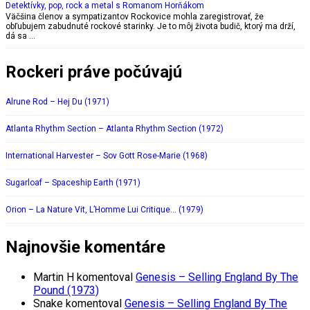
Detektívky, pop, rock a metal s Romanom Horňákom
Väčšina členov a sympatizantov Rockovice mohla zaregistrovať, že
obľubujem zabudnuté rockové starinky. Je to môj života budič, ktorý ma drží,
dá sa …
Rockeri práve počúvajú
Alrune Rod – Hej Du (1971)
Atlanta Rhythm Section – Atlanta Rhythm Section (1972)
International Harvester – Sov Gott Rose-Marie (1968)
Sugarloaf – Spaceship Earth (1971)
Orion – La Nature Vit, L’Homme Lui Critique… (1979)
Najnovšie komentáre
Martin H
komentoval
Genesis – Selling England By The
Pound (1973)
Snake
komentoval
Genesis – Selling England By The