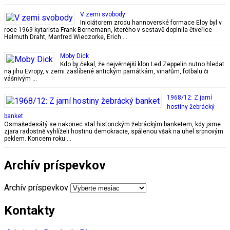
V zemi svobody
Iniciátorem zrodu hannoverské formace Eloy byl v
roce 1969 kytarista Frank Bornemann, kterého v sestavě doplnila čtveřice
Helmuth Draht, Manfred Wieczorke, Erich …
Moby Dick
Kdo by čekal, že nejvěrnější klon Led Zeppelin nutno hledat
na jihu Evropy, v zemi zaslíbené antickým památkám, vinařům, fotbalu či
vášnivým …
1968/12: Z jarní
hostiny žebrácký
banket
Osmašedesátý se nakonec stal historickým žebráckým banketem, kdy jsme
zjara radostně vyhlíželi hostinu demokracie, spálenou však na uhel srpnovým
peklem. Koncem roku …
Archív príspevkov
Archív príspevkov
Kontakty