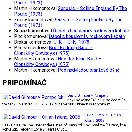
Pound (1973)
Martin H
komentoval
Genesis – Selling England By The
Pound (1973)
Zdeny
komentoval
Genesis – Selling England By The
Pound (1973)
Snake
komentoval
Ďábel s houslemi v rockovém kabátě
Pito
komentoval
Ďábel s houslemi v rockovém kabátě
Drakar
komentoval
U. K. – U. K., 1978
Pito
komentoval
Noel Redding Band –
Clonakilty Cowboys (1975)
Martin H
komentoval
Noel Redding Band –
Clonakilty Cowboys (1975)
Martin H
komentoval
Pod nadvládou oranžové dýně
PRIPOMÍNAČ
David Gilmour v Pompejích
Když se řekne “A“, sluší se dodat “B”,
tož tedy – ve středu 13. 9. 2017 bude ve 2000 kinech všehomíra (z …
David Gilmour – On an
Island, 2006
Psávalo se, že The Piper at the Gates of Dawn od Pink Floyd začíná tam, kde
končí Sgt. Pepper´s Lonely Hearts Club …