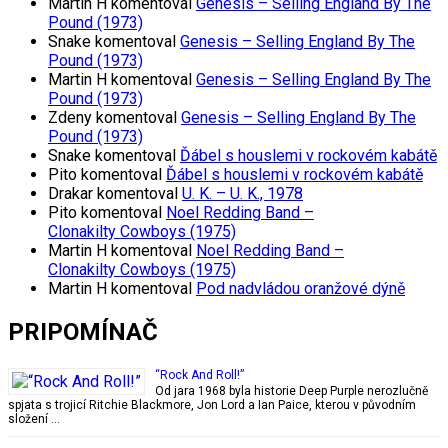
Martin H
komentoval
Genesis – Selling England By The
Pound (1973)
Snake
komentoval
Genesis – Selling England By The
Pound (1973)
Martin H
komentoval
Genesis – Selling England By The
Pound (1973)
Zdeny
komentoval
Genesis – Selling England By The
Pound (1973)
Snake
komentoval
Ďábel s houslemi v rockovém kabátě
Pito
komentoval
Ďábel s houslemi v rockovém kabátě
Drakar
komentoval
U. K. – U. K., 1978
Pito
komentoval
Noel Redding Band –
Clonakilty Cowboys (1975)
Martin H
komentoval
Noel Redding Band –
Clonakilty Cowboys (1975)
Martin H
komentoval
Pod nadvládou oranžové dýně
PRIPOMÍNAČ
“Rock And Roll!”
Od jara 1968 byla historie Deep Purple nerozlučně
spjata s trojicí Ritchie Blackmore, Jon Lord a Ian Paice, kterou v původním
složení …