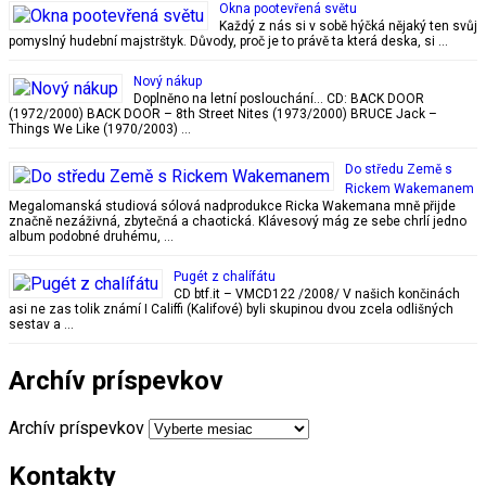
Okna pootevřená světu
Každý z nás si v sobě hýčká nějaký ten svůj
pomyslný hudební majstrštyk. Důvody, proč je to právě ta která deska, si …
Nový nákup
Doplněno na letní poslouchání… CD: BACK DOOR
(1972/2000) BACK DOOR – 8th Street Nites (1973/2000) BRUCE Jack –
Things We Like (1970/2003) …
Do středu Země s
Rickem Wakemanem
Megalomanská studiová sólová nadprodukce Ricka Wakemana mně přijde
značně nezáživná, zbytečná a chaotická. Klávesový mág ze sebe chrlí jedno
album podobné druhému, …
Pugét z chalífátu
CD btf.it – VMCD122 /2008/ V našich končinách
asi ne zas tolik známí I Califfi (Kalifové) byli skupinou dvou zcela odlišných
sestav a …
Archív príspevkov
Archív príspevkov
Kontakty