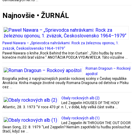
Najnovšie • ŽURNÁL
Paweł Nawara – „Sprievodca nahrávkami: Rock za železnou oponou, 1.
zväzok, Československo 1964–1979“
Paweł Nawara o knihe ‚Rock Behind the Iron Curtain‘: „Túto hudbu by sme
konečne mohli brať vážne.“ ANOTÁCIA PODĽA VYDAVATEĽA: Táto vizuálne …
Roman Dragoun – Rockový
apoštol
Biografia jednej z najvýraznejších postáv rockovej scény v Českej republike.
Anotácia: Kniha mapuje životné osudy Romana Dragouna od detstva v Písku
cez …
Obaly rockových alb (2)
Led Zeppelin HOUSES OF THE HOLY
Atlantic, 28. 3. 1973 “V roce 470 př. n. l., v době, kdy velká část světa …
Obaly rockových alb (1)
Led Zeppelin IN THROUGH THE OUT DOOR
Swan Song, 22. 8. 1979 “Led Zeppelin? Nemám zapotřebí tu hudbu poslouchat.
Stačí, když se …