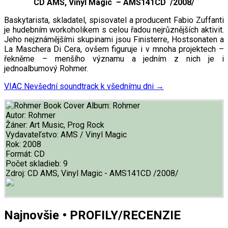
CD AMS, Vinyl Magic – AMS141CD /2008/
Baskytarista, skladatel, spisovatel a producent Fabio Zuffanti
je hudebním workoholikem s celou řadou nejrůznějších aktivit.
Jeho nejznámějšími skupinami jsou Finisterre, Hostsonaten a
La Maschera Di Cera, ovšem figuruje i v mnoha projektech –
řekněme – menšího významu a jedním z nich je i
jednoalbumový Rohmer.
VIAC
Nevšední soundtrack k všednímu dni
→
Album:
Rohmer
Autor:
Rohmer
Žáner:
Art Music, Prog Rock
Vydavateľstvo:
AMS / Vinyl Magic
Rok:
2008
Formát:
CD
Počet skladieb:
9
Zdroj:
CD AMS, Vinyl Magic - AMS141CD /2008/
Najnovšie • PROFILY/RECENZIE