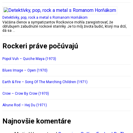
Detektívky, pop, rock a metal s Romanom Horňákom
Väčšina členov a sympatizantov Rockovice mohla zaregistrovať, že
obľubujem zabudnuté rockové starinky. Je to môj života budič, ktorý ma drží,
dá sa …
Rockeri práve počúvajú
Popol Vuh – Quiche Maya (1973)
Blues Image – Open (1970)
Earth & Fire – Song Of The Marching Children (1971)
Crow – Crow By Crow (1970)
Alrune Rod – Hej Du (1971)
Najnovšie komentáre