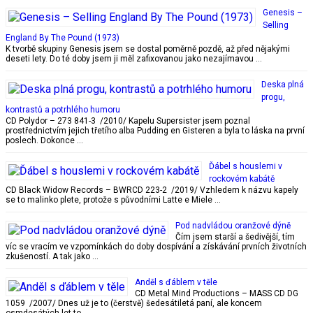
Genesis –
Selling
England By The Pound (1973)
K tvorbě skupiny Genesis jsem se dostal poměrně pozdě, až před nějakými
deseti lety. Do té doby jsem ji měl zafixovanou jako nezajímavou …
Deska plná
progu,
kontrastů a potrhlého humoru
CD Polydor – 273 841-3 /2010/ Kapelu Supersister jsem poznal
prostřednictvím jejich třetího alba Pudding en Gisteren a byla to láska na první
poslech. Dokonce …
Ďábel s houslemi v
rockovém kabátě
CD Black Widow Records – BWRCD 223-2 /2019/ Vzhledem k názvu kapely
se to malinko plete, protože s původními Latte e Miele …
Pod nadvládou oranžové dýně
Čím jsem starší a šedivější, tím
víc se vracím ve vzpomínkách do doby dospívání a získávání prvních životních
zkušeností. A tak jako …
Anděl s ďáblem v těle
CD Metal Mind Productions – MASS CD DG
1059 /2007/ Dnes už je to (čerstvě) šedesátiletá paní, ale koncem
osmdesátých let to …