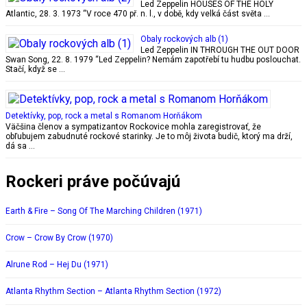
Led Zeppelin HOUSES OF THE HOLY
Atlantic, 28. 3. 1973 “V roce 470 př. n. l., v době, kdy velká část světa …
Obaly rockových alb (1)
Led Zeppelin IN THROUGH THE OUT DOOR
Swan Song, 22. 8. 1979 “Led Zeppelin? Nemám zapotřebí tu hudbu poslouchat.
Stačí, když se …
Detektívky, pop, rock a metal s Romanom Horňákom
Väčšina členov a sympatizantov Rockovice mohla zaregistrovať, že
obľubujem zabudnuté rockové starinky. Je to môj života budič, ktorý ma drží,
dá sa …
Rockeri práve počúvajú
Earth & Fire – Song Of The Marching Children (1971)
Crow – Crow By Crow (1970)
Alrune Rod – Hej Du (1971)
Atlanta Rhythm Section – Atlanta Rhythm Section (1972)