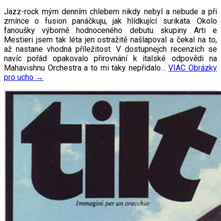
Jazz-rock mým denním chlebem nikdy nebyl a nebude a při
zmínce o fusion panáčkuju, jak hlídkující surikata. Okolo
fanoušky výborně hodnoceného debutu skupiny Arti e
Mestieri jsem tak léta jen ostražitě našlapoval a čekal na to,
až nastane vhodná příležitost. V dostupnejch recenzích se
navíc pořád opakovalo přirovnání k italské odpovědi na
Mahavishnu Orchestra a to mi taky nepřidalo…
VIAC
Obrázky
pro ucho
→