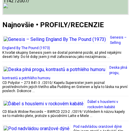
1142 /2007/
Najnovšie • PROFILY/RECENZIE
Genesis –
Selling
England By The Pound (1973)
K tvorbě skupiny Genesis jsem se dostal poměrně pozdě, až před nějakými
deseti lety. Do té doby jsem ji měl zafixovanou jako nezajímavou …
Deska plná
progu,
kontrastů a potrhlého humoru
CD Polydor – 273 841-3 /2010/ Kapelu Supersister jsem poznal
prostřednictvím jejich třetího alba Pudding en Gisteren a byla to láska na první
poslech. Dokonce …
Ďábel s houslemi v
rockovém kabátě
CD Black Widow Records – BWRCD 223-2 /2019/ Vzhledem k názvu kapely
se to malinko plete, protože s původními Latte e Miele …
Pod nadvládou oranžové dýně