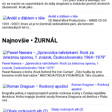
Čím jsem starší a šedivější, tím
víc se vracím ve vzpomínkách do doby dospívání a získávání prvních životních
zkušeností. A tak jako …
Anděl s ďáblem v těle
CD Metal Mind Productions – MASS CD DG
1059 /2007/ Dnes už je to (čerstvě) šedesátiletá paní, ale koncem
osmdesátých let to …
Najnovšie • ŽURNÁL
Paweł Nawara – „Sprievodca nahrávkami: Rock za železnou oponou, 1.
zväzok, Československo 1964–1979“
Paweł Nawara o knihe ‚Rock Behind the Iron Curtain‘: „Túto hudbu by sme
konečne mohli brať vážne.“ ANOTÁCIA PODĽA VYDAVATEĽA: Táto vizuálne …
Roman Dragoun – Rockový
apoštol
Biografia jednej z najvýraznejších postáv rockovej scény v Českej republike.
Anotácia: Kniha mapuje životné osudy Romana Dragouna od detstva v Písku
cez …
Obaly rockových alb (2)