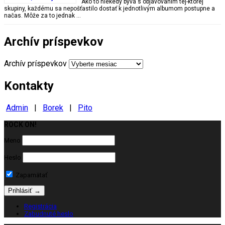
Ako to niekedy býva s objavovaním tej-ktorej
skupiny, každému sa nepošťastilo dostať k jednotlivým albumom postupne a
načas. Môže za to jednak …
Archív príspevkov
Archív príspevkov
Kontakty
Admin
|
Borek
|
Pito
ROCK ON!
Milujeme ROCK
Meno
Heslo
Zapamätať
Registrácia
Zabudnuté heslo