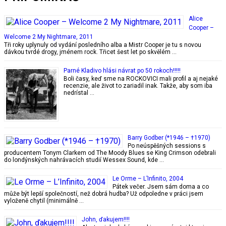
Alice
Cooper –
Welcome 2 My Nightmare, 2011
Tři roky uplynuly od vydání posledního alba a Mistr Cooper je tu s novou
dávkou tvrdé drogy, jménem rock. Třicet šest let po skvělém …
Parné Kladivo hlási návrat po 50 rokoch!!!!!
Boli časy, keď sme na ROCKOVICI mali profil a aj nejaké
recenzie, ale život to zariadil inak. Takže, aby som iba
nedrístal …
Barry Godber (*1946 – †1970)
Po neúspěšných sessions s
producentem Tonym Clarkem od The Moody Blues se King Crimson odebrali
do londýnských nahrávacích studií Wessex Sound, kde …
Le Orme ‎– L’Infinito, 2004
Pátek večer. Jsem sám doma a co
může být lepší společností, než dobrá hudba? Už odpoledne v práci jsem
vyloženě chytil (minimálně …
John, ďakujem!!!!