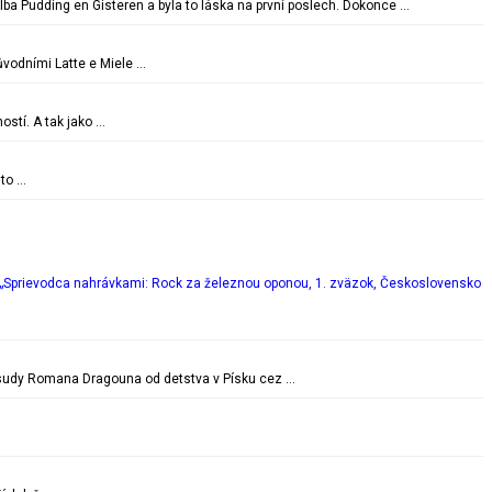
lba Pudding en Gisteren a byla to láska na první poslech. Dokonce …
vodními Latte e Miele …
ostí. A tak jako …
 to …
„Sprievodca nahrávkami: Rock za železnou oponou, 1. zväzok, Československo
é osudy Romana Dragouna od detstva v Písku cez …