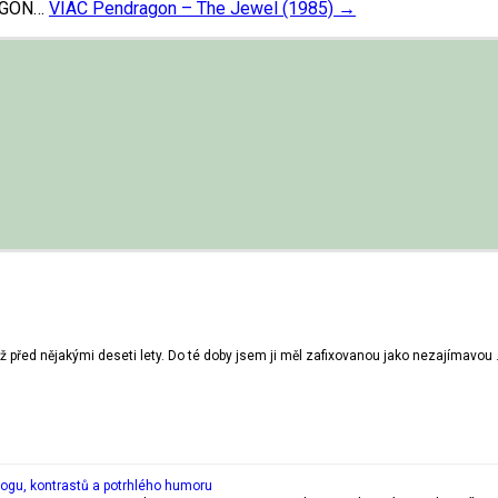
RAGON…
VIAC
Pendragon ‎– The Jewel (1985)
→
 před nějakými deseti lety. Do té doby jsem ji měl zafixovanou jako nezajímavou
rogu, kontrastů a potrhlého humoru