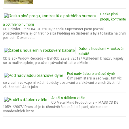
Deska plná
progu, kontrastů
a potrhlého humoru
CD Polydor – 273 841-3 /2010/ Kapelu Supersister jsem poznal
prostřednictvím jejich třetího alba Pudding en Gisteren a byla to láska na první
poslech. Dokonce …
Ďábel s houslemi v rockovém
kabátě
CD Black Widow Records – BWRCD 223-2 /2019/ Vzhledem k názvu kapely
se to malinko plete, protože s původními Latte e Miele …
Pod nadvládou oranžové dýně
Čím jsem starší a šedivější, tím víc
se vracím ve vzpomínkách do doby dospívání a získávání prvních životních
zkušeností. A tak jako …
Anděl s ďáblem v těle
CD Metal Mind Productions – MASS CD DG
1059 /2007/ Dnes už je to (čerstvě) šedesátiletá paní, ale koncem
osmdesátých let to …