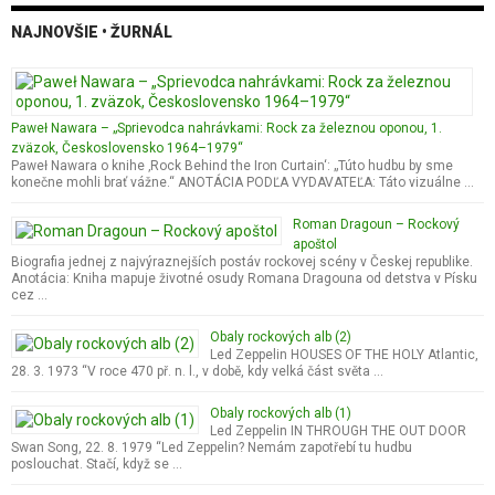
NAJNOVŠIE • ŽURNÁL
Paweł Nawara – „Sprievodca nahrávkami: Rock za železnou oponou, 1.
zväzok, Československo 1964–1979“
Paweł Nawara o knihe ‚Rock Behind the Iron Curtain‘: „Túto hudbu by sme
konečne mohli brať vážne.“ ANOTÁCIA PODĽA VYDAVATEĽA: Táto vizuálne …
Roman Dragoun – Rockový
apoštol
Biografia jednej z najvýraznejších postáv rockovej scény v Českej republike.
Anotácia: Kniha mapuje životné osudy Romana Dragouna od detstva v Písku
cez …
Obaly rockových alb (2)
Led Zeppelin HOUSES OF THE HOLY Atlantic,
28. 3. 1973 “V roce 470 př. n. l., v době, kdy velká část světa …
Obaly rockových alb (1)
Led Zeppelin IN THROUGH THE OUT DOOR
Swan Song, 22. 8. 1979 “Led Zeppelin? Nemám zapotřebí tu hudbu
poslouchat. Stačí, když se …