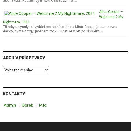
album Paul McCartney II. Řekl o něm, že měl …
Alice Cooper –
Welcome 2 My
Nightmare, 2011
Tři roky uplynuly od vydání posledního alba a Mistr Cooper je tu s novou
dávkou tvrdé drogy, jménem rock. Třicet šest let po skvělém …
ARCHÍV PRÍSPEVKOV
A
r
c
h
í
KONTAKTY
v
p
Admin
|
Borek
|
Pito
r
í
s
p
e