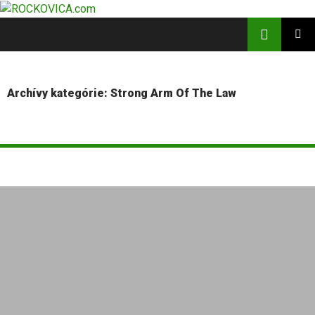
Hľadať
ROCKOVICA.com
PRESKOČIŤ
HLAVNÉ
NA
MENU
OBSAH
Archívy kategórie: Strong Arm Of The Law