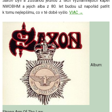
Saxon
byli a zůstanou jednou z těch významnějších kapel
NWOBHM a jejich alba z 80. let budou už napořád patřit
k tomu nejlepšímu, co v té době vyšlo.
VIAC
Saxon – Strong Ar
→
Album:
Strong Arm Of The Law