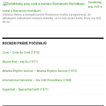
Detektívky,
pop, rock a
metal s Romanom Horňákom
Väčšina členov a sympatizantov Rockovice mohla zaregistrovať, že
obľubujem zabudnuté rockové starinky. Je to môj života budič, ktorý ma drží,
dá sa …
ROCKERI PRÁVE POČÚVAJÚ
Crow – Crow By Crow (1970)
Alrune Rod – Hej Du (1971)
Atlanta Rhythm Section – Atlanta Rhythm Section (1972)
International Harvester – Sov Gott Rose-Marie (1968)
Sugarloaf – Spaceship Earth (1971)