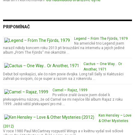
PRIPOMÍNAČ
Legend – Fröm The Fjörds, 1979
Na americké trio Legend jsem
narazil někdy koncem roku 2013 při brouzdání na internetu a jejich jediné
album „Fröm The Fjörds“ mě okamžitě …
Cactus – One Way… Or
Another, 1971
Debut bol vynikajúci, ale čo nám povie dvojka. Long tall Sally si Kaktusáci
zahrali po svojom, čo je super a razom sa z rokenrolu …
Camel – Rajaz, 1999
Po velice zralé úvaze jsem došel k
překvapivému názoru, že od Camel se mi nejvíce líbí album Rajaz z roku
1999. Ještě větší překvapení pro mě …
Ken Hensley – Love
& Other Mysteries
(2012)
V roce 1980 Paul McCartney rozpustil Wings a v květnu vydal své sólové