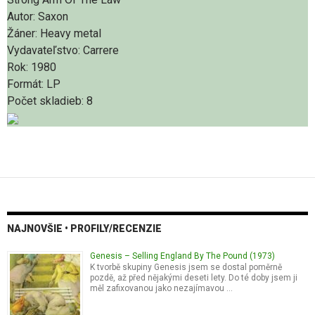
Autor:
Saxon
Žáner:
Heavy metal
Vydavateľstvo:
Carrere
Rok:
1980
Formát:
LP
Počet skladieb:
8
NAJNOVŠIE • PROFILY/RECENZIE
Genesis – Selling England By The Pound (1973)
K tvorbě skupiny Genesis jsem se dostal poměrně
pozdě, až před nějakými deseti lety. Do té doby jsem ji
měl zafixovanou jako nezajímavou …