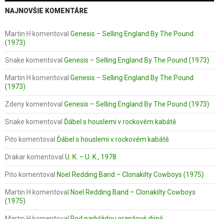
NAJNOVŠIE KOMENTÁRE
Martin H
komentoval
Genesis – Selling England By The Pound
(1973)
Snake
komentoval
Genesis – Selling England By The Pound (1973)
Martin H
komentoval
Genesis – Selling England By The Pound
(1973)
Zdeny
komentoval
Genesis – Selling England By The Pound (1973)
Snake
komentoval
Ďábel s houslemi v rockovém kabátě
Pito
komentoval
Ďábel s houslemi v rockovém kabátě
Drakar
komentoval
U. K. – U. K., 1978
Pito
komentoval
Noel Redding Band – Clonakilty Cowboys (1975)
Martin H
komentoval
Noel Redding Band – Clonakilty Cowboys
(1975)
Martin H
komentoval
Pod nadvládou oranžové dýně