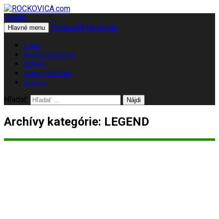
Hľadať
Preskočiť na obsah
ROCKOVICA.com
Hlavné menu
O NÁS
PROFILY/RECENZIE
ŽURNÁL
PRÁVE POČÚVAM
RockČet
Hľadať:
Archívy kategórie: LEGEND