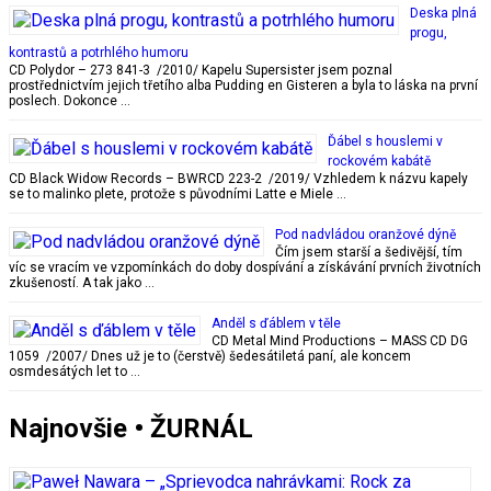
Deska plná
progu,
kontrastů a potrhlého humoru
CD Polydor – 273 841-3 /2010/ Kapelu Supersister jsem poznal
prostřednictvím jejich třetího alba Pudding en Gisteren a byla to láska na první
poslech. Dokonce …
Ďábel s houslemi v
rockovém kabátě
CD Black Widow Records – BWRCD 223-2 /2019/ Vzhledem k názvu kapely
se to malinko plete, protože s původními Latte e Miele …
Pod nadvládou oranžové dýně
Čím jsem starší a šedivější, tím
víc se vracím ve vzpomínkách do doby dospívání a získávání prvních životních
zkušeností. A tak jako …
Anděl s ďáblem v těle
CD Metal Mind Productions – MASS CD DG
1059 /2007/ Dnes už je to (čerstvě) šedesátiletá paní, ale koncem
osmdesátých let to …
Najnovšie • ŽURNÁL