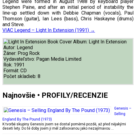
Legend were formed in August 1988 by keyboard player
Stephen Paine, and after an initial period of instability the
line-up settled down with Debbie Chapman (vocals), Paul
Thomson (guitar), Ian Lees (bass), Chris Haskayne (drums)
and Steve.
VIAC
Legend – Light In Extension (1991)
→
Album:
Light In Extension
Autor:
Legend
Žáner:
Prog Rock
Vydavateľstvo:
Pagan Media Limited
Rok:
1991
Formát:
CD
Počet skladieb:
8
Najnovšie • PROFILY/RECENZIE
Genesis –
Selling
England By The Pound (1973)
K tvorbě skupiny Genesis jsem se dostal poměrně pozdě, až před nějakými
deseti lety. Do té doby jsem ji měl zafixovanou jako nezajímavou …