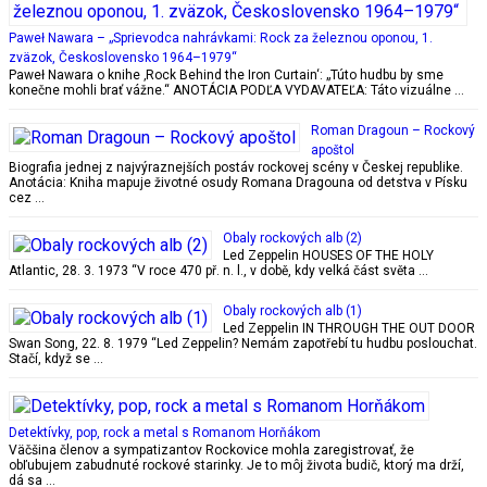
Paweł Nawara – „Sprievodca nahrávkami: Rock za železnou oponou, 1.
zväzok, Československo 1964–1979“
Paweł Nawara o knihe ‚Rock Behind the Iron Curtain‘: „Túto hudbu by sme
konečne mohli brať vážne.“ ANOTÁCIA PODĽA VYDAVATEĽA: Táto vizuálne …
Roman Dragoun – Rockový
apoštol
Biografia jednej z najvýraznejších postáv rockovej scény v Českej republike.
Anotácia: Kniha mapuje životné osudy Romana Dragouna od detstva v Písku
cez …
Obaly rockových alb (2)
Led Zeppelin HOUSES OF THE HOLY
Atlantic, 28. 3. 1973 “V roce 470 př. n. l., v době, kdy velká část světa …
Obaly rockových alb (1)
Led Zeppelin IN THROUGH THE OUT DOOR
Swan Song, 22. 8. 1979 “Led Zeppelin? Nemám zapotřebí tu hudbu poslouchat.
Stačí, když se …
Detektívky, pop, rock a metal s Romanom Horňákom
Väčšina členov a sympatizantov Rockovice mohla zaregistrovať, že
obľubujem zabudnuté rockové starinky. Je to môj života budič, ktorý ma drží,
dá sa …