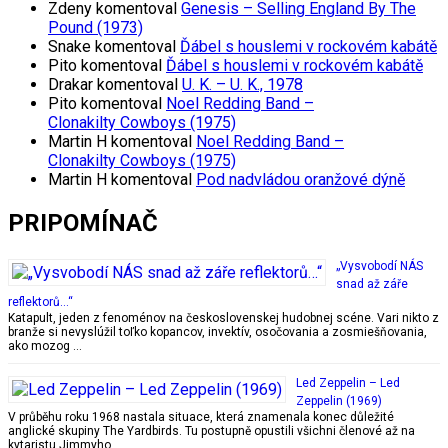
Zdeny
komentoval
Genesis – Selling England By The
Pound (1973)
Snake
komentoval
Ďábel s houslemi v rockovém kabátě
Pito
komentoval
Ďábel s houslemi v rockovém kabátě
Drakar
komentoval
U. K. – U. K., 1978
Pito
komentoval
Noel Redding Band –
Clonakilty Cowboys (1975)
Martin H
komentoval
Noel Redding Band –
Clonakilty Cowboys (1975)
Martin H
komentoval
Pod nadvládou oranžové dýně
PRIPOMÍNAČ
„Vysvobodí NÁS
snad až záře
reflektorů…“
Katapult, jeden z fenoménov na československej hudobnej scéne. Vari nikto z
branže si nevyslúžil toľko kopancov, invektív, osočovania a zosmiešňovania,
ako mozog …
Led Zeppelin – Led
Zeppelin (1969)
V průběhu roku 1968 nastala situace, která znamenala konec důležité
anglické skupiny The Yardbirds. Tu postupně opustili všichni členové až na
kytaristu Jimmyho …