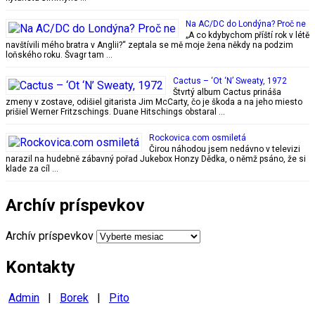
Na AC/DC do Londýna? Proč ne
„A co kdybychom příští rok v létě
navštívili mého bratra v Anglii?“ zeptala se mě moje žena někdy na podzim
loňského roku. Švagr tam …
Cactus – ‘Ot ‘N’ Sweaty, 1972
Štvrtý album Cactus prináša
zmeny v zostave, odišiel gitarista Jim McCarty, čo je škoda a na jeho miesto
prišiel Werner Fritzschings. Duane Hitschings obstaral …
Rockovica.com osmiletá
Čirou náhodou jsem nedávno v televizi
narazil na hudebně zábavný pořad Jukebox Honzy Dědka, o němž psáno, že si
klade za cíl …
Archív príspevkov
Archív príspevkov
Kontakty
Admin
|
Borek
|
Pito