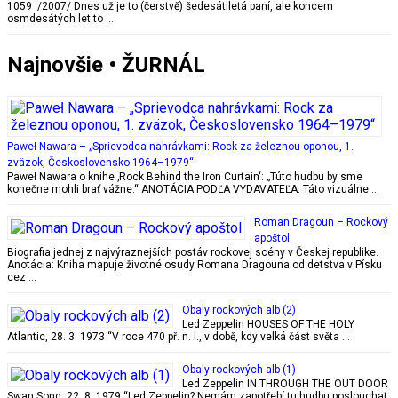
1059 /2007/ Dnes už je to (čerstvě) šedesátiletá paní, ale koncem
osmdesátých let to …
Najnovšie • ŽURNÁL
Paweł Nawara – „Sprievodca nahrávkami: Rock za železnou oponou, 1.
zväzok, Československo 1964–1979“
Paweł Nawara o knihe ‚Rock Behind the Iron Curtain‘: „Túto hudbu by sme
konečne mohli brať vážne.“ ANOTÁCIA PODĽA VYDAVATEĽA: Táto vizuálne …
Roman Dragoun – Rockový
apoštol
Biografia jednej z najvýraznejších postáv rockovej scény v Českej republike.
Anotácia: Kniha mapuje životné osudy Romana Dragouna od detstva v Písku
cez …
Obaly rockových alb (2)
Led Zeppelin HOUSES OF THE HOLY
Atlantic, 28. 3. 1973 “V roce 470 př. n. l., v době, kdy velká část světa …
Obaly rockových alb (1)
Led Zeppelin IN THROUGH THE OUT DOOR
Swan Song, 22. 8. 1979 “Led Zeppelin? Nemám zapotřebí tu hudbu poslouchat.