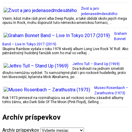
Život a jaro
jedenasedmdesátého
Všem, kdož máte rádi první alba Deep Purple, a také období okolo jejich mega
opusu In Rock, mohu doporučit tuto německo-americkou formaci, …
Graham
Bonnet
Band – Live In Tokyo 2017 (2019)
Skupina Rainbow vydala v roku 1978 skvelý album Long Live Rock ‘N’ Roll. Ako
pätnásťročný hudobný fanúšik som ho mal vo veľkej …
Jethro Tull – Stand Up (1969)
Dva kohouti na jednom smetišti
dlouho nemůžou vydržet. To samozřejmě platí i pro rockové hudebníky, proto
ten bluesovější, kytarista Mick Abrahams, po …
Museo Rosenbach –
Zarathustra (1973)
Rok 1973 priniesol na rozmáhajúcu sa art rockovú scénu zásadné albumy
tohto žánru, ako Dark Side Of The Moon (Pink Floyd), Selling …
Archív príspevkov
Archív príspevkov