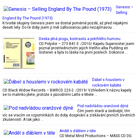
Genesis –
Selling
England By The Pound (1973)
K tvorbě skupiny Genesis jsem se dostal poměrně pozdě, až před nějakými
deseti lety. Do té doby jsem ji měl zafixovanou jako nezajímavou …
Deska plná progu, kontrastů a potrhlého humoru
CD Polydor – 273 841-3 /2010/ Kapelu Supersister jsem
poznal prostřednictvím jejich třetího alba Pudding en
Gisteren a byla to láska na první poslech. Dokonce …
Ďábel s houslemi v
rockovém kabátě
CD Black Widow Records – BWRCD 223-2 /2019/ Vzhledem k názvu kapely
se to malinko plete, protože s původními Latte e Miele …
Pod nadvládou oranžové dýně
Čím jsem starší a šedivější, tím
víc se vracím ve vzpomínkách do doby dospívání a získávání prvních životních
zkušeností. A tak jako …
Anděl s ďáblem v těle
CD Metal Mind Productions – MASS CD DG