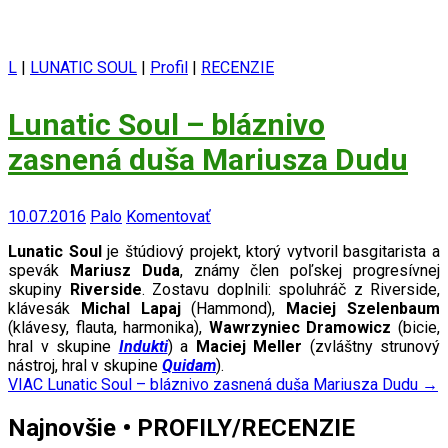
L
|
LUNATIC SOUL
|
Profil
|
RECENZIE
Lunatic Soul – bláznivo
zasnená duša Mariusza Dudu
10.07.2016
Palo
Komentovať
Lunatic Soul
je štúdiový projekt, ktorý vytvoril basgitarista a
spevák
Mariusz Duda
, známy člen poľskej progresívnej
skupiny
Riverside
. Zostavu doplnili: spoluhráč z Riverside,
klávesák
Michal Lapaj
(Hammond),
Maciej Szelenbaum
(klávesy, flauta, harmonika),
Wawrzyniec Dramowicz
(bicie,
hral v skupine
Indukti
) a
Maciej Meller
(zvláštny strunový
nástroj, hral v skupine
Quidam
).
VIAC
Lunatic Soul – bláznivo zasnená duša Mariusza Dudu
→
Najnovšie • PROFILY/RECENZIE