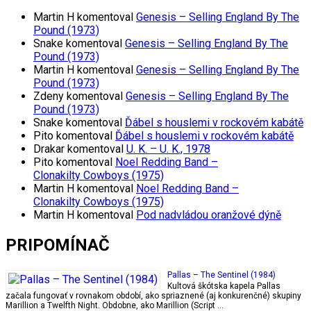
Martin H
komentoval
Genesis – Selling England By The
Pound (1973)
Snake
komentoval
Genesis – Selling England By The
Pound (1973)
Martin H
komentoval
Genesis – Selling England By The
Pound (1973)
Zdeny
komentoval
Genesis – Selling England By The
Pound (1973)
Snake
komentoval
Ďábel s houslemi v rockovém kabátě
Pito
komentoval
Ďábel s houslemi v rockovém kabátě
Drakar
komentoval
U. K. – U. K., 1978
Pito
komentoval
Noel Redding Band –
Clonakilty Cowboys (1975)
Martin H
komentoval
Noel Redding Band –
Clonakilty Cowboys (1975)
Martin H
komentoval
Pod nadvládou oranžové dýně
PRIPOMÍNAČ
Pallas – The Sentinel (1984)
Kultová škótska kapela Pallas
začala fungovať v rovnakom období, ako spriaznené (aj konkurenčné) skupiny
Marillion a Twelfth Night. Obdobne, ako Marillion (Script …