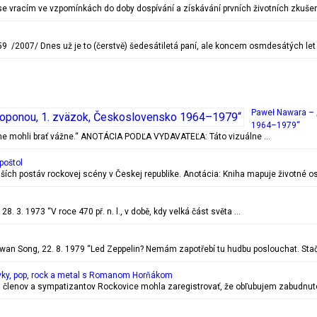
c se vracím ve vzpomínkách do doby dospívání a získávání prvních životních zkušen
 /2007/ Dnes už je to (čerstvě) šedesátiletá paní, ale koncem osmdesátých let
Paweł Nawara – 
1964–1979“
ečne mohli brať vážne.“ ANOTÁCIA PODĽA VYDAVATEĽA: Táto vizuálne …
poštol
ejších postáv rockovej scény v Českej republike. Anotácia: Kniha mapuje životn
. 3. 1973 “V roce 470 př. n. l., v době, kdy velká část světa …
 Song, 22. 8. 1979 “Led Zeppelin? Nemám zapotřebí tu hudbu poslouchat. Stač
vky, pop, rock a metal s Romanom Horňákom
 členov a sympatizantov Rockovice mohla zaregistrovať, že obľubujem zabudnuté r