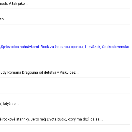
ostí. A tak jako …
 to …
„Sprievodca nahrávkami: Rock za železnou oponou, 1. zväzok, Československo
é osudy Romana Dragouna od detstva v Písku cez …
í, když se …
ockové starinky. Je to môj života budič, ktorý ma drží, dá sa …