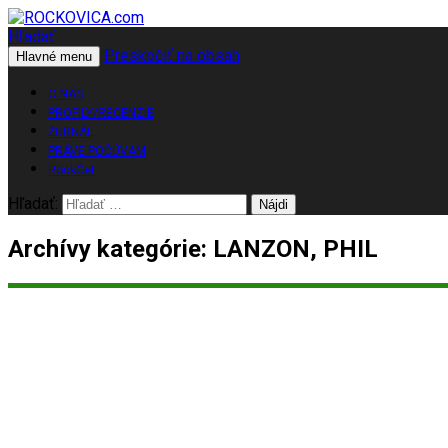
Hľadať
Preskočiť na obsah
ROCKOVICA.com
Hlavné menu
O NÁS
PROFILY/RECENZIE
ŽURNÁL
PRÁVE POČÚVAM
RockČet
Hľadať:
Archívy kategórie: LANZON, PHIL