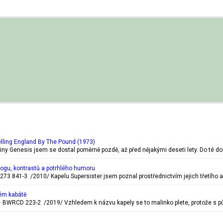
lling England By The Pound (1973)
piny Genesis jsem se dostal poměrně pozdě, až před nějakými deseti lety. Do té d
rogu, kontrastů a potrhlého humoru
273 841-3 /2010/ Kapelu Supersister jsem poznal prostřednictvím jejich třetího a
ém kabátě
BWRCD 223-2 /2019/ Vzhledem k názvu kapely se to malinko plete, protože s pů