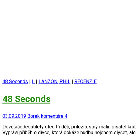
48 Seconds
|
L
|
LANZON, PHIL
|
RECENZIE
48 Seconds
03.09.2019
Borek
komentáre 4
Devětašedesátiletý otec tří dětí, příležitostný malíř, pisatel 
Vypráví příběh o dívce, která dokáže hudbu nejenom slyšet, al