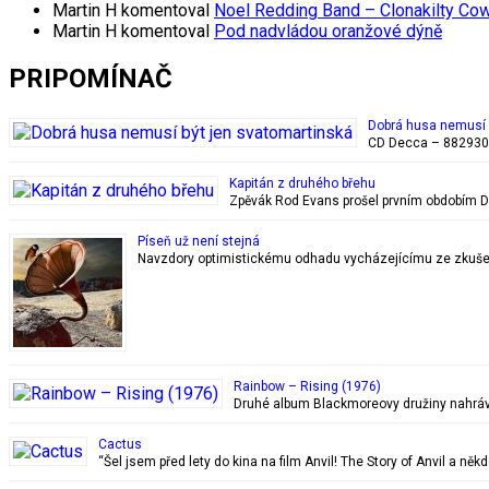
Martin H
komentoval
Noel Redding Band – Clonakilty Co
Martin H
komentoval
Pod nadvládou oranžové dýně
PRIPOMÍNAČ
Dobrá husa nemusí 
CD Decca – 8829302
Kapitán z druhého břehu
Zpěvák Rod Evans prošel prvním obdobím De
Píseň už není stejná
Navzdory optimistickému odhadu vycházejícímu ze zkušenos
Rainbow – Rising (1976)
Druhé album Blackmoreovy družiny nahrával
Cactus
“Šel jsem před lety do kina na film Anvil! The Story of Anvil a něk