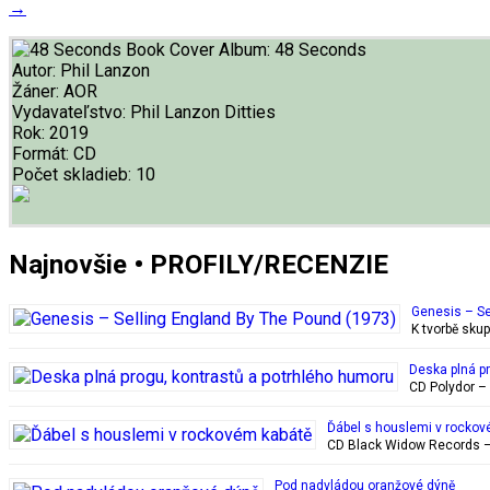
→
Album:
48 Seconds
Autor:
Phil Lanzon
Žáner:
AOR
Vydavateľstvo:
Phil Lanzon Ditties
Rok:
2019
Formát:
CD
Počet skladieb:
10
Najnovšie • PROFILY/RECENZIE
Genesis – Se
K tvorbě sku
Deska plná p
CD Polydor – 
Ďábel s houslemi v rockov
CD Black Widow Records – 
Pod nadvládou oranžové dýně