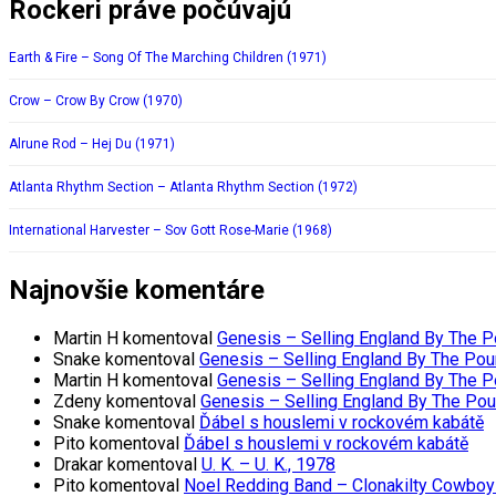
Rockeri práve počúvajú
Earth & Fire – Song Of The Marching Children (1971)
Crow – Crow By Crow (1970)
Alrune Rod – Hej Du (1971)
Atlanta Rhythm Section – Atlanta Rhythm Section (1972)
International Harvester – Sov Gott Rose-Marie (1968)
Najnovšie komentáre
Martin H
komentoval
Genesis – Selling England By The 
Snake
komentoval
Genesis – Selling England By The Pou
Martin H
komentoval
Genesis – Selling England By The 
Zdeny
komentoval
Genesis – Selling England By The Po
Snake
komentoval
Ďábel s houslemi v rockovém kabátě
Pito
komentoval
Ďábel s houslemi v rockovém kabátě
Drakar
komentoval
U. K. – U. K., 1978
Pito
komentoval
Noel Redding Band – Clonakilty Cowboy