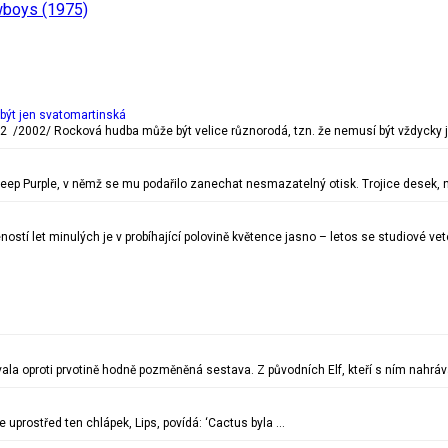
wboys (1975)
být jen svatomartinská
 /2002/ Rocková hudba může být velice různorodá, tzn. že nemusí být vždycky j
ep Purple, v němž se mu podařilo zanechat nesmazatelný otisk. Trojice desek, 
tí let minulých je v probíhající polovině květence jasno – letos se studiové v
a oproti prvotině hodně pozměněná sestava. Z původních Elf, kteří s ním nahráva
de uprostřed ten chlápek, Lips, povídá: ‘Cactus byla …