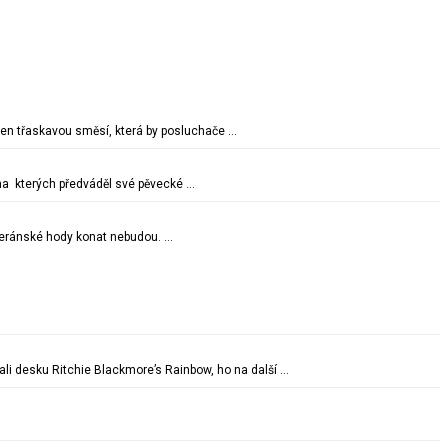
en třaskavou směsí, která by posluchače …
na kterých předváděl své pěvecké …
eteránské hody konat nebudou. …
li desku Ritchie Blackmore’s Rainbow, ho na další …