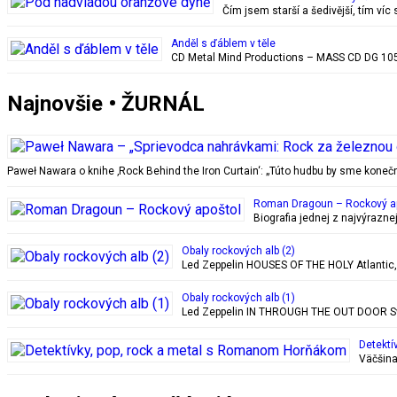
Čím jsem starší a šedivější, tím ví
Anděl s ďáblem v těle
CD Metal Mind Productions – MASS CD DG 1059
Najnovšie • ŽURNÁL
Paweł Nawara o knihe ‚Rock Behind the Iron Curtain‘: „Túto hudbu by sme kon
Roman Dragoun – Rockový a
Biografia jednej z najvýrazn
Obaly rockových alb (2)
Led Zeppelin HOUSES OF THE HOLY Atlantic, 28
Obaly rockových alb (1)
Led Zeppelin IN THROUGH THE OUT DOOR Swan
Detektí
Väčšina