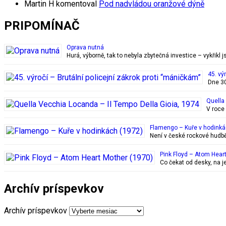
Martin H
komentoval
Pod nadvládou oranžové dýně
PRIPOMÍNAČ
Oprava nutná
Hurá, výborně, tak to nebyla zbytečná investice – vykřikl 
45. vý
Dne 30
Quella
V roce
Flamengo – Kuře v hodinká
Není v české rockové hudbě 
Pink Floyd – Atom Hear
Co čekat od desky, na j
Archív príspevkov
Archív príspevkov