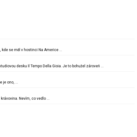
, kde se měl v hostinci Na Americe …
udiovou desku Il Tempo Della Gioia. Je to bohužel zároveň …
e je ono, …
 krávovina. Nevím, co vedlo …