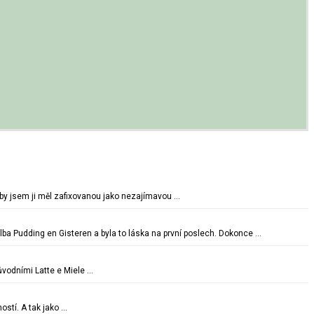
oby jsem ji měl zafixovanou jako nezajímavou …
lba Pudding en Gisteren a byla to láska na první poslech. Dokonce …
vodními Latte e Miele …
ostí. A tak jako …