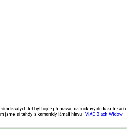
sedmdesátých let byl hojně přehráván na rockových diskotékách.
 jsme si tehdy s kamarády lámali hlavu.
VIAC
Black Widow –