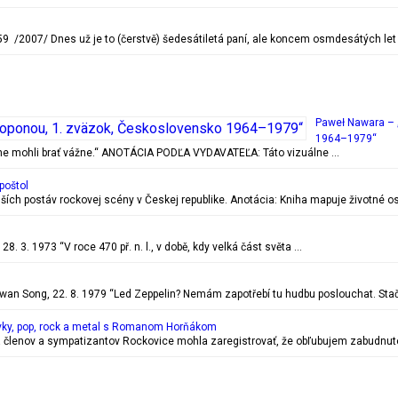
 /2007/ Dnes už je to (čerstvě) šedesátiletá paní, ale koncem osmdesátých let
Paweł Nawara – 
1964–1979“
ečne mohli brať vážne.“ ANOTÁCIA PODĽA VYDAVATEĽA: Táto vizuálne …
poštol
ejších postáv rockovej scény v Českej republike. Anotácia: Kniha mapuje životn
. 3. 1973 “V roce 470 př. n. l., v době, kdy velká část světa …
 Song, 22. 8. 1979 “Led Zeppelin? Nemám zapotřebí tu hudbu poslouchat. Stač
vky, pop, rock a metal s Romanom Horňákom
 členov a sympatizantov Rockovice mohla zaregistrovať, že obľubujem zabudnuté r