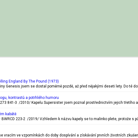
lling England By The Pound (1973)
piny Genesis jsem se dostal poměrně pozdě, až před nějakými deseti lety. Do té d
rogu, kontrastů a potrhlého humoru
273 841-3 /2010/ Kapelu Supersister jsem poznal prostřednictvím jejich třetího a
ém kabátě
BWRCD 223-2 /2019/ Vzhledem k názvu kapely se to malinko plete, protože s pů
c se vracím ve vzpomínkách do doby dospívání a získávání prvních životních zkušen