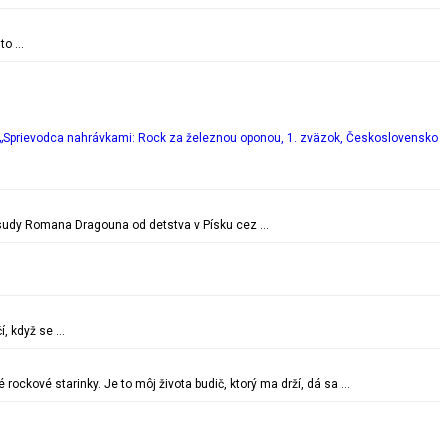
 to …
„Sprievodca nahrávkami: Rock za železnou oponou, 1. zväzok, Československo
é osudy Romana Dragouna od detstva v Písku cez …
í, když se …
ockové starinky. Je to môj života budič, ktorý ma drží, dá sa …