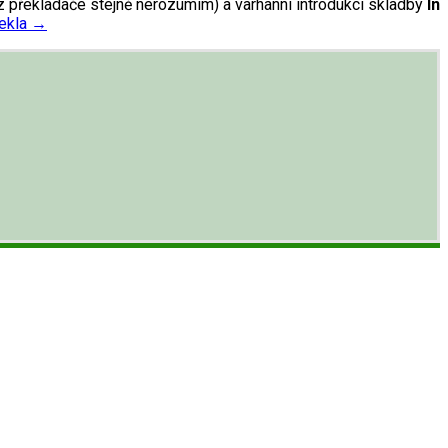
ez překladače stejně nerozumím) a varhanní introdukci skladby
In
ekla
→