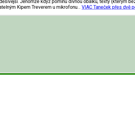
A děsivější. Jenomže když pominu divnou obálku, texty (kterým b
dolatelným Kipem Treverem u mikrofonu…
VIAC
Taneček přes dvě p