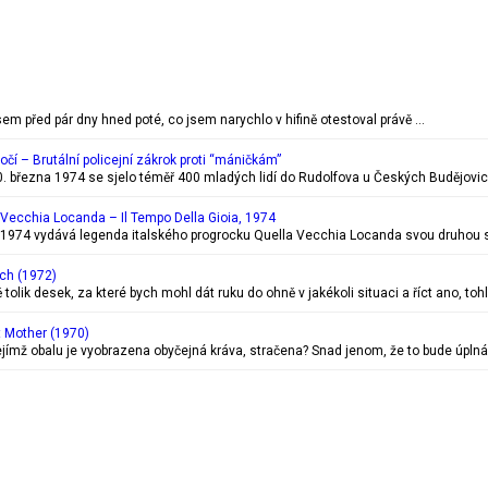
jsem před pár dny hned poté, co jsem narychlo v hifině otestoval právě …
ročí – Brutální policejní zákrok proti “máničkám”
. března 1974 se sjelo téměř 400 mladých lidí do Rudolfova u Českých Budějovic
 Vecchia Locanda ‎– Il Tempo Della Gioia, 1974
 1974 vydává legenda italského progrocku Quella Vecchia Locanda svou druhou st
ch (1972)
tolik desek, za které bych mohl dát ruku do ohně v jakékoli situaci a říct ano, tohl
t Mother (1970)
ejímž obalu je vyobrazena obyčejná kráva, stračena? Snad jenom, že to bude úplná