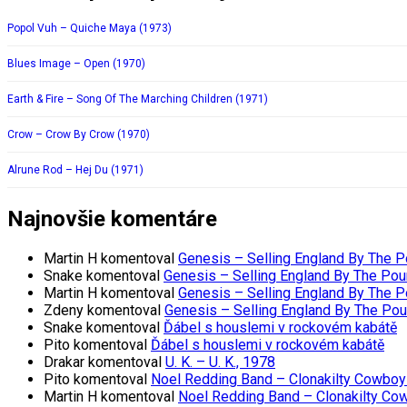
Popol Vuh – Quiche Maya (1973)
Blues Image – Open (1970)
Earth & Fire – Song Of The Marching Children (1971)
Crow – Crow By Crow (1970)
Alrune Rod – Hej Du (1971)
Najnovšie komentáre
Martin H
komentoval
Genesis – Selling England By The 
Snake
komentoval
Genesis – Selling England By The Pou
Martin H
komentoval
Genesis – Selling England By The 
Zdeny
komentoval
Genesis – Selling England By The Po
Snake
komentoval
Ďábel s houslemi v rockovém kabátě
Pito
komentoval
Ďábel s houslemi v rockovém kabátě
Drakar
komentoval
U. K. – U. K., 1978
Pito
komentoval
Noel Redding Band – Clonakilty Cowboy
Martin H
komentoval
Noel Redding Band – Clonakilty Co