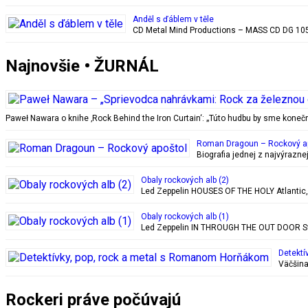
Anděl s ďáblem v těle
CD Metal Mind Productions – MASS CD DG 1059
Najnovšie • ŽURNÁL
Paweł Nawara o knihe ‚Rock Behind the Iron Curtain‘: „Túto hudbu by sme kon
Roman Dragoun – Rockový a
Biografia jednej z najvýrazn
Obaly rockových alb (2)
Led Zeppelin HOUSES OF THE HOLY Atlantic, 28
Obaly rockových alb (1)
Led Zeppelin IN THROUGH THE OUT DOOR Swan
Detektí
Väčšina
Rockeri práve počúvajú