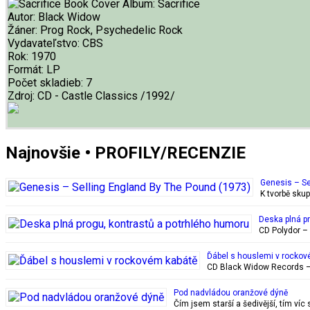
Album:
Sacrifice
Autor:
Black Widow
Žáner:
Prog Rock, Psychedelic Rock
Vydavateľstvo:
CBS
Rok:
1970
Formát:
LP
Počet skladieb:
7
Zdroj:
CD - Castle Classics /1992/
Najnovšie • PROFILY/RECENZIE
Genesis – Se
K tvorbě sku
Deska plná p
CD Polydor – 
Ďábel s houslemi v rockov
CD Black Widow Records – 
Pod nadvládou oranžové dýně
Čím jsem starší a šedivější, tím ví