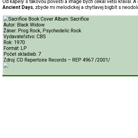
Od kapely s takovou pověstí a image bych čekal větší kravál. 
Ancient Days
, zbyde mi melodickej a chytlavej bigbít s neo
Album:
Sacrifice
Autor:
Black Widow
Žáner:
Prog Rock, Psychedelic Rock
Vydavateľstvo:
CBS
Rok:
1970
Formát:
LP
Počet skladieb:
7
Zdroj:
CD Repertoire Records – REP 4967 /2001/