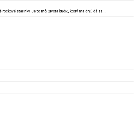
ockové starinky. Je to môj života budič, ktorý ma drží, dá sa …