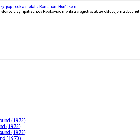
vky, pop, rock a metal s Romanom Horňákom
 členov a sympatizantov Rockovice mohla zaregistrovať, že obľubujem zabudnuté r
Pound (1973)
nd (1973)
Pound (1973)
und (1973)