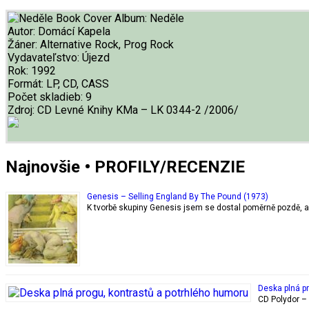
Album:
Neděle
Autor:
Domácí Kapela
Žáner:
Alternative Rock, Prog Rock
Vydavateľstvo:
Újezd
Rok:
1992
Formát:
LP, CD, CASS
Počet skladieb:
9
Zdroj:
CD Levné Knihy KMa ‎– LK 0344-2 /2006/
Najnovšie • PROFILY/RECENZIE
Genesis – Selling England By The Pound (1973)
K tvorbě skupiny Genesis jsem se dostal poměrně pozdě, až
Deska plná p
CD Polydor – 