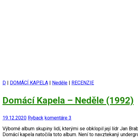
D
|
DOMÁCÍ KAPELA
|
Neděle
|
RECENZIE
Domácí Kapela – Neděle (1992)
19.12.2020
Ryback
komentáre 3
Výborné album skupiny lidí, kterými se obklopil její lídr Jan 
Domácí kapela natočila to
t
o album. Není to navztekaný undergro