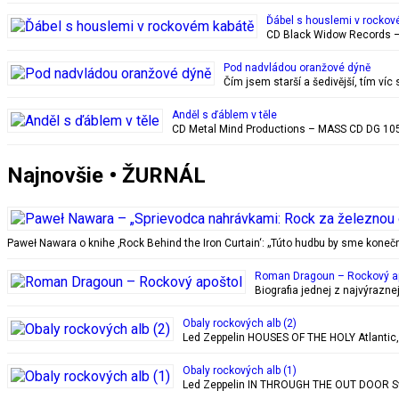
Ďábel s houslemi v rockov
CD Black Widow Records – 
Pod nadvládou oranžové dýně
Čím jsem starší a šedivější, tím ví
Anděl s ďáblem v těle
CD Metal Mind Productions – MASS CD DG 1059
Najnovšie • ŽURNÁL
Paweł Nawara o knihe ‚Rock Behind the Iron Curtain‘: „Túto hudbu by sme kon
Roman Dragoun – Rockový a
Biografia jednej z najvýrazn
Obaly rockových alb (2)
Led Zeppelin HOUSES OF THE HOLY Atlantic, 28
Obaly rockových alb (1)
Led Zeppelin IN THROUGH THE OUT DOOR Swan