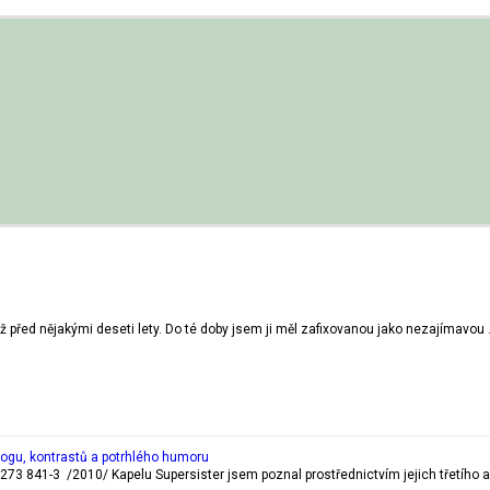
 před nějakými deseti lety. Do té doby jsem ji měl zafixovanou jako nezajímavou
rogu, kontrastů a potrhlého humoru
273 841-3 /2010/ Kapelu Supersister jsem poznal prostřednictvím jejich třetího a