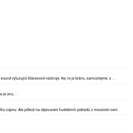
…
sound vyluzující klávesové nástroje. Ne, to je bráno, samozřejmě, s …
e je ono, …
o zájmu. Ale jelikož na objevování hudebních pokladů z minulosti není …