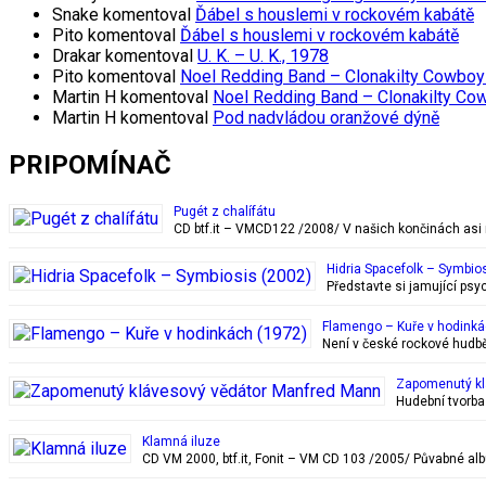
Snake
komentoval
Ďábel s houslemi v rockovém kabátě
Pito
komentoval
Ďábel s houslemi v rockovém kabátě
Drakar
komentoval
U. K. – U. K., 1978
Pito
komentoval
Noel Redding Band – Clonakilty Cowboy
Martin H
komentoval
Noel Redding Band – Clonakilty Co
Martin H
komentoval
Pod nadvládou oranžové dýně
PRIPOMÍNAČ
Pugét z chalífátu
CD btf.it – VMCD122 /2008/ V našich končinách asi ne
Hidria Spacefolk ‎– Symbio
Představte si jamující psy
Flamengo – Kuře v hodinká
Není v české rockové hudbě 
Zapomenutý kl
Hudební tvorba
Klamná iluze
CD VM 2000, btf.it, Fonit ‎– VM CD 103 /2005/ Půvabné alb