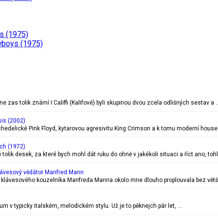
s (1975)
wboys (1975)
 zas tolik známí I Califfi (Kalifové) byli skupinou dvou zcela odlišných sestav a 
sis (2002)
chedelické Pink Floyd, kytarovou agresivitu King Crimson a k tomu moderní house 
ch (1972)
tolik desek, za které bych mohl dát ruku do ohně v jakékoli situaci a říct ano, tohl
ávesový vědátor Manfred Mann
 klávesového kouzelníka Manfreda Manna okolo mne dlouho proplouvala bez většíh
um v typicky italském, melodickém stylu. Už je to pěknejch pár let, …