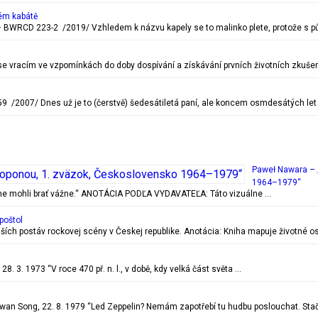
ém kabátě
BWRCD 223-2 /2019/ Vzhledem k názvu kapely se to malinko plete, protože s pů
c se vracím ve vzpomínkách do doby dospívání a získávání prvních životních zkušen
 /2007/ Dnes už je to (čerstvě) šedesátiletá paní, ale koncem osmdesátých let
Paweł Nawara – 
1964–1979“
ečne mohli brať vážne.“ ANOTÁCIA PODĽA VYDAVATEĽA: Táto vizuálne …
poštol
ejších postáv rockovej scény v Českej republike. Anotácia: Kniha mapuje životn
. 3. 1973 “V roce 470 př. n. l., v době, kdy velká část světa …
 Song, 22. 8. 1979 “Led Zeppelin? Nemám zapotřebí tu hudbu poslouchat. Stač