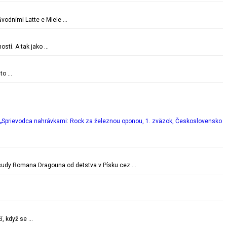
vodními Latte e Miele …
ostí. A tak jako …
 to …
„Sprievodca nahrávkami: Rock za železnou oponou, 1. zväzok, Československo
é osudy Romana Dragouna od detstva v Písku cez …
í, když se …