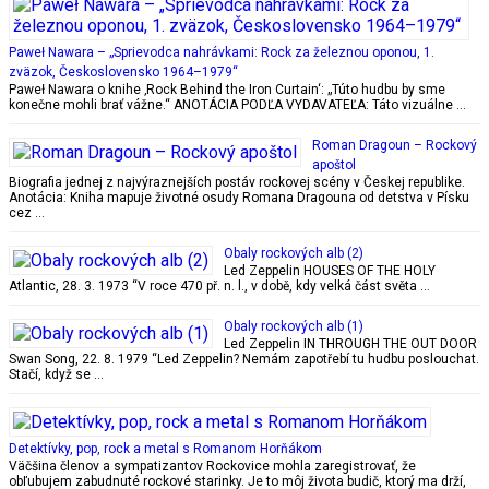
Paweł Nawara – „Sprievodca nahrávkami: Rock za železnou oponou, 1.
zväzok, Československo 1964–1979“
Paweł Nawara o knihe ‚Rock Behind the Iron Curtain‘: „Túto hudbu by sme
konečne mohli brať vážne.“ ANOTÁCIA PODĽA VYDAVATEĽA: Táto vizuálne …
Roman Dragoun – Rockový
apoštol
Biografia jednej z najvýraznejších postáv rockovej scény v Českej republike.
Anotácia: Kniha mapuje životné osudy Romana Dragouna od detstva v Písku
cez …
Obaly rockových alb (2)
Led Zeppelin HOUSES OF THE HOLY
Atlantic, 28. 3. 1973 “V roce 470 př. n. l., v době, kdy velká část světa …
Obaly rockových alb (1)
Led Zeppelin IN THROUGH THE OUT DOOR
Swan Song, 22. 8. 1979 “Led Zeppelin? Nemám zapotřebí tu hudbu poslouchat.
Stačí, když se …
Detektívky, pop, rock a metal s Romanom Horňákom
Väčšina členov a sympatizantov Rockovice mohla zaregistrovať, že
obľubujem zabudnuté rockové starinky. Je to môj života budič, ktorý ma drží,