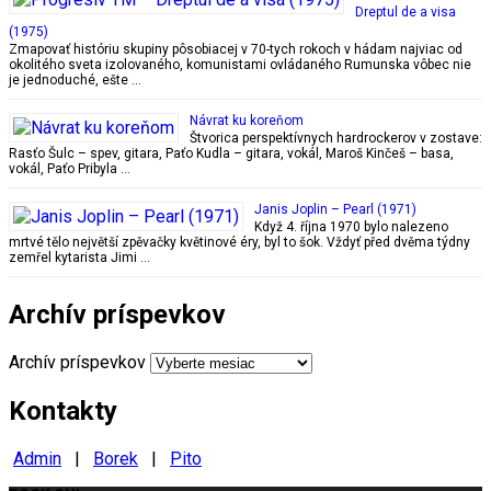
Dreptul de a visa
(1975)
Zmapovať históriu skupiny pôsobiacej v 70-tych rokoch v hádam najviac od
okolitého sveta izolovaného, komunistami ovládaného Rumunska vôbec nie
je jednoduché, ešte …
Návrat ku koreňom
Štvorica perspektívnych hardrockerov v zostave:
Rasťo Šulc – spev, gitara, Paťo Kudla – gitara, vokál, Maroš Kinčeš – basa,
vokál, Paťo Pribyla …
Janis Joplin – Pearl (1971)
Když 4. října 1970 bylo nalezeno
mrtvé tělo největší zpěvačky květinové éry, byl to šok. Vždyť před dvěma týdny
zemřel kytarista Jimi …
Archív príspevkov
Archív príspevkov
Kontakty
Admin
|
Borek
|
Pito