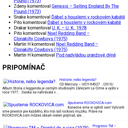
Pound (1973)
Zdeny
komentoval
Genesis – Selling England By The
Pound (1973)
Snake
komentoval
Ďábel s houslemi v rockovém kabátě
Pito
komentoval
Ďábel s houslemi v rockovém kabátě
Drakar
komentoval
U. K. – U. K., 1978
Pito
komentoval
Noel Redding Band –
Clonakilty Cowboys (1975)
Martin H
komentoval
Noel Redding Band –
Clonakilty Cowboys (1975)
Martin H
komentoval
Pod nadvládou oranžové dýně
PRIPOMÍNAČ
Historie, nebo legenda?
CD Mercury – UICY-94527 /2010/
Album Storia o leggenda je osmým studiovým zářezem Le Orme a vyšlo v
roce 1977… Deska se nahrávala v …
Spustenie ROCKOVICA.com
Konečne sme si splnili sen! Vytvorili
sme priestor pre každého, kto má rád rockovú muziku. Práve na
ROCKOVICA.com môžeš obsah nielen prijímať, ale …
Progresiv TM –