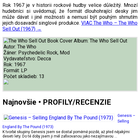
Rok 1967 je v historii rockové hudby velice důležitý. Mnozí
hudebníci si uvědomují, že formát dlouhohrající desky jim
může dávat i jiné možnosti a nemusí být pouhým shrnutím
jejich dosavadní singlové produkce.
VIAC
The Who – The Who
Sell Out (1967)
→
Album:
The Who Sell Out
Autor:
The Who
Žáner:
Psychedelic Rock, Mod
Vydavateľstvo:
Decca
Rok:
1967
Formát:
LP
Počet skladieb:
13
Najnovšie • PROFILY/RECENZIE
Genesis –
Selling
England By The Pound (1973)
K tvorbě skupiny Genesis jsem se dostal poměrně pozdě, až před nějakými
deseti lety. Do té doby jsem ji měl zafixovanou jako nezajímavou …