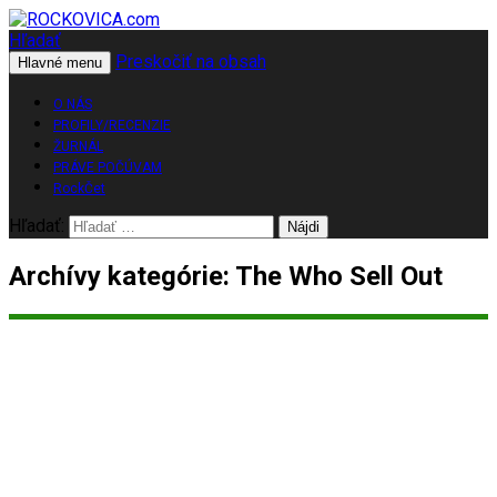
Hľadať
Preskočiť na obsah
ROCKOVICA.com
Hlavné menu
O NÁS
PROFILY/RECENZIE
ŽURNÁL
PRÁVE POČÚVAM
RockČet
Hľadať:
Archívy kategórie: The Who Sell Out