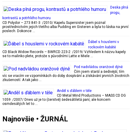
Deska plná
progu,
kontrastů a potrhlého humoru
CD Polydor – 273 841-3 /2010/ Kapelu Supersister jsem poznal
prostřednictvím jejich třetího alba Pudding en Gisteren a byla to láska na první
poslech. Dokonce …
Ďábel s houslemi v
rockovém kabátě
CD Black Widow Records – BWRCD 223-2 /2019/ Vzhledem k názvu kapely
se to malinko plete, protože s původními Latte e Miele …
Pod nadvládou oranžové dýně
Čím jsem starší a šedivější, tím
víc se vracím ve vzpomínkách do doby dospívání a získávání prvních životních
zkušeností. A tak jako …
Anděl s ďáblem v těle
CD Metal Mind Productions – MASS CD DG
1059 /2007/ Dnes už je to (čerstvě) šedesátiletá paní, ale koncem
osmdesátých let to …
Najnovšie • ŽURNÁL