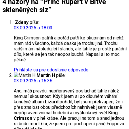
4 názory na “Princ Rupert v Bitvě
skleněných slz”
Zdeny
píše:
03.09.2025 o 18:03
King Crimson patřili a pořád patří ke skupinám od nichž
mám rád všechno, každá deska je trochu jiná. Trochu
radši mám následující Islands, ale tahle je prostě parádní
dílo, které se jen tak neoposlouchá. Napsal si to moc
pěkně.
Prihláste sa pre odoslanie odpovede
Martin H
píše:
03.09.2025 o 16:36
Ano, máš pravdu, nepřipravený posluchač tuhle nálož
nemusí skousnout. Když jsem si po dlouhém váhání
konečně album
Lizard
pořídil, byl jsem překvapen, že i
přes znalost obou předchozích nahrávek jsem vlastně
nepřipraven vnímat hudební a myšlenkový svět
King
Crimson
v plné kráse. Ale pracuji na tom a snad jednou
si budu moct říci, že jsem pro pochopení páně Frippova