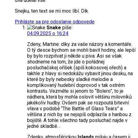
díla udělal vše.
Snejku, ten text se mi moc líbí. Dík.
Prihláste sa pre odoslanie odpovede
Snake
píše:
04.09.2025 o 16:24
Zdeny, Martine: díky za vaše názory a komentáře.
O tý desce bychom se mohli bavit hodiny, ale lepší
by bylo rozpitvat ji někde u piva. Asi se však
shodneme na tom, že jde o pořádnej
posluchačskej oříšek (spíš kokosovej ořech) a
takhle z hlavy si nedokážu vybavit jinou desku, na
které by byly nebesky sladké melodie a
komplikovaný hudební doprovod v tak ostrém
kontrastu. Vezměte si jenom to “Bolero”, to je
nádhera, která by mohla oslovit většinu milovníků
jakékoliv hudby. Ovšem pak se rozpoutá bitevní
vřava v podobě “The Battle of Glass Tears” a
většina z nich by se nejspíš odplazila s hanbou z
bojiště. A tohle všechno tady posluchač najde v
jedné skladbě…
Zdenku, atmosférickou
Islands
miluju a časem ji