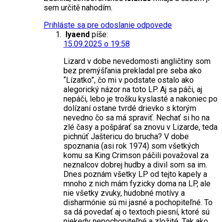
sem určitě nahodím.
Prihláste sa pre odoslanie odpovede
lyaend
píše:
15.09.2025 o 19:58
Lizard v dobe nevedomosti angličtiny som
bez premýšľania prekladal pre seba ako
“Lízatko”, čo mi v podstate ostalo ako
alegorický názor na toto LP. Aj sa páči, aj
nepáči, lebo je trošku kyslasté a nakoniec po
dolízaní ostane tvrdé drievko s ktorým
nevedno čo sa má spraviť. Nechať si ho na
zlé časy a pošpárať sa znovu v Lizarde, teda
pichnúť Jaštericu do brucha? V dobe
spoznania (asi rok 1974) som všetkých
komu sa King Crimson páčili považoval za
neznalcov dobrej hudby a divil som sa im.
Dnes poznám všetky LP od tejto kapely a
mnoho z nich mám fyzicky doma na LP, ale
nie všetky zvuky, hudobné motívy a
disharmónie sú mi jasné a pochopiteľné. To
sa dá povedať aj o textoch piesní, ktoré sú
niekedy nepochopiteľné a zložité. Tak ako