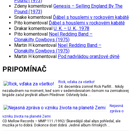
Pound (1973)
Zdeny
komentoval
Genesis – Selling England By The
Pound (1973)
Snake
komentoval
Ďábel s houslemi v rockovém kabátě
Pito
komentoval
Ďábel s houslemi v rockovém kabátě
Drakar
komentoval
U. K. – U. K., 1978
Pito
komentoval
Noel Redding Band –
Clonakilty Cowboys (1975)
Martin H
komentoval
Noel Redding Band –
Clonakilty Cowboys (1975)
Martin H
komentoval
Pod nadvládou oranžové dýně
PRIPOMÍNAČ
Rick, vďaka za všetko!
24. decembra zomrel Rick Parfitt… Nikdy
nezabudnem na moment, keď som v sedemdesiatom ôsmom na zemiakovej
brigáde začul prvýkrát album Piledriver. Odvtedy bola …
Nejasná
zpráva o
vzniku života na planetě Zemi
CD Mellow Records ‎– MMP 111 /1992/ Škaredější obal abys pohledal, ale
muzika je to dobrá. Dokonce dost dobrá. Jediné album římských …