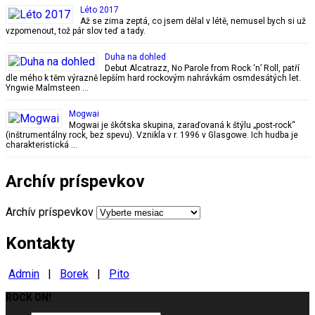
Léto 2017
Až se zima zeptá, co jsem dělal v létě, nemusel bych si už
vzpomenout, tož pár slov teď a tady.
Duha na dohled
Debut Alcatrazz, No Parole from Rock ‘n’ Roll, patří
dle mého k těm výrazně lepším hard rockovým nahrávkám osmdesátých let.
Yngwie Malmsteen …
Mogwai
Mogwai je škótska skupina, zaraďovaná k štýlu „post-rock“
(inštrumentálny rock, bez spevu). Vznikla v r. 1996 v Glasgowe. Ich hudba je
charakteristická …
Archív príspevkov
Archív príspevkov
Kontakty
Admin
|
Borek
|
Pito
ROCK ON!