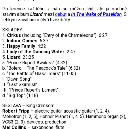
Preference každého z nás se můžou lišit, ale já osobně
stavím album
Lizard
mezi
debut
a
In The Wake of Poseidon
. S
lehkým zaváháním čtyři hvězdičky.
SKLADBY:
1.
Cirkus
(including “Entry of the Chameleons”) 6:27
2.
Indoor Games
5:37
3.
Happy Family
4:22
4.
Lady of the Dancing Water
2:47
5.
Lizard
23:25
a. “Prince Rupert Awakes” (4:32)
b. “Bolero – The Peacock’s Tale” (6:32)
c. “The Battle of Glass Tears” (11:05)
I. “Dawn Song”
II. “Last Skirmish”
III. “Prince Rupert’s Lament”
d. “Big Top” (1:18)
SESTAVA – King Crimson:
Robert Fripp
– electric guitar, acoustic guitar (1, 2, 4),
Mellotron (1, 2, 5), Hohner Pianet (1, 4, 5), Hammond organ (2),
VCS3 (2, 3), devices, production
Mel Collins
– saxophone, flute