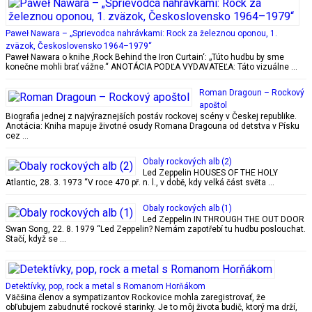
Paweł Nawara – „Sprievodca nahrávkami: Rock za železnou oponou, 1.
zväzok, Československo 1964–1979“
Paweł Nawara o knihe ‚Rock Behind the Iron Curtain‘: „Túto hudbu by sme
konečne mohli brať vážne.“ ANOTÁCIA PODĽA VYDAVATEĽA: Táto vizuálne …
Roman Dragoun – Rockový
apoštol
Biografia jednej z najvýraznejších postáv rockovej scény v Českej republike.
Anotácia: Kniha mapuje životné osudy Romana Dragouna od detstva v Písku
cez …
Obaly rockových alb (2)
Led Zeppelin HOUSES OF THE HOLY
Atlantic, 28. 3. 1973 “V roce 470 př. n. l., v době, kdy velká část světa …
Obaly rockových alb (1)
Led Zeppelin IN THROUGH THE OUT DOOR
Swan Song, 22. 8. 1979 “Led Zeppelin? Nemám zapotřebí tu hudbu poslouchat.
Stačí, když se …
Detektívky, pop, rock a metal s Romanom Horňákom
Väčšina členov a sympatizantov Rockovice mohla zaregistrovať, že
obľubujem zabudnuté rockové starinky. Je to môj života budič, ktorý ma drží,