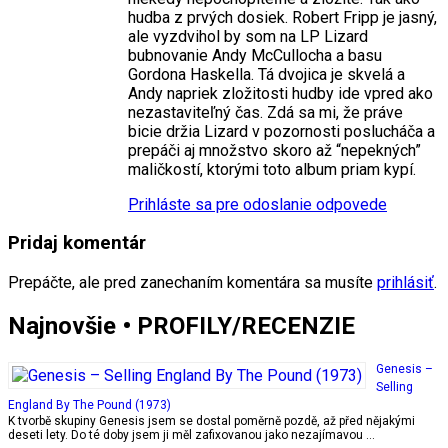
hudba z prvých dosiek. Robert Fripp je jasný,
ale vyzdvihol by som na LP Lizard
bubnovanie Andy McCullocha a basu
Gordona Haskella. Tá dvojica je skvelá a
Andy napriek zložitosti hudby ide vpred ako
nezastaviteľný čas. Zdá sa mi, že práve
bicie držia Lizard v pozornosti poslucháča a
prepáči aj množstvo skoro až “nepekných”
maličkostí, ktorými toto album priam kypí.
Prihláste sa pre odoslanie odpovede
Pridaj komentár
Prepáčte, ale pred zanechaním komentára sa musíte
prihlásiť
.
Najnovšie • PROFILY/RECENZIE
Genesis –
Selling
England By The Pound (1973)
K tvorbě skupiny Genesis jsem se dostal poměrně pozdě, až před nějakými
deseti lety. Do té doby jsem ji měl zafixovanou jako nezajímavou …