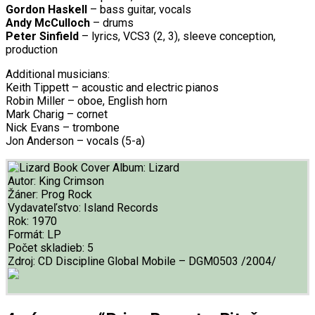
Gordon Haskell
– bass guitar, vocals
Andy McCulloch
– drums
Peter Sinfield
– lyrics, VCS3 (2, 3), sleeve conception,
production
Additional musicians:
Keith Tippett – acoustic and electric pianos
Robin Miller – oboe, English horn
Mark Charig – cornet
Nick Evans – trombone
Jon Anderson – vocals (5-a)
Album:
Lizard
Autor:
King Crimson
Žáner:
Prog Rock
Vydavateľstvo:
Island Records
Rok:
1970
Formát:
LP
Počet skladieb:
5
Zdroj:
CD Discipline Global Mobile – DGM0503 /2004/