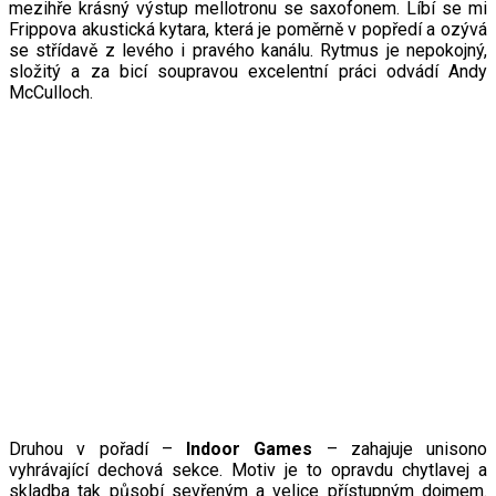
mezihře krásný výstup mellotronu se saxofonem. Líbí se mi
Frippova akustická kytara, která je poměrně v popředí a ozývá
se střídavě z levého i pravého kanálu. Rytmus je nepokojný,
složitý a za bicí soupravou excelentní práci odvádí Andy
McCulloch.
Druhou v pořadí –
Indoor Games
– zahajuje unisono
vyhrávající dechová sekce. Motiv je to opravdu chytlavej a
skladba tak působí sevřeným a velice přístupným dojmem.