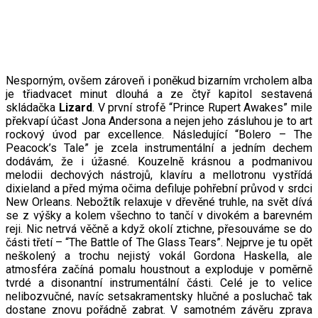
Nesporným, ovšem zároveň i poněkud bizarním vrcholem alba
je třiadvacet minut dlouhá a ze čtyř kapitol sestavená
skládačka
Lizard
. V první strofě “Prince Rupert Awakes” mile
překvapí účast Jona Andersona a nejen jeho zásluhou je to art
rockový úvod par excellence. Následující “Bolero – The
Peacock’s Tale” je zcela instrumentální a jedním dechem
dodávám, že i úžasné. Kouzelně krásnou a podmanivou
melodii dechových nástrojů, klavíru a mellotronu vystřídá
dixieland a před mýma očima defiluje pohřební průvod v srdci
New Orleans. Nebožtík relaxuje v dřevěné truhle, na svět dívá
se z výšky a kolem všechno to tančí v divokém a barevném
reji. Nic netrvá věčně a když okolí ztichne, přesouváme se do
části třetí – “The Battle of The Glass Tears”. Nejprve je tu opět
neškolený a trochu nejistý vokál Gordona Haskella, ale
atmosféra začíná pomalu houstnout a exploduje v poměrně
tvrdé a disonantní instrumentální části. Celé je to velice
nelibozvučné, navíc setsakramentsky hlučné a posluchač tak
dostane znovu pořádně zabrat. V samotném závěru zprava