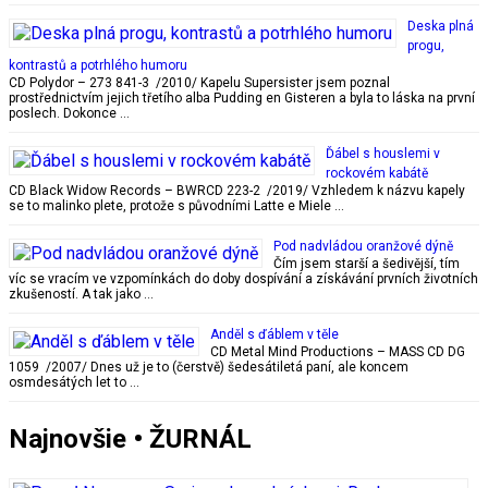
Deska plná
progu,
kontrastů a potrhlého humoru
CD Polydor – 273 841-3 /2010/ Kapelu Supersister jsem poznal
prostřednictvím jejich třetího alba Pudding en Gisteren a byla to láska na první
poslech. Dokonce …
Ďábel s houslemi v
rockovém kabátě
CD Black Widow Records – BWRCD 223-2 /2019/ Vzhledem k názvu kapely
se to malinko plete, protože s původními Latte e Miele …
Pod nadvládou oranžové dýně
Čím jsem starší a šedivější, tím
víc se vracím ve vzpomínkách do doby dospívání a získávání prvních životních
zkušeností. A tak jako …
Anděl s ďáblem v těle
CD Metal Mind Productions – MASS CD DG
1059 /2007/ Dnes už je to (čerstvě) šedesátiletá paní, ale koncem
osmdesátých let to …
Najnovšie • ŽURNÁL