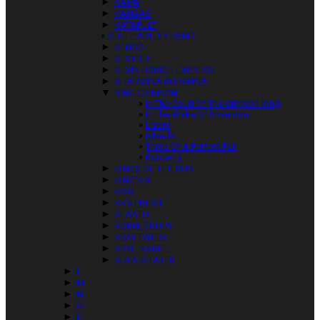
►
KAIPA
►
KANSAS
►
KATAPULT
KEEF HARTLEY BAND
►
KENSO
►
KESTREL
►
KEVIN BORICH EXPRESS
►
KHARMINA BURANNA
▼
KING CRIMSON
In The Court Of The Crimson King
In The Wake Of Poseidon
Lizard
Islands
Three Of A Perfect Pair
Koncerty
►
KINGS OF THE SUN
►
KING’S X
►
KISS
►
KK’s PRIEST
►
KLAATU
►
KORNI GRUPA
►
KRAFTWERK
►
KRYL, KAREL
►
KULA SHAKER
►
L
►
M
►
N
►
O
►
P