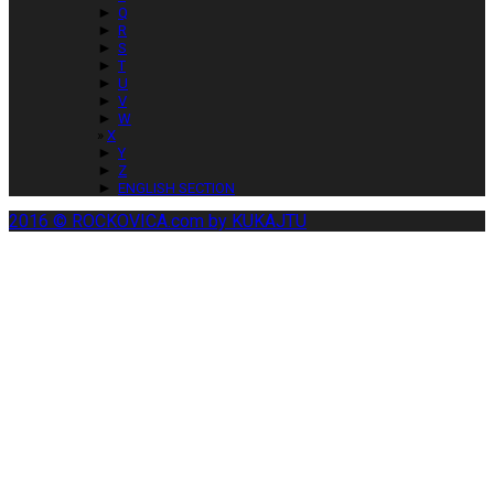
►
Q
►
R
►
S
►
T
►
U
►
V
►
W
X
►
Y
►
Z
►
ENGLISH SECTION
2016 © ROCKOVICA.com by KUKAJTU