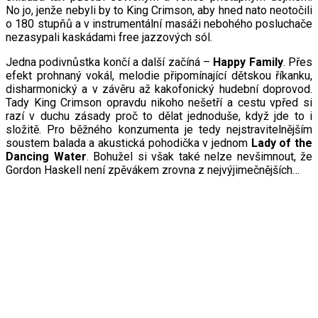
No jo, jenže nebyli by to King Crimson, aby hned nato neotočili
o 180 stupňů a v instrumentální masáži nebohého posluchače
nezasypali kaskádami free jazzových sól.
Jedna podivnůstka končí a další začíná –
Happy Family
. Přes
efekt prohnaný vokál, melodie připomínající dětskou říkanku,
disharmonický a v závěru až kakofonický hudební doprovod.
Tady King Crimson opravdu nikoho nešetří a cestu vpřed si
razí v duchu zásady proč to dělat jednoduše, když jde to i
složitě. Pro běžného konzumenta je tedy nejstravitelnějším
soustem balada a akustická pohodička v jednom
Lady of the
Dancing Water
. Bohužel si však také nelze nevšimnout, že
Gordon Haskell není zpěvákem zrovna z nejvýjimečnějších…