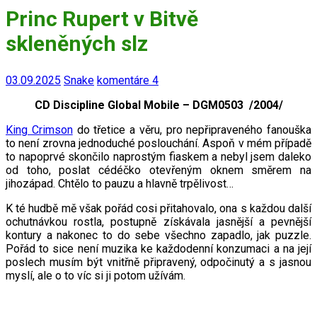
Princ Rupert v Bitvě
skleněných slz
03.09.2025
Snake
komentáre 4
CD Discipline Global Mobile – DGM0503 /2004/
King Crimson
do třetice a věru, pro nepřipraveného fanouška
to není zrovna jednoduché poslouchání. Aspoň v mém případě
to napoprvé skončilo naprostým fiaskem a nebyl jsem daleko
od toho, poslat cédéčko otevřeným oknem směrem na
jihozápad. Chtělo to pauzu a hlavně trpělivost…
K té hudbě mě však pořád cosi přitahovalo, ona s každou další
ochutnávkou rostla, postupně získávala jasnější a pevnější
kontury a nakonec to do sebe všechno zapadlo, jak puzzle.
Pořád to sice není muzika ke každodenní konzumaci a na její
poslech musím být vnitřně připravený, odpočinutý a s jasnou
myslí, ale o to víc si ji potom užívám.