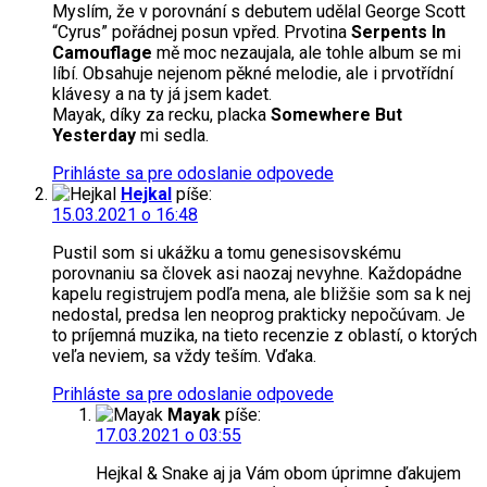
Myslím, že v porovnání s debutem udělal George Scott
“Cyrus” pořádnej posun vpřed. Prvotina
Serpents In
Camouflage
mě moc nezaujala, ale tohle album se mi
líbí. Obsahuje nejenom pěkné melodie, ale i prvotřídní
klávesy a na ty já jsem kadet.
Mayak, díky za recku, placka
Somewhere But
Yesterday
mi sedla.
Prihláste sa pre odoslanie odpovede
Hejkal
píše:
15.03.2021 o 16:48
Pustil som si ukážku a tomu genesisovskému
porovnaniu sa človek asi naozaj nevyhne. Každopádne
kapelu registrujem podľa mena, ale bližšie som sa k nej
nedostal, predsa len neoprog prakticky nepočúvam. Je
to príjemná muzika, na tieto recenzie z oblastí, o ktorých
veľa neviem, sa vždy teším. Vďaka.
Prihláste sa pre odoslanie odpovede
Mayak
píše:
17.03.2021 o 03:55
Hejkal & Snake aj ja Vám obom úprimne ďakujem