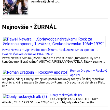
osmdesátých let to …
Najnovšie • ŽURNÁL
Paweł Nawara – „Sprievodca nahrávkami: Rock za železnou oponou, 1.
zväzok, Československo 1964–1979“
Paweł Nawara o knihe ‚Rock Behind the Iron Curtain‘: „Túto hudbu by sme
konečne mohli brať vážne.“ ANOTÁCIA PODĽA VYDAVATEĽA: Táto vizuálne …
Roman Dragoun – Rockový
apoštol
Biografia jednej z najvýraznejších postáv rockovej scény v Českej republike.
Anotácia: Kniha mapuje životné osudy Romana Dragouna od detstva v Písku
cez …
Obaly rockových alb (2)
Led Zeppelin HOUSES OF THE HOLY
Atlantic, 28. 3. 1973 “V roce 470 př. n. l., v době, kdy velká část světa …