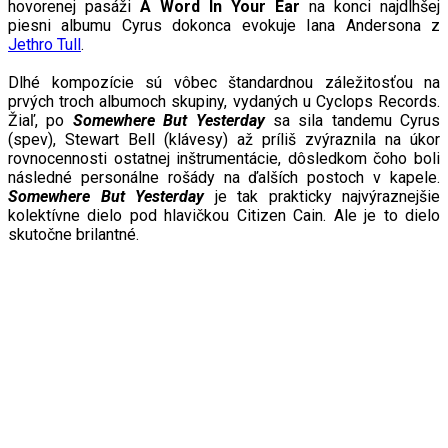
hovorenej pasáži
A Word In Your Ear
na konci najdlhšej
piesni
albumu Cyrus dokonca evokuje Iana Andersona z
Jethro Tull
.
Dlhé kompozície sú vôbec štandardnou záležitosťou na
prvých troch alb
umoch
skupin
y, vydaných u Cyclops Records.
Žiaľ, po
Somewhere But Yesterday
sa sila tandemu Cyrus
(spev), St
ew
art Bell (klávesy) až príliš zvýraznila na úkor
rovnocennosti ostatnej inštrumentácie, dôsledkom čoho boli
následné personálne rošády na ďalších postoch v kapele.
Somewhere But Yesterday
je tak prakticky najvýraznejšie
kolektívne dielo pod hlavičkou Citizen Cain. Ale je to dielo
skutočne brilantné.