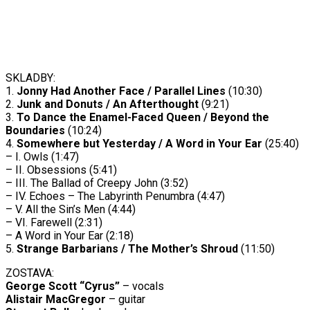
SKLADBY:
1.
Jonny Had Another Face / Parallel Lines
(10:30)
2.
Junk and Donuts / An Afterthought
(9:21)
3.
To Dance the Enamel-Faced Queen / Beyond the
Boundaries
(10:24)
4.
Somewhere but Yesterday / A Word in Your Ear
(25:40)
– I. Owls (1:47)
– II. Obsessions (5:41)
– III. The Ballad of Creepy John (3:52)
– IV. Echoes – The Labyrinth Penumbra (4:47)
– V. All the Sin’s Men (4:44)
– VI. Farewell (2:31)
– A Word in Your Ear (2:18)
5.
Strange Barbarians / The Mother’s Shroud
(11:50)
ZOSTAVA:
George Scott “Cyrus”
– vocals
Alistair MacGregor
– guitar