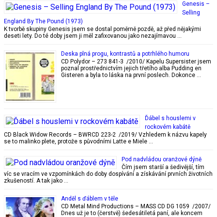
Genesis –
Selling
England By The Pound (1973)
K tvorbě skupiny Genesis jsem se dostal poměrně pozdě, až před nějakými
deseti lety. Do té doby jsem ji měl zafixovanou jako nezajímavou …
Deska plná progu, kontrastů a potrhlého humoru
CD Polydor – 273 841-3 /2010/ Kapelu Supersister jsem
poznal prostřednictvím jejich třetího alba Pudding en
Gisteren a byla to láska na první poslech. Dokonce …
Ďábel s houslemi v
rockovém kabátě
CD Black Widow Records – BWRCD 223-2 /2019/ Vzhledem k názvu kapely
se to malinko plete, protože s původními Latte e Miele …
Pod nadvládou oranžové dýně
Čím jsem starší a šedivější, tím
víc se vracím ve vzpomínkách do doby dospívání a získávání prvních životních
zkušeností. A tak jako …
Anděl s ďáblem v těle
CD Metal Mind Productions – MASS CD DG 1059 /2007/
Dnes už je to (čerstvě) šedesátiletá paní, ale koncem