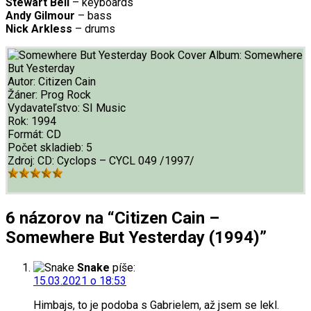
Stewart Bell
– keyboards
Andy Gilmour
– bass
Nick Arkless
– drums
Album:
Somewhere
But Yesterday
Autor:
Citizen Cain
Žáner:
Prog Rock
Vydavateľstvo:
SI Music
Rok:
1994
Formát:
CD
Počet skladieb:
5
Zdroj:
CD: Cyclops ‎– CYCL 049 /1997/
6 názorov na “Citizen Cain –
Somewhere But Yesterday (1994)”
Snake
píše:
15.03.2021 o 18:53
Himbajs, to je podoba s Gabrielem, až jsem se lekl.