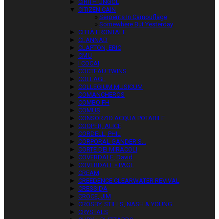
►
CIRITH UNGOL
▼
CITIZEN CAIN
Serpents In Camouflage
Somewhere But Yesterday
►
CITTÀ FRONTALE
►
CLANNAD
►
CLAPTON, ERIC
►
CMU
►
I COCAI
►
COCTEAU TWINS
►
COLLAGE
►
COLLEGIUM MUSICUM
►
COMANCHEROS
►
COMBO FH
►
COMUS
►
CONSORZIO ACQUA POTABILE
►
COOPER, ALICE
►
CORDELL, PHIL
►
CORPORAL GANDER’S…
►
CORTE DEI MIRACOLI
►
COVERDALE, David
►
COVERDALE • PAGE
►
CREAM
►
CREEDENCE CLEARWATER REVIVAL
►
CRESSIDA
►
CROCE, JIM
►
CROSBY, STILLS, NASH & YOUNG
►
CRYSTALS