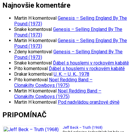
Najnovšie komentáre
Martin H
komentoval
Genesis – Selling England By The
Pound (1973)
Snake
komentoval
Genesis – Selling England By The
Pound (1973)
Martin H
komentoval
Genesis – Selling England By The
Pound (1973)
Zdeny
komentoval
Genesis – Selling England By The
Pound (1973)
Snake
komentoval
Ďábel s houslemi v rockovém kabátě
Pito
komentoval
Ďábel s houslemi v rockovém kabátě
Drakar
komentoval
U. K. – U. K., 1978
Pito
komentoval
Noel Redding Band –
Clonakilty Cowboys (1975)
Martin H
komentoval
Noel Redding Band –
Clonakilty Cowboys (1975)
Martin H
komentoval
Pod nadvládou oranžové dýně
PRIPOMÍNAČ
Jeff Beck – Truth (1968)