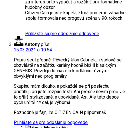
za interes si to vypočuť a rozšíriť si informatívne
hudobný obzor.
Citizen Cain je iste kapela, ktorá pomerne zásadne
spolu-formovala neo progovú scénu v 90. rokoch
…
Prihláste sa pre odoslanie odpovede
Antony
píše:
15.03.2021 o 10:54
Popis sedí přesně. Pěvecký klon Gabriela, i stylově se
obzvláště na začátku kariéry hodně blížili klasickým
GENESIS. Později docházelo k odklonu různými
obvyklými neo-prog směry.
Skupinu mám dlouho, a pokaždé se při poslechu
přistihuji při jisté rozpačitosti. Ani přesně nevím proč. Je
to příliš stylizované, a upovídané. Asi. Ale této desce
bych určitě 4* dal, je výborná.
Rozhodně je fajn, že CITIZEN CAIN připomínáš.
Prihláste sa pre odoslanie odpovede
Mayak
píše: