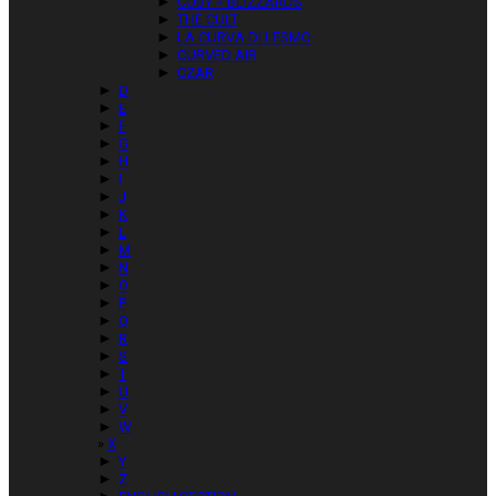
►
CUBY + BLIZZARDS
►
THE CULT
►
LA CURVA DI LESMO
►
CURVED AIR
►
CZAR
►
D
►
E
►
F
►
G
►
H
►
I
►
J
►
K
►
L
►
M
►
N
►
O
►
P
►
Q
►
R
►
S
►
T
►
U
►
V
►
W
X
►
Y
►
Z
►