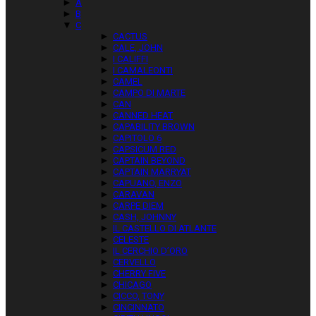
►
A
►
B
▼
C
►
CACTUS
►
CALE, JOHN
►
I CALIFFI
►
I CAMALEONTI
►
CAMEL
►
CAMPO DI MARTE
►
CAN
►
CANNED HEAT
►
CAPABILITY BROWN
►
CAPITOLO 6
►
CAPSICUM RED
►
CAPTAIN BEYOND
►
CAPTAIN MARRYAT
►
CAPUANO, ENZO
►
CARAVAN
►
CARPE DIEM
►
CASH, JOHNNY
►
IL CASTELLO DI ATLANTE
►
CELESTE
►
IL CERCHIO D’ORO
►
CERVELLO
►
CHERRY FIVE
►
CHICAGO
►
CICCO, TONY
►
CINCINNATO