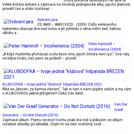
Druhá polovina šedesátých let byla ve
Velké Británii bohatá a zajímavá na mnohdy průkopnická alba, jejichž platnost
prověřil čas a stále zůstávají …
Svěcení jara
CD AMS – AMS153CD /2009/ Čidlo venkovního
teploměru ukazuje dva nad nulou a při pohledu z okna vidím šeď, kalnou
oblohu a …
Peter Hammill –
Incoherence (2004)
„A když myšlenky přicházejí zcela beze slov, jejich čistota není ryzí.“ Dva roky
mi kdysi trvalo, než jsem se probořil – pronikl …
KLUBOOFKA – tvoje jediná “klubová” hitparáda BŘEZEN 2021
Říká se „březen, za kamna vlezem“. Tak si tam s námi pojďte zalézt a my vám
s KLUBOOFKOU pěkně přitopíme!!! Čeká Vás další …
Van Der
Graaf
Generator ‎– Do Not Disturb (2016)
Zajímavé album. Pojmu recenzi trochu jinak (na mě) a pokusím se album
rozebrat skladbu po skladbě. Chybí mi na něm mohutný zvuk …