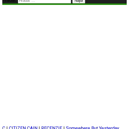
Hľadať:
C
|
CITIZEN CAIN
|
RECENZIE
|
Somewhere But Yesterday