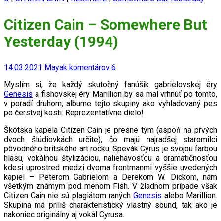
Citizen Cain – Somewhere But
Yesterday (1994)
14.03.2021
Mayak
komentárov 6
Myslím si, že každý skutočný fanúšik gabrielovskej éry
Genesis
a fishovskej éry Marillion by sa mal vrhnúť po tomto,
v poradí druhom, alb
ume
tejto skupiny
ako vyhladovaný pes
po čerstvej kosti. Reprezentatívne
dielo
!
Škótska kapela Citizen Cain je presne tým (aspoň na prvých
dvoch
štúdiovkách
určite), čo majú najradšej staromilci
pôvodného britského art rocku. Spevák Cyrus je svojou farbou
hlasu, vokálnou štylizáciou, naliehavosťou a dramatičnosťou
kdesi uprostred medzi dvoma frontmanmi vyššie uvedených
kapiel – Peterom Gabrielom a Derekom W. Dickom, nám
všetkým známym pod menom Fish. V žiadnom prípade však
Citizen Cain nie sú plagiátom raných
Genesis
alebo Marillion.
S
kupina má príliš charakteristický vlastný sound, tak ako je
nakoniec originálny aj vokál Cyrusa.