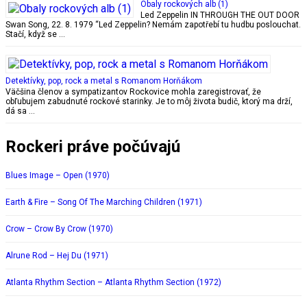
Obaly rockových alb (1)
Led Zeppelin IN THROUGH THE OUT DOOR
Swan Song, 22. 8. 1979 “Led Zeppelin? Nemám zapotřebí tu hudbu poslouchat.
Stačí, když se …
Detektívky, pop, rock a metal s Romanom Horňákom
Väčšina členov a sympatizantov Rockovice mohla zaregistrovať, že
obľubujem zabudnuté rockové starinky. Je to môj života budič, ktorý ma drží,
dá sa …
Rockeri práve počúvajú
Blues Image – Open (1970)
Earth & Fire – Song Of The Marching Children (1971)
Crow – Crow By Crow (1970)
Alrune Rod – Hej Du (1971)
Atlanta Rhythm Section – Atlanta Rhythm Section (1972)