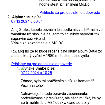
hodně štěstí při shánění Mo.Do.
Prihláste sa pre odoslanie odpovede
Alphataurus
píše:
07.12.2024 o 00:04
Ahoj Snake, kapelu poznám len podľa názvu, LP mám vo
wantliste už slho, ale asi som to ani nikdy nepočul, tak
napravím cez víkend.
Vďaka za zoznámenie s MO DO.
P.S. Môj tip že to bude recenzia na druhý album Ďatla zo
studne ktorý vyšiel v 1980 mi teda moc nevyšla…
Prihláste sa pre odoslanie odpovede
Snake
píše:
07.12.2024 o 10:28
Zdarec, bylo mi potěšením a dík za komentář.
Vážím si toho.
Nahrávka je to teda opravdu zapomenutá,
podceňovaná a přehlížená, ale něco mi říká, že by
se ti mohla líbit. Máš desky, které se staly