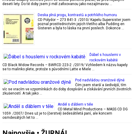
deseti lety. Do té doby jsem ji měl zafixovanou jako nezajímavou …
Deska plná progu, kontrastů a potrhlého humoru
CD Polydor – 273 841-3 /2010/ Kapelu Supersister jsem
poznal prostřednictvím jejich třetího alba Pudding en
Gisteren a byla to láska na první poslech. Dokonce …
Ďábel s houslemi v
rockovém kabátě
CD Black Widow Records – BWRCD 223-2 /2019/ Vzhledem k názvu kapely
se to malinko plete, protože s původními Latte e Miele …
Pod nadvládou oranžové dýně
Čím jsem starší a šedivější, tím
víc se vracím ve vzpomínkách do doby dospívání a získávání prvních životních
zkušeností. A tak jako …
Anděl s ďáblem v těle
CD Metal Mind Productions – MASS CD DG
1059 /2007/ Dnes už je to (čerstvě) šedesátiletá paní, ale koncem
osmdesátých let to …
Najnovšie • ŽURNÁL