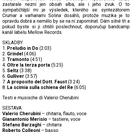
zastarale nezní jen obsah alba, ale i jeho zvuk. O to
sympatičtější mi je výsledek, kterého se syntezátorem
Crumar a varhanami Solina dosáhli, protože muzika je to
opravdu dobrá a nemělo by se na ní zapomínat. Dám silné tři a
pokud byste si ji chtěli poslechnout, doporučuji bandcamp
kanál labelu Mellow Records.
SKLADBY:
1.
Preludio in Do
(2:03)
2.
Grindel
(4:06)
3.
Tramonto
(4:51)
4.
Oltre la terza porta
(5:25)
5.
Seltz
(3:38)
6.
Gulliver
(3:57)
7.
A proposito del Dott. Faust
(3:24)
8.
La scimia sulla schiena del Re
(6:05)
Testi e musische di Valerio Cherubini
SESTAVA:
Valerio Cherubini
– chitarra, flauto, voce
Gianantonio Merisio
– tastiere, voce
Stefano Barzaghi
– chitarra
Roberto Colleoni
– basso