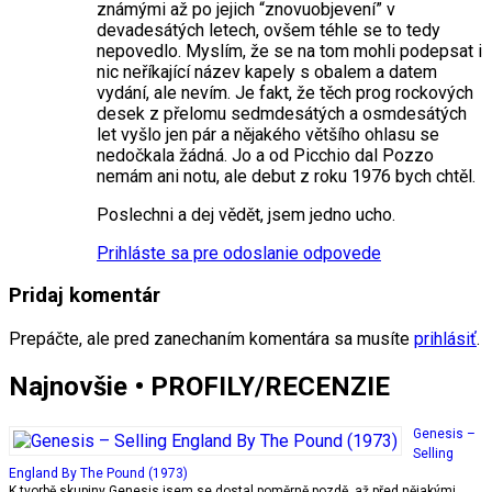
známými až po jejich “znovuobjevení” v
devadesátých letech, ovšem téhle se to tedy
nepovedlo. Myslím, že se na tom mohli podepsat i
nic neříkající název kapely s obalem a datem
vydání, ale nevím. Je fakt, že těch prog rockových
desek z přelomu sedmdesátých a osmdesátých
let vyšlo jen pár a nějakého většího ohlasu se
nedočkala žádná. Jo a od Picchio dal Pozzo
nemám ani notu, ale debut z roku 1976 bych chtěl.
Poslechni a dej vědět, jsem jedno ucho.
Prihláste sa pre odoslanie odpovede
Pridaj komentár
Prepáčte, ale pred zanechaním komentára sa musíte
prihlásiť
.
Najnovšie • PROFILY/RECENZIE
Genesis –
Selling
England By The Pound (1973)
K tvorbě skupiny Genesis jsem se dostal poměrně pozdě, až před nějakými