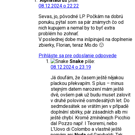
Alphataurus
píše:
08.12.2024 o 22:22
Sevas, jo, pôvodné LP. Počkám na dobrú
ponuku, pýtal som sa pár známych čo od
nich kupujem a nemal by to byť extra
problém ho zohnať.
V poslednej dobe ma inšpiruješ na doplnenie
zbierky, Florian, teraz Mo.do 🙂
Prihláste sa pre odoslanie odpovede
Snake
píše:
08.12.2024 o 23:19
Já doufám, že časem ještě nějakou
plackou překvapím. S plus – minus
stejným datem narození mám ještě
dvě, ovšem pak už budu muset zalovit
v druhé polovině osmdesátých let. Do
sedmdesátek se vrátím jen v případě
doplnění sbírky, pár zásadních alb mi
ještě chybí. Kromě zmíněnejch Picchio
dal Pozzo např. I Teoremi, nebo
L’Uovo di Colombo a vlastně ještě
nemám ani
Nuda
od Garybaldi. Tak