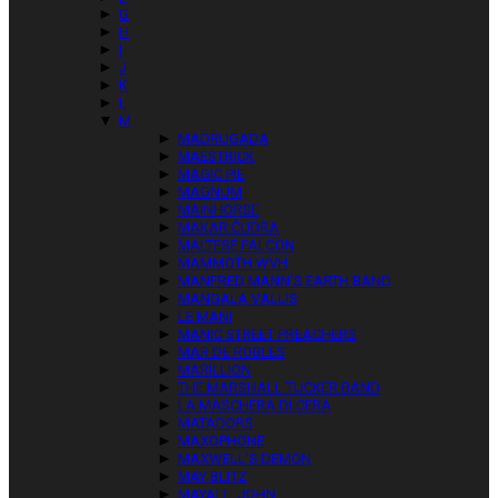
►
G
►
H
►
I
►
J
►
K
►
L
▼
M
►
MADRUGADA
►
MAESTRICK
►
MAGIC PIE
►
MAGNUM
►
MAINHORSE
►
MAKAR ČUDRA
►
MALTESE FALCON
►
MAMMOTH WVH
►
MANFRED MANN’S EARTH BAND
►
MANGALA VALLIS
►
LE MANI
►
MANIC STREET PREACHERS
►
MAR DE ROBLES
►
MARILLION
►
THE MARSHALL TUCKER BAND
►
LA MASCHERA DI CERA
►
MATADORS
►
MAXOPHONE
►
MAXWELL’S DEMON
►
MAY BLITZ
►
MAYALL, JOHN