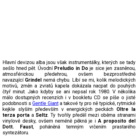
Hlavní devizou alba jsou však instrumentálky, kterých se tady
sešlo hned pět. Úvodní
Preludio in Do
je sice jen zasněnou,
atmosférickou předehrou, ovšem bezprostředně
navazující
Grindel
nemá chybu. Líbí se mi, kolik melodických
motivů, změn a zvratů kapela dokázala nacpat do pouhých
čtyř minut. Jako kdyby se ani nepsal rok 1980. V několika
málo dostupných recenzích i v bookletu CD se píše o jisté
podobnosti s
Gentle Giant
a takové ty pro ně typické, rytmické
kejkle slyším především v energických peckách
Oltre la
terza porta
a
Seltz
. Ty tvořily předěl mezi oběma stranami
vinylové desky, ovšem neméně pěkná je i
A proposito del
Dott. Faust
, poháněná temným vrčením prastarého
syntezátoru.