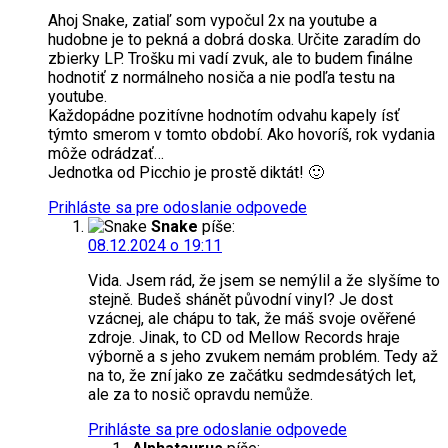
Ahoj Snake, zatiaľ som vypočul 2x na youtube a
hudobne je to pekná a dobrá doska. Určite zaradím do
zbierky LP. Trošku mi vadí zvuk, ale to budem finálne
hodnotiť z normálneho nosiča a nie podľa testu na
youtube.
Každopádne pozitívne hodnotím odvahu kapely ísť
týmto smerom v tomto období. Ako hovoríš, rok vydania
môže odrádzať…
Jednotka od Picchio je prostě diktát! 🙂
Prihláste sa pre odoslanie odpovede
Snake
píše:
08.12.2024 o 19:11
Vida. Jsem rád, že jsem se nemýlil a že slyšíme to
stejně. Budeš shánět původní vinyl? Je dost
vzácnej, ale chápu to tak, že máš svoje ověřené
zdroje. Jinak, to CD od Mellow Records hraje
výborně a s jeho zvukem nemám problém. Tedy až
na to, že zní jako ze začátku sedmdesátých let,
ale za to nosič opravdu nemůže.
Prihláste sa pre odoslanie odpovede