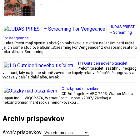
…
JUDAS PRIEST
– Screaming
For Vengeance
Judas Priest mají spoustu skvělých nahrávek, ale k těm nejlepším patří určitě
jejich osmé studiové album „Screaming For Vengeance“ z dvaaosmdesátého
roku. Album: Screaming …
11) Outsideři nového tisíciletí
Přelom tisíciletí zastihnul neoprog
v situaci, kdy na jedné straně zavedené kapely relativně úspěšně fungovaly a
vydávaly další a další alba, avšak …
Otázky nad otazníkem
CD Arcàngelo – ARC-7203, Warner Music
Japan Inc. – WQCP-576, Warner Fonit – none /2007/ Živelnej a
nekompromisní hard rock s hendrixovskou …
Archív príspevkov
Archív príspevkov