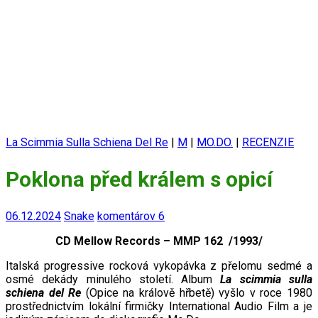
La Scimmia Sulla Schiena Del Re
|
M
|
MO.DO.
|
RECENZIE
Poklona před králem s opicí
06.12.2024
Snake
komentárov 6
CD Mellow Records – MMP 162 /1993/
Italská progressive rocková vykopávka z přelomu sedmé a
osmé dekády minulého století. Album
La scimmia sulla
schiena del Re
(Opice na králově hřbetě) vyšlo v roce 1980
prostřednictvím lokální firmičky International Audio Film a je