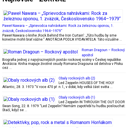
Paweł Nawara – „Sprievodca nahrávkami: Rock za železnou oponou, 1.
zväzok, Československo 1964–1979“
Paweł Nawara o knihe ‚Rock Behind the Iron Curtain‘: „Túto hudbu by sme
konečne mohli brať vážne.“ ANOTÁCIA PODĽA VYDAVATEĽA: Táto vizuálne …
Roman Dragoun – Rockový
apoštol
Biografia jednej z najvýraznejších postáv rockovej scény v Českej republike.
Anotácia: Kniha mapuje životné osudy Romana Dragouna od detstva v Písku
cez …
Obaly rockových alb (2)
Led Zeppelin HOUSES OF THE HOLY
Atlantic, 28. 3. 1973 “V roce 470 př. n. l., v době, kdy velká část světa …
Obaly rockových alb (1)
Led Zeppelin IN THROUGH THE OUT DOOR
Swan Song, 22. 8. 1979 “Led Zeppelin? Nemám zapotřebí tu hudbu poslouchat.
Stačí, když se …