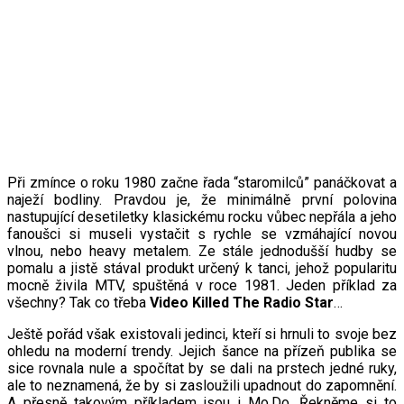
Při zmínce o roku 1980 začne řada “staromilců” panáčkovat a
naježí bodliny. Pravdou je, že minimálně první polovina
nastupující desetiletky klasickému rocku vůbec nepřála a jeho
fanoušci si museli vystačit s rychle se vzmáhající novou
vlnou, nebo heavy metalem. Ze stále jednodušší hudby se
pomalu a jistě stával produkt určený k tanci, jehož popularitu
mocně živila MTV, spuštěná v roce 1981. Jeden příklad za
všechny? Tak co třeba
Video Killed The Radio Star
…
Ještě pořád však existovali jedinci, kteří si hrnuli to svoje bez
ohledu na moderní trendy. Jejich šance na přízeň publika se
sice rovnala nule a spočítat by se dali na prstech jedné ruky,
ale to neznamená, že by si zasloužili upadnout do zapomnění.
A přesně takovým příkladem jsou i Mo.Do. Řekněme si to