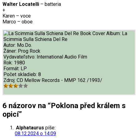
Walter Locatelli
– batteria
+
Karen – voce
Marco – oboe
Album:
La
Scimmia Sulla Schiena Del Re
Autor:
Mo.Do.
Žáner:
Prog Rock
Vydavateľstvo:
International Audio Film
Rok:
1980
Formát:
LP
Počet skladieb:
8
Zdroj:
CD Mellow Records - MMP 162 /1993/
6 názorov na “Poklona před králem s
opicí”
Alphataurus
píše:
08.12.2024 o 14:09