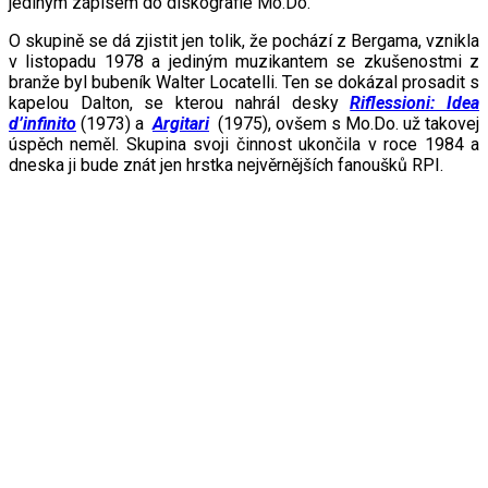
jediným zápisem do diskografie Mo.Do.
O skupině se dá zjistit jen tolik, že pochází z Bergama, vznikla
v listopadu 1978 a jediným muzikantem se zkušenostmi z
branže byl bubeník Walter Locatelli. Ten se dokázal prosadit s
kapelou Dalton, se kterou nahrál desky
Riflessioni: Idea
d’infinito
(1973) a
Argitari
(1975), ovšem s Mo.Do. už takovej
úspěch neměl. Skupina svoji činnost ukončila v roce 1984 a
dneska ji bude znát jen hrstka nejvěrnějších fanoušků RPI.