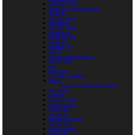
►
MAYFIELD‘S MULE
►
McAULEY SCHENKER GROUP
►
McLUHAN
►
MEDITERRANEA
►
MEGADETH
►
MEKONG DELTA
►
METALINDA
►
METAMORFOSI
►
METAPHOR
►
METHENY, PAT
►
MICAH
►
MICHAEL SCHENKER FEST
►
MILLER, RICK
►
MINI
►
MOBY DICK
►
MOCKING DEAD BIRD
▼
MO.DO.
La Scimmia Sulla Schiena Del Re
►
MOGG/WAY
►
MOGWAI
►
MOJOTHUNDER
►
MOLLY HATCHET
►
MONA LISA
►
MONTROSE
►
THE MOODY BLUES
►
MOORE, GARY
►
MOORE, VINNIE
►
MORAVIUS