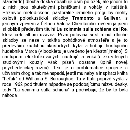
standardů) dlouhá deska obsahuje osm položek, ale jenom tři
z nich jsou skutečnými písničkami s vokály v italštině.
Příznivce melodického, pastorálně jemného progu by mohly
oslovit poloakustické skladby
Tramonto
a
Gulliver
, s
jemným zpěvem a flétnou Valeria Cherubiniho, ovšem já jsem
si oblíbil především titulní
La scimmia sulla schiena del Re
,
která celé album uzavírá. První polovina šest minut dlouhé
skladby se nese v takřka pohádkové atmosféře a je to
především zásluhou akustických kytar a hoboje hostujícího
hudebníka Marca (v bookletu je uvedeno jen křestní jméno). S
nástupem elektrifikovaných nástrojů a vokálů zkreslených
studiovými kouzly však píseň dostane úplně novej,
psychedelickej rozměr. Text je o problematice spojené s
užíváním drog a tak mě napadá, jestli mu nebyla inspirací kniha
“Feťák” od Williama S. Burroughse. Ta v Itálii poprvé vyšla v
roce 1962 pod titulem nápadně se podobajícímu názvu desky,
tedy “La scimmia sulla schiena” a pochybuju, že by to byla
náhoda.