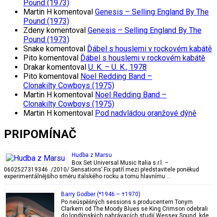
Pound (1973)
Martin H
komentoval
Genesis – Selling England By The
Pound (1973)
Zdeny
komentoval
Genesis – Selling England By The
Pound (1973)
Snake
komentoval
Ďábel s houslemi v rockovém kabátě
Pito
komentoval
Ďábel s houslemi v rockovém kabátě
Drakar
komentoval
U. K. – U. K., 1978
Pito
komentoval
Noel Redding Band –
Clonakilty Cowboys (1975)
Martin H
komentoval
Noel Redding Band –
Clonakilty Cowboys (1975)
Martin H
komentoval
Pod nadvládou oranžové dýně
PRIPOMÍNAČ
Hudba z Marsu
Box Set Universal Music Italia s.r.l. –
0602527319346 /2010/ Sensations’ Fix patří mezi představitele poněkud
experimentálnějšího směru italského rocku a tomu hlavnímu …
Barry Godber (*1946 – †1970)
Po neúspěšných sessions s producentem Tonym
Clarkem od The Moody Blues se King Crimson odebrali
do londýnských nahrávacích studií Wessex Sound, kde