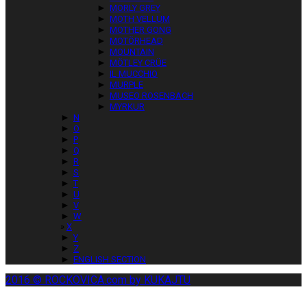
►
MORLY GREY
►
MOTH VELLUM
►
MOTHER GONG
►
MOTÖRHEAD
►
MOUNTAIN
►
MÖTLEY CRÜE
►
IL MUCCHIO
►
MURPLE
►
MUSEO ROSENBACH
►
MYRKUR
►
N
►
O
►
P
►
Q
►
R
►
S
►
T
►
U
►
V
►
W
X
►
Y
►
Z
►
ENGLISH SECTION
2016 © ROCKOVICA.com by KUKAJTU