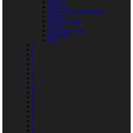
►
CRESSIDA
►
CROCE, JIM
►
CROSBY, STILLS, NASH & YOUNG
►
CRYSTALS
►
CUBY + BLIZZARDS
►
THE CULT
►
LA CURVA DI LESMO
►
CURVED AIR
►
CZAR
►
D
►
E
►
F
►
G
►
H
►
I
►
J
►
K
►
L
►
M
►
N
►
O
►
P
►
Q
►
R
►
S
►
T
►
U
►
V