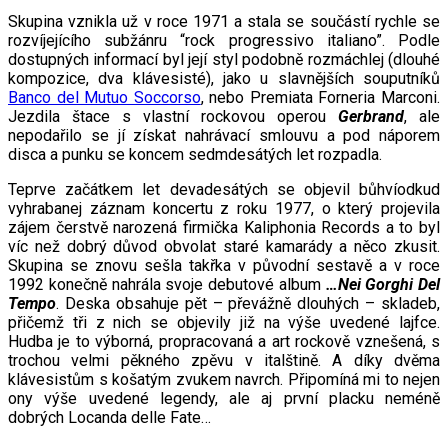
Skupina vznikla už v roce 1971 a stala se součástí rychle se
rozvíjejícího subžánru “rock progressivo italiano”. Podle
dostupných informací byl její styl podobně rozmáchlej (dlouhé
kompozice, dva klávesisté), jako u slavnějších souputníků
Banco del Mutuo Soccorso
, nebo Premiata Forneria Marconi.
Jezdila štace s vlastní rockovou operou
Gerbrand
, ale
nepodařilo se jí získat nahrávací smlouvu a pod náporem
disca a punku se koncem sedmdesátých let rozpadla.
Teprve začátkem let devadesátých se objevil bůhvíodkud
vyhrabanej záznam koncertu z roku 1977, o který projevila
zájem čerstvě narozená firmička Kaliphonia Records a to byl
víc než dobrý důvod obvolat staré kamarády a něco zkusit.
Skupina se znovu sešla takřka v původní sestavě a v roce
1992 konečně nahrála svoje debutové album
…Nei Gorghi Del
Tempo
. Deska obsahuje pět – převážně dlouhých – skladeb,
přičemž tři z nich se objevily již na výše uvedené lajfce.
Hudba je to výborná, propracovaná a art rockově vznešená, s
trochou velmi pěkného zpěvu v italštině. A díky dvěma
klávesistům s košatým zvukem navrch. Připomíná mi to nejen
ony výše uvedené legendy, ale aj první placku neméně
dobrých Locanda delle Fate…