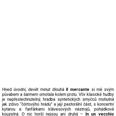
Hned úvodní, devět minut dlouhá
Il mercante
si mě svým
půvabem a šarmem omotala kolem prstu. Vliv klasické hudby
je nepřeslechnutelný, hradba syntetických smyčců mohutná
jak zdivo “čórtovýho hrádu” a její pastorální část, s koncertní
kytarou a fanfárkami klávesových nástrojů, pohádkově
kouzelná. O nic horší nejsou ani druhá –
In un vecchio