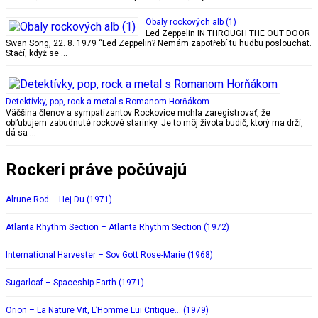
Obaly rockových alb (1)
Led Zeppelin IN THROUGH THE OUT DOOR
Swan Song, 22. 8. 1979 “Led Zeppelin? Nemám zapotřebí tu hudbu poslouchat.
Stačí, když se …
Detektívky, pop, rock a metal s Romanom Horňákom
Väčšina členov a sympatizantov Rockovice mohla zaregistrovať, že
obľubujem zabudnuté rockové starinky. Je to môj života budič, ktorý ma drží,
dá sa …
Rockeri práve počúvajú
Alrune Rod – Hej Du (1971)
Atlanta Rhythm Section – Atlanta Rhythm Section (1972)
International Harvester – Sov Gott Rose-Marie (1968)
Sugarloaf – Spaceship Earth (1971)
Orion – La Nature Vit, L’Homme Lui Critique… (1979)