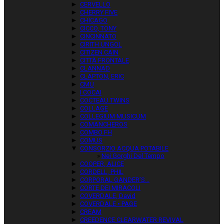
►
CERVELLO
►
CHERRY FIVE
►
CHICAGO
►
CICCO, TONY
►
CINCINNATO
►
CIRITH UNGOL
►
CITIZEN CAIN
►
CITTÀ FRONTALE
►
CLANNAD
►
CLAPTON, ERIC
►
CMU
►
I COCAI
►
COCTEAU TWINS
►
COLLAGE
►
COLLEGIUM MUSICUM
►
COMANCHEROS
►
COMBO FH
►
COMUS
▼
CONSORZIO ACQUA POTABILE
Nei Gorghi Del Tempo
►
COOPER, ALICE
►
CORDELL, PHIL
►
CORPORAL GANDER’S…
►
CORTE DEI MIRACOLI
►
COVERDALE, David
►
COVERDALE • PAGE
►
CREAM
►
CREEDENCE CLEARWATER REVIVAL