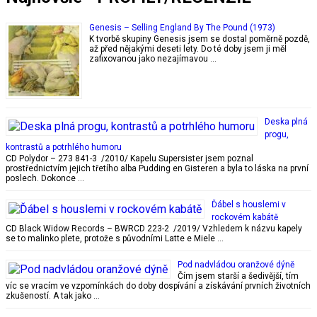
Genesis – Selling England By The Pound (1973)
K tvorbě skupiny Genesis jsem se dostal poměrně pozdě,
až před nějakými deseti lety. Do té doby jsem ji měl
zafixovanou jako nezajímavou …
Deska plná
progu,
kontrastů a potrhlého humoru
CD Polydor – 273 841-3 /2010/ Kapelu Supersister jsem poznal
prostřednictvím jejich třetího alba Pudding en Gisteren a byla to láska na první
poslech. Dokonce …
Ďábel s houslemi v
rockovém kabátě
CD Black Widow Records – BWRCD 223-2 /2019/ Vzhledem k názvu kapely
se to malinko plete, protože s původními Latte e Miele …
Pod nadvládou oranžové dýně
Čím jsem starší a šedivější, tím
víc se vracím ve vzpomínkách do doby dospívání a získávání prvních životních
zkušeností. A tak jako …