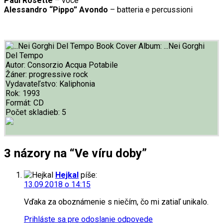
Paul Rosette
– voce
Alessandro “Pippo” Avondo
– batteria e percussioni
Album:
...Nei Gorghi
Del Tempo
Autor:
Consorzio Acqua Potabile
Žáner:
progressive rock
Vydavateľstvo:
Kaliphonia
Rok:
1993
Formát:
CD
Počet skladieb:
5
3 názory na “Ve víru doby”
Hejkal
píše:
13.09.2018 o 14:15
Vďaka za oboznámenie s niečím, čo mi zatiaľ unikalo.
Prihláste sa pre odoslanie odpovede