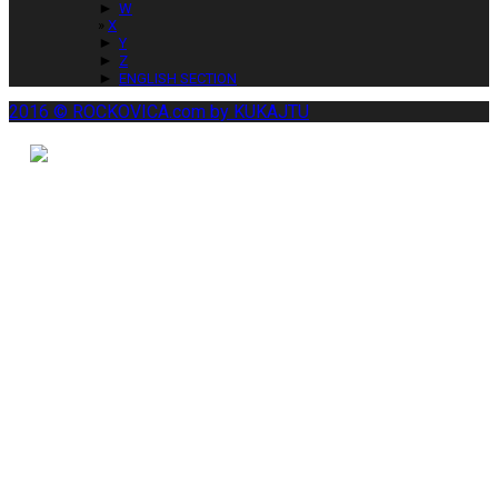
►
W
X
►
Y
►
Z
►
ENGLISH SECTION
2016 © ROCKOVICA.com by KUKAJTU