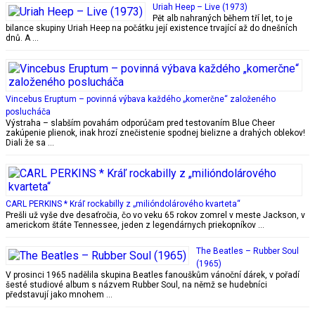
Uriah Heep – Live (1973)
Pět alb nahraných během tří let, to je
bilance skupiny Uriah Heep na počátku její existence trvající až do dnešních
dnů. A …
Vincebus Eruptum – povinná výbava každého „komerčne“ založeného
poslucháča
Výstraha – slabším povahám odporúčam pred testovaním Blue Cheer
zakúpenie plienok, inak hrozí znečistenie spodnej bielizne a drahých oblekov!
Diali že sa …
CARL PERKINS * Kráľ rockabilly z „milióndolárového kvarteta“
Prešli už vyše dve desaťročia, čo vo veku 65 rokov zomrel v meste Jackson, v
americkom štáte Tennessee, jeden z legendárnych priekopníkov …
The Beatles – Rubber Soul
(1965)
V prosinci 1965 nadělila skupina Beatles fanouškům vánoční dárek, v pořadí
šesté studiové album s názvem Rubber Soul, na němž se hudebníci
představují jako mnohem …