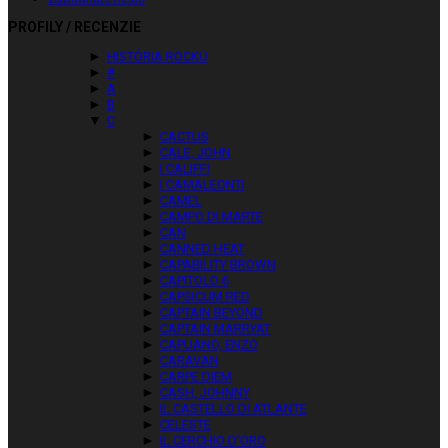
PROFILY / RECENZIE
►
HISTÓRIA ROCKU
►
#
►
A
►
B
▼
C
►
CACTUS
►
CALE, JOHN
►
I CALIFFI
►
I CAMALEONTI
►
CAMEL
►
CAMPO DI MARTE
►
CAN
►
CANNED HEAT
►
CAPABILITY BROWN
►
CAPITOLO 6
►
CAPSICUM RED
►
CAPTAIN BEYOND
►
CAPTAIN MARRYAT
►
CAPUANO, ENZO
►
CARAVAN
►
CARPE DIEM
►
CASH, JOHNNY
►
IL CASTELLO DI ATLANTE
►
CELESTE
►
IL CERCHIO D’ORO