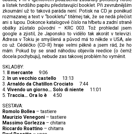
a lístek tvrdšího papíru představující booklet. Při zevrubnějším
zkoumání už to taková paráda není. Potisk na CD je poněkud
rozmazanej a text v “bookletu” titěrnej tak, že se nedá přečíst
ani s lupou. Dokonce katalogové číslo na hřbetu a zadní straně
obálky zůstalo původní – KRC 003. Tož prohledal jsem
google a zjistil, že Japonsko to vidělo tak akorát v televizi.
Adresa v Tokiu je smyšlená a původ má to někde v USA, ale
co už. Cédéčko (CD-R) hraje velmi pěkně a jsem rád, že ho
mám. Pokud by se snad náhodou objevila reedice (o čemž
docela pochybuju), nebude zas takovej problém ho vyměnit.
SKLADBY:
1.
Il mercante
9:06
2.
In un vecchio castello
13:13
3.
Arnaldo da Chatillon Crociato
7:44
4.
Vivendo un giorno… Solo di niente
11:01
5.
Traccia… Ora lo è
4:50
SESTAVA:
Romolo Bollea
– tastiere
Maurizio Venegoni
– tastiere
Massimo Gorlezza
– chitarra
Riccardo Roattino
– chitarra