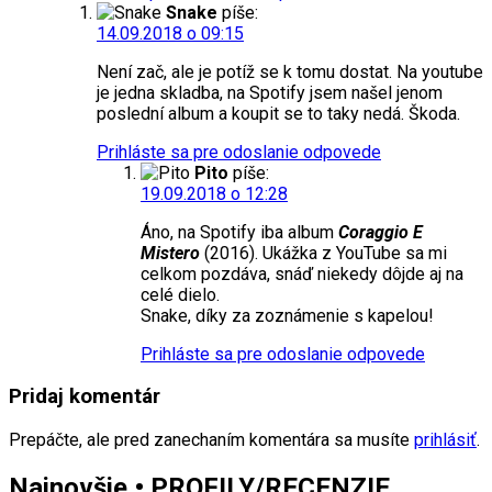
Snake
píše:
14.09.2018 o 09:15
Není zač, ale je potíž se k tomu dostat. Na youtube
je jedna skladba, na Spotify jsem našel jenom
poslední album a koupit se to taky nedá. Škoda.
Prihláste sa pre odoslanie odpovede
Pito
píše:
19.09.2018 o 12:28
Áno, na Spotify iba album
Coraggio E
Mistero
(2016). Ukážka z YouTube sa mi
celkom pozdáva, snáď niekedy dôjde aj na
celé dielo.
Snake, díky za zoznámenie s kapelou!
Prihláste sa pre odoslanie odpovede
Pridaj komentár
Prepáčte, ale pred zanechaním komentára sa musíte
prihlásiť
.
Najnovšie • PROFILY/RECENZIE