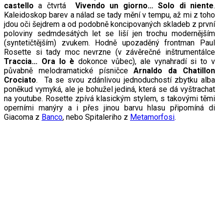
castello
a čtvrtá
Vivendo un giorno… Solo di niente
.
Kaleidoskop barev a nálad se tady mění v tempu, až mi z toho
jdou oči šejdrem a od podobně koncipovaných skladeb z první
poloviny sedmdesátých let se liší jen trochu modernějším
(syntetičtějším) zvukem. Hodně upozaděný frontman Paul
Rosette si tady moc nevrzne (v závěrečné inštrumentálce
Traccia… Ora lo è
dokonce vůbec), ale vynahradí si to v
půvabně melodramatické písničce
Arnaldo da Chatillon
Crociato
. Ta se svou zdánlivou jednoduchostí zbytku alba
poněkud vymyká, ale je bohužel jediná, která se dá vyštrachat
na youtube. Rosette zpívá klasickým stylem, s takovými těmi
operními manýry a i přes jinou barvu hlasu připomíná di
Giacoma z
Banco
, nebo Spitaleriho z
Metamorfosi
.