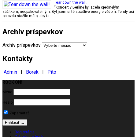
Tear down the wall!
“Koncert v Berlíně byl zcela ojedinělým
zážitkem, neopakovatelným. Byl jsem si té strašlivé energie vědom. Tehdy asi
opravdu stačilo málo, aby ta …
Archív príspevkov
Archív príspevkov
Kontakty
Admin
|
Borek
|
Pito
ROCK ON!
Milujeme ROCK
Meno
Heslo
Zapamätať
Registrácia
Zabudnuté heslo