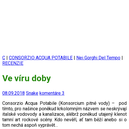
C
|
CONSORZIO ACQUA POTABILE
|
Nei Gorghi Del Tempo
|
RECENZIE
Ve víru doby
08.09.2018
Snake
komentáre 3
Consorzio Acqua Potabile (Konsorcium pitné vody) – pod
tímto, pro našince poněkud krkolomným názvem se neskrývají
italské vodovody a kanalizace, alébrž poněkud utajený klenot
tamní art rockové scény. Kdo nevěří, ať tam běží anebo si o
tom nechá aspoň vyprávět…