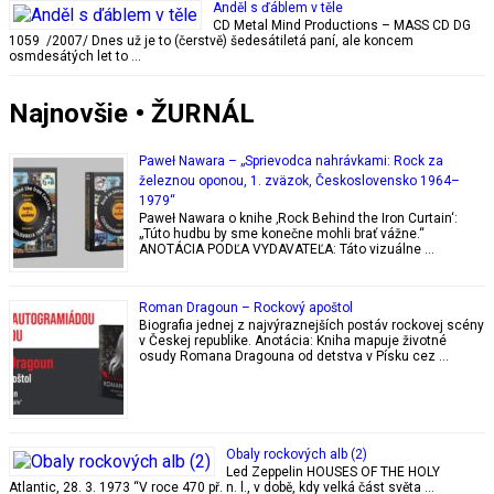
Anděl s ďáblem v těle
CD Metal Mind Productions – MASS CD DG
1059 /2007/ Dnes už je to (čerstvě) šedesátiletá paní, ale koncem
osmdesátých let to …
Najnovšie • ŽURNÁL
Paweł Nawara – „Sprievodca nahrávkami: Rock za
železnou oponou, 1. zväzok, Československo 1964–
1979“
Paweł Nawara o knihe ‚Rock Behind the Iron Curtain‘:
„Túto hudbu by sme konečne mohli brať vážne.“
ANOTÁCIA PODĽA VYDAVATEĽA: Táto vizuálne …
Roman Dragoun – Rockový apoštol
Biografia jednej z najvýraznejších postáv rockovej scény
v Českej republike. Anotácia: Kniha mapuje životné
osudy Romana Dragouna od detstva v Písku cez …
Obaly rockových alb (2)
Led Zeppelin HOUSES OF THE HOLY
Atlantic, 28. 3. 1973 “V roce 470 př. n. l., v době, kdy velká část světa …