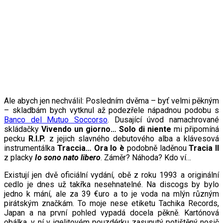
Ale abych jen nechválil: Posledním dvěma – byť velmi pěkným
– skladbám bych vytknul až podezřele nápadnou podobu s
Banco del Mutuo Soccorso
. Dusající úvod namachrované
skládačky
Vivendo un giorno… Solo di niente
mi připomíná
pecku
R.I.P.
z jejich slavného debutového alba a klávesová
instrumentálka
Traccia… Ora lo è
podobně laděnou
Tracia II
z placky
Io sono nato libero
. Záměr? Náhoda? Kdo ví…
Existují jen dvě oficiální vydání, obě z roku 1993 a originální
cedlo je dnes už takřka nesehnatelné. Na discogs by bylo
jedno k mání, ale za 39 €uro a to je voda na mlýn různým
pirátským značkám. To moje nese etiketu Tachika Records,
Japan a na první pohled vypadá docela pěkně. Kartónová
obálka, v ní v igelitovém pouzdérku zasunutý potištěný nosič