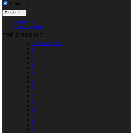
Zapamätať
Registrácia
Zabudnuté heslo
PROFILY / RECENZIE
►
HISTÓRIA ROCKU
►
#
►
A
►
B
►
C
►
D
►
E
►
F
►
G
►
H
►
I
►
J
►
K
►
L
►
M
►
N
►
O
►
P
►
Q