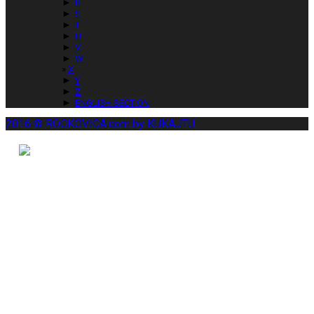
►
R
►
S
►
T
►
U
►
V
►
W
X
►
Y
►
Z
►
ENGLISH SECTION
2016 © ROCKOVICA.com by KUKAJTU