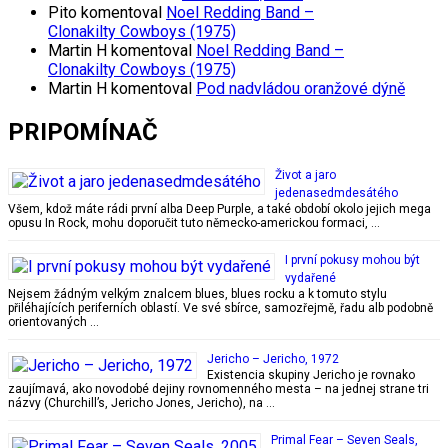
Pito
komentoval
Noel Redding Band –
Clonakilty Cowboys (1975)
Martin H
komentoval
Noel Redding Band –
Clonakilty Cowboys (1975)
Martin H
komentoval
Pod nadvládou oranžové dýně
PRIPOMÍNAČ
Život a jaro
jedenasedmdesátého
Všem, kdož máte rádi první alba Deep Purple, a také období okolo jejich mega
opusu In Rock, mohu doporučit tuto německo-americkou formaci, …
I první pokusy mohou být
vydařené
Nejsem žádným velkým znalcem blues, blues rocku a k tomuto stylu
přiléhajících periferních oblastí. Ve své sbírce, samozřejmě, řadu alb podobně
orientovaných …
Jericho – Jericho, 1972
Existencia skupiny Jericho je rovnako
zaujímavá, ako novodobé dejiny rovnomenného mesta – na jednej strane tri
názvy (Churchill’s, Jericho Jones, Jericho), na …
Primal Fear – Seven Seals,