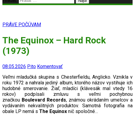
Hľadať:
PRÁVE POČÚVAM
The Equinox – Hard Rock
(1973)
08.05.2026
Pito
Komentovať
Veľmi mladučká skupina s Chesterfieldu, Anglicko. Vznikla v
roku 1972 a nahrala jediný album, ktorého názov vystihuje ich
hudobné smerovanie. Žiaľ, mladíci (klávesák mal vtedy 16
rokov) podpísali zmluvu s veľmi pochybnou
značkou
Boulevard Records
, známou okrádaním umelcov a
vydávaním nekvalitných produktov. Samotná fotografia na
obale LP nemá s
The Equinox
nič spoločné…