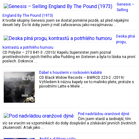
Genesis –
Selling
England By The Pound (1973)
K tvorbě skupiny Genesis jsem se dostal poměrně pozdě, až před nějakými
deseti lety. Do té doby jsem ji měl zafixovanou jako nezajímavou …
Deska plná
progu,
kontrastů a potrhlého humoru
CD Polydor – 273 841-3 /2010/ Kapelu Supersister jsem poznal
prostřednictvím jejich třetího alba Pudding en Gisteren a byla to láska na první
poslech. Dokonce …
Ďábel s houslemi v rockovém kabátě
CD Black Widow Records – BWRCD 223-2 /2019/
Vzhledem k názvu kapely se to malinko plete, protože s
původními Latte e Miele …
Pod nadvládou oranžové dýně
Čím jsem starší a šedivější, tím
víc se vracím ve vzpomínkách do doby dospívání a získávání prvních životních
zkušeností. A tak jako …