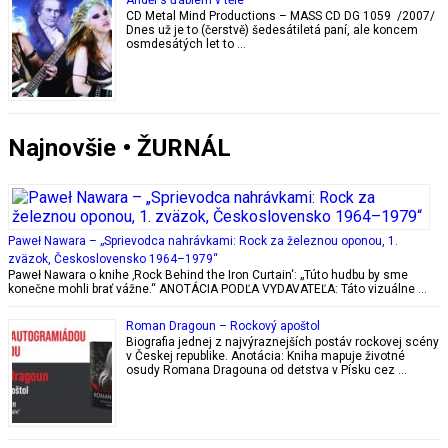
Anděl s ďáblem v těle
CD Metal Mind Productions – MASS CD DG 1059 /2007/
Dnes už je to (čerstvě) šedesátiletá paní, ale koncem
osmdesátých let to …
Najnovšie • ŽURNÁL
Paweł Nawara – „Sprievodca nahrávkami: Rock za železnou oponou, 1.
zväzok, Československo 1964–1979“
Paweł Nawara o knihe ‚Rock Behind the Iron Curtain‘: „Túto hudbu by sme
konečne mohli brať vážne.“ ANOTÁCIA PODĽA VYDAVATEĽA: Táto vizuálne …
Roman Dragoun – Rockový apoštol
Biografia jednej z najvýraznejších postáv rockovej scény
v Českej republike. Anotácia: Kniha mapuje životné
osudy Romana Dragouna od detstva v Písku cez …