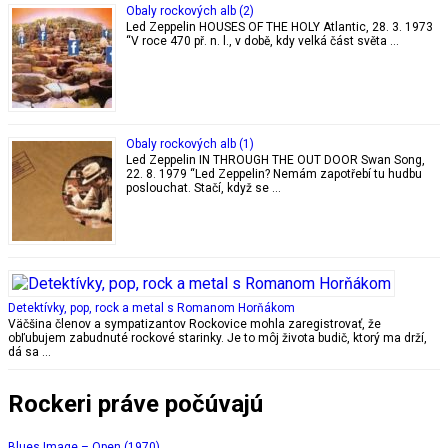
Obaly rockových alb (2)
Led Zeppelin HOUSES OF THE HOLY Atlantic, 28. 3. 1973
“V roce 470 př. n. l., v době, kdy velká část světa …
Obaly rockových alb (1)
Led Zeppelin IN THROUGH THE OUT DOOR Swan Song,
22. 8. 1979 “Led Zeppelin? Nemám zapotřebí tu hudbu
poslouchat. Stačí, když se …
Detektívky, pop, rock a metal s Romanom Horňákom
Väčšina členov a sympatizantov Rockovice mohla zaregistrovať, že
obľubujem zabudnuté rockové starinky. Je to môj života budič, ktorý ma drží,
dá sa …
Rockeri práve počúvajú
Blues Image – Open (1970)