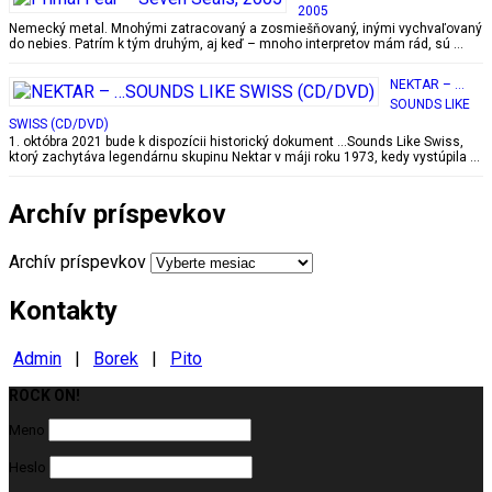
2005
Nemecký metal. Mnohými zatracovaný a zosmiešňovaný, inými vychvaľovaný
do nebies. Patrím k tým druhým, aj keď – mnoho interpretov mám rád, sú …
NEKTAR – …
SOUNDS LIKE
SWISS (CD/DVD)
1. októbra 2021 bude k dispozícii historický dokument …Sounds Like Swiss,
ktorý zachytáva legendárnu skupinu Nektar v máji roku 1973, kedy vystúpila …
Archív príspevkov
Archív príspevkov
Kontakty
Admin
|
Borek
|
Pito
ROCK ON!
Milujeme ROCK
Meno
Heslo