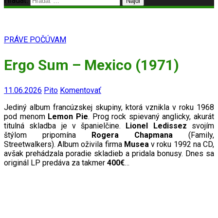
Hľadať:
PRÁVE POČÚVAM
Ergo Sum – Mexico (1971)
11.06.2026
Pito
Komentovať
Jediný album francúzskej skupiny, ktorá vznikla v roku 1968
pod menom
Lemon Pie
. Prog rock spievaný anglicky, akurát
titulná skladba je v španielčine.
Lionel Ledissez
svojím
štýlom pripomína
Rogera Chapmana
(Family,
Streetwalkers).
Album oživila firma
Musea
v roku 1992 na CD,
avšak prehádzala poradie skladieb a pridala bonusy. Dnes sa
originál LP predáva za takmer
400€
…