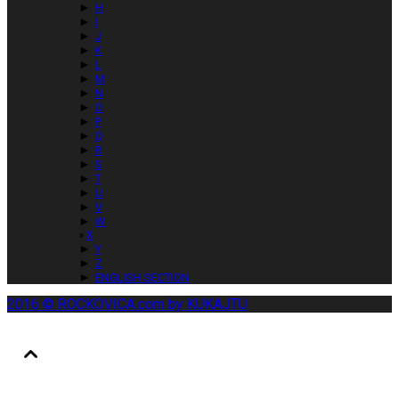
►
H
►
I
►
J
►
K
►
L
►
M
►
N
►
O
►
P
►
Q
►
R
►
S
►
T
►
U
►
V
►
W
X
►
Y
►
Z
►
ENGLISH SECTION
2016 © ROCKOVICA.com by KUKAJTU