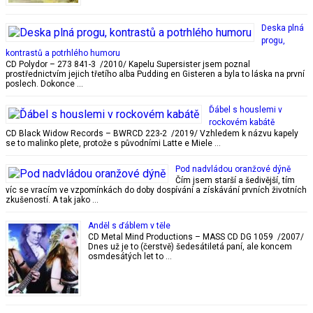
Deska plná
progu,
kontrastů a potrhlého humoru
CD Polydor – 273 841-3 /2010/ Kapelu Supersister jsem poznal
prostřednictvím jejich třetího alba Pudding en Gisteren a byla to láska na první
poslech. Dokonce …
Ďábel s houslemi v
rockovém kabátě
CD Black Widow Records – BWRCD 223-2 /2019/ Vzhledem k názvu kapely
se to malinko plete, protože s původními Latte e Miele …
Pod nadvládou oranžové dýně
Čím jsem starší a šedivější, tím
víc se vracím ve vzpomínkách do doby dospívání a získávání prvních životních
zkušeností. A tak jako …
Anděl s ďáblem v těle
CD Metal Mind Productions – MASS CD DG 1059 /2007/
Dnes už je to (čerstvě) šedesátiletá paní, ale koncem
osmdesátých let to …