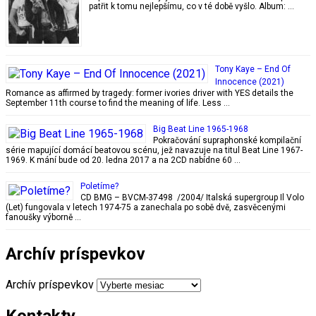
patřit k tomu nejlepšímu, co v té době vyšlo. Album: …
Tony Kaye – End Of
Innocence (2021)
Romance as affirmed by tragedy: former ivories driver with YES details the
September 11th course to find the meaning of life. Less …
Big Beat Line 1965-1968
Pokračování supraphonské kompilační
série mapující domácí beatovou scénu, jež navazuje na titul Beat Line 1967-
1969. K mání bude od 20. ledna 2017 a na 2CD nabídne 60 …
Poletíme?
CD BMG – BVCM-37498 /2004/ Italská supergroup Il Volo
(Let) fungovala v letech 1974-75 a zanechala po sobě dvě, zasvěcenými
fanoušky výborně …
Archív príspevkov
Archív príspevkov