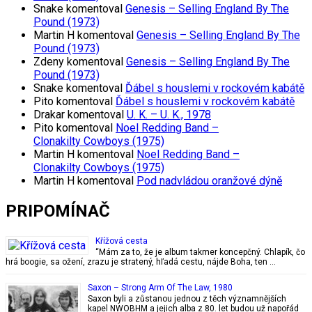
Snake
komentoval
Genesis – Selling England By The
Pound (1973)
Martin H
komentoval
Genesis – Selling England By The
Pound (1973)
Zdeny
komentoval
Genesis – Selling England By The
Pound (1973)
Snake
komentoval
Ďábel s houslemi v rockovém kabátě
Pito
komentoval
Ďábel s houslemi v rockovém kabátě
Drakar
komentoval
U. K. – U. K., 1978
Pito
komentoval
Noel Redding Band –
Clonakilty Cowboys (1975)
Martin H
komentoval
Noel Redding Band –
Clonakilty Cowboys (1975)
Martin H
komentoval
Pod nadvládou oranžové dýně
PRIPOMÍNAČ
Křížová cesta
“Mám za to, že je album takmer koncepčný. Chlapík, čo
hrá boogie, sa ožení, zrazu je stratený, hľadá cestu, nájde Boha, ten …
Saxon – Strong Arm Of The Law, 1980
Saxon byli a zůstanou jednou z těch významnějších
kapel NWOBHM a jejich alba z 80. let budou už napořád