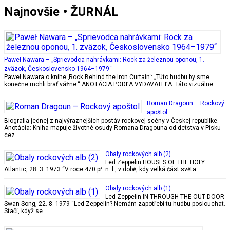
Najnovšie • ŽURNÁL
Paweł Nawara – „Sprievodca nahrávkami: Rock za železnou oponou, 1.
zväzok, Československo 1964–1979“
Paweł Nawara o knihe ‚Rock Behind the Iron Curtain‘: „Túto hudbu by sme
konečne mohli brať vážne.“ ANOTÁCIA PODĽA VYDAVATEĽA: Táto vizuálne …
Roman Dragoun – Rockový
apoštol
Biografia jednej z najvýraznejších postáv rockovej scény v Českej republike.
Anotácia: Kniha mapuje životné osudy Romana Dragouna od detstva v Písku
cez …
Obaly rockových alb (2)
Led Zeppelin HOUSES OF THE HOLY
Atlantic, 28. 3. 1973 “V roce 470 př. n. l., v době, kdy velká část světa …
Obaly rockových alb (1)
Led Zeppelin IN THROUGH THE OUT DOOR
Swan Song, 22. 8. 1979 “Led Zeppelin? Nemám zapotřebí tu hudbu poslouchat.
Stačí, když se …