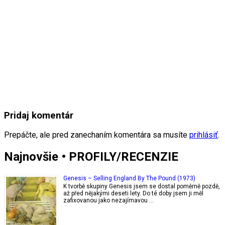
Pridaj komentár
Prepáčte, ale pred zanechaním komentára sa musíte
prihlásiť
.
Najnovšie • PROFILY/RECENZIE
Genesis – Selling England By The Pound (1973)
K tvorbě skupiny Genesis jsem se dostal poměrně pozdě,
až před nějakými deseti lety. Do té doby jsem ji měl
zafixovanou jako nezajímavou …