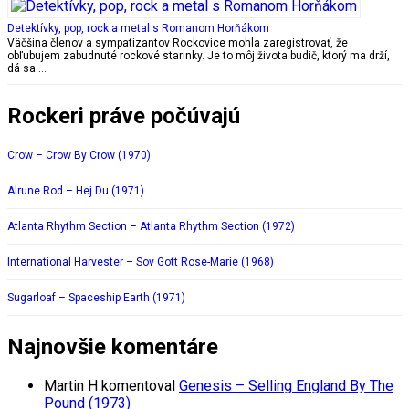
Detektívky, pop, rock a metal s Romanom Horňákom
Väčšina členov a sympatizantov Rockovice mohla zaregistrovať, že
obľubujem zabudnuté rockové starinky. Je to môj života budič, ktorý ma drží,
dá sa …
Rockeri práve počúvajú
Crow – Crow By Crow (1970)
Alrune Rod – Hej Du (1971)
Atlanta Rhythm Section – Atlanta Rhythm Section (1972)
International Harvester – Sov Gott Rose-Marie (1968)
Sugarloaf – Spaceship Earth (1971)
Najnovšie komentáre
Martin H
komentoval
Genesis – Selling England By The
Pound (1973)