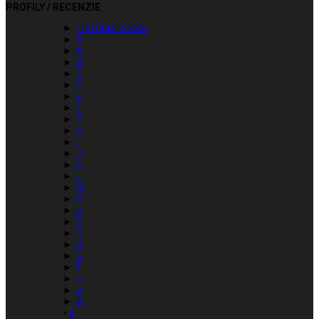
PROFILY / RECENZIE
►
HISTÓRIA ROCKU
►
#
►
A
►
B
►
C
►
D
►
E
►
F
►
G
►
H
►
I
►
J
►
K
►
L
►
M
►
N
►
O
►
P
►
Q
►
R
►
S
►
T
►
U
►
V
►
W
X