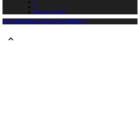
►
Y
►
Z
►
ENGLISH SECTION
2016 © ROCKOVICA.com by KUKAJTU