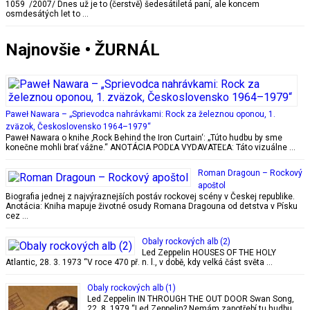
1059 /2007/ Dnes už je to (čerstvě) šedesátiletá paní, ale koncem
osmdesátých let to …
Najnovšie • ŽURNÁL
Paweł Nawara – „Sprievodca nahrávkami: Rock za železnou oponou, 1.
zväzok, Československo 1964–1979“
Paweł Nawara o knihe ‚Rock Behind the Iron Curtain‘: „Túto hudbu by sme
konečne mohli brať vážne.“ ANOTÁCIA PODĽA VYDAVATEĽA: Táto vizuálne …
Roman Dragoun – Rockový
apoštol
Biografia jednej z najvýraznejších postáv rockovej scény v Českej republike.
Anotácia: Kniha mapuje životné osudy Romana Dragouna od detstva v Písku
cez …
Obaly rockových alb (2)
Led Zeppelin HOUSES OF THE HOLY
Atlantic, 28. 3. 1973 “V roce 470 př. n. l., v době, kdy velká část světa …
Obaly rockových alb (1)
Led Zeppelin IN THROUGH THE OUT DOOR Swan Song,
22. 8. 1979 “Led Zeppelin? Nemám zapotřebí tu hudbu