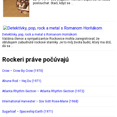
poslouchat. Stačí, když se …
Detektívky, pop, rock a metal s Romanom Horňákom
Väčšina členov a sympatizantov Rockovice mohla zaregistrovať, že
obľubujem zabudnuté rockové starinky. Je to môj života budič, ktorý ma drží,
dá sa …
Rockeri práve počúvajú
Crow – Crow By Crow (1970)
Alrune Rod – Hej Du (1971)
Atlanta Rhythm Section – Atlanta Rhythm Section (1972)
International Harvester – Sov Gott Rose-Marie (1968)
Sugarloaf – Spaceship Earth (1971)