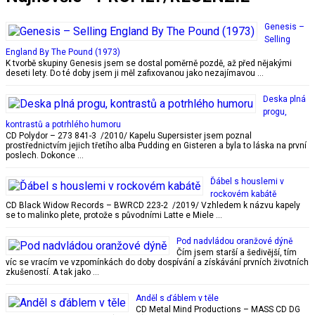
Genesis –
Selling
England By The Pound (1973)
K tvorbě skupiny Genesis jsem se dostal poměrně pozdě, až před nějakými
deseti lety. Do té doby jsem ji měl zafixovanou jako nezajímavou …
Deska plná
progu,
kontrastů a potrhlého humoru
CD Polydor – 273 841-3 /2010/ Kapelu Supersister jsem poznal
prostřednictvím jejich třetího alba Pudding en Gisteren a byla to láska na první
poslech. Dokonce …
Ďábel s houslemi v
rockovém kabátě
CD Black Widow Records – BWRCD 223-2 /2019/ Vzhledem k názvu kapely
se to malinko plete, protože s původními Latte e Miele …
Pod nadvládou oranžové dýně
Čím jsem starší a šedivější, tím
víc se vracím ve vzpomínkách do doby dospívání a získávání prvních životních
zkušeností. A tak jako …
Anděl s ďáblem v těle
CD Metal Mind Productions – MASS CD DG