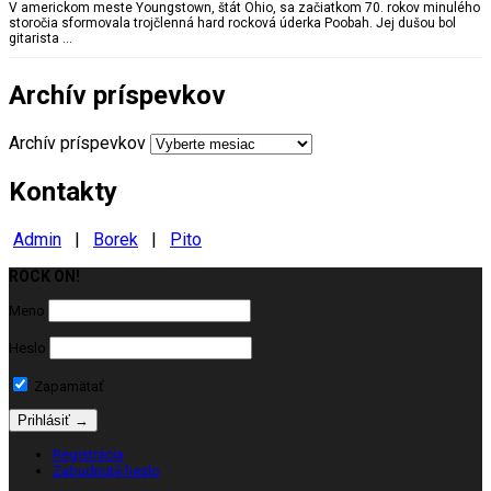
V americkom meste Youngstown, štát Ohio, sa začiatkom 70. rokov minulého
storočia sformovala trojčlenná hard rocková úderka Poobah. Jej dušou bol
gitarista …
Archív príspevkov
Archív príspevkov
Kontakty
Admin
|
Borek
|
Pito
ROCK ON!
Milujeme ROCK
Meno
Heslo
Zapamätať
Registrácia
Zabudnuté heslo