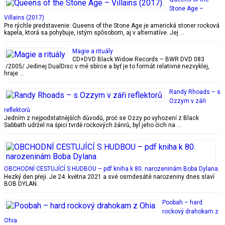
Stone Age –
Villains (2017)
Pre rýchle predstavenie: Queens of the Stone Age je americká stoner rocková
kapela, ktorá sa pohybuje, istým spôsobom, aj v alternatíve. Jej …
Magie a rituály
CD+DVD Black Widow Records – BWR DVD 083
/2005/ Jedinej DualDisc v mé sbírce a byť je to formát relativně nezvyklej,
hraje …
Randy Rhoads – s
Ozzym v záři
reflektorů
Jedním z nejpodstatnějších důvodů, proč se Ozzy po vyhození z Black
Sabbath udržel na špici tvrdě rockových žánrů, byl jeho čich na …
OBCHODNÍ CESTUJÍCÍ S HUDBOU – pdf kniha k 80. narozeninám Boba Dylana
Hezký den přeji. Je 24. května 2021 a své osmdesáté narozeniny dnes slaví
BOB DYLAN.
Poobah – hard
rockový drahokam z
Ohia