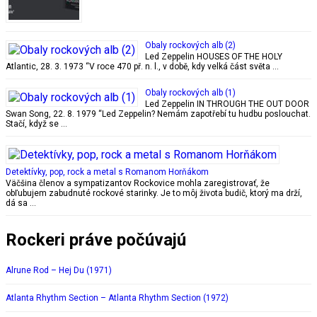
Obaly rockových alb (2)
Led Zeppelin HOUSES OF THE HOLY
Atlantic, 28. 3. 1973 “V roce 470 př. n. l., v době, kdy velká část světa …
Obaly rockových alb (1)
Led Zeppelin IN THROUGH THE OUT DOOR
Swan Song, 22. 8. 1979 “Led Zeppelin? Nemám zapotřebí tu hudbu poslouchat.
Stačí, když se …
Detektívky, pop, rock a metal s Romanom Horňákom
Väčšina členov a sympatizantov Rockovice mohla zaregistrovať, že
obľubujem zabudnuté rockové starinky. Je to môj života budič, ktorý ma drží,
dá sa …
Rockeri práve počúvajú
Alrune Rod – Hej Du (1971)
Atlanta Rhythm Section – Atlanta Rhythm Section (1972)