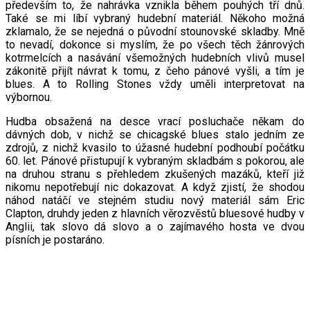
především to, že nahrávka vznikla během pouhých tří dnů.
Také se mi líbí vybraný hudební materiál. Někoho možná
zklamalo, že se nejedná o původní stounovské skladby. Mně
to nevadí, dokonce si myslím, že po všech těch žánrových
kotrmelcích a nasávání všemožných hudebních vlivů musel
zákonitě přijít návrat k tomu, z čeho pánové vyšli, a tím je
blues. A to Rolling Stones vždy uměli interpretovat na
výbornou.
Hudba obsažená na desce vrací posluchače někam do
dávných dob, v nichž se chicagské blues stalo jedním ze
zdrojů, z nichž kvasilo to úžasné hudební podhoubí počátku
60. let. Pánové přistupují k vybraným skladbám s pokorou, ale
na druhou stranu s přehledem zkušených mazáků, kteří již
nikomu nepotřebují nic dokazovat. A když zjistí, že shodou
náhod natáčí ve stejném studiu nový materiál sám Eric
Clapton, druhdy jeden z hlavních věrozvěstů bluesové hudby v
Anglii, tak slovo dá slovo a o zajímavého hosta ve dvou
písních je postaráno.