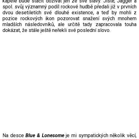
kapele bude stačit dožívat jen ze své slávy.
Jistě, Jagger a
spol. svůj významný podíl rockové hudbě předali již v prvních
dvou desetiletích své dlouhé existence, a teď by mohli z
pozice rockových ikon pozorovat snažení svých mnohem
mladších následovníků, ale určitě tady zapracovala touha
dokázat, že stále ještě neřekli své poslední slovo.
Na desce
Blue & Lonesome
je mi sympatických několik věcí,