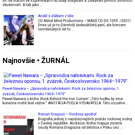
víc se vracím ve vzpomínkách do doby dospívání a získávání prvních životních
zkušeností. A tak jako …
Anděl s ďáblem v těle
CD Metal Mind Productions – MASS CD DG 1059 /2007/
Dnes už je to (čerstvě) šedesátiletá paní, ale koncem
osmdesátých let to …
Najnovšie • ŽURNÁL
Paweł Nawara – „Sprievodca nahrávkami: Rock za železnou oponou, 1.
zväzok, Československo 1964–1979“
Paweł Nawara o knihe ‚Rock Behind the Iron Curtain‘: „Túto hudbu by sme
konečne mohli brať vážne.“ ANOTÁCIA PODĽA VYDAVATEĽA: Táto vizuálne …
Roman Dragoun – Rockový apoštol
Biografia jednej z najvýraznejších postáv rockovej scény
v Českej republike. Anotácia: Kniha mapuje životné
osudy Romana Dragouna od detstva v Písku cez …