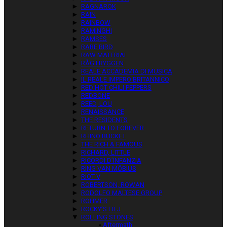
►
RAGNAROK
►
RAIN
►
RAINBOW
►
RAMINGHI
►
RAMSES
►
RARE BIRD
►
RAW MATERIAL
►
RÅG I RYGGEN
►
REALE ACCADEMIA DI MUSICA
►
IL REALE IMPERO BRITANNICO
►
RED HOT CHILI PEPPERS
►
REDBONE
►
REED, LOU
►
RENAISSANCE
►
THE RESIDENTS
►
RETURN TO FOREVER
►
RHINO BUCKET
►
THE RICH & FAMOUS
►
RICHARD, LITTLE
►
RICORDI D’INFANZIA
►
RING VAN MÖBIUS
►
RIOT V
►
ROBERTSON, ROWAN
►
RODOLFO MALTESE GROUP
►
ROHMER
►
ROCKY’S FILJ
▼
ROLLING STONES
Aftermath