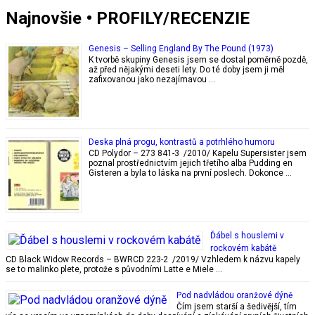
Najnovšie • PROFILY/RECENZIE
Genesis – Selling England By The Pound (1973)
K tvorbě skupiny Genesis jsem se dostal poměrně pozdě,
až před nějakými deseti lety. Do té doby jsem ji měl
zafixovanou jako nezajímavou …
Deska plná progu, kontrastů a potrhlého humoru
CD Polydor – 273 841-3 /2010/ Kapelu Supersister jsem
poznal prostřednictvím jejich třetího alba Pudding en
Gisteren a byla to láska na první poslech. Dokonce …
Ďábel s houslemi v
rockovém kabátě
CD Black Widow Records – BWRCD 223-2 /2019/ Vzhledem k názvu kapely
se to malinko plete, protože s původními Latte e Miele …
Pod nadvládou oranžové dýně
Čím jsem starší a šedivější, tím