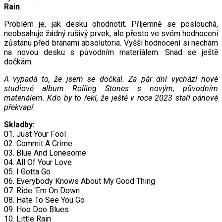
Rain
.
Problém je, jak desku ohodnotit. Příjemně se poslouchá,
neobsahuje žádný rušivý prvek, ale přesto ve svém hodnocení
zůstanu před branami absolutoria. Vyšší hodnocení si nechám
na novou desku s původním materiálem. Snad se ještě
dočkám.
A vypadá to, že jsem se dočkal. Za pár dní vychází nové
studiové album Rolling Stones s novým, původním
materiálem. Kdo by to řekl, že ještě v roce 2023 staří pánové
překvapí.
Skladby:
01. Just Your Fool
02. Commit A Crime
03. Blue And Lonesome
04. All Of Your Love
05. I Gotta Go
06. Everybody Knows About My Good Thing
07. Ride ‘Em On Down
08. Hate To See You Go
09. Hoo Doo Blues
10. Little Rain