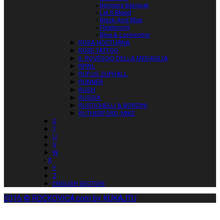
Beggars Banquet
Let It Bleed
Black And Blue
Flashpoint
Blue & Lonesome
►
ROSA NOCTURNA
►
ROSE TATTOO
►
IL ROVESCIO DELLA MEDAGLIA
►
RPWL
►
RUFUS ZUPHALL
►
RUNNER
►
RUSH
►
RUSSIA
►
RUSTICHELLI & BORDINI
►
RUTHERFORD, MIKE
►
S
►
T
►
U
►
V
►
W
X
►
Y
►
Z
►
ENGLISH SECTION
2016 © ROCKOVICA.com by KUKAJTU