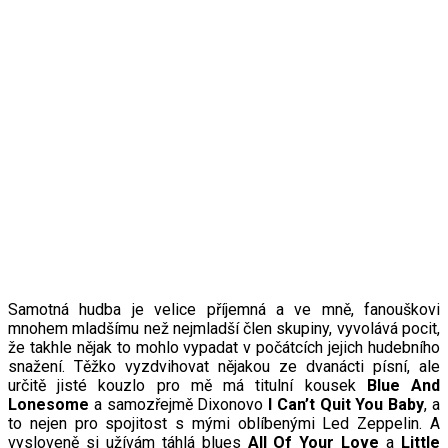
Samotná hudba je velice příjemná a ve mně, fanouškovi
mnohem mladšímu než nejmladší člen skupiny, vyvolává pocit,
že takhle nějak to mohlo vypadat v počátcích jejich hudebního
snažení. Těžko vyzdvihovat nějakou ze dvanácti písní, ale
určitě jisté kouzlo pro mě má titulní kousek
Blue And
Lonesome
a samozřejmě Dixonovo
I Can’t Quit You Baby
, a
to nejen pro spojitost s mými oblíbenými Led Zeppelin. A
vysloveně si užívám táhlá blues
All Of Your Love
a
Little