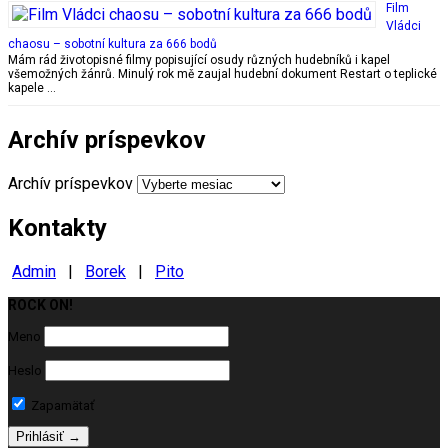
Film
Vládci
chaosu – sobotní kultura za 666 bodů
Mám rád životopisné filmy popisující osudy různých hudebníků i kapel
všemožných žánrů. Minulý rok mě zaujal hudební dokument Restart o teplické
kapele …
Archív príspevkov
Archív príspevkov
Kontakty
Admin
|
Borek
|
Pito
ROCK ON!
Milujeme ROCK
Meno
Heslo
Zapamätať