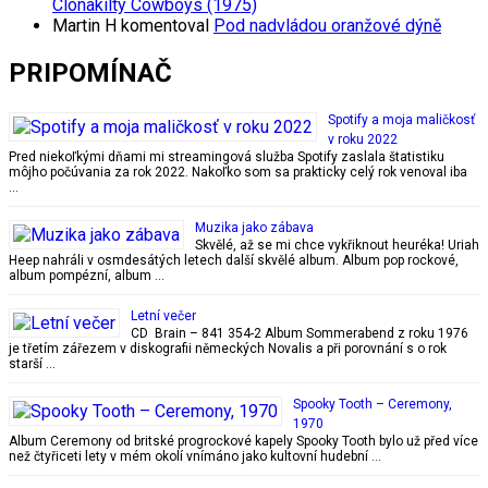
Clonakilty Cowboys (1975)
Martin H
komentoval
Pod nadvládou oranžové dýně
PRIPOMÍNAČ
Spotify a moja maličkosť
v roku 2022
Pred niekoľkými dňami mi streamingová služba Spotify zaslala štatistiku
môjho počúvania za rok 2022. Nakoľko som sa prakticky celý rok venoval iba
…
Muzika jako zábava
Skvělé, až se mi chce vykřiknout heuréka! Uriah
Heep nahráli v osmdesátých letech další skvělé album. Album pop rockové,
album pompézní, album …
Letní večer
CD Brain – 841 354-2 Album Sommerabend z roku 1976
je třetím zářezem v diskografii německých Novalis a při porovnání s o rok
starší …
Spooky Tooth – Ceremony,
1970
Album Ceremony od britské progrockové kapely Spooky Tooth bylo už před více
než čtyřiceti lety v mém okolí vnímáno jako kultovní hudební …