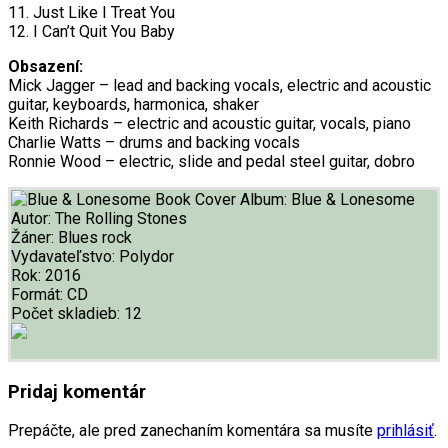
11. Just Like I Treat You
12. I Can’t Quit You Baby
Obsazení:
Mick Jagger – lead and backing vocals, electric and acoustic
guitar, keyboards, harmonica, shaker
Keith Richards – electric and acoustic guitar, vocals, piano
Charlie Watts – drums and backing vocals
Ronnie Wood – electric, slide and pedal steel guitar, dobro
Album:
Blue & Lonesome
Autor:
The Rolling Stones
Žáner:
Blues rock
Vydavateľstvo:
Polydor
Rok:
2016
Formát:
CD
Počet skladieb:
12
Pridaj komentár
Prepáčte, ale pred zanechaním komentára sa musíte
prihlásiť
.