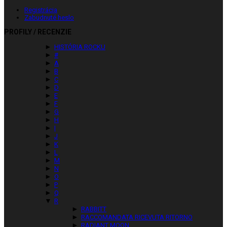
Registrácia
Zabudnuté heslo
PROFILY / RECENZIE
►
HISTÓRIA ROCKU
►
#
►
A
►
B
►
C
►
D
►
E
►
F
►
G
►
H
►
I
►
J
►
K
►
L
►
M
►
N
►
O
►
P
►
Q
▼
R
►
RABBITT
►
RACCOMANDATA RICEVUTA RITORNO
►
RADIANT MOON