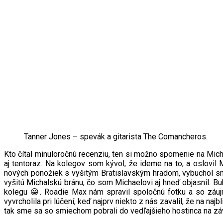
Tanner Jones – spevák a gitarista The Comancheros.
Kto čítal minuloročnú recenziu, ten si možno spomenie na Mic
aj tentoraz. Na kolegov som kývol, že ideme na to, a oslov
nových ponožiek s vyšitým Bratislavským hradom, vybuchol smi
vyšitú Michalskú bránu, čo som Michaelovi aj hneď objasnil. 
kolegu 😀. Roadie Max nám spravil spoločnú fotku a so záujm
vyvrcholila pri lúčení, keď najprv niekto z nás zavalil, že na n
tak sme sa so smiechom pobrali do vedľajšieho hostinca na zá