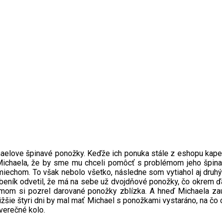
haelove špinavé ponožky. Keďže ich ponuka stále z eshopu kapely
il Michaela, že by sme mu chceli pomôcť s problémom jeho špin
echom. To však nebolo všetko, následne som vytiahol aj druhý p
Bubeník odvetil, že má na sebe už dvojdňové ponožky, čo okrem
om si pozrel darované ponožky zblízka. A hneď Michaela zaúko
ajbližšie štyri dni by mal mať Michael s ponožkami vystaráno, na č
verečné kolo.