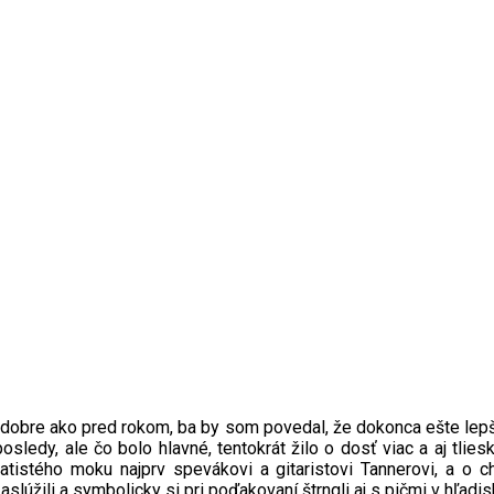
ako dobre ako pred rokom, ba by som povedal, že dokonca ešte lep
sledy, ale čo bolo hlavné, tentokrát žilo o dosť viac a aj tlies
atistého moku najprv spevákovi a gitaristovi Tannerovi, a o c
lúžili a symbolicky si pri poďakovaní štrngli aj s pičmi v hľadis