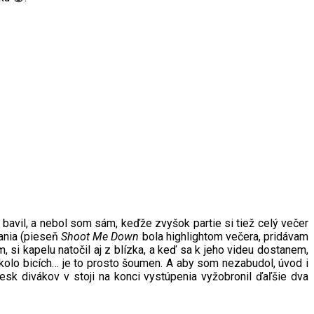
 bavil, a nebol som sám, keďže zvyšok partie si tiež celý večer
ania (pieseň
Shoot Me Down
bola highlightom večera, pridávam
 si kapelu natočil aj z blízka, a keď sa k jeho videu dostanem,
 okolo bicích… je to prosto šoumen. A aby som nezabudol, úvod i
sk divákov v stoji na konci vystúpenia vyžobronil ďaľšie dva