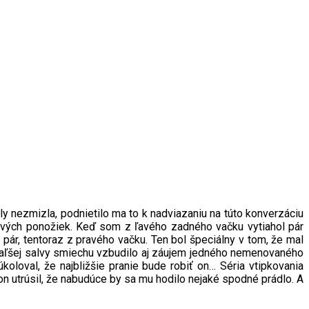
 nezmizla, podnietilo ma to k nadviazaniu na túto konverzáciu
avých ponožiek. Keď som z ľavého zadného vačku vytiahol pár
ár, tentoraz z pravého vačku. Ten bol špeciálny v tom, že mal
 ďaľšej salvy smiechu vzbudilo aj záujem jedného nemenovaného
loval, že najbližšie pranie bude robiť on… Séria vtipkovania
o on utrúsil, že nabudúce by sa mu hodilo nejaké spodné prádlo. A