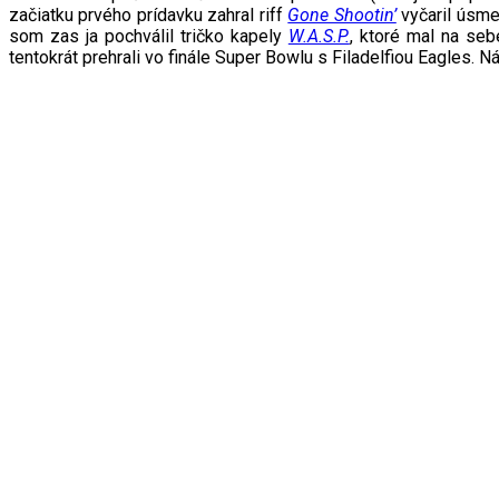
začiatku prvého prídavku zahral riff
Gone Shootin’
vyčaril úsme
som zas ja pochválil tričko kapely
W.A.S.P.
, ktoré mal na seb
tentokrát prehrali vo finále Super Bowlu s Filadelfiou Eagles.