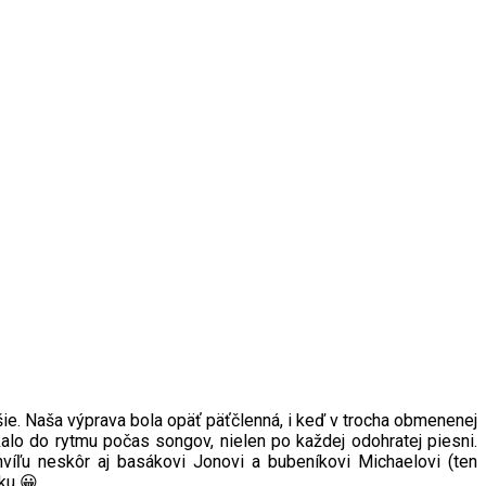
šie. Naša výprava bola opäť päťčlenná, i keď v trocha obmenenej
kalo do rytmu počas songov, nielen po každej odohratej piesni.
hvíľu neskôr aj basákovi Jonovi a bubeníkovi Michaelovi (ten
ku 😀.