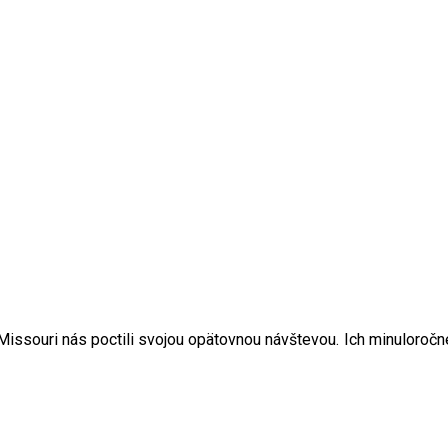
issouri nás poctili svojou opätovnou návštevou.
Ich minuloroč