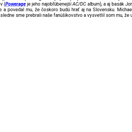
v (
Powerage
je jeho najobľúbenejší
AC/DC
album), a aj basák Jo
e a povedal mu, že čoskoro budú hrať aj na Slovensku. Michae
 Následne sme prebrali naše fanúšikovstvo a vysvetlil som mu, ž