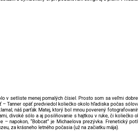
 bolo v setliste menej pomalých čísiel. Prosto som sa veľmi dobre
ť – Tanner opäť predviedol koliečko okolo hľadiska počas sólov
lamal; náš parťák Matej, ktorý bol mnou poverený fotografovaním,
ami, divoké sólo a aj posilňovanie s hajtkou v ruke, či koliečko
 – napokon, “Bobcat” je Michaelova prezývka. Frenetický potle
zeu, za krásneho letného počasia (už na začiatku mája).