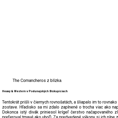
The Comancheros z blízka.
Heavy & Western v Podunajských Biskupiciach
Tentokrát prišli v čiernych rovnošatách, a šliapalo im to rovn
zostave. Hľadisko sa mi zdalo zaplnené o trocha viac ako napo
Dokonca istý divák priniesol krígeľ čerstvo načapovaného zl
preferoval tmavé ako uhoľ). Za predvedené výkony si ich plne zas