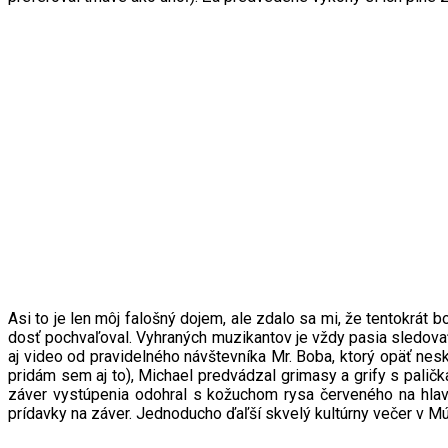
Asi to je len môj falošný dojem, ale zdalo sa mi, že tentokrát
dosť pochvaľoval. Vyhraných muzikantov je vždy pasia sledova
aj video od pravidelného návštevníka Mr. Boba, ktorý opäť nesk
pridám sem aj to), Michael predvádzal grimasy a grify s paličk
záver vystúpenia odohral s kožuchom rysa červeného na hlave
prídavky na záver. Jednoducho ďaľší skvelý kultúrny večer v Mú