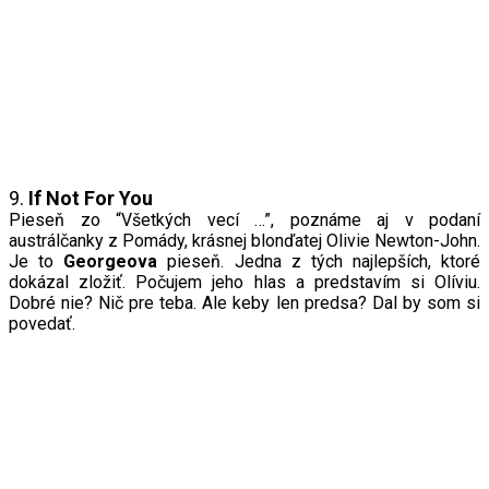
9.
If Not For You
Pieseň zo “Všetkých vecí …”, poznáme aj v podaní
austrálčanky z Pomády, krásnej blonďatej Olivie Newton-John.
Je to
Georg
e
ova
pieseň. Jedna z tých najlepších, ktoré
dokázal zložiť. Počujem jeho hlas a predstavím si Olíviu.
Dobré nie? Nič pre teba. Ale keby len predsa? Dal by som si
povedať.