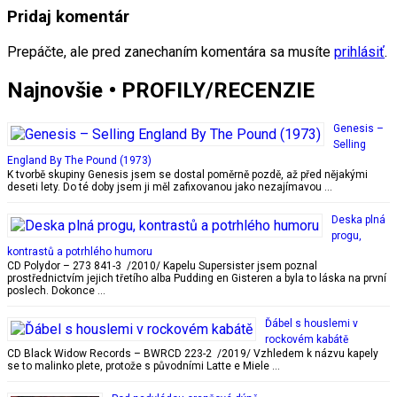
Pridaj komentár
Prepáčte, ale pred zanechaním komentára sa musíte
prihlásiť
.
Najnovšie • PROFILY/RECENZIE
Genesis –
Selling
England By The Pound (1973)
K tvorbě skupiny Genesis jsem se dostal poměrně pozdě, až před nějakými
deseti lety. Do té doby jsem ji měl zafixovanou jako nezajímavou …
Deska plná
progu,
kontrastů a potrhlého humoru
CD Polydor – 273 841-3 /2010/ Kapelu Supersister jsem poznal
prostřednictvím jejich třetího alba Pudding en Gisteren a byla to láska na první
poslech. Dokonce …
Ďábel s houslemi v
rockovém kabátě
CD Black Widow Records – BWRCD 223-2 /2019/ Vzhledem k názvu kapely
se to malinko plete, protože s původními Latte e Miele …