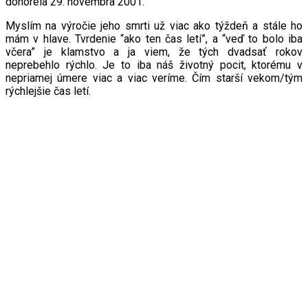
dohorela 29. novembra 2001.
Myslím na výročie jeho smrti už viac ako týždeň a stále ho
mám v hlave. Tvrdenie “ako ten čas letí”, a “veď to bolo iba
včera” je klamstvo a ja viem, že tých dvadsať rokov
neprebehlo rýchlo. Je to iba náš životný pocit, ktorému v
nepriamej úmere viac a viac veríme. Čím starší vekom/tým
rýchlejšie čas letí.