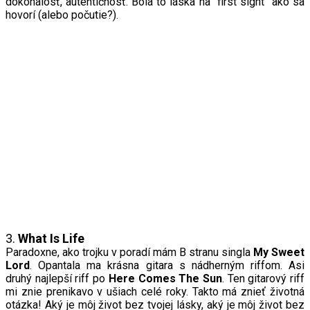
dokonalosť, autentičnosť. Bola to láska na “first sight” ako sa
hovorí (alebo počutie?).
3.
What
I
s
L
ife
Paradoxne, ako trojku v poradí mám B stranu singla
My
S
weet
L
ord
. Opantala ma krásna gitara s nádherným riffom. Asi
druhý najlepší riff po
Here
C
omes
T
he Sun
. Ten gitarový riff
mi znie prenikavo v ušiach celé roky. Takto má znieť životná
otázka! Aký je môj život bez tvojej lásky, aký je môj život bez