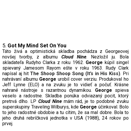
5.
Got My Mind Set On You
Táto živá a optimistická skladba pochádza z Georgeovej
novšej tvorby, z albumu
Cloud Nine
. Nezložil ju. Bola
skladateľa Rudyho Clarka z roku 1962.
George
kúpil singel
spievaný Jamesom Rayom ešte v roku 1963. Rudy Clark
napísal aj hit
The Shoop Shoop Song (It’s in His Kiss)
. Pri
nahrávaní albumu
George
urobil cover verziu. Produkoval ho
Jeff Lynne (ELO) a na zvuku je to vidieť a počuť. Krásne
nahrané nástroje s razantnou dynamikou.
George
spieva
veselo a radostne. Skladba ponúka odviazaný pocit, ktorý
pretrvá dlho. LP
Cloud Nine
mám rád, je to podobné zvuku
superskupiny Traveling Wilburys, kde
George
účinkoval. Bolo
to jeho radostné obdobie a tu cítim, že sa mal dobre. Bola to
jeho druhá rebríčková jednotka v USA (1988), 24 rokov po
prvej.