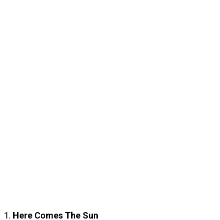
1.
Here Comes
T
he Sun