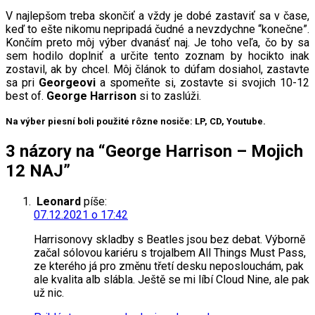
V najlepšom treba skončiť a vždy je dobé zastaviť sa v čase,
keď to ešte nikomu nepripadá čudné a nevzdychne “konečne”.
Končím preto môj výber dvanásť naj. Je toho veľa, čo by sa
sem hodilo doplniť a určite tento zoznam by hocikto inak
zostavil, ak by chcel. Môj článok to dúfam dosiahol, zastavte
sa pri
Georgeovi
a spomeňte si, zostavte si svojich 10-12
best of.
George Harrison
si to zaslúži.
Na výber piesní boli použité rôzne nosiče: LP, CD, Youtube.
3 názory na “George Harrison – Mojich
12 NAJ”
Leonard
píše:
07.12.2021 o 17:42
Harrisonovy skladby s Beatles jsou bez debat. Výborně
začal sólovou kariéru s trojalbem All Things Must Pass,
ze kterého já pro změnu třetí desku neposlouchám, pak
ale kvalita alb slábla. Ještě se mi líbí Cloud Nine, ale pak
už nic.