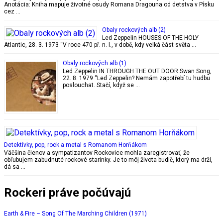
Anotácia: Kniha mapuje životné osudy Romana Dragouna od detstva v Písku
cez …
Obaly rockových alb (2)
Led Zeppelin HOUSES OF THE HOLY
Atlantic, 28. 3. 1973 “V roce 470 př. n. l., v době, kdy velká část světa …
Obaly rockových alb (1)
Led Zeppelin IN THROUGH THE OUT DOOR Swan Song,
22. 8. 1979 “Led Zeppelin? Nemám zapotřebí tu hudbu
poslouchat. Stačí, když se …
Detektívky, pop, rock a metal s Romanom Horňákom
Väčšina členov a sympatizantov Rockovice mohla zaregistrovať, že
obľubujem zabudnuté rockové starinky. Je to môj života budič, ktorý ma drží,
dá sa …
Rockeri práve počúvajú
Earth & Fire – Song Of The Marching Children (1971)