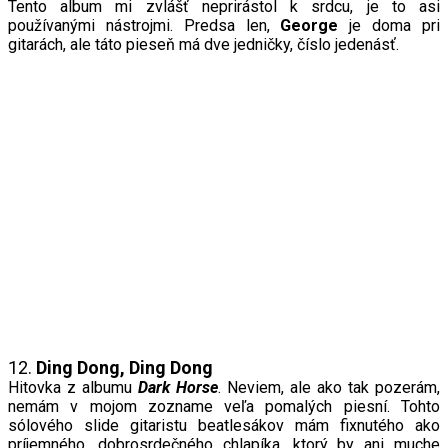
Tento album mi zvlášť neprirástol k srdcu, je to asi
používanými nástrojmi. Predsa len,
George
je doma pri
gitarách, ale táto pieseň má dve jedničky, číslo jedenásť.
12.
Ding Dong, Ding Dong
Hitovka z albumu
Dark Horse
. Neviem, ale ako tak pozerám,
nemám v mojom zozname veľa pomalých piesní. Tohto
sólového slide gitaristu beatlesákov mám fixnutého ako
príjemného, dobrosrdečného chlapíka, ktorý by ani muche