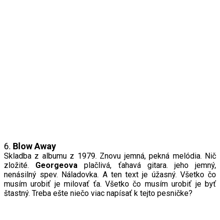
6.
Blow
A
way
Skladba z albumu z 1979. Znovu jemná, pekná melódia. Nič
zložité.
Georgeova
plačlivá, ťahavá gitara. jeho jemný,
nenásilný spev. Náladovka. A ten text je úžasný. Všetko čo
musím urobiť je milovať ťa. Všetko čo musím urobiť je byť
štastný. Treba ešte niečo viac napísať k tejto pesničke?