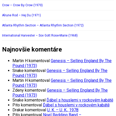
Crow – Crow By Crow (1970)
Alrune Rod – Hej Du (1971)
Atlanta Rhythm Section – Atlanta Rhythm Section (1972)
International Harvester – Sov Gott Rose-Marie (1968)
Najnovšie komentáre
Martin H
komentoval
Genesis – Selling England By The
Pound (1973)
Snake
komentoval
Genesis – Selling England By The
Pound (1973)
Martin H
komentoval
Genesis – Selling England By The
Pound (1973)
Zdeny
komentoval
Genesis – Selling England By The
Pound (1973)
Snake
komentoval
Ďábel s houslemi v rockovém kabátě
Pito
komentoval
Ďábel s houslemi v rockovém kabátě
Drakar
komentoval
U. K. – U. K., 1978
Pito
komentoval
Noel Redding Band –