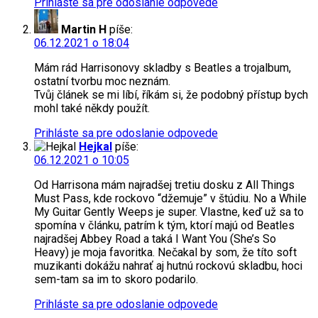
Prihláste sa pre odoslanie odpovede
Martin H
píše:
06.12.2021 o 18:04
Mám rád Harrisonovy skladby s Beatles a trojalbum,
ostatní tvorbu moc neznám.
Tvůj článek se mi líbí, říkám si, že podobný přístup bych
mohl také někdy použít.
Prihláste sa pre odoslanie odpovede
Hejkal
píše:
06.12.2021 o 10:05
Od Harrisona mám najradšej tretiu dosku z All Things
Must Pass, kde rockovo “džemuje” v štúdiu. No a While
My Guitar Gently Weeps je super. Vlastne, keď už sa to
spomína v článku, patrím k tým, ktorí majú od Beatles
najradšej Abbey Road a taká I Want You (She’s So
Heavy) je moja favoritka. Nečakal by som, že títo soft
muzikanti dokážu nahrať aj hutnú rockovú skladbu, hoci
sem-tam sa im to skoro podarilo.
Prihláste sa pre odoslanie odpovede