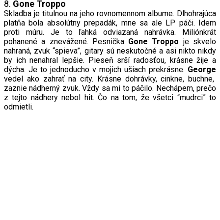
8.
Gone Troppo
Skladba je titulnou na jeho rovnomennom albume. Dlhohrajúca
platňa bola absolútny prepadák, mne sa ale LP páči. Idem
proti múru. Je to ľahká odviazaná nahrávka. Miliónkrát
pohanené a znevážené. Pesnička
Gone Troppo
je skvelo
nahraná, zvuk “spieva”, gitary sú neskutočné a asi nikto nikdy
by ich nenahral lepšie. Pieseň srší radosťou, krásne žije a
dýcha. Je to jednoducho v mojich ušiach prekrásne.
George
vedel ako zahrať na city. Krásne dohrávky, cinkne, buchne,
zaznie nádherný zvuk. Vždy sa mi to páčilo. Nechápem, prečo
z tejto nádhery nebol hit. Čo na tom, že všetci “mudrci” to
odmietli.