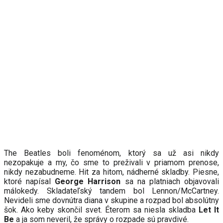
The
Beatles boli fenoménom, ktorý sa už asi nikdy
nezopakuje a my, čo sme to preživali v priamom prenose,
nikdy nezabudneme. Hit za hitom, nádherné skladby. Piesne,
ktoré napísal
George Harrison
sa na platniach objavovali
málokedy. Skladateľský tandem bol Lennon/McCartney.
Nevideli sme dovnútra diana v skupine a rozpad bol absolútny
šok. Ako keby skončil svet. Éterom sa niesla skladba
Let
I
t
B
e
a ja som neveril, že správ
y
o rozpade sú pravdivé.