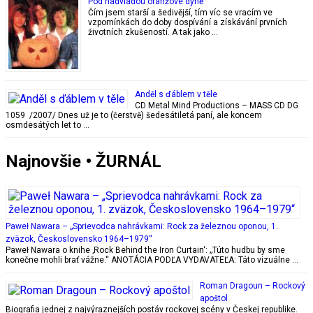
Pod nadvládou oranžové dýně
Čím jsem starší a šedivější, tím víc se vracím ve
vzpomínkách do doby dospívání a získávání prvních
životních zkušeností. A tak jako …
Anděl s ďáblem v těle
CD Metal Mind Productions – MASS CD DG
1059 /2007/ Dnes už je to (čerstvě) šedesátiletá paní, ale koncem
osmdesátých let to …
Najnovšie • ŽURNÁL
Paweł Nawara – „Sprievodca nahrávkami: Rock za železnou oponou, 1.
zväzok, Československo 1964–1979“
Paweł Nawara o knihe ‚Rock Behind the Iron Curtain‘: „Túto hudbu by sme
konečne mohli brať vážne.“ ANOTÁCIA PODĽA VYDAVATEĽA: Táto vizuálne …
Roman Dragoun – Rockový
apoštol
Biografia jednej z najvýraznejších postáv rockovej scény v Českej republike.