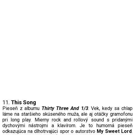
11.
This Song
Pieseň z albumu
Thirty
T
hree
A
nd 1/3
. Vek, kedy sa chlap
láme na staršieho skúseného muža, ale aj otáčky gramofonu
pri long play. Mierny rock and rollový sound s pridanými
dychovými nástrojmi a klavírom. Je to humorná pieseň
odkazujúca na dlhotrvajúci spor o autorstvo
My
S
weet Lord
.