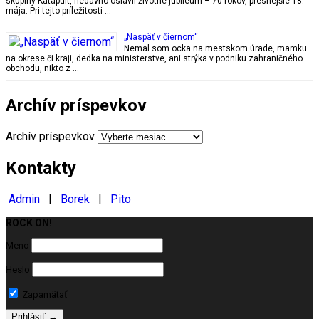
skupiny Katapult, nedávno oslávil životné jubileum – 70 rokov, presnejšie 18.
mája. Pri tejto príležitosti …
„Naspäť v čiernom“
Nemal som ocka na mestskom úrade, mamku
na okrese či kraji, dedka na ministerstve, ani strýka v podniku zahraničného
obchodu, nikto z …
Archív príspevkov
Archív príspevkov
Kontakty
Admin
|
Borek
|
Pito
ROCK ON!
Milujeme ROCK
Meno
Heslo
Zapamätať