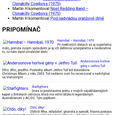
Clonakilty Cowboys (1975)
Martin H
komentoval
Noel Redding Band –
Clonakilty Cowboys (1975)
Martin H
komentoval
Pod nadvládou oranžové dýně
PRIPOMÍNAČ
Hannibal – Hannibal, 1970
Pri niektorých dielach sú aj superlatívy
málo, pretože svojim spôsobom je aj ich definícia vyčerpateľná a neobsiahne
to, čo nám dané umelecké dielo …
Andersonove horlivé
gény v Jethro Tull
Dlho, dlho, predlho. Posledný album Jethro Tull bol donedávna
Christmas Album z roku 2003. Toť nedávno som ho recenzoval a nadchýňal
sa Vianočnými …
Starfighters
Dnes si predstavíme jednu z mojich najobľúbenejších
kapiel z Britských ostrovov, ktorá má veľmi blízko k legendárnym
Austrálčanom z AC/DC. Tým pojítkom …
Oldo, díky!
Oldřich Říha, skladateľ, gitarista a spevák, hlavná postava