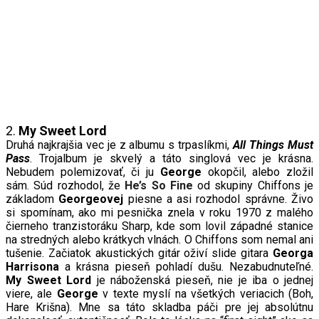
2.
My
S
weet
L
ord
Druhá najkrajšia vec je z albumu s trpaslíkmi,
All
T
hings
M
ust
P
ass
. Trojalbum je skvelý a táto singlová vec je krásna.
Nebudem polemizovať, či ju
George
okopčil, alebo zložil
sám. Súd rozhodol, že
He’s So Fine
od skupiny Chiffons je
základom
Georgeovej
piesne a asi rozhodol správne. Živo
si spomínam, ako mi pesnička znela v roku 1970 z malého
čierneho tranzistoráku Sharp, kde som lovil západné stanice
na stredných alebo krátkych vlnách. O Chiffons som nemal ani
tušenie. Začiatok akustických gitár oživí slide gitara
Georga
Harrisona
a krásna pieseň pohladí dušu. Nezabudnuteľné.
My
S
weet
L
ord
je náboženská pieseň, nie je iba o jednej
viere, ale
George
v texte myslí na všetkých veriacich (Boh,
Hare Krišna). Mne sa táto skladba páči pre jej absolútnu