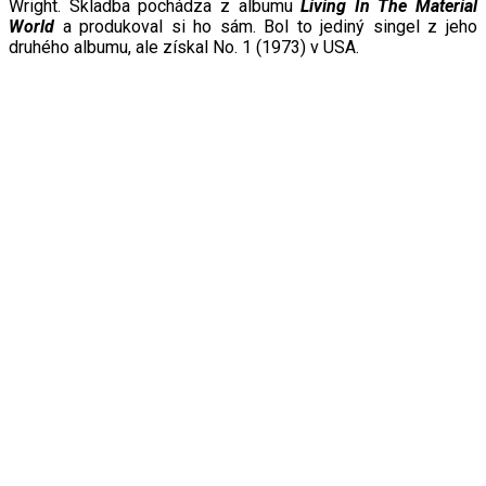
Wright. Skladba pochádza z albumu
Living
I
n The Material
W
orld
a produkoval si ho sám. Bol to jediný singel z jeho
druhého albumu, ale získal No. 1 (1973) v USA.