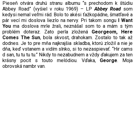
Pieseň otvára druhú stranu albumu “s prechodom k štúdiu
Abbey Road” (vyšiel v roku 1969) – LP
Abbey Road
som
kedysi nemal veľmi rád. Bolo to akési ťažkopádne, šmatľavé a
pár vecí mi doslova liezlo na nervy. Pri takom songu
I
W
ant
Y
ou
ma doslova mrle žrali, neznášal som to a mám s tým
problém doteraz. Zato perla zložená
Georgeom,
Here
C
omes
T
he Sun
, bola skvost, drahokam. Zostalo to tak až
dodnes. Je to pre mňa najkrajšia skladba, ktorú zložil a nie je
dňa, keď vstanem a vidím slnko, si to nezaspievať. “Hir cams
d san, tu tu tu tu.” Nikdy to nezabudnem a vždy ďakujem za ten
krásny pocit s touto melódiou. Vďaka,
George
. Moja
obrovská nambr van.