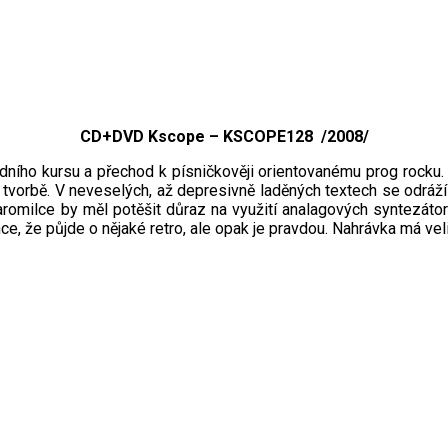
CD+DVD Kscope – KSCOPE128 /2008/
dního kursu a přechod k písničkověji orientovanému prog rocku
o tvorbě. V neveselých, až depresivně laděných textech se odrá
taromilce by měl potěšit důraz na využití analagových syntezátor
 že půjde o nějaké retro, ale opak je pravdou. Nahrávka má vel