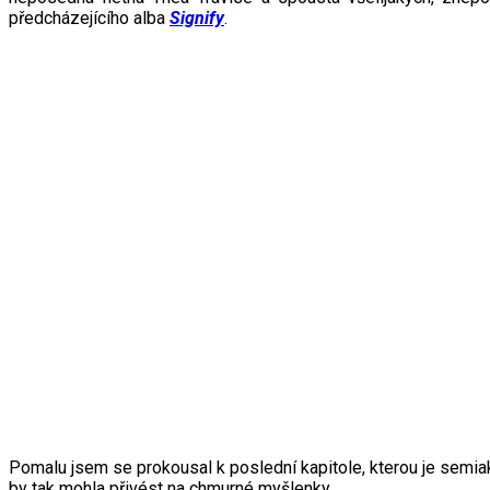
předcházejícího alba
Signify
.
Pomalu jsem se prokousal k poslední kapitole, kterou je sem
by tak mohla přivést na chmurné myšlenky…