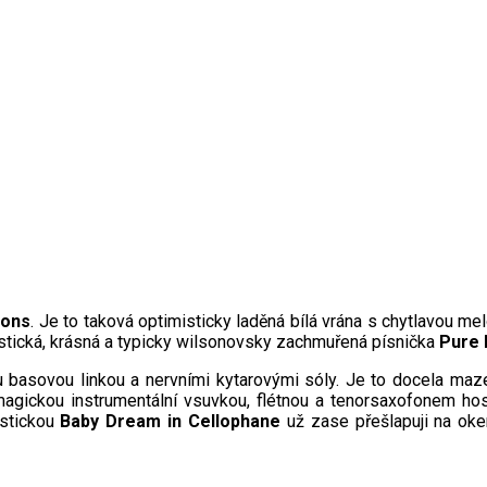
sons
. Je to taková optimisticky laděná bílá vrána s chytlavou mel
ustická, krásná a typicky wilsonovsky zachmuřená písnička
Pure 
 basovou linkou a nervními kytarovými sóly. Je to docela maze
agickou instrumentální vsuvkou, flétnou a tenorsaxofonem host
ustickou
Baby Dream in Cellophane
už zase přešlapuji na oke