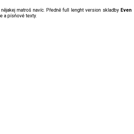
nějakej matroš navíc. Předně full lenght version skladby
Even
ie a písňové texty.