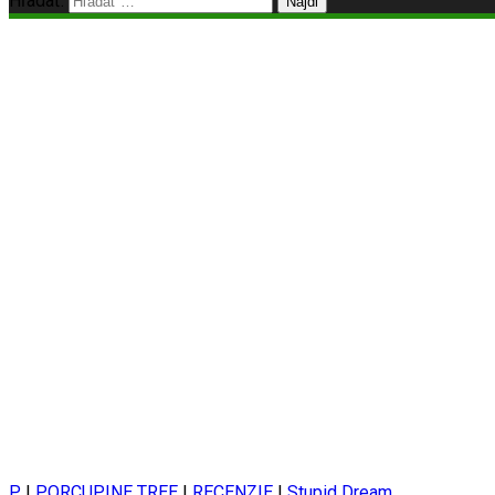
Hľadať:
P
|
PORCUPINE TREE
|
RECENZIE
|
Stupid Dream