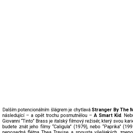
Dalším potencionálním šlágrem je chytlavá
Stranger By The 
následující – a opět trochu posmutnělou –
A Smart Kid
. Neb
Giovanni “Tinto” Brass je italský filmový režisér, který svou k
budete znát jeho filmy “Caligula” (1979), nebo “Paprika” (1991
neposedná flétna Thea Travise a spousta všelijakých, znepoko