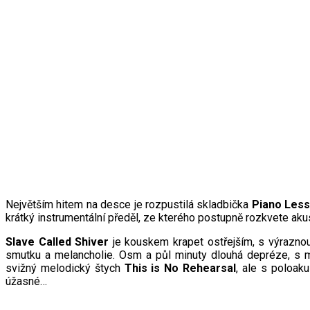
Největším hitem na desce je rozpustilá skladbička
Piano Les
krátký instrumentální předěl, ze kterého postupně rozkvete ak
Slave Called Shiver
je kouskem krapet ostřejším, s výraznou
smutku a melancholie. Osm a půl minuty dlouhá depréze, s m
svižný melodický štych
This is No Rehearsal
, ale s poloak
úžasné…