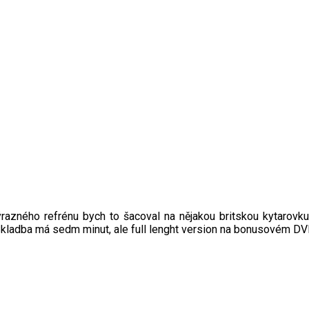
razného refrénu bych to šacoval na nějakou britskou kytarovku 
ladba má sedm minut, ale full lenght version na bonusovém DVD