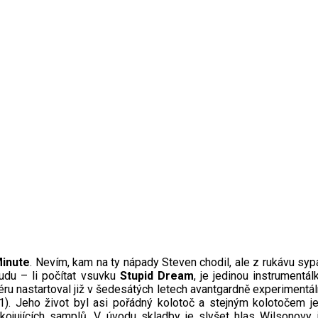
Minute
. Nevím, kam na ty nápady Steven chodil, ale z rukávu syp
udu – li počítat vsuvku
Stupid Dream
, je jedinou instrument
ariéru nastartoval již v šedesátých letech avantgardně experiment
). Jeho život byl asi pořádný kolotoč a stejným kolotočem je i 
jujících samplů. V úvodu skladby je slyšet hlas Wilsonovy jap