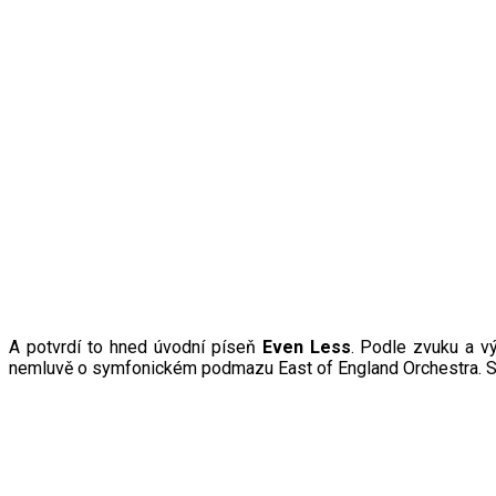
A potvrdí to hned úvodní píseň
Even Less
. Podle zvuku a vý
nemluvě o symfonickém podmazu East of England Orchestra. Sk