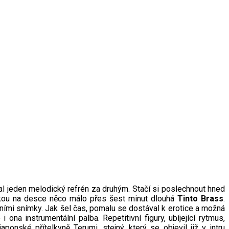
al jeden melodický refrén za druhým. Stačí si poslechnout hned
álkou na desce něco málo přes šest minut dlouhá
Tinto Brass
.
álními snímky. Jak šel čas, pomalu se dostával k erotice a možná
ona instrumentální palba. Repetitivní figury, ubíjející rytmus,
onské přítelkyně Terumi, stejný, který se objevil již v intru