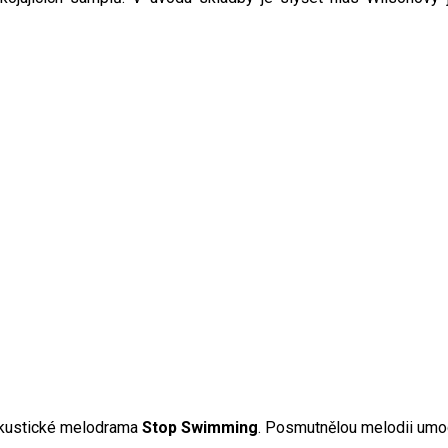
iakustické melodrama
Stop Swimming
. Posmutnělou melodii umoc