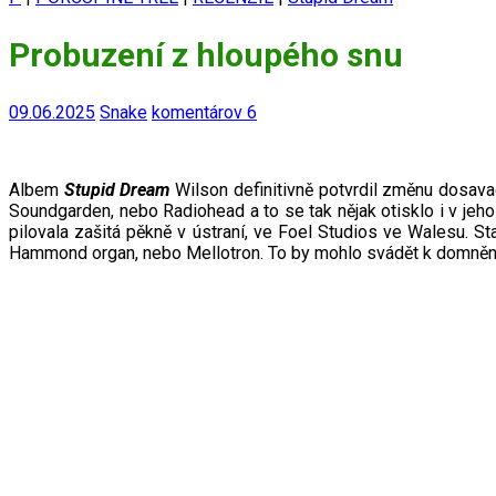
Probuzení z hloupého snu
09.06.2025
Snake
komentárov 6
Albem
Stupid Dream
Wilson definitivně potvrdil změnu dosava
Soundgarden, nebo Radiohead a to se tak nějak otisklo i v jeh
pilovala zašitá pěkně v ústraní, ve Foel Studios ve Walesu. S
Hammond organ, nebo Mellotron. To by mohlo svádět k domněnce,