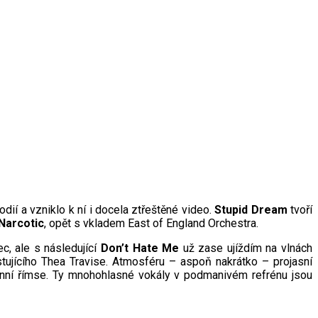
odií a vzniklo k ní i docela ztřeštěné video.
Stupid Dream
tvoří
Narcotic
, opět s vkladem East of England Orchestra.
c, ale s následující
Don’t Hate Me
už zase ujíždím na vlnách
ujícího Thea Travise. Atmosféru – aspoň nakrátko – projasní
nní římse. Ty mnohohlasné vokály v podmanivém refrénu jsou