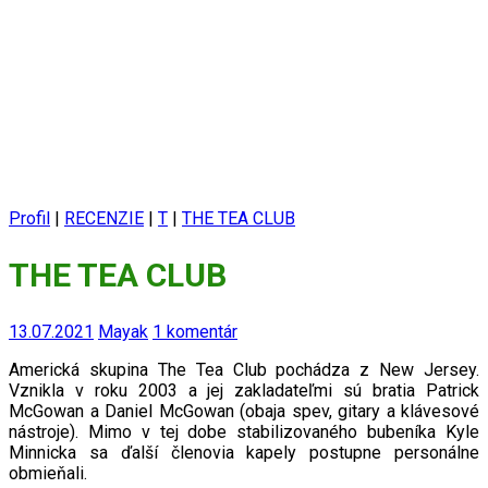
Profil
|
RECENZIE
|
T
|
THE TEA CLUB
THE TEA CLUB
13.07.2021
Mayak
1 komentár
Americká skupina The Tea Club pochádza z New Jersey.
Vznikla v roku 2003 a jej zakladateľmi sú bratia Patrick
McGowan a Dan
iel
McGowan (obaja spev, gitary a klávesové
nástroje). Mimo v tej dobe stabilizovaného bubeníka Kyle
Minnicka sa ďalší členovia kapely postupne personálne
obmieňali.