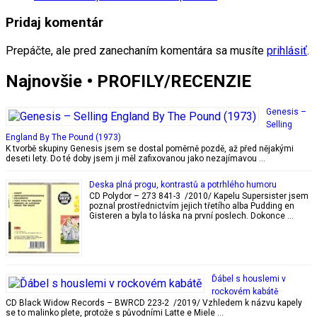
Pridaj komentár
Prepáčte, ale pred zanechaním komentára sa musíte
prihlásiť
.
Najnovšie • PROFILY/RECENZIE
Genesis –
Selling
England By The Pound (1973)
K tvorbě skupiny Genesis jsem se dostal poměrně pozdě, až před nějakými
deseti lety. Do té doby jsem ji měl zafixovanou jako nezajímavou …
Deska plná progu, kontrastů a potrhlého humoru
CD Polydor – 273 841-3 /2010/ Kapelu Supersister jsem
poznal prostřednictvím jejich třetího alba Pudding en
Gisteren a byla to láska na první poslech. Dokonce …
Ďábel s houslemi v
rockovém kabátě
CD Black Widow Records – BWRCD 223-2 /2019/ Vzhledem k názvu kapely
se to malinko plete, protože s původními Latte e Miele …