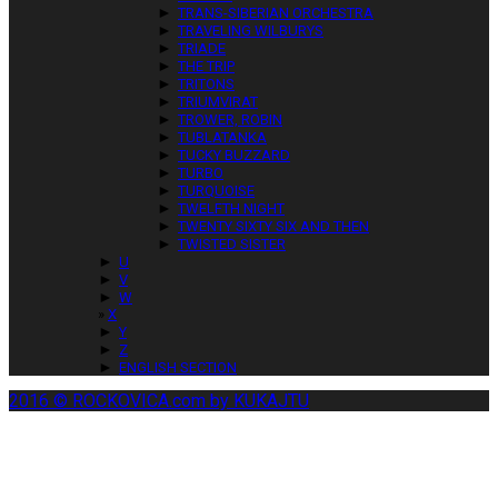
►
TRANS-SIBERIAN ORCHESTRA
►
TRAVELING WILBURYS
►
TRIADE
►
THE TRIP
►
TRITONS
►
TRIUMVIRAT
►
TROWER, ROBIN
►
TUBLATANKA
►
TUCKY BUZZARD
►
TURBO
►
TURQUOISE
►
TWELFTH NIGHT
►
TWENTY SIXTY SIX AND THEN
►
TWISTED SISTER
►
U
►
V
►
W
X
►
Y
►
Z
►
ENGLISH SECTION
2016 © ROCKOVICA.com by KUKAJTU