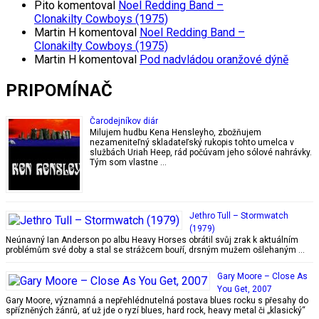
Pito
komentoval
Noel Redding Band –
Clonakilty Cowboys (1975)
Martin H
komentoval
Noel Redding Band –
Clonakilty Cowboys (1975)
Martin H
komentoval
Pod nadvládou oranžové dýně
PRIPOMÍNAČ
Čarodejníkov diár
Milujem hudbu Kena Hensleyho, zbožňujem
nezameniteľný skladateľský rukopis tohto umelca v
službách Uriah Heep, rád počúvam jeho sólové nahrávky.
Tým som vlastne …
Jethro Tull – Stormwatch
(1979)
Neúnavný Ian Anderson po albu Heavy Horses obrátil svůj zrak k aktuálním
problémům své doby a stal se strážcem bouří, drsným mužem ošlehaným …
Gary Moore – Close As
You Get, 2007
Gary Moore, významná a nepřehlédnutelná postava blues rocku s přesahy do
spřízněných žánrů, ať už jde o ryzí blues, hard rock, heavy metal či „klasický“