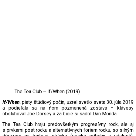
The Tea Club ‎– If/When (2019)
If/When
, piaty štúdiový počin, uzrel svetlo sveta 30. júla 2019
a podieľala sa na ňom pozmenená zostava – klávesy
obsluhoval Joe Dorsey a za bicie si sadol Dan Monda.
The Tea Club hrajú predovšetkým progresívny rock, ale aj
s prvkami post rocku a alternatívnych foriem rocku, so silným
dôrazom na textovú stránku (epické príbehy a udalosti).