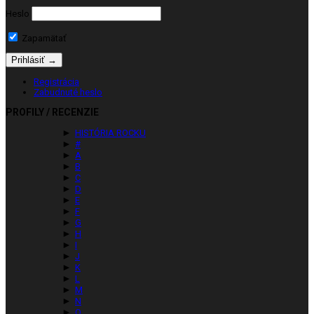
Heslo
Zapamätať
Registrácia
Zabudnuté heslo
PROFILY / RECENZIE
►
HISTÓRIA ROCKU
►
#
►
A
►
B
►
C
►
D
►
E
►
F
►
G
►
H
►
I
►
J
►
K
►
L
►
M
►
N
►
O