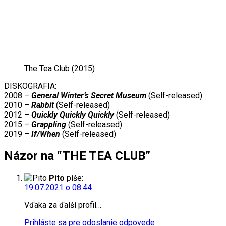
The Tea Club (2015)
DISKOGRAFIA:
2008 –
General Winter’s Secret Museum
(Self-released)
2010 –
Rabbit
(Self-released)
2012 –
Quickly Quickly Quickly
(Self-released)
2015 –
Grappling
(Self-released)
2019 –
If/When
(Self-released)
Názor na “THE TEA CLUB”
Pito
píše:
19.07.2021 o 08:44
Vďaka za ďalší profil…
Prihláste sa pre odoslanie odpovede