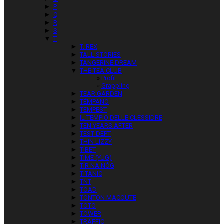
►
P
►
Q
►
R
►
S
▼
T
►
T. REX
►
TALL STORIES
►
TANGERINE DREAM
▼
THE TEA CLUB
Profil
Grappling
►
TEAR GARDEN
►
TÉMPANO
►
TEMPEST
►
IL TEMPIO DELLE CLESSIDRE
►
TEN YEARS AFTER
►
TEST DEPT
►
THIN LIZZY
►
TIBET
►
TIME (YUG)
►
TÍR NA NÓG
►
TITANIC
►
TNT
►
TOAD
►
TONTON MACOUTE
►
TOTO
►
TOWER
►
TRAFFIC