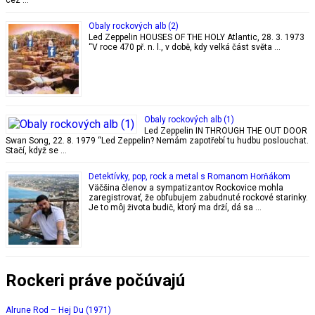
Obaly rockových alb (2)
Led Zeppelin HOUSES OF THE HOLY Atlantic, 28. 3. 1973
“V roce 470 př. n. l., v době, kdy velká část světa …
Obaly rockových alb (1)
Led Zeppelin IN THROUGH THE OUT DOOR
Swan Song, 22. 8. 1979 “Led Zeppelin? Nemám zapotřebí tu hudbu poslouchat.
Stačí, když se …
Detektívky, pop, rock a metal s Romanom Horňákom
Väčšina členov a sympatizantov Rockovice mohla
zaregistrovať, že obľubujem zabudnuté rockové starinky.
Je to môj života budič, ktorý ma drží, dá sa …
Rockeri práve počúvajú
Alrune Rod – Hej Du (1971)