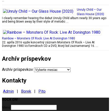
…
Unruly Child – Our
Glass House (2020)
I clearly remember hearing the debut Unruly Child album nearly 30 years ago
and being blown away by their style of melodic …
Rainbow – Monsters Of Rock: Live At Donington 1980
22. apríla 2016 vyjde koncertný záznam Monsters Of Rock – Live At
Donington 1980 vo formátoch CD a DVD, ktorý bol zaznamenaný 16. …
Archív príspevkov
Archív príspevkov
Kontakty
Admin
|
Borek
|
Pito
ROCK ON!
Milujeme ROCK
Meno