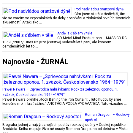
Pod nadvládou oranžové dýně
Čím jsem starší a šedivější, tím
víc se vracím ve vzpomínkách do doby dospívání a získávání prvních životních
zkušeností. A tak jako …
Anděl s ďáblem v těle
CD Metal Mind Productions – MASS CD DG
1059 /2007/ Dnes už je to (čerstvě) šedesátiletá paní, ale koncem
osmdesátých let to …
Najnovšie • ŽURNÁL
Paweł Nawara – „Sprievodca nahrávkami: Rock za železnou oponou, 1.
zväzok, Československo 1964–1979“
Paweł Nawara o knihe ‚Rock Behind the Iron Curtain‘: „Túto hudbu by sme
konečne mohli brať vážne.“ ANOTÁCIA PODĽA VYDAVATEĽA: Táto vizuálne …
Roman Dragoun – Rockový
apoštol
Biografia jednej z najvýraznejších postáv rockovej scény v Českej republike.
Anotácia: Kniha mapuje životné osudy Romana Dragouna od detstva v Písku
cez …