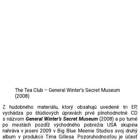
The Tea Club ‎– General Winter’s Secret Museum
(2008)
Z hudobného materiálu, ktorý obsahujú uvedené tri E
P
,
vychádza po štúdiových úpravách prvé plnohodnotné CD
s názvom
General Winter’s Secret Museum
(2008) a po turné
po mestách pozdĺž východného pobrežia USA skupina
nahráva v jeseni 2009 v Big Blue Meenie Studios svoj druhý
album v produkcii
Tima Gillesa. Pozoruhodnosťou je účasť