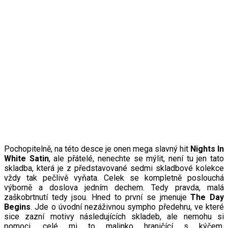
Pochopitelně, na této desce je onen mega slavný hit
Nights In
White Satin
, ale přátelé, nenechte se mýlit, není tu jen tato
skladba, která je z představované sedmi skladbové kolekce
vždy tak pečlivě vyňata. Celek se kompletně poslouchá
výborně a doslova jedním dechem. Tedy pravda, malá
zaškobrtnutí tedy jsou. Hned to první se jmenuje
The Day
Begins
. Jde o úvodní nezáživnou sympho předehru, ve které
sice zazní motivy následujících skladeb, ale nemohu si
pomoci, celé mi to malinko hraničící s kýčem.