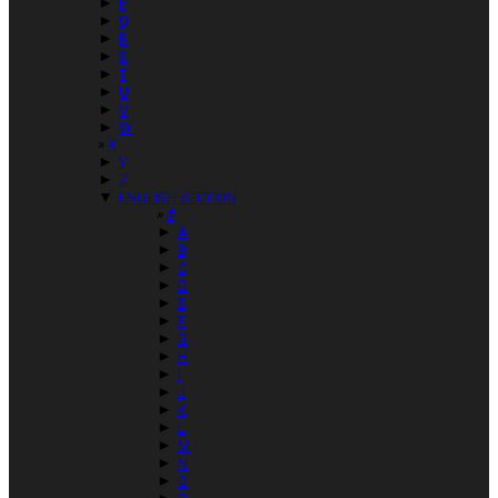
►
P
►
Q
►
R
►
S
►
T
►
U
►
V
►
W
X
►
Y
►
Z
▼
ENGLISH SECTION
#
►
A
►
B
►
C
►
D
►
E
►
F
►
G
►
H
►
I
►
J
►
K
►
L
►
M
►
N
►
O
►