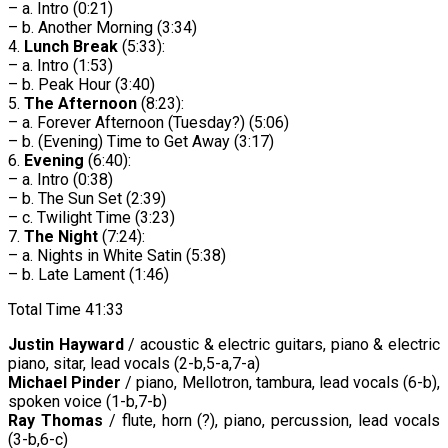
– a. Intro (0:21)
– b. Another Morning (3:34)
4.
Lunch Break
(5:33):
– a. Intro (1:53)
– b. Peak Hour (3:40)
5.
The Afternoon
(8:23):
– a. Forever Afternoon (Tuesday?) (5:06)
– b. (Evening) Time to Get Away (3:17)
6.
Evening
(6:40):
– a. Intro (0:38)
– b. The Sun Set (2:39)
– c. Twilight Time (3:23)
7.
The Night
(7:24):
– a. Nights in White Satin (5:38)
– b. Late Lament (1:46)
Total Time 41:33
Justin Hayward
/ acoustic & electric guitars, piano & electric
piano, sitar, lead vocals (2-b,5-a,7-a)
Michael Pinder
/ piano, Mellotron, tambura, lead vocals (6-b),
spoken voice (1-b,7-b)
Ray Thomas
/ flute, horn (?), piano, percussion, lead vocals
(3-b,6-c)