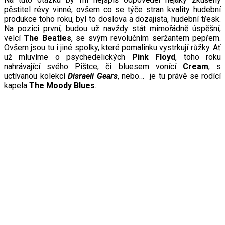
pěstitel révy vinné, ovšem co se týče stran kvality hudební
produkce toho roku, byl to doslova a dozajista, hudební třesk.
Na pozici první, budou už navždy stát mimořádně úspěšní,
velcí
The Beatles
, se svým revolučním seržantem pepřem.
Ovšem jsou tu i jiné spolky, které pomalinku vystrkují růžky. Ať
už mluvíme o psychedelických
Pink Floyd
, toho roku
nahrávající svého Pištce, či bluesem vonící
Cream
, s
uctívanou kolekcí
Disraeli Gears
, nebo… je tu právě se rodící
kapela
The Moody Blues
.