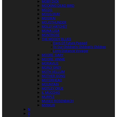
►
MOBY DICK
►
MOCKING DEAD BIRD
►
MO.DO.
►
MOGG/WAY
►
MOGWAI
►
MOJOTHUNDER
►
MOLLY HATCHET
►
MONA LISA
►
MONTROSE
▼
THE MOODY BLUES
Days Of Future Passed
To Our Children’s Children’s Children
Long Distance Voyager
►
MOORE, GARY
►
MOORE, VINNIE
►
MORAVIUS
►
MORLY GREY
►
MOTH VELLUM
►
MOTHER GONG
►
MOTÖRHEAD
►
MOUNTAIN
►
MÖTLEY CRÜE
►
IL MUCCHIO
►
MURPLE
►
MUSEO ROSENBACH
►
MYRKUR
►
N
►
O