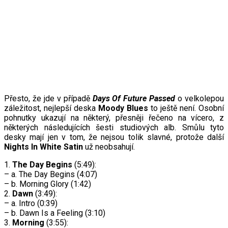
Přesto, že jde v případě
Days Of Future Passed
o velkolepou
záležitost, nejlepší deska
Moody Blues
to ještě není. Osobní
pohnutky ukazují na některý, přesněji řečeno na vícero, z
některých následujících šesti studiových alb. Smůlu tyto
desky mají jen v tom, že nejsou tolik slavné, protože další
Nights In White Satin
už neobsahují.
1.
The Day Begins
(5:49):
– a. The Day Begins (4:07)
– b. Morning Glory (1:42)
2.
Dawn
(3:49):
– a. Intro (0:39)
– b. Dawn Is a Feeling (3:10)
3.
Morning
(3:55):