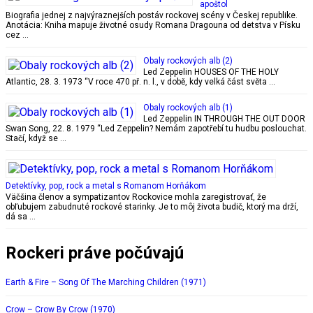
apoštol
Biografia jednej z najvýraznejších postáv rockovej scény v Českej republike.
Anotácia: Kniha mapuje životné osudy Romana Dragouna od detstva v Písku
cez …
Obaly rockových alb (2)
Led Zeppelin HOUSES OF THE HOLY
Atlantic, 28. 3. 1973 “V roce 470 př. n. l., v době, kdy velká část světa …
Obaly rockových alb (1)
Led Zeppelin IN THROUGH THE OUT DOOR
Swan Song, 22. 8. 1979 “Led Zeppelin? Nemám zapotřebí tu hudbu poslouchat.
Stačí, když se …
Detektívky, pop, rock a metal s Romanom Horňákom
Väčšina členov a sympatizantov Rockovice mohla zaregistrovať, že
obľubujem zabudnuté rockové starinky. Je to môj života budič, ktorý ma drží,
dá sa …
Rockeri práve počúvajú
Earth & Fire – Song Of The Marching Children (1971)
Crow – Crow By Crow (1970)