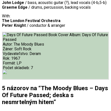
John Lodge
/ bass, acoustic guitar (?), lead vocals (4-b,5-b)
Graeme Edge
/ drums, percussion, backing vocals
With:
The London Festival Orchestra
Peter Knight
/ conductor & arranger
Album:
Days Of Future
Passed
Autor:
The Moody Blues
Žáner:
Soft Rock
Vydavateľstvo:
Deram
Rok:
1967
Formát:
LP
Počet skladieb:
7
5 názorov na “The Moody Blues – Days
Of Future Passed; deska s
nesmrtelným hitem”