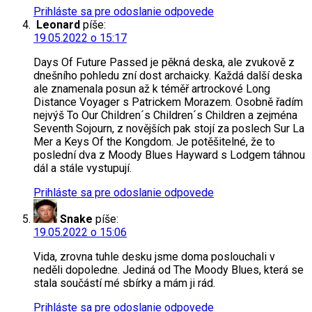
Prihláste sa pre odoslanie odpovede
Leonard
píše:
19.05.2022 o 15:17
Days Of Future Passed je pěkná deska, ale zvukově z
dnešního pohledu zní dost archaicky. Každá další deska
ale znamenala posun až k téměř artrockové Long
Distance Voyager s Patrickem Morazem. Osobně řadím
nejvýš To Our Children´s Children´s Children a zejména
Seventh Sojourn, z novějších pak stojí za poslech Sur La
Mer a Keys Of the Kongdom. Je potěšitelné, že to
poslední dva z Moody Blues Hayward s Lodgem táhnou
dál a stále vystupují.
Prihláste sa pre odoslanie odpovede
Snake
píše:
19.05.2022 o 15:06
Vida, zrovna tuhle desku jsme doma poslouchali v
neděli dopoledne. Jediná od The Moody Blues, která se
stala součástí mé sbírky a mám ji rád.
Prihláste sa pre odoslanie odpovede