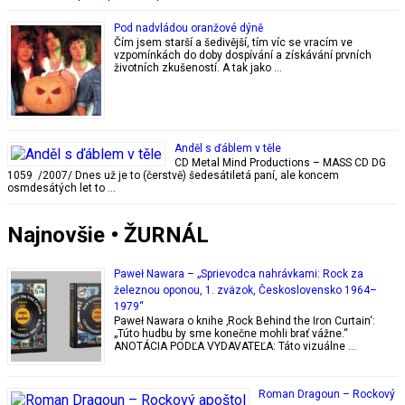
Pod nadvládou oranžové dýně
Čím jsem starší a šedivější, tím víc se vracím ve
vzpomínkách do doby dospívání a získávání prvních
životních zkušeností. A tak jako …
Anděl s ďáblem v těle
CD Metal Mind Productions – MASS CD DG
1059 /2007/ Dnes už je to (čerstvě) šedesátiletá paní, ale koncem
osmdesátých let to …
Najnovšie • ŽURNÁL
Paweł Nawara – „Sprievodca nahrávkami: Rock za
železnou oponou, 1. zväzok, Československo 1964–
1979“
Paweł Nawara o knihe ‚Rock Behind the Iron Curtain‘:
„Túto hudbu by sme konečne mohli brať vážne.“
ANOTÁCIA PODĽA VYDAVATEĽA: Táto vizuálne …
Roman Dragoun – Rockový