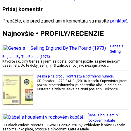
Pridaj komentár
Prepáčte, ale pred zanechaním komentára sa musíte
prihlásiť
.
Najnovšie • PROFILY/RECENZIE
Genesis –
Selling
England By The Pound (1973)
K tvorbě skupiny Genesis jsem se dostal poměrně pozdě, až před nějakými
deseti lety. Do té doby jsem ji měl zafixovanou jako nezajímavou …
Deska plná progu, kontrastů a potrhlého humoru
CD Polydor – 273 841-3 /2010/ Kapelu Supersister jsem
poznal prostřednictvím jejich třetího alba Pudding en
Gisteren a byla to láska na první poslech. Dokonce …
Ďábel s houslemi v
rockovém kabátě
CD Black Widow Records – BWRCD 223-2 /2019/ Vzhledem k názvu kapely
se to malinko plete, protože s původními Latte e Miele …