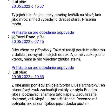
Lui
píše:
20.05.2022 o 15:57
Ty jejich kukuče jsou taky strašný, květák na hlavě, knír
jako mrož a hned vypadají o dvacet starší. Příšerná
móda.
Prihláste sa pre odoslanie odpovede
Pavel
píše:
20.05.2022 o 07:45
Díky všem za příspěvky. Také si raději pouštím některou
z dalších, ne-symfonických desek. A je mě vcelku jedno
kterou, mám je rád všechny zhruba stejně.
Prihláste sa pre odoslanie odpovede
Lui
píše:
19.05.2022 o 19:55
Z dnešního pohledu zní celá tvorba Blues archaicky. Ten
starodávný zvuk zachraňují vokály ve stylu Beatles,
jakési poznávací znamení této kapely. Jsou krásné,
dojemné, velkolepé……. prostě úžasné. Recenze mě
potěšila, tak si asi nějakou jejich desku pustím.