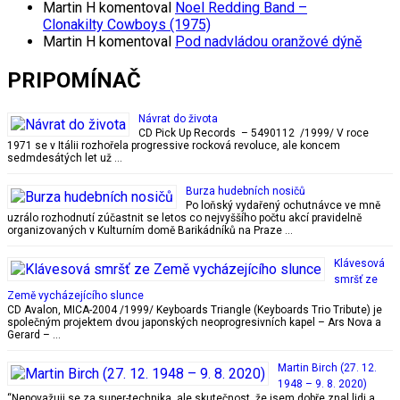
Martin H
komentoval
Noel Redding Band –
Clonakilty Cowboys (1975)
Martin H
komentoval
Pod nadvládou oranžové dýně
PRIPOMÍNAČ
Návrat do života
CD Pick Up Records – 5490112 /1999/ V roce
1971 se v Itálii rozhořela progressive rocková revoluce, ale koncem
sedmdesátých let už …
Burza hudebních nosičů
Po loňský vydařený ochutnávce ve mně
uzrálo rozhodnutí zúčastnit se letos co nejvyššího počtu akcí pravidelně
organizovaných v Kulturním domě Barikádníků na Praze …
Klávesová
smršť ze
Země vycházejícího slunce
CD Avalon, MICA-2004 /1999/ Keyboards Triangle (Keyboards Trio Tribute) je
společným projektem dvou japonských neoprogresivních kapel – Ars Nova a
Gerard – …
Martin Birch (27. 12.
1948 – 9. 8. 2020)
“Nepovažuji se za super-technika, ale skutečnost, že jsem dobře znal lidi a