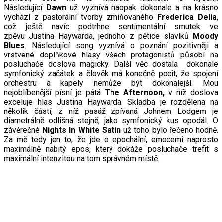
Následující
Dawn
už vyznívá naopak dokonale a na krásno
vychází z pastorální tvorby zmiňovaného
Frederica Delia
,
což ještě navíc podtrhne sentimentální smutek ve
zpěvu
Justina Hayward
a, jednoho z pětice slavíků
Moody
Blues
. Následující song vyznívá o poznání pozitivněji a
vrstvené doplňkové hlasy všech protagonistů působí na
posluchače doslova magicky. Další věc dostala dokonale
symfonický začátek a člověk má konečně pocit, že spojení
orchestru a kapely nemůže být dokonalejší. Mou
nejoblíbenější písní je pátá
The Afternoon,
v níž doslova
exceluje hlas Justina Haywarda. Skladba je rozdělena na
několik částí, z níž pasáž zpívaná Johnem Lodgem je
diametrálně odlišná stejně, jako symfonický kus opodál. O
závěrečné
Nights In White Satin
už toho bylo řečeno hodně.
Za mě tedy jen to, že jde o epochální, emocemi naprosto
maximálně nabitý epos, který dokáže posluchače trefit s
maximální intenzitou na tom správném místě.