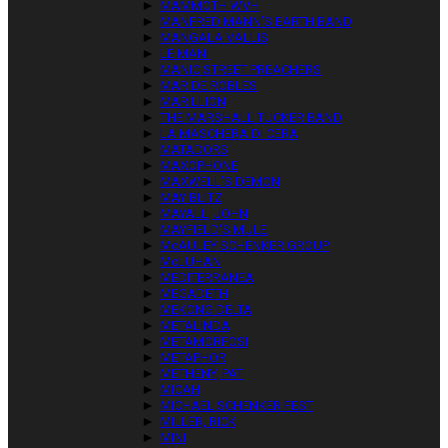
►
MAMMOTH WVH
►
MANFRED MANN’S EARTH BAND
►
MANGALA VALLIS
►
LE MANI
►
MANIC STREET PREACHERS
►
MAR DE ROBLES
►
MARILLION
►
THE MARSHALL TUCKER BAND
►
LA MASCHERA DI CERA
►
MATADORS
►
MAXOPHONE
►
MAXWELL’S DEMON
►
MAY BLITZ
►
MAYALL, JOHN
►
MAYFIELD‘S MULE
►
McAULEY SCHENKER GROUP
►
McLUHAN
►
MEDITERRANEA
►
MEGADETH
►
MEKONG DELTA
►
METALINDA
►
METAMORFOSI
►
METAPHOR
►
METHENY, PAT
►
MICAH
►
MICHAEL SCHENKER FEST
►
MILLER, RICK
►
MINI