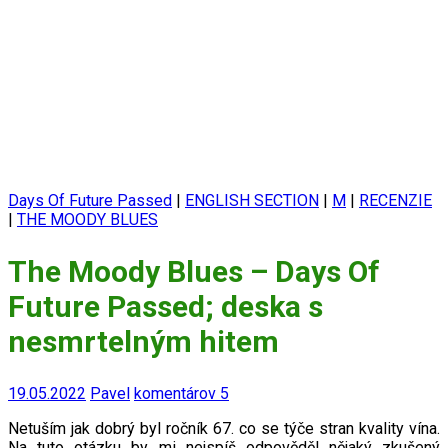
Days Of Future Passed
|
ENGLISH SECTION
|
M
|
RECENZIE
|
THE MOODY BLUES
The Moody Blues – Days Of
Future Passed; deska s
nesmrtelným hitem
19.05.2022
Pavel
komentárov 5
Netuším jak dobrý byl ročník 67. co se týče stran kvality vína.
Na tuto otázku by mi nejspíš odpověděl nějaký zkušený