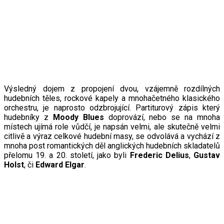
Výsledný dojem z propojení dvou, vzájemně rozdílných
hudebních těles, rockové kapely a mnohačetného klasického
orchestru, je naprosto odzbrojující. Partiturový zápis který
hudebníky z
Moody Blues
doprovází, nebo se na mnoha
místech ujímá role vůdčí, je napsán velmi, ale skutečně velmi
citlivě a výraz celkové hudební masy, se odvolává a vychází z
mnoha post romantických děl anglických hudebních skladatelů
přelomu 19. a 20. století, jako byli
Frederic Delius
,
Gustav
Holst
, či
Edward Elgar
.