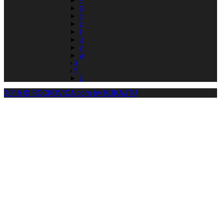
P
►
Q
►
R
►
S
►
T
►
U
►
V
►
W
X
Y
►
Z
2016 © ROCKOVICA.com by KUKAJTU