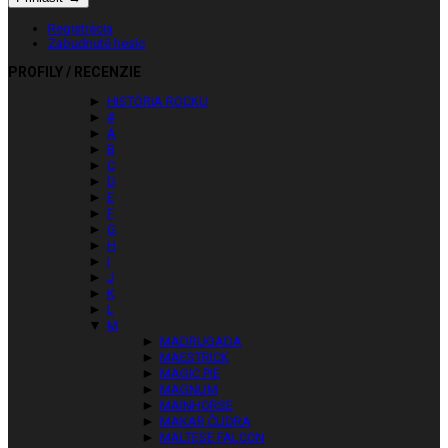
Registrácia
Zabudnuté heslo
PROFILY / RECENZIE
►
HISTÓRIA ROCKU
►
#
►
A
►
B
►
C
►
D
►
E
►
F
►
G
►
H
►
I
►
J
►
K
►
L
▼
M
►
MADRUGADA
►
MAESTRICK
►
MAGIC PIE
►
MAGNUM
►
MAINHORSE
►
MAKAR ČUDRA
►
MALTESE FALCON