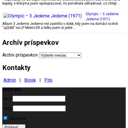
kapely, s kterýma jsem spolupracoval, mi pomáhala odhadnout, co chtějí …
Olympic – 3 Jedeme
Jedeme (1971)
Album 3 Jedeme Jedeme mě zastihlo v době, kdy jsem na domácí scéně
“ujížděl” na LP Město ER a laťku jsem si ještě …
Archív príspevkov
Archív príspevkov
Kontakty
Admin
|
Borek
|
Pito
ROCK ON!
Milujeme ROCK
Meno
Heslo
Zapamätať