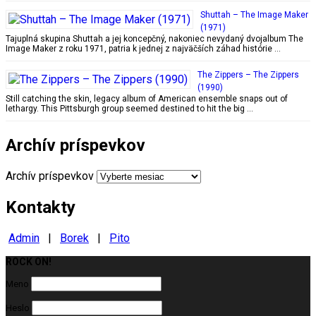
Shuttah – The Image Maker
(1971)
Tajuplná skupina Shuttah a jej koncepčný, nakoniec nevydaný dvojalbum The
Image Maker z roku 1971, patria k jednej z najväčších záhad histórie …
The Zippers ‎– The Zippers
(1990)
Still catching the skin, legacy album of American ensemble snaps out of
lethargy. This Pittsburgh group seemed destined to hit the big …
Archív príspevkov
Archív príspevkov
Kontakty
Admin
|
Borek
|
Pito
ROCK ON!
Milujeme ROCK
Meno
Heslo