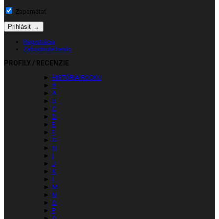
Zapamätať
Registrácia
Zabudnuté heslo
PROFILY / RECENZIE
►
HISTÓRIA ROCKU
►
#
►
A
►
B
►
C
►
D
►
E
►
F
►
G
►
H
►
I
►
J
►
K
►
L
►
M
►
N
►
O
►
P
►
Q