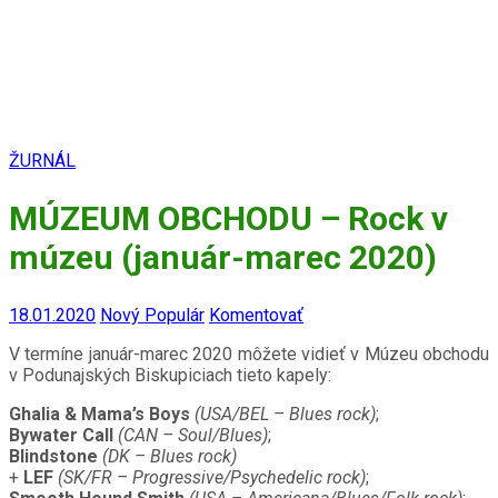
ŽURNÁL
MÚZEUM OBCHODU – Rock v
múzeu (január-marec 2020)
18.01.2020
Nový Populár
Komentovať
V termíne január-marec 2020 môžete vidieť v Múzeu obchodu
v Podunajských Biskupiciach tieto kapely
:
Ghalia & Mama
’
s Boys
(USA/BEL – Blues rock)
;
Bywater Call
(CAN – Soul/Blues)
;
Blindstone
(DK – Blues rock)
+
LEF
(SK/FR – Progressive/Psychedelic rock)
;