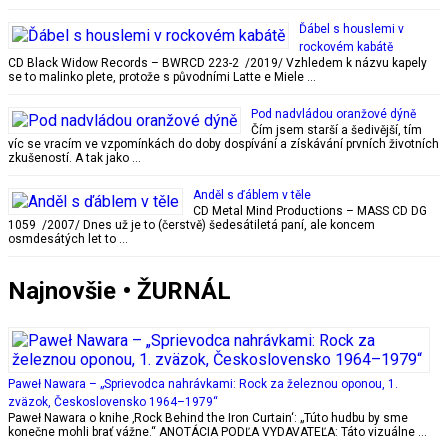
Ďábel s houslemi v
rockovém kabátě
CD Black Widow Records – BWRCD 223-2 /2019/ Vzhledem k názvu kapely
se to malinko plete, protože s původními Latte e Miele …
Pod nadvládou oranžové dýně
Čím jsem starší a šedivější, tím
víc se vracím ve vzpomínkách do doby dospívání a získávání prvních životních
zkušeností. A tak jako …
Anděl s ďáblem v těle
CD Metal Mind Productions – MASS CD DG
1059 /2007/ Dnes už je to (čerstvě) šedesátiletá paní, ale koncem
osmdesátých let to …
Najnovšie • ŽURNÁL
Paweł Nawara – „Sprievodca nahrávkami: Rock za železnou oponou, 1.
zväzok, Československo 1964–1979“
Paweł Nawara o knihe ‚Rock Behind the Iron Curtain‘: „Túto hudbu by sme
konečne mohli brať vážne.“ ANOTÁCIA PODĽA VYDAVATEĽA: Táto vizuálne …