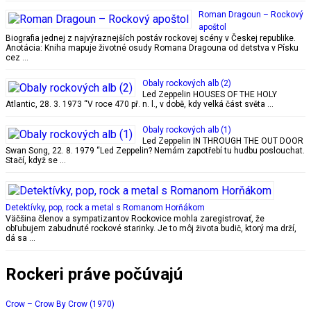
Roman Dragoun – Rockový
apoštol
Biografia jednej z najvýraznejších postáv rockovej scény v Českej republike.
Anotácia: Kniha mapuje životné osudy Romana Dragouna od detstva v Písku
cez …
Obaly rockových alb (2)
Led Zeppelin HOUSES OF THE HOLY
Atlantic, 28. 3. 1973 “V roce 470 př. n. l., v době, kdy velká část světa …
Obaly rockových alb (1)
Led Zeppelin IN THROUGH THE OUT DOOR
Swan Song, 22. 8. 1979 “Led Zeppelin? Nemám zapotřebí tu hudbu poslouchat.
Stačí, když se …
Detektívky, pop, rock a metal s Romanom Horňákom
Väčšina členov a sympatizantov Rockovice mohla zaregistrovať, že
obľubujem zabudnuté rockové starinky. Je to môj života budič, ktorý ma drží,
dá sa …
Rockeri práve počúvajú
Crow – Crow By Crow (1970)