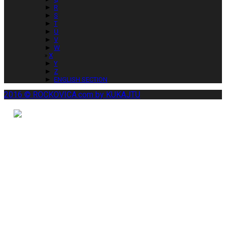
►
R
►
S
►
T
►
U
►
V
►
W
X
►
Y
►
Z
►
ENGLISH SECTION
2016 © ROCKOVICA.com by KUKAJTU