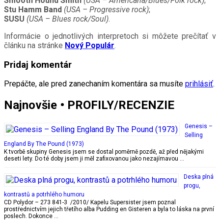
Smooth Hound Smith
(USA – Americana/Blues/Folk rock)
;
Stu Hamm Band
(USA – Progressive rock)
;
SUSU
(USA – Blues rock/Soul)
.
Informácie o jednotlivých interpretoch si môžete prečítať v
článku na stránke
Nový Populár
.
Pridaj komentár
Prepáčte, ale pred zanechaním komentára sa musíte
prihlásiť
.
Najnovšie • PROFILY/RECENZIE
Genesis –
Selling
England By The Pound (1973)
K tvorbě skupiny Genesis jsem se dostal poměrně pozdě, až před nějakými
deseti lety. Do té doby jsem ji měl zafixovanou jako nezajímavou …
Deska plná
progu,
kontrastů a potrhlého humoru
CD Polydor – 273 841-3 /2010/ Kapelu Supersister jsem poznal
prostřednictvím jejich třetího alba Pudding en Gisteren a byla to láska na první
poslech. Dokonce …