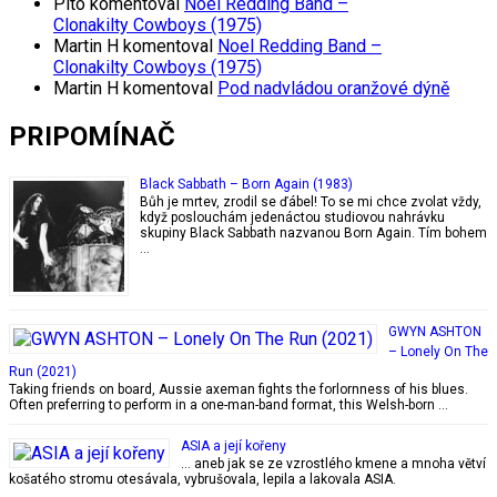
Pito
komentoval
Noel Redding Band –
Clonakilty Cowboys (1975)
Martin H
komentoval
Noel Redding Band –
Clonakilty Cowboys (1975)
Martin H
komentoval
Pod nadvládou oranžové dýně
PRIPOMÍNAČ
Black Sabbath – Born Again (1983)
Bůh je mrtev, zrodil se ďábel! To se mi chce zvolat vždy,
když poslouchám jedenáctou studiovou nahrávku
skupiny Black Sabbath nazvanou Born Again. Tím bohem
…
GWYN ASHTON
– Lonely On The
Run (2021)
Taking friends on board, Aussie axeman fights the forlornness of his blues.
Often preferring to perform in a one-man-band format, this Welsh-born …
ASIA a její kořeny
… aneb jak se ze vzrostlého kmene a mnoha větví
košatého stromu otesávala, vybrušovala, lepila a lakovala ASIA.