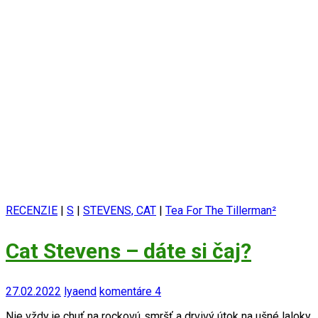
RECENZIE
|
S
|
STEVENS, CAT
|
Tea For The Tillerman²
Cat Stevens – dáte si čaj?
27.02.2022
lyaend
komentáre 4
Nie vždy je chuť na rockovú smršť a drvivý útok na ušné laloky.