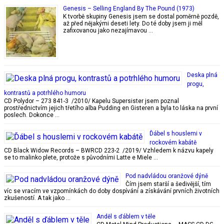
Genesis – Selling England By The Pound (1973)
K tvorbě skupiny Genesis jsem se dostal poměrně pozdě,
až před nějakými deseti lety. Do té doby jsem ji měl
zafixovanou jako nezajímavou …
Deska plná
progu,
kontrastů a potrhlého humoru
CD Polydor – 273 841-3 /2010/ Kapelu Supersister jsem poznal
prostřednictvím jejich třetího alba Pudding en Gisteren a byla to láska na první
poslech. Dokonce …
Ďábel s houslemi v
rockovém kabátě
CD Black Widow Records – BWRCD 223-2 /2019/ Vzhledem k názvu kapely
se to malinko plete, protože s původními Latte e Miele …
Pod nadvládou oranžové dýně
Čím jsem starší a šedivější, tím
víc se vracím ve vzpomínkách do doby dospívání a získávání prvních životních
zkušeností. A tak jako …
Anděl s ďáblem v těle