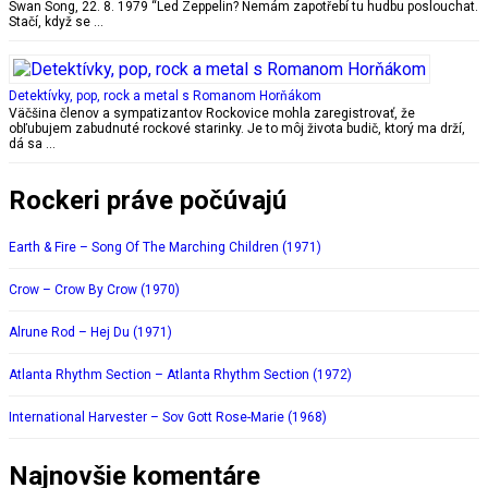
Swan Song, 22. 8. 1979 “Led Zeppelin? Nemám zapotřebí tu hudbu poslouchat.
Stačí, když se …
Detektívky, pop, rock a metal s Romanom Horňákom
Väčšina členov a sympatizantov Rockovice mohla zaregistrovať, že
obľubujem zabudnuté rockové starinky. Je to môj života budič, ktorý ma drží,
dá sa …
Rockeri práve počúvajú
Earth & Fire – Song Of The Marching Children (1971)
Crow – Crow By Crow (1970)
Alrune Rod – Hej Du (1971)
Atlanta Rhythm Section – Atlanta Rhythm Section (1972)
International Harvester – Sov Gott Rose-Marie (1968)
Najnovšie komentáre