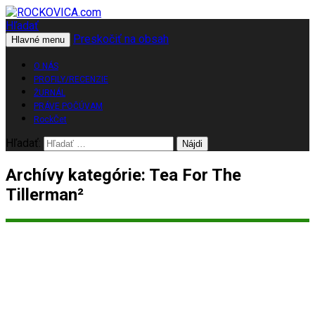
Hľadať
Preskočiť na obsah
ROCKOVICA.com
Hlavné menu
O NÁS
PROFILY/RECENZIE
ŽURNÁL
PRÁVE POČÚVAM
RockČet
Hľadať:
Archívy kategórie: Tea For The
Tillerman²