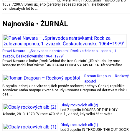
CD Metal Mind Productions – MASS CD DG
1059 /2007/ Dnes už je to (čerstvě) šedesátiletá paní, ale koncem
osmdesátých let to …
Najnovšie • ŽURNÁL
Paweł Nawara – „Sprievodca nahrávkami: Rock za železnou oponou, 1.
zväzok, Československo 1964–1979“
Paweł Nawara o knihe ‚Rock Behind the Iron Curtain‘: „Túto hudbu by sme
konečne mohli brať vážne.“ ANOTÁCIA PODĽA VYDAVATEĽA: Táto vizuálne …
Roman Dragoun – Rockový
apoštol
Biografia jednej z najvýraznejších postáv rockovej scény v Českej republike.
Anotácia: Kniha mapuje životné osudy Romana Dragouna od detstva v Písku
cez …
Obaly rockových alb (2)
Led Zeppelin HOUSES OF THE HOLY
Atlantic, 28. 3. 1973 “V roce 470 př. n. l., v době, kdy velká část světa …
Obaly rockových alb (1)
Led Zeppelin IN THROUGH THE OUT DOOR