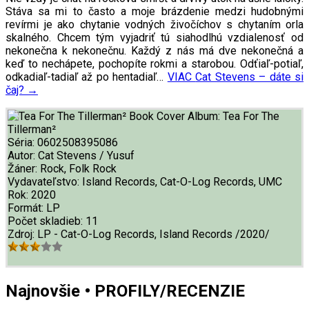
Stáva sa mi to často a moje brázdenie medzi hudobnými
revírmi je ako chytanie vodných živočíchov s chytaním orla
skalného. Chcem tým vyjadriť tú siahodlhú vzdialenosť od
nekonečna k nekonečnu. Každý z nás má dve nekonečná a
keď to nechápete, pochopíte rokmi a starobou. Odťiaľ-potiaľ,
odkadiaľ-tadiaľ až po hentadiaľ…
VIAC
Cat Stevens – dáte si
čaj?
→
Album:
Tea For The
Tillerman²
Séria:
0602508395086
Autor:
Cat Stevens / Yusuf
Žáner:
Rock, Folk Rock
Vydavateľstvo:
Island Records, Cat-O-Log Records, UMC
Rok:
2020
Formát:
LP
Počet skladieb:
11
Zdroj:
LP - Cat-O-Log Records, Island Records /2020/
Najnovšie • PROFILY/RECENZIE