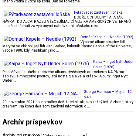
jiného krátká životní epizoda. Jak se to vezme. …
Pětadvacet zastavení loňska
DOBŘE OCHUCENÝ TATARÁK
NÁVRAT DO ALCATRAZZU VŠEOBJÍMAJÍCÍ MUZIKA AMERICKÝCH VETERÁNŮ
a další ohlédnutí za vybranými nahrávkami loňského roku:
Domácí Kapela – Neděle (1992)
Výborné album skupiny lidí,
kterými se obklopil její lídr Jan Brabec, bubeník Plastic People of the Universe,
v roce 1988, kdy Plastikům jako …
Kaipa – Inget Nytt Under
Solen (1976)
Pri počúvaní druhého radového albumu švédskych art rockerov KAIPA ma
zaplavuje množstvo pocitov, istá nostalgia a veľa otázok. Album: Inget Nytt
Under …
George Harrison – Mojich 12
NAJ
29. novembra 2021 bol normálny deň. Utiekol tak, ako každý iný. V zhone, ktorý
prežívam. Na konci dňa som zachytil informáciu o …
Archív príspevkov
Archív príspevkov