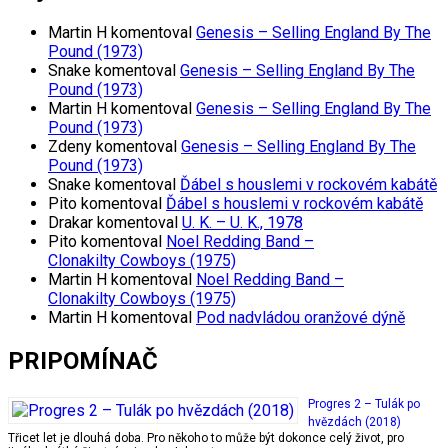
Martin H
komentoval
Genesis – Selling England By The
Pound (1973)
Snake
komentoval
Genesis – Selling England By The
Pound (1973)
Martin H
komentoval
Genesis – Selling England By The
Pound (1973)
Zdeny
komentoval
Genesis – Selling England By The
Pound (1973)
Snake
komentoval
Ďábel s houslemi v rockovém kabátě
Pito
komentoval
Ďábel s houslemi v rockovém kabátě
Drakar
komentoval
U. K. – U. K., 1978
Pito
komentoval
Noel Redding Band –
Clonakilty Cowboys (1975)
Martin H
komentoval
Noel Redding Band –
Clonakilty Cowboys (1975)
Martin H
komentoval
Pod nadvládou oranžové dýně
PRIPOMÍNAČ
Progres 2 – Tulák po
hvězdách (2018)
Třicet let je dlouhá doba. Pro někoho to může být dokonce celý život, pro