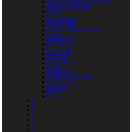
►
THE PLASTIC PEOPLE OF THE UNIVERSE
►
THE PNEUMATIC TRANSIT
►
POOBAH
►
POPOL VUH
►
PORCUPINE TREE
►
PRAŽSKÝ VÝBĚR
►
PREMIATA FORNERIA MARCONI
►
PRESENT
►
PRESTO BALLET
►
PRETTY MAIDS
►
PRETTY THINGS
►
PRIMAL FEAR
►
PROCESSION
►
PROCOL HARUM
►
PROGRES 2
►
PROGRESIV TM
►
PROGRESS ORGANIZATION
►
PROKOP, MICHAL
►
PROTO-KAW
►
PRÚDY
►
PSÍ VOJÁCI
►
Q
►
R
►
S
►
T
►
U
►
V
►
W