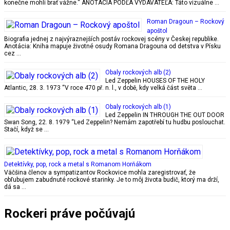
konečne mohli brať vážne.“ ANOTÁCIA PODĽA VYDAVATEĽA: Táto vizuálne …
Roman Dragoun – Rockový
apoštol
Biografia jednej z najvýraznejších postáv rockovej scény v Českej republike.
Anotácia: Kniha mapuje životné osudy Romana Dragouna od detstva v Písku
cez …
Obaly rockových alb (2)
Led Zeppelin HOUSES OF THE HOLY
Atlantic, 28. 3. 1973 “V roce 470 př. n. l., v době, kdy velká část světa …
Obaly rockových alb (1)
Led Zeppelin IN THROUGH THE OUT DOOR
Swan Song, 22. 8. 1979 “Led Zeppelin? Nemám zapotřebí tu hudbu poslouchat.
Stačí, když se …
Detektívky, pop, rock a metal s Romanom Horňákom
Väčšina členov a sympatizantov Rockovice mohla zaregistrovať, že
obľubujem zabudnuté rockové starinky. Je to môj života budič, ktorý ma drží,
dá sa …
Rockeri práve počúvajú