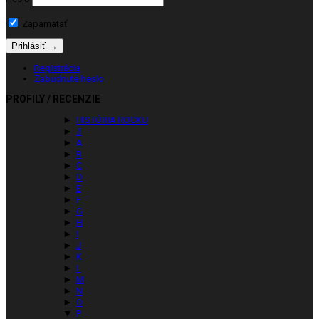
Zapamätať
Registrácia
Zabudnuté heslo
PROFILY / RECENZIE
►
HISTÓRIA ROCKU
►
#
►
A
►
B
►
C
►
D
►
E
►
F
►
G
►
H
►
I
►
J
►
K
►
L
►
M
►
N
►
O
▼
P