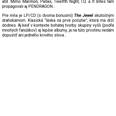
atď. Mimo Marillion, Pallas, Twelfth Night, I.Q. a It Bites tam
propagovali aj PENDRAGON…
Pre mňa je LP/CD (s dvoma bonusmi)
The
Jewel
skutočným
drahokamom. Klasická “láska na prvé počutie”, ktorá ma drží
dodnes. Aj keď v kontexte bohatej tvorby skupiny vyšli (podľa
mnohých fanúškov) aj lepšie albumy, ja na túto prvotinu nedám
dopustiť ani jedného krivého slova…