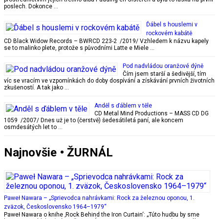
poslech. Dokonce …
Ďábel s houslemi v
rockovém kabátě
CD Black Widow Records – BWRCD 223-2 /2019/ Vzhledem k názvu kapely
se to malinko plete, protože s původními Latte e Miele …
Pod nadvládou oranžové dýně
Čím jsem starší a šedivější, tím
víc se vracím ve vzpomínkách do doby dospívání a získávání prvních životních
zkušeností. A tak jako …
Anděl s ďáblem v těle
CD Metal Mind Productions – MASS CD DG
1059 /2007/ Dnes už je to (čerstvě) šedesátiletá paní, ale koncem
osmdesátých let to …
Najnovšie • ŽURNÁL
Paweł Nawara – „Sprievodca nahrávkami: Rock za železnou oponou, 1.
zväzok, Československo 1964–1979“
Paweł Nawara o knihe ‚Rock Behind the Iron Curtain‘: „Túto hudbu by sme