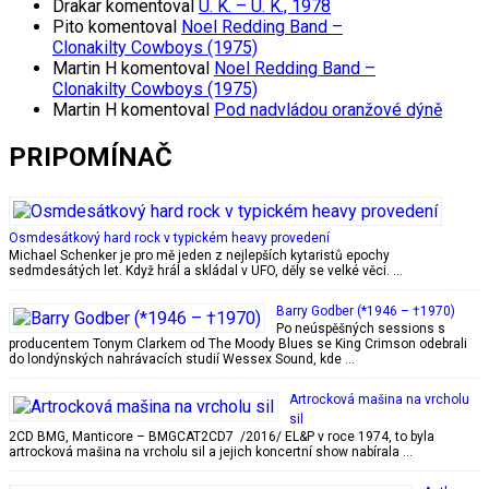
Drakar
komentoval
U. K. – U. K., 1978
Pito
komentoval
Noel Redding Band –
Clonakilty Cowboys (1975)
Martin H
komentoval
Noel Redding Band –
Clonakilty Cowboys (1975)
Martin H
komentoval
Pod nadvládou oranžové dýně
PRIPOMÍNAČ
Osmdesátkový hard rock v typickém heavy provedení
Michael Schenker je pro mě jeden z nejlepších kytaristů epochy
sedmdesátých let. Když hrál a skládal v UFO, děly se velké věci. …
Barry Godber (*1946 – †1970)
Po neúspěšných sessions s
producentem Tonym Clarkem od The Moody Blues se King Crimson odebrali
do londýnských nahrávacích studií Wessex Sound, kde …
Artrocková mašina na vrcholu
sil
2CD BMG, Manticore – BMGCAT2CD7 /2016/ EL&P v roce 1974, to byla
artrocková mašina na vrcholu sil a jejich koncertní show nabírala …