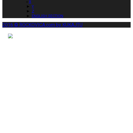
X
►
Y
►
Z
►
ENGLISH SECTION
2016 © ROCKOVICA.com by KUKAJTU