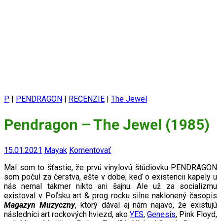
P
|
PENDRAGON
|
RECENZIE
|
The Jewel
Pendragon ‎– The Jewel (1985)
15.01.2021
Mayak
Komentovať
Mal som to šťastie, že prvú vinylovú štúdiovku PENDRAGON
som počul za čerstva, ešte v dobe, keď o existencii kapely u
nás nemal takmer nikto ani šajnu. Ale už za socializmu
existoval v Poľsku art & prog rocku silne naklonený časopis
Magazyn Muzyczny
, ktorý dával aj nám najavo, že existujú
následníci art rockových hviezd, ako
YES
,
Genesis
, Pink Floyd,