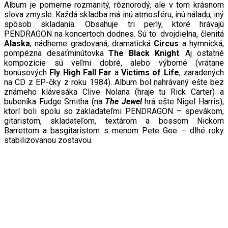
Album je pomerne rozmanit
ý
, rôznorod
ý
, ale v tom krásnom
slova zmysle. Každá skladba má inú atmosféru, inú náladu, iný
spôsob
sklad
ania. Obsahuje tri perly, ktoré hrávajú
PENDRAGON na koncertoch dodnes. Sú to:
d
vojdielna, členitá
Alaska
, nádherne gradovaná, dramatická
Circus
a hymnická,
pompézna desaťminútovka
The Black Knight
. Aj ostatné
kompozície sú veľmi dobré, alebo výborné (v
rátan
e
bonusových
Fly High Fall Far
a
Victims of Life
, zaradených
na CD z EP-čk
y
z roku 1984). Album bol nahrávan
ý
ešte bez
známeho klávesáka Clive Nolana (hraje tu Rick Carter) a
bubeníka Fudge Smitha (na
The
Jewel
hrá ešte Nigel Harris),
ktorí boli spolu so zakladateľmi PENDRAGON – spevákom,
gitaristom, skladateľom, textárom a bossom Nickom
Barrettom a basgitaristom s menom Pete Gee – dlhé roky
stabilizovanou zostavou.