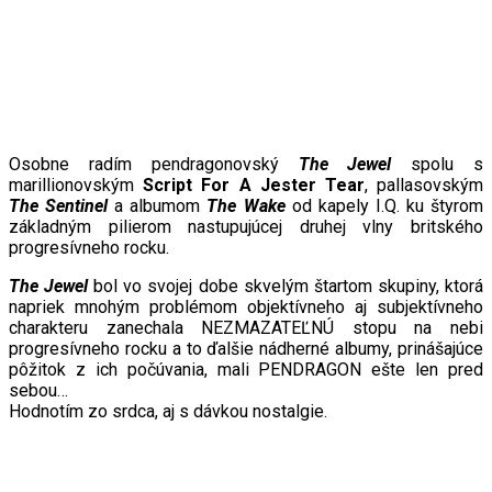
Osobne radím pendragonovský
The
Jewel
spolu s
marillionovským
Script For A Jester Tear
, pallasovským
The
Sentinel
a albumom
The Wake
od kapely I.Q. ku štyrom
základným pilierom nastupujúcej druhej vlny britského
progresívneho rocku.
The
Jewel
bol vo svojej dobe skvelým štartom skupiny, ktorá
napriek mnohým problémom objektívneho aj subjektívneho
charakteru zanechala N
E
ZMAZATEĽNÚ stopu na nebi
progresívneho rocku a to ďalšie nádherné albumy, prinášajúce
pôžitok z ich počúvania, mali PENDRAGON ešte len pred
sebou…
Hodnotím zo srdca, aj s dávkou nostalgie.