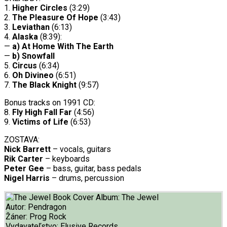
1.
Higher Circles
(3:29)
2.
The Pleasure Of Hope
(3:43)
3.
Leviathan
(6:13)
4.
Alaska
(8:39):
—
a) At Home With The Earth
—
b) Snowfall
5.
Circus
(6:34)
6.
Oh Divineo
(6:51)
7.
The Black Knight
(9:57)
Bonus tracks on 1991 CD:
8.
Fly High Fall Far
(4:56)
9.
Victims of Life
(6:53)
ZOSTAVA:
Nick Barrett
– vocals, guitars
Rik Carter
– keyboards
Peter Gee
– bass, guitar, bass pedals
Nigel Harris
– drums, percussion
Album:
The Jewel
Autor:
Pendragon
Žáner:
Prog Rock
Vydavateľstvo:
Elusive Records