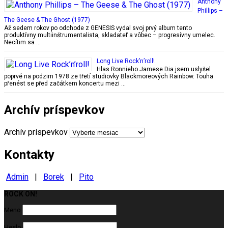
Anthony
Phillips –
The Geese & The Ghost (1977)
Až sedem rokov po odchode z GENESIS vydal svoj prvý album tento
produktívny multiinštrumentalista, skladateľ a vôbec – progresívny umelec.
Necítim sa …
Long Live Rock’n’roll!
Hlas Ronnieho Jamese Dia jsem uslyšel
poprvé na podzim 1978 ze třetí studiovky Blackmoreových Rainbow. Touha
přenést se před začátkem koncertu mezi …
Archív príspevkov
Archív príspevkov
Kontakty
Admin
|
Borek
|
Pito
ROCK ON!
Milujeme ROCK
Meno
Heslo