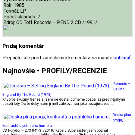
Rok:
1985
Formát:
LP
Počet skladieb:
7
Zdroj:
CD Toff Records ‎– PEND 2 CD /1991/
Pridaj komentár
Prepáčte, ale pred zanechaním komentára sa musíte
prihlásiť
.
Najnovšie • PROFILY/RECENZIE
Genesis –
Selling
England By The Pound (1973)
K tvorbě skupiny Genesis jsem se dostal poměrně pozdě, až před nějakými
deseti lety. Do té doby jsem ji měl zafixovanou jako nezajímavou …
Deska plná
progu,
kontrastů a potrhlého humoru
CD Polydor – 273 841-3 /2010/ Kapelu Supersister jsem poznal
prostřednictvím jejich třetího alba Pudding en Gisteren a byla to láska na první