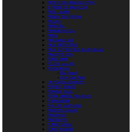
►
PACIFIC GAS AND ELECTRIC
►
IL PAESE DEI BALOCCHI
►
PAGE, JIMMY
►
PAIN OF SALVATION
►
PALLAS
►
PANDORA
►
PANNA FREDDA
►
PARIS
►
PARZIVALS EYE
►
PAUL BATTO TRIO
►
PAUL BUTTERFIELD BLUES BAND
►
PAVLOV’S DOG
►
PEARL JAM
►
PELOSI, MAURO
▼
PENDRAGON
The Jewel
Love Over Fear
►
LA PENTOLA DI PAPIN
►
PERFECT BEINGS
►
PERKINS, CARL
►
PETRA JANŮ & PRO-ROCK
►
PHENOMENA
►
PHILLIPS, ANTHONY
►
PIERROT LUNAIRE
►
PING PONG
►
PINK FLOYD
►
PLANETARIUM
►
PLANT, ROBERT