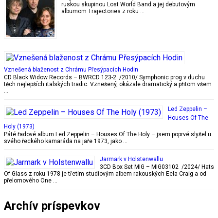
ruskou skupinou Lost World Band a jej debutovým
albumom Trajectories z roku …
Vznešená blaženost z Chrámu Přesýpacích Hodin
CD Black Widow Records ‎– BWRCD 123-2 /2010/ Symphonic prog v duchu
těch nejlepších italských tradic. Vznešený, okázale dramatický a přitom všem
…
Led Zeppelin –
Houses Of The
Holy (1973)
Páté řadové album Led Zeppelin – Houses Of The Holy – jsem poprvé slyšel u
svého řeckého kamaráda na jaře 1973, jako …
Jarmark v Holstenwallu
3CD Box Set MIG – MIG03102 /2024/ Hats
Of Glass z roku 1978 je třetím studiovým albem rakouských Eela Craig a od
přelomového One …
Archív príspevkov