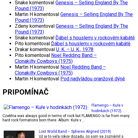
Snake
komentoval
Genesis – Selling England By The
Pound (1973)
Martin H
komentoval
Genesis – Selling England By The
Pound (1973)
Zdeny
komentoval
Genesis – Selling England By The
Pound (1973)
Snake
komentoval
Ďábel s houslemi v rockovém kabátě
Pito
komentoval
Ďábel s houslemi v rockovém kabátě
Drakar
komentoval
U. K. – U. K., 1978
Pito
komentoval
Noel Redding Band –
Clonakilty Cowboys (1975)
Martin H
komentoval
Noel Redding Band –
Clonakilty Cowboys (1975)
Martin H
komentoval
Pod nadvládou oranžové dýně
PRIPOMÍNAČ
Flamengo ‎– Kuře v
hodinkách (1972)
Czekhia was always good in terms of rock but FLAMENGO is far from many
hard rock formations born there. Album: Kuře v …
Lost World Band ‎– Spheres Aligned (2019)
Už je to veľa rokov dozadu, čo som sa zoznámil s