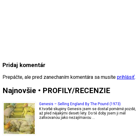
Pridaj komentár
Prepáčte, ale pred zanechaním komentára sa musíte
prihlásiť
.
Najnovšie • PROFILY/RECENZIE
Genesis – Selling England By The Pound (1973)
K tvorbě skupiny Genesis jsem se dostal poměrně pozdě,
až před nějakými deseti lety. Do té doby jsem ji měl
zafixovanou jako nezajímavou …