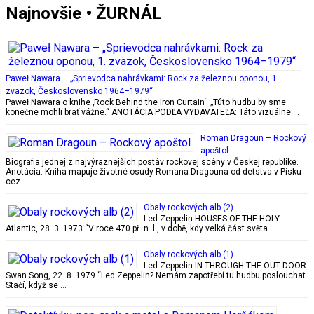
Najnovšie • ŽURNÁL
Paweł Nawara – „Sprievodca nahrávkami: Rock za železnou oponou, 1.
zväzok, Československo 1964–1979“
Paweł Nawara o knihe ‚Rock Behind the Iron Curtain‘: „Túto hudbu by sme
konečne mohli brať vážne.“ ANOTÁCIA PODĽA VYDAVATEĽA: Táto vizuálne …
Roman Dragoun – Rockový
apoštol
Biografia jednej z najvýraznejších postáv rockovej scény v Českej republike.
Anotácia: Kniha mapuje životné osudy Romana Dragouna od detstva v Písku
cez …
Obaly rockových alb (2)
Led Zeppelin HOUSES OF THE HOLY
Atlantic, 28. 3. 1973 “V roce 470 př. n. l., v době, kdy velká část světa …
Obaly rockových alb (1)
Led Zeppelin IN THROUGH THE OUT DOOR
Swan Song, 22. 8. 1979 “Led Zeppelin? Nemám zapotřebí tu hudbu poslouchat.
Stačí, když se …