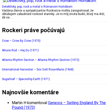
Detektívky, pop, rock a metal s Romanom Horňákom
Väčšina členov a sympatizantov Rockovice mohla zaregistrovať, že
obľubujem zabudnuté rockové starinky. Je to môj života budič, ktorý ma drží,
dá sa …
Rockeri práve počúvajú
Crow – Crow By Crow (1970)
Alrune Rod – Hej Du (1971)
Atlanta Rhythm Section – Atlanta Rhythm Section (1972)
International Harvester – Sov Gott Rose-Marie (1968)
Sugarloaf – Spaceship Earth (1971)
Najnovšie komentáre
Martin H
komentoval
Genesis – Selling England By The
Pound (1973)