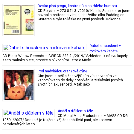
Deska plná progu, kontrastů a potrhlého humoru
CD Polydor – 273 841-3 /2010/ Kapelu Supersister jsem
poznal prostřednictvím jejich třetího alba Pudding en
Gisteren a byla to láska na první poslech. Dokonce …
Ďábel s houslemi v
rockovém kabátě
CD Black Widow Records – BWRCD 223-2 /2019/ Vzhledem k názvu kapely
se to malinko plete, protože s původními Latte e Miele …
Pod nadvládou oranžové dýně
Čím jsem starší a šedivější, tím víc se vracím ve
vzpomínkách do doby dospívání a získávání prvních
životních zkušeností. A tak jako …
Anděl s ďáblem v těle
CD Metal Mind Productions – MASS CD DG
1059 /2007/ Dnes už je to (čerstvě) šedesátiletá paní, ale koncem
osmdesátých let to …