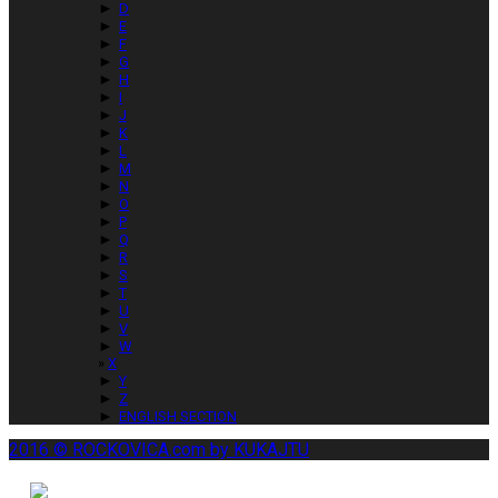
►
D
►
E
►
F
►
G
►
H
►
I
►
J
►
K
►
L
►
M
►
N
►
O
►
P
►
Q
►
R
►
S
►
T
►
U
►
V
►
W
X
►
Y
►
Z
►
ENGLISH SECTION
2016 © ROCKOVICA.com by KUKAJTU